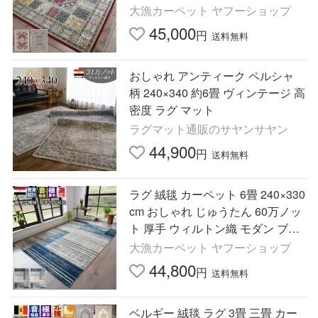
ン織 ソフト繊維 丸巻き 当社在庫
大漁カーペット ヤフーショップ
(ネスリン 210×290)
45,000
円
送料無料
おしゃれ アンティーク ペルシャ
柄 240×340 約6畳 ヴィンテージ 高
密度 ラグ マット
ラグマット通販のサヤンサヤン
44,900
円
送料無料
ラグ 絨毯 カーペット 6畳 240×330
cm おしゃれ じゅうたん 60万ノッ
ト 厚手 ウィルトン織 モダン ブル
ー グレーブラウン 丸巻き 当社在
大漁カーペット ヤフーショップ
庫 (ナーシク240×330)
44,800
円
送料無料
ベルギー 絨毯 ラグ 3畳 三畳 カー