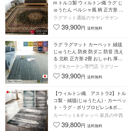
m トルコ製 ウィルトン織 ラグ じ
ゅうたん ペルシャ風 柄 正方形 グ
リーン 緑 レッド 赤 ラグマット
ラグマット通販のサヤンサヤン
39,900
円
送料無料
ラグ ラグマット カーペット 絨毯
じゅうたん 防炎 防ダニ 防音 洗え
る 北欧 正方形 2畳 おしゃれ 厚手
オールシーズン 滑り止め / グラデ
ラグ&カーテン専門店 ラグリー
ラ 190×190cm
39,900
円
送料無料
【ウィルトン織 アストラ2】トル
コ製・絨毯(じゅうたん)・カーペッ
ト・ラグ・ポリプロピレン&ポリ
エステル・密度約128,000ノット・
カーペット&ギャッベ 家具の中西
防炎
39,800
円
送料無料