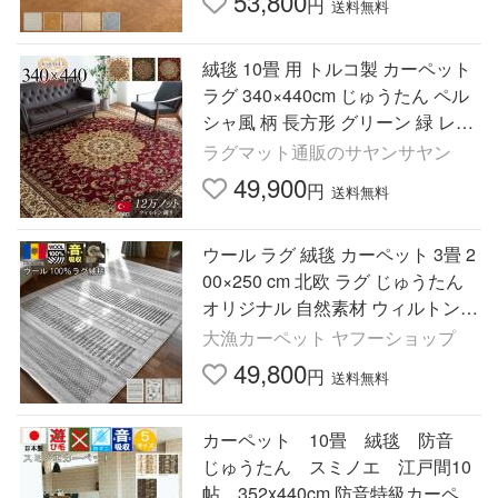
53,800
円
送料無料
絨毯 10畳 用 トルコ製 カーペット
ラグ 340×440cm じゅうたん ペル
シャ風 柄 長方形 グリーン 緑 レッ
ド 赤 ウィルトン織 ラグマット
ラグマット通販のサヤンサヤン
49,900
円
送料無料
ウール ラグ 絨毯 カーペット 3畳 2
00×250 cm 北欧 ラグ じゅうたん
オリジナル 自然素材 ウィルトン織
ナチュラル ギャッベ模様 当社在庫
大漁カーペット ヤフーショップ
(モツカ200×250)
49,800
円
送料無料
カーペット 10畳 絨毯 防音
じゅうたん スミノエ 江戸間10
帖 352x440cm 防音特級カーペッ