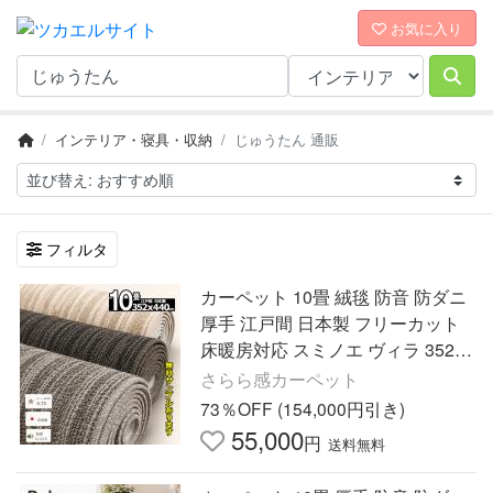
お気に入り
インテリア・寝具・収納
じゅうたん 通販
フィルタ
カーペット 10畳 絨毯 防音 防ダニ
厚手 江戸間 日本製 フリーカット
床暖房対応 スミノエ ヴィラ 352x4
40cm
さらら感カーペット
73％OFF (154,000円引き)
55,000
円
送料無料