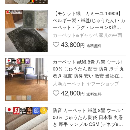
【モケット織 カミーユ 14909】
ベルギー製・絨毯(じゅうたん)・カ
ーペット・ラグ・レーヨン&綿 G
lobe ディーパス
カーペット&ギャッベ 家具の中西
43,800
円
送料無料
カーペット 絨毯 8畳 八畳 ウール1
00％ じゅうたん 防音 防炎 厚手 丸
巻き 抗菌 防臭 安い 激安 当社在庫
(Ｗ−500/８畳) 江戸間 ８畳 352×35
大漁カーペット ヤフーショップ
2cm 正方形 サイズ
42,800
円
送料無料
防音 カーペット 絨毯 8畳 ウール 1
00％ じゅうたん 防炎 日本製 丸巻
き 厚手 シンプル OSM (デネブ8畳)