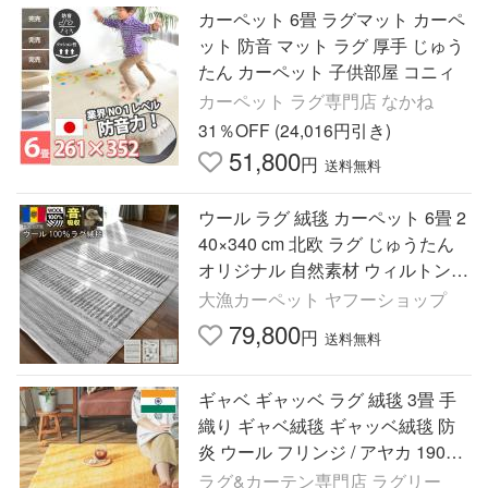
カーペット 6畳 ラグマット カーペ
ット 防音 マット ラグ 厚手 じゅう
たん カーペット 子供部屋 コニィ
カーペット ラグ専門店 なかね
31％OFF (24,016円引き)
51,800
円
送料無料
ウール ラグ 絨毯 カーペット 6畳 2
40×340 cm 北欧 ラグ じゅうたん
オリジナル 自然素材 ウィルトン織
ナチュラル ギャッベ模様 当社在庫
大漁カーペット ヤフーショップ
(モツカ240×340)
79,800
円
送料無料
ギャベ ギャッベ ラグ 絨毯 3畳 手
織り ギャベ絨毯 ギャッベ絨毯 防
炎 ウール フリンジ / アヤカ 190×2
40 cm
ラグ&カーテン専門店 ラグリー