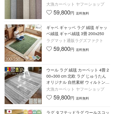
ート12畳) 江戸間１２畳 352×522c
大漁カーペット ヤフーショップ
m
59,800
円
送料無料
ギャベ ギャッベ ラグ 絨毯 ギャッ
ベ絨毯 ギャベ絨毯 3畳 200x250
ラグマット通販ラグズファクト
59,800
円
送料無料
ウール ラグ 絨毯 カーペット 4畳 2
00×300 cm 北欧 ラグ じゅうたん
オリジナル 自然素材 ウィルトン織
ナチュラル ギャッベ模様 当社在庫
大漁カーペット ヤフーショップ
(モツカ200×300)
59,800
円
送料無料
ラグ タフテッドラグ ウールスコッ