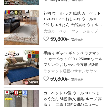
花柄 ウール ラグ 絨毯 カーペット
160×230 cm おしゃれ ウール10
0％ じゅうたん 天然素材 ウィルト
ン織 クラシック アンティーク 当
大漁カーペット ヤフーショップ
社在庫 (ペレリタ160×230)
59,800
円
送料無料
手織り ギャベ ギャッベ ラグマッ
ト カーペット 200ｘ250cm ウール
フリンジ おしゃれ 長方形 約3畳
ラグマット通販のサヤンサヤン
59,800
円
送料無料
カーペット 12畳 ウール 100％ じ
ゅうたん 絨毯 防炎 無地 ループ 高
密度 十二畳 12帖 OSM (ニューポ