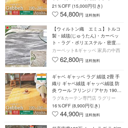
21％OFF (15,000円引き)
54,800
円
送料無料
【ウィルトン織 エミュ】トルコ
製・絨毯(じゅうたん)・カーペッ
ト・ラグ・ポリエステル・密度約2
4万ノット Globe ディーパス
カーペット&ギャッベ 家具の中西
62,800
円
送料無料
ギャベ ギャッベ ラグ 絨毯 2畳 手
織り ギャベ絨毯 ギャッベ絨毯 防
炎 ウール フリンジ / アヤカ 190×1
90cm
ラグ&カーテン専門店 ラグリー
16％OFF (8,900円引き)
44,900
円
送料無料