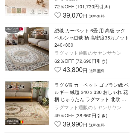
72％OFF (101,730円引き)
39,070
円
送料無料
絨毯 カーペット 6畳 用 高級 ラグ
ペルシャ絨毯 柄 高密度35万ノット
240×330
ラグマット通販のサヤンサヤン
62％OFF (72,690円引き)
43,800
円
送料無料
ラグ 6畳 カーペット ゴブラン織 ベ
ルギー 絨毯 240ｘ330 おしゃれ 花
柄 じゅうたん ラグマット 北欧 イ
ンテリア
ラグマット通販のサヤンサヤン
49％OFF (38,660円引き)
39,990
円
送料無料