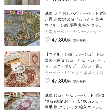
絨毯 ラグ おしゃれ カーペット 8畳
八畳 340x340cm じゅうたん 防炎
ウィルトン織 厚手 丸巻き クラシ
ック 柄 当社在庫 (カララ340ｘ34
大漁カーペット ヤフーショップ
0) 約8畳 正方形 サイズ
47,800
円
送料無料
【ウィルトン織 ハージュ】トル
コ製・絨毯(じゅうたん)・カーペッ
ト・ラグ・ポリプロピレン・密度
約72万ノット・防炎
カーペット&ギャッベ 家具の中西
47,800
円
送料無料
絨毯 じゅうたん カーペット 4畳 2
10×290cm おしゃれ 100万ノット
厚手 柄 クラシック 輸入 ウィルト