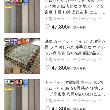
じゅうたん カーペット 10畳 ウー
ル 100％ 絨毯 防炎 無地 ループ 高
密度 十畳 10帖 当社在庫 (ニューポ
ート10畳) 江戸間１０畳 352×440c
大漁カーペット ヤフーショップ
m
47,800
円
送料無料
絨毯 カーペット じゅうたん 8畳 八
畳 ラグ おしゃれ 厚手 防炎 ウィル
トン織 防音 当社在庫 (限定品ブラ
ガ340×340) 約8畳 ３４０×３４０c
大漁カーペット ヤフーショップ
m
47,800
円
送料無料
カーペット 本間8畳 ウール 100％
じゅうたん 絨毯 8畳 防炎 無地 ル
ープ 高密度 八畳 8帖 OSM (ニュー
ポート本間8畳) 本間８畳 382ｘ38
大漁カーペット ヤフーショップ
2cm
47,800
円
送料無料