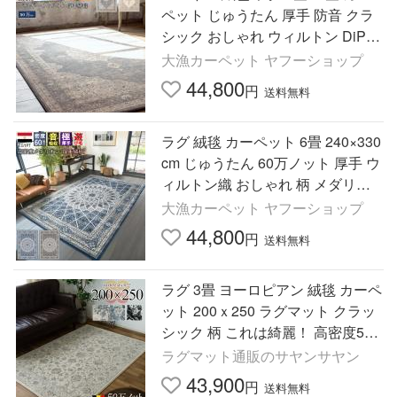
ペット じゅうたん 厚手 防音 クラ
シック おしゃれ ウィルトン DiP
(アウラ１６０×２３０)／AUR １６
大漁カーペット ヤフーショップ
０×２３０ｃｍ
44,800
円
送料無料
ラグ 絨毯 カーペット 6畳 240×330
cm じゅうたん 60万ノット 厚手 ウ
ィルトン織 おしゃれ 柄 メダリオ
ン ブルー ブラウン 丸巻き 当社在
大漁カーペット ヤフーショップ
庫 (スコープ240×330)
44,800
円
送料無料
ラグ 3畳 ヨーロピアン 絨毯 カーペ
ット 200ｘ250 ラグマット クラッ
シック 柄 これは綺麗！ 高密度50
万ノット！ ウィルトン織り 黒 ブ
ラグマット通販のサヤンサヤン
ルー
43,900
円
送料無料