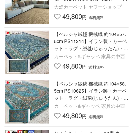
ト SUMINOE (ヴィラ10畳)１０畳
大漁カーペット ヤフーショップ
49,800
円
送料無料
【ペルシャ絨毯 機械織 約104×57.
5cm PS11314】イラン製・カーペ
ット・ラグ・絨毯(じゅうたん)・ブ
ルー系
カーペット&ギャッベ 家具の中西
49,800
円
送料無料
【ペルシャ絨毯 機械織 約104×58.
5cm PS10625】イラン製・カーペ
ット・ラグ・絨毯(じゅうたん)・ブ
ルー系
カーペット&ギャッベ 家具の中西
49,800
円
送料無料