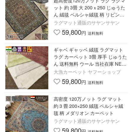
超高密度120万ノット ラグ ラグマ
ット 約 3畳 大 200ｘ250 じゅうた
ん 絨毯 ペルシャ絨毯 柄 リビング
カーペット
ラグマット通販のサヤンサヤン
59,800
円
送料無料
ギャベ ギャッベ 絨毯 ラグマット
ラグ カーペット 3畳 厚手 じゅうた
ん 送料無料 ウール 当社在庫 NEW
(ギャッベ2/200x250) 約3畳 200x2
大漁カーペット ヤフーショップ
50cm
59,800
円
送料無料
高密度 120万ノット ラグ マット
約 3 畳 200×250 絨毯 ペルシャ絨
毯 柄 メダリオン カーペット
ラグマット通販のサヤンサヤン
59,800
円
送料無料