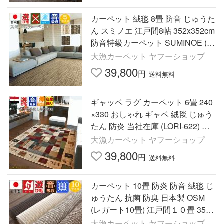
カーペット 絨毯 8畳 防音 じゅうた
ん スミノエ 江戸間8帖 352x352cm
防音特級カーペット SUMINOE (ヴ
ィラ8畳)８畳
大漁カーペット ヤフーショップ
39,800
円
送料無料
ギャッベ ラグ カーペット 6畳 240
×330 おしゃれ ギャベ 絨毯 じゅう
たん 防炎 当社在庫 (LORI-622) ハ
ピ 約6畳 240x330cm
大漁カーペット ヤフーショップ
39,800
円
送料無料
カーペット 10畳 防炎 防音 絨毯 じ
ゅうたん 抗菌 防臭 日本製 OSM
(レガート10畳) 江戸間１０畳 352×
440cm 十畳 サイズ
大漁カーペット ヤフーショップ