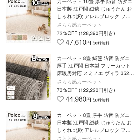
カーペット 10畳 厚手 防音 防ダニ
日本製 江戸間 絨毯 じゅうたん お
しゃれ 北欧 アレルブロック フリ
ーカット リビング 寝室 ポルコ
さらら感カーペット
72％OFF (128,390円引き)
47,610
円
送料無料
カーペット 8畳 絨毯 防音 防ダニ
厚手 江戸間 日本製 フリーカット
床暖房対応 スミノエ ヴィラ 352x3
52cm
さらら感カーペット
73％OFF (122,220円引き)
44,980
円
送料無料
カーペット 8畳 厚手 防音 防ダニ
日本製 江戸間 絨毯 じゅうたん お
しゃれ 北欧 アレルブロック フリ
ーカット リビング 寝室 ポルコ
さらら感カーペット