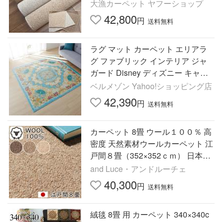
江戸間８畳 352×352cm 八畳 正方
大漁カーペット ヤフーショップ
形 サイズ
42,800
円
送料無料
ラグ マット カーペット エリアラ
グ ファブリック インテリア ジャ
ガード Disney ディズニー キャラ
クター かわいい ミッキーモチーフ
ベルメゾン Yahoo!ショッピング店
日本製 おしゃれ 新生活
42,390
円
送料無料
カーペット 8畳 ウール１００％ 高
密度 天然素材ウールカーペット 江
戸間８畳（352×352ｃｍ） 日本製
防炎カーペット ウール 防炎 3000
and Luce・アンドルーチェ
O02
40,300
円
送料無料
絨毯 8畳 用 カーペット 340×340c