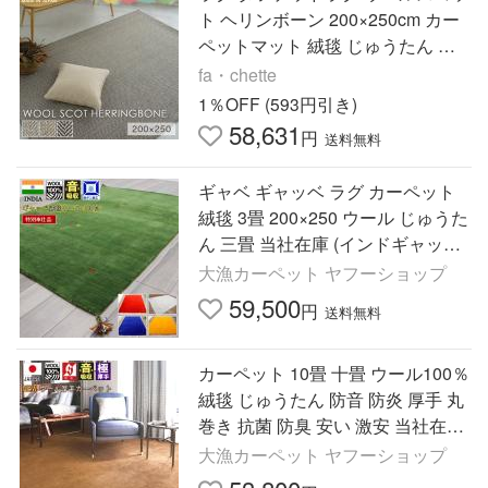
ト ヘリンボーン 200×250cm カー
ペットマット 絨毯 じゅうたん モ
ダン 高級 ウール100％ 消臭 防炎
fa・chette
静電 防虫
1％OFF (593円引き)
58,631
円
送料無料
ギャベ ギャッベ ラグ カーペット
絨毯 3畳 200×250 ウール じゅうた
ん 三畳 当社在庫 (インドギャッベ)
約3畳 200×250cm
大漁カーペット ヤフーショップ
59,500
円
送料無料
カーペット 10畳 十畳 ウール100％
絨毯 じゅうたん 防音 防炎 厚手 丸
巻き 抗菌 防臭 安い 激安 当社在庫
(Ｗ−500/10畳) 江戸間 １０畳 352×
大漁カーペット ヤフーショップ
440cm 長方形