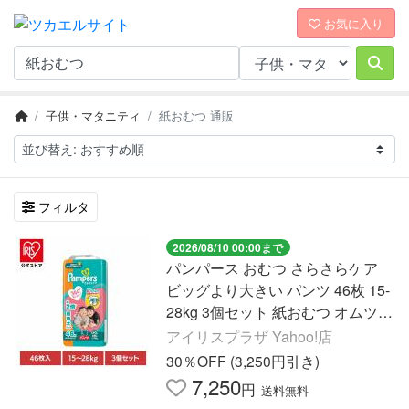
お気に入り
子供・マタニティ
紙おむつ 通販
フィルタ
2026/08/10 00:00まで
パンパース おむつ さらさらケア
ビッグより大きい パンツ 46枚 15-
28kg 3個セット 紙おむつ オムツ
立体ギャザー 超特大パック メガジ
アイリスプラザ Yahoo!店
ャンボ P&G
30％OFF (3,250円引き)
7,250
円
送料無料