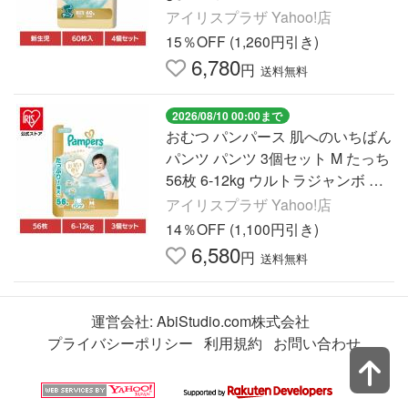
紙おむつ スーパージャンボ P&G
アイリスプラザ Yahoo!店
15％OFF (1,260円引き)
6,780
円
送料無料
2026/08/10 00:00まで
おむつ パンパース 肌へのいちばん
パンツ パンツ 3個セット M たっち
56枚 6-12kg ウルトラジャンボ オ
ムツ 紙オムツ P&G
アイリスプラザ Yahoo!店
14％OFF (1,100円引き)
6,580
円
送料無料
運営会社:
AbiStudio.com株式会社
プライバシーポリシー
利用規約
お問い合わせ