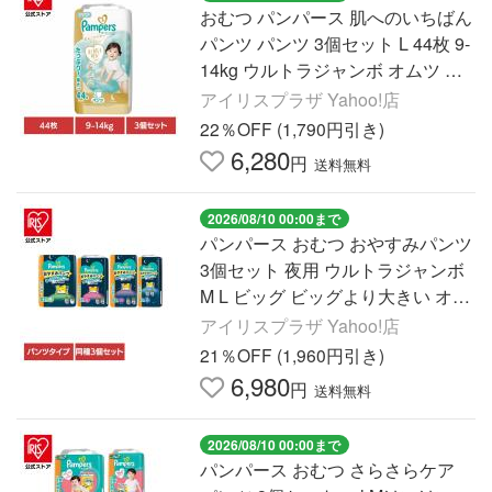
おむつ パンパース 肌へのいちばん
パンツ パンツ 3個セット L 44枚 9-
14kg ウルトラジャンボ オムツ 紙
オムツ P&G
アイリスプラザ Yahoo!店
22％OFF (1,790円引き)
6,280
円
送料無料
2026/08/10 00:00まで
パンパース おむつ おやすみパンツ
3個セット 夜用 ウルトラジャンボ
M L ビッグ ビッグより大きい オム
ツ 紙オムツ 紙パンツ P&G
アイリスプラザ Yahoo!店
21％OFF (1,960円引き)
6,980
円
送料無料
2026/08/10 00:00まで
パンパース おむつ さらさらケア