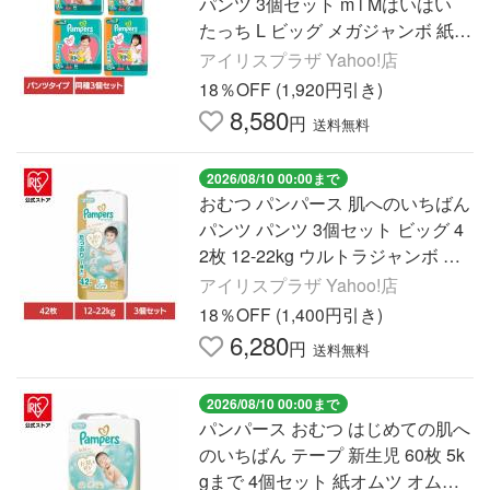
パンツ 3個セット m l Mはいはい
たっち L ビッグ メガジャンボ 紙オ
ムツ オムツ 紙パンツ P&G
アイリスプラザ Yahoo!店
18％OFF (1,920円引き)
8,580
円
送料無料
2026/08/10 00:00まで
おむつ パンパース 肌へのいちばん
パンツ パンツ 3個セット ビッグ 4
2枚 12-22kg ウルトラジャンボ オ
ムツ 紙オムツ P&G
アイリスプラザ Yahoo!店
18％OFF (1,400円引き)
6,280
円
送料無料
2026/08/10 00:00まで
パンパース おむつ はじめての肌へ
のいちばん テープ 新生児 60枚 5k
gまで 4個セット 紙オムツ オムツ