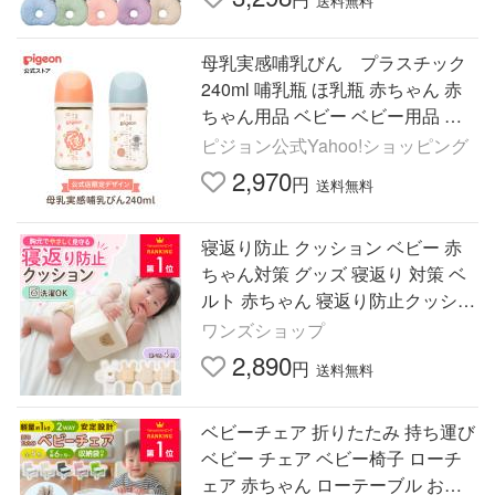
送料無料
母乳実感哺乳びん プラスチック
240ml 哺乳瓶 ほ乳瓶 赤ちゃん 赤
ちゃん用品 ベビー ベビー用品 ベ
ビーグッズ 新生児 哺乳びん 出産
ピジョン公式Yahoo!ショッピング
ギフト ピジョン pigeon
2,970
円
送料無料
寝返り防止 クッション ベビー 赤
ちゃん対策 グッズ 寝返り 対策 ベ
ルト 赤ちゃん 寝返り防止クッショ
ン うつ伏せ防止 新生児 1歳 寝返り
ワンズショップ
防止ベルト うつぶせ
2,890
円
送料無料
ベビーチェア 折りたたみ 持ち運び
ベビー チェア ベビー椅子 ローチ
ェア 赤ちゃん ローテーブル おり