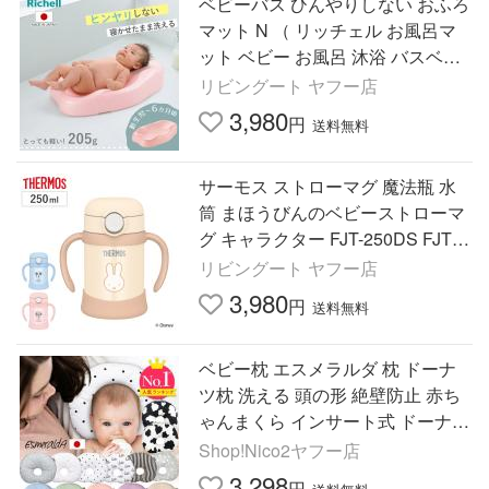
ベビーバス ひんやりしない おふろ
マット N （ リッチェル お風呂マ
ット ベビー お風呂 沐浴 バスベッ
ド バスマット 軽い 浴室内 ベビー
リビングート ヤフー店
用 ）
3,980
円
送料無料
サーモス ストローマグ 魔法瓶 水
筒 まほうびんのベビーストローマ
グ キャラクター FJT-250DS FJT-2
50B （ thermos THERMOS ベビー
リビングート ヤフー店
マグ まほうびん 250ml ）
3,980
円
送料無料
ベビー枕 エスメラルダ 枕 ドーナ
ツ枕 洗える 頭の形 絶壁防止 赤ち
ゃんまくら インサート式 ドーナツ
まくら 日本製 赤ちゃん枕 頭の形
Shop!Nico2ヤフー店
が良くなる 赤ちゃん
3,298
円