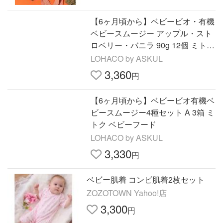
【6ヶ月頃から】ベビービオ・有機
ベビースムージー アップル・スト
ロベリー・バニラ 90g 12個 ミトク
ベビーフード
LOHACO by ASKUL
3,360
円
【6ヶ月頃から】ベビービオ有機ベ
ビースムージー4種セット A 3箱 ミ
トク ベビーフード
LOHACO by ASKUL
3,330
円
ベビー肌着 コンビ肌着2枚セット
ZOZOTOWN Yahoo!店
3,300
円