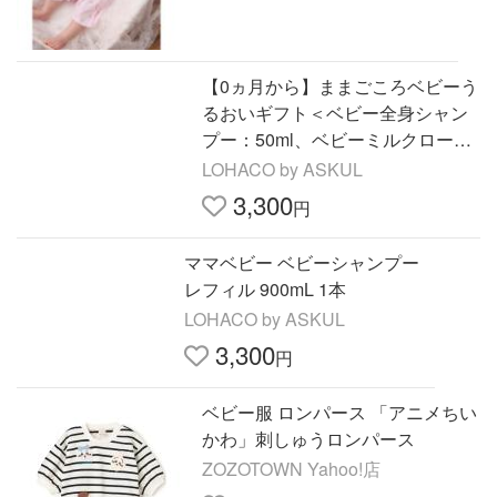
【0ヵ月から】ままごころベビーう
るおいギフト＜ベビー全身シャン
プー：50ml、ベビーミルクローシ
ョン：200ml、ベビーオイル：2ml
LOHACO by ASKUL
×2個＞1セット
3,300
円
ママベビー ベビーシャンプー
レフィル 900mL 1本
LOHACO by ASKUL
3,300
円
ベビー服 ロンパース 「アニメちい
かわ」刺しゅうロンパース
ZOZOTOWN Yahoo!店