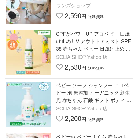
たたみ コンパクト 幼児 屋内 屋外
ワンズショップ
子供 キッズ アウトドア
2,590
円
送料無料
SPFがパワーUP アロベビー 日焼
け止め UV アウトドアミスト SPF
38 赤ちゃん ベビー 日焼け止め 子
供 UV 虫よけ 無添加 オーガニック
SOLIA SHOP Yahoo!店
お湯で落とせる
2,530
円
送料無料
ベビー ソープ シャンプー アロベ
ビー 泡 無添加 オーガニック 新生
児 赤ちゃん 石鹸 ギフト ボディ ソ
ープ 全身 alobaby
SOLIA SHOP Yahoo!店
2,200
円
送料無料
ベビー枕 ベビーまくら 赤ちゃん