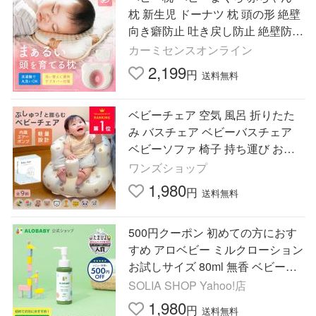
枕 新生児 ドーナツ 枕 頭の形 絶壁
向き癖防止 吐き戻し防止 絶壁防止
絶壁矯正 頭の形を良くする 赤ちゃ
カーミセンスオンライン
ん用品 クッション
2,199
円
送料無料
ベビーチェア 空気 風呂 折りたた
み バスチェア ベビーバスチェア
ベビーソファ 椅子 持ち運び お風
呂 エアー お座り 空気入れ
ワンズショップ
1,980
円
送料無料
500円クーポン 初めての方におす
すめ アロベビー ミルクローション
お試しサイズ 80ml 無香 ベビーロ
ーション オーガニック オイル 赤
SOLIA SHOP Yahoo!店
ちゃん 新生児
1,980
円
送料無料