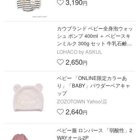
3,190
円
カウブランド ベビー全身泡ウォッ
シュ ポンプ 400ml ＋ ベビースキ
ンミルク 300g セット 牛乳石鹸共
進社
LOHACO by ASKUL
2,650
円
ベビー 「ONLINE限定カラーあ
り」「BABY」パウダーベアキャ
ップ
ZOZOTOWN Yahoo!店
2,640
円
ベビー服 ロンパース 「弱酸性」2
WAYオール2P