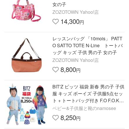
女の子
ZOZOTOWN Yahoo!店
14,300
円
レッスンバッグ 「10mois」 PATT
O SATTO TOTE N-Line トートバ
ッグ キッズ 子供 男の子 女の子
ZOZOTOWN Yahoo!店
8,800
円
BIT'Z ビッツ 福袋 新春 男の子 子供
服 キッズ ボーイズ 子供服5点セッ
ト + トートバッグ付き F.O F.O.KID
S エフオーキッズ 80cm 90cm 95c
ベビー&子供服と靴のnamosee
m 100cm B182012 爆買
8,250
円