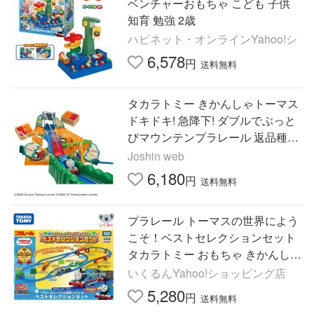
ベンチャーおもちゃ こども 子供
知育 勉強 2歳
ハピネット・オンラインYahoo!シ
6,578
円
送料無料
タカラトミー きかんしゃトーマス
ドキドキ! 急降下! ダブルでぶっと
びマウンテンプラレール 返品種別
B
Joshin web
6,180
円
送料無料
プラレール トーマスの世界によう
こそ！ベストセレクションセット
タカラトミー おもちゃ きかんしゃ
トーマス 子ども 誕生日 プレゼン
いくるんYahoo!ショッピング店
ト ギフト 男の子 おすすめ
5,280
円
送料無料