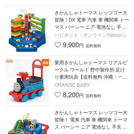
きかんしゃトーマス レッツゴー大
冒険！DX 電車 汽車 車 機関車 トー
マス パーシー ニア 電池なし 手先
手動 動かす 学ぶ 教育 発達 ....
ハピネット・オンラインYahoo!シ
9,900
円
送料無料
乗用きかんしゃトーマス リアルビ
ークル ワールド 野中製作所 足け
り乗用玩具【送料無料 沖縄・一部
地域を除く】
ORANGE-BABY
8,200
円
送料無料
きかんしゃトーマス レッツゴー大
冒険！ 電車 汽車 車 機関車 トーマ
ス パーシー ニア 電池なし 手先 手
動 動かす 学ぶ 教育 発達 ....