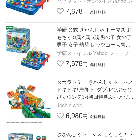
ハピネット・オンラインYahoo!シ
7,678
円
送料無料
学研 公式 きかんしゃ トーマス お
もちゃ 3歳 4歳 5歳 男の子 女の子
男子 女子 幼児 レッツゴー大冒険 8
3691
学研ステイフル Yahoo!ショップ
7,678
円
送料無料
タカラトミー きかんしゃトーマス
ドキドキ! 急降下! ダブルでぶっと
びマウンテン(初回特典ぶっとびタ
ル貨車付き)プラレール 返品種別B
Joshin web
6,980
円
送料無料
きかんしゃトーマス ころころアド