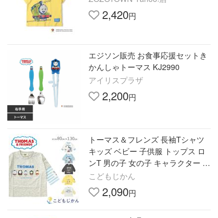
2,420
円
エジソン販売 お食事応援セットき
かんしゃトーマス KJ2990
アイリスプラザ
2,200
円
トーマス＆フレンズ 長袖Tシャツ
キッズ ベビー 子供服 トップス ロ
ンT 男の子 女の子 キャラクター ト
ーマス 綿混 きかんしゃトーマス
こどもじかん
通園 通学
2,090
円