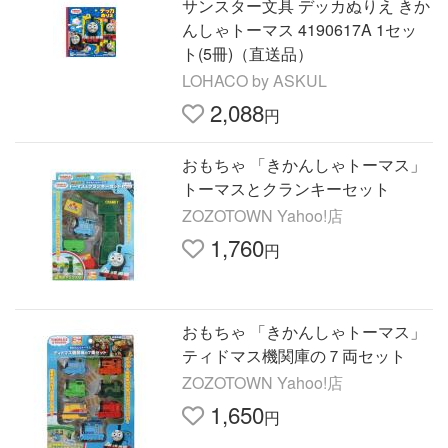
サンスター文具 デッカぬりえ きか
んしゃトーマス 4190617A 1セッ
ト(5冊)（直送品）
LOHACO by ASKUL
2,088
円
おもちゃ 「きかんしゃトーマス」
トーマスとクランキーセット
ZOZOTOWN Yahoo!店
1,760
円
おもちゃ 「きかんしゃトーマス」
ティドマス機関庫の７両セット
ZOZOTOWN Yahoo!店
1,650
円