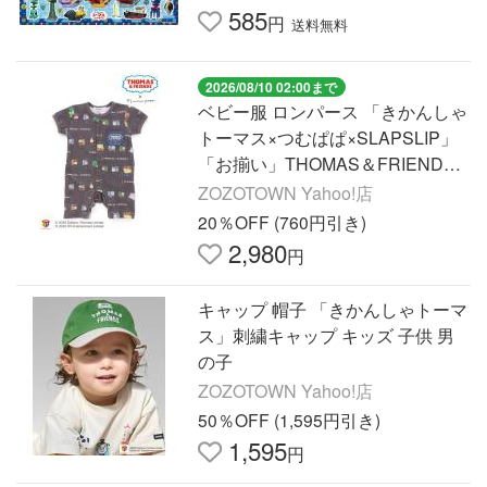
585
円
送料無料
2026/08/10 02:00まで
ベビー服 ロンパース 「きかんしゃ
トーマス×つむぱぱ×SLAPSLIP」
「お揃い」THOMAS＆FRIENDS
総柄半袖ロンパースベビー(60~80c
ZOZOTOWN Yahoo!店
m)
20％OFF (760円引き)
2,980
円
キャップ 帽子 「きかんしゃトーマ
ス」刺繍キャップ キッズ 子供 男
の子
ZOZOTOWN Yahoo!店
50％OFF (1,595円引き)
1,595
円