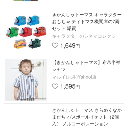
きかんしゃトーマス キャラクター
おもちゃ ティドマス機関庫の7両
セット 爆買
キャラクターのシネマコレクシ
1,649
円
【きかんしゃトーマス】布帛半袖
シャツ
マルイ(丸井)Yahoo!店
1,595
円
きかんしゃトーマス きらめくなか
またち バスボール 1セット（2個
入） ノルコーポレーション