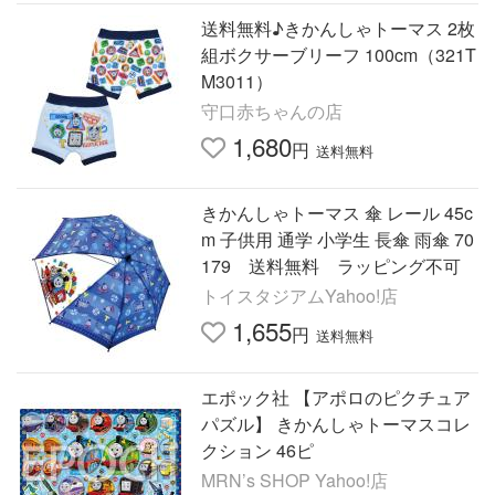
送料無料♪きかんしゃトーマス 2枚
組ボクサーブリーフ 100cm（321T
M3011）
守口赤ちゃんの店
1,680
円
送料無料
きかんしゃトーマス 傘 レール 45c
m 子供用 通学 小学生 長傘 雨傘 70
179 送料無料 ラッピング不可
トイスタジアムYahoo!店
1,655
円
送料無料
エポック社 【アポロのピクチュア
パズル】 きかんしゃトーマスコレ
クション 46ピ
MRN’s SHOP Yahoo!店