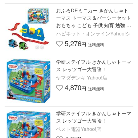
おふろDEミニカー きかんしゃト
ーマス トーマス＆パーシーセット
おもちゃ こども 子供 知育 勉強 3
歳
ハピネット・オンラインYahoo!シ
5,276
円
送料無料
学研ステイフル きかんしゃトーマ
ス レッツゴー大冒険！
ヤマダデンキ Yahoo!店
4,870
円
送料無料
学研ステイフル きかんしゃトーマ
ス レッツゴー大冒険！
ベスト電器Yahoo!店