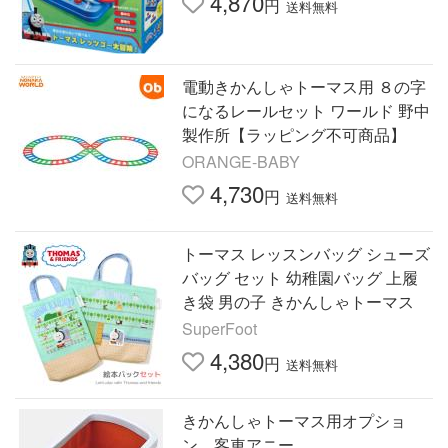
4,870
円
送料無料
電動きかんしゃトーマス用 ８の字
になるレールセット ワールド 野中
製作所【ラッピング不可商品】
ORANGE-BABY
4,730
円
送料無料
トーマス レッスンバッグ シューズ
バッグ セット 幼稚園バッグ 上履
き袋 男の子 きかんしゃトーマス
SuperFoot
4,380
円
送料無料
きかんしゃトーマス用オプショ
ン 客車アニー