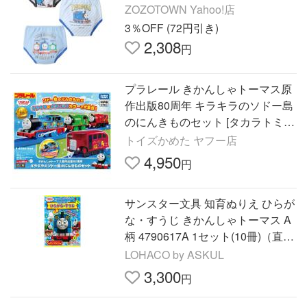
ZOZOTOWN Yahoo!店
3％OFF (72円引き)
2,308
円
プラレール きかんしゃトーマス原
作出版80周年 キラキラのソドー島
のにんきものセット [タカラトミ
ー]
トイズかめた ヤフー店
4,950
円
サンスター文具 知育ぬりえ ひらが
な・すうじ きかんしゃトーマス A
柄 4790617A 1セット(10冊)（直送
品）
LOHACO by ASKUL
3,300
円