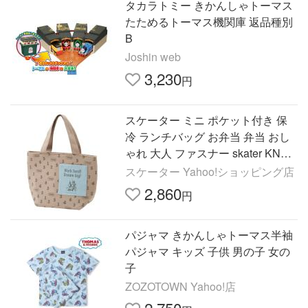
タカラトミー きかんしゃトーマス
たためるトーマス機関庫 返品種別
B
Joshin web
3,230
円
スケーター ミニ ポケット付き 保
冷 ランチバッグ お弁当 弁当 おし
ゃれ 大人 ファスナー skater KNBP
2 きかんしゃトーマス オーバーワ
スケーター Yahoo!ショッピング店
ーク トーマス 電車
2,860
円
パジャマ きかんしゃトーマス半袖
パジャマ キッズ 子供 男の子 女の
子
ZOZOTOWN Yahoo!店