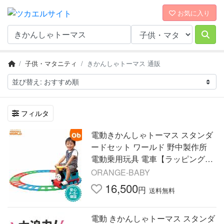
お気に入り
子供・マタニティ
きかんしゃトーマス 通販
フィルタ
電動きかんしゃトーマス スタンダ
ードセット ワールド 野中製作所
電動乗用玩具 電車【ラッピング不
可商品】【送料無料 沖縄・一部地
ORANGE-BABY
域を除く】
16,500
円
送料無料
電動 きかんしゃトーマス スタンダ