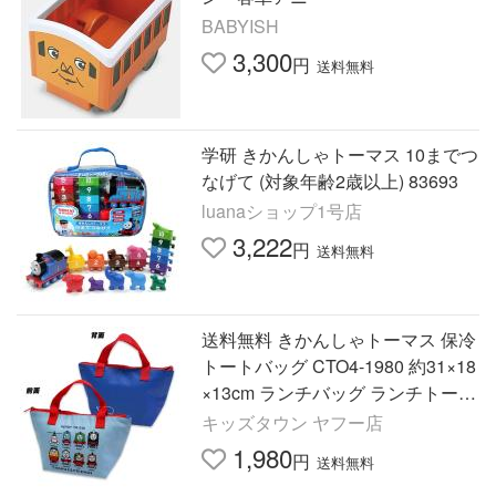
BABYISH
3,300
円
送料無料
学研 きかんしゃトーマス 10までつ
なげて (対象年齢2歳以上) 83693
luanaショップ1号店
3,222
円
送料無料
送料無料 きかんしゃトーマス 保冷
トートバッグ CTO4-1980 約31×18
×13cm ランチバッグ ランチトート
THOMAS 2026年
キッズタウン ヤフー店
1,980
円
送料無料