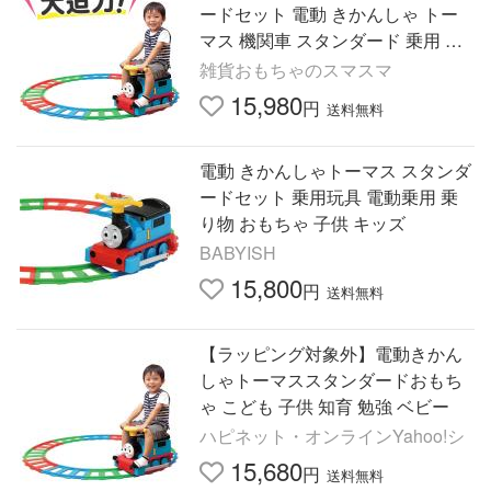
ードセット 電動 きかんしゃ トー
マス 機関車 スタンダード 乗用 玩
具 野中 野中製作所 レール付き 男
雑貨おもちゃのスマスマ
の子 女の子 室内で 雨
15,980
円
送料無料
電動 きかんしゃトーマス スタンダ
ードセット 乗用玩具 電動乗用 乗
り物 おもちゃ 子供 キッズ
BABYISH
15,800
円
送料無料
【ラッピング対象外】電動きかん
しゃトーマススタンダードおもち
ゃ こども 子供 知育 勉強 ベビー
ハピネット・オンラインYahoo!シ
15,680
円
送料無料