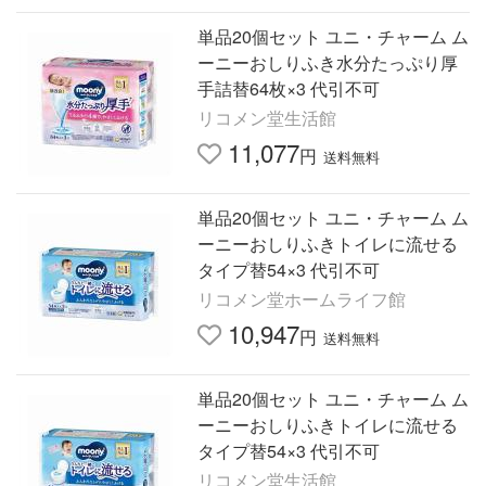
単品20個セット ユニ・チャーム ム
ーニーおしりふき水分たっぷり厚
手詰替64枚×3 代引不可
リコメン堂生活館
11,077
円
送料無料
単品20個セット ユニ・チャーム ム
ーニーおしりふきトイレに流せる
タイプ替54×3 代引不可
リコメン堂ホームライフ館
10,947
円
送料無料
単品20個セット ユニ・チャーム ム
ーニーおしりふきトイレに流せる
タイプ替54×3 代引不可
リコメン堂生活館