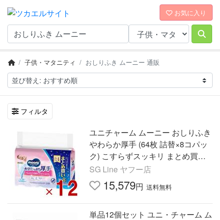
お気に入り
子供・マタニティ
おしりふき ムーニー 通販
フィルタ
ユニチャーム ムーニー おしりふき
やわらか厚手 (64枚 詰替×8コパッ
ク) こすらずスッキリ まとめ買い
moony 12個
SG Line ヤフー店
15,579
円
送料無料
単品12個セット ユニ・チャーム ム