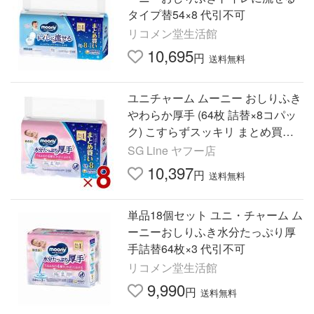
タイプ替54×8 代引不可
リコメン堂生活館
10,695
円
送料無料
ユニチャーム ムーニー おしりふき
やわらか厚手 (64枚 詰替×8コパッ
ク) こすらずスッキリ まとめ買い
moony 8個
SG Line ヤフー店
10,397
円
送料無料
単品18個セット ユニ・チャーム ム
ーニーおしりふき水分たっぷり厚
手詰替64枚×3 代引不可
リコメン堂生活館
9,990
円
送料無料