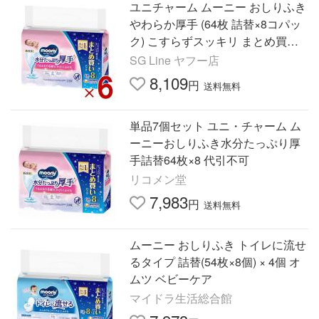
ユニチャーム ムーニー おしりふき
やわらか厚手 (64枚 詰替×8コパッ
ク) こすらずスッキリ まとめ買い
moony 6個
SG Line ヤフー店
8,109
円
送料無料
単品7個セット ユニ・チャーム ム
ーニーおしりふき水分たっぷり厚
手詰替64枚×8 代引不可
リコメン堂
7,983
円
送料無料
ムーニー おしりふき トイレに流せ
るタイプ 詰替(54枚×8個) × 4個 オ
ムツ ベビーケア
マイドラ生活総合館