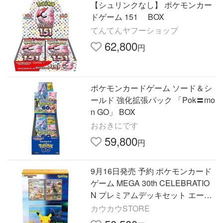
【シュリンクなし】 ポケモンカー
ドゲーム 151 BOX
てんてんヤフーショップ
62,800
円
ポケモンカードゲーム ソード＆シ
ールド 強化拡張パック 「Pok〓mo
n GO」 BOX
おおきにです
59,800
円
9月16日発売 予約 ポケモンカード
ゲーム MEGA 30th CELEBRATIO
N プレミアムデッキセット エーフ
ィ・ブラッキー ポケカ 30周年 セ
カウカウSTORE
レブレーション