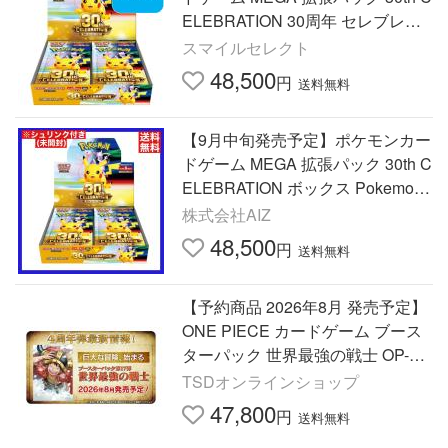
ELEBRATION 30周年 セレブレー
ション 未開封BOX
スマイルセレクト
48,500
円
送料無料
【9月中旬発売予定】ポケモンカー
ドゲーム MEGA 拡張パック 30th C
ELEBRATION ボックス Pokemon
30周年 メガ セレブレーション BO
株式会社AIZ
X
48,500
円
送料無料
【予約商品 2026年8月 発売予定】
ONE PIECE カードゲーム ブース
ターパック 世界最強の戦士 OP-17
4周年 1BOX ワンピース カードゲ
TSDオンラインショップ
ーム
47,800
円
送料無料