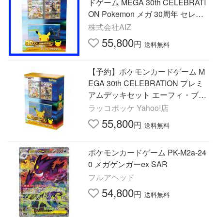
ドゲーム MEGA 30th CELEBRATI
ON Pokemon メガ 30周年 セレブ
レーション プレミアムデッキセッ
株式会社AIZ
ト エーフィ ブラッキー
55,800
円
送料無料
【予約】ポケモンカードゲーム M
EGA 30th CELEBRATION プレミ
アムデッキセット エーフィ・ブラ
ッキー 未開封BOX
ラッコポッケ Yahoo!店
55,800
円
送料無料
ポケモンカードゲーム PK-M2a-24
0 メガゲンガーex SAR
フルアヘッド
54,800
円
送料無料