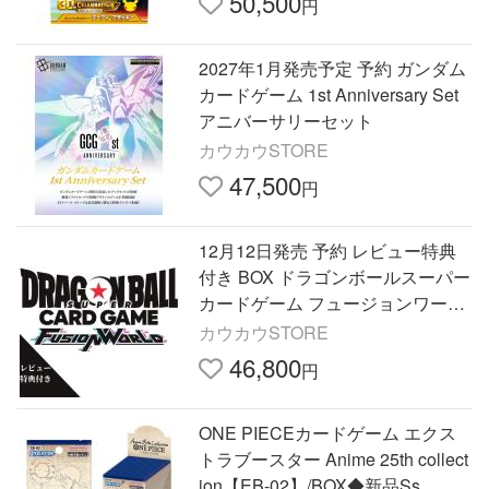
50,500
円
2027年1月発売予定 予約 ガンダム
カードゲーム 1st Anniversary Set
アニバーサリーセット
カウカウSTORE
47,500
円
12月12日発売 予約 レビュー特典
付き BOX ドラゴンボールスーパー
カードゲーム フュージョンワール
ド ブースターパック REACH THE
カウカウSTORE
GOD FB12
46,800
円
ONE PIECEカードゲーム エクス
トラブースター Anime 25th collect
ion【EB-02】/BOX◆新品Ss