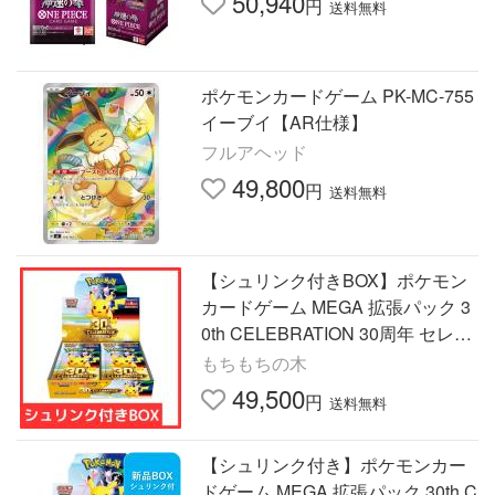
50,940
円
送料無料
ポケモンカードゲーム PK-MC-755
イーブイ【AR仕様】
フルアヘッド
49,800
円
送料無料
【シュリンク付きBOX】ポケモン
カードゲーム MEGA 拡張パック 3
0th CELEBRATION 30周年 セレブ
レーションボックス
もちもちの木
49,500
円
送料無料
【シュリンク付き】ポケモンカー
ドゲーム MEGA 拡張パック 30th C