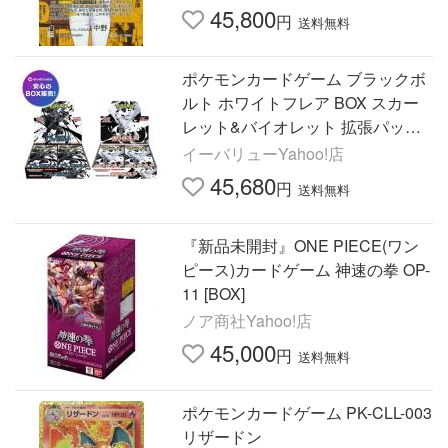
45,800
円
送料無料
ポケモンカードゲーム ブラックボ
ルト ホワイトフレア BOX スカー
レット&バイオレット 拡張パック
新品未開封 シュリンク付き
イーバリューYahoo!店
45,680
円
送料無料
『新品未開封』ONE PIECE(ワン
ピース)カードゲーム 神速の拳 OP-
11 [BOX]
ノア商社Yahoo!店
45,000
円
送料無料
ポケモンカードゲーム PK-CLL-003
リザードン