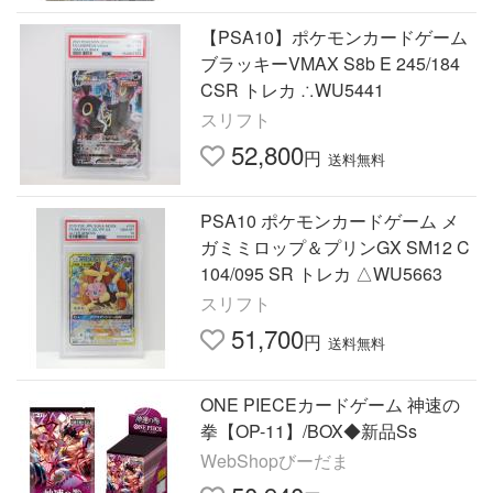
【PSA10】ポケモンカードゲーム
ブラッキーVMAX S8b E 245/184
CSR トレカ ∴WU5441
スリフト
52,800
円
送料無料
PSA10 ポケモンカードゲーム メ
ガミミロップ＆プリンGX SM12 C
104/095 SR トレカ △WU5663
スリフト
51,700
円
送料無料
ONE PIECEカードゲーム 神速の
拳【OP-11】/BOX◆新品Ss
WebShopびーだま