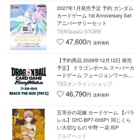
2027年1月発売予定 予約 ガンダム
カードゲーム 1st Anniversary Set
アニバーサリーセット
TENGuuuU STORE
47,600
円
送料無料
【予約商品 2026年12月12日 発売
予定】 ドラゴンボール スーパーカ
ードゲーム フュージョンワールド
ブースターパック REACH THE G
TSDオンラインショップ
OD 【FB12】 1BOX
46,790
円
送料無料
五等分の花嫁 カードゲーム 【パラ
レル】GYC-BP7-005P1 同じくら
い大切なもの 中野 一花 ISP
フルアヘッド