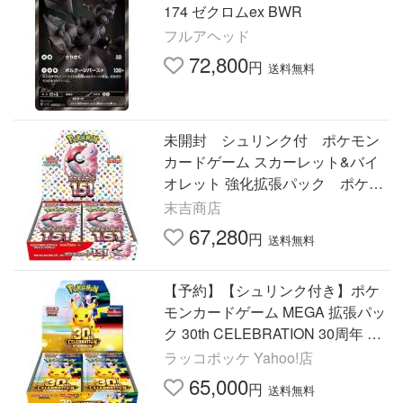
174 ゼクロムex BWR
フルアヘッド
72,800
円
送料無料
未開封 シュリンク付 ポケモン
カードゲーム スカーレット&バイ
オレット 強化拡張パック ポケモ
ンカード151 １BOX
末吉商店
67,280
円
送料無料
【予約】【シュリンク付き】ポケ
モンカードゲーム MEGA 拡張パッ
ク 30th CELEBRATION 30周年 セ
レブレーション 未開封BOX
ラッコポッケ Yahoo!店
65,000
円
送料無料