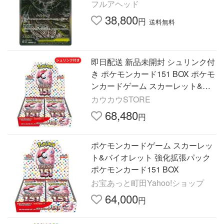
フルアヘッド
38,800
円
送料無料
即日配送 新品未開封 シュリンク付
き ポケモンカード151 BOX ポケモ
ンカードゲーム スカーレット&バ
イオレット 強化拡張パック ポケカ
カウカウSTORE
ボックス
68,480
円
ポケモンカードゲーム スカーレッ
ト&バイオレット 強化拡張パック
ポケモンカード151 BOX
お宝あっと町田Yahoo!ショップ
64,000
円