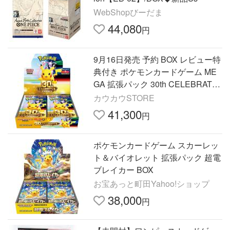
WebShopびーだま
44,080
円
9月16日発売 予約 BOX レビュー特
典付き ポケモンカードゲーム ME
GA 拡張パック 30th CELEBRATIO
N BOX 30周年 セレブレーション
カウカウSTORE
ボックス
41,300
円
ポケモンカードゲーム スカーレッ
ト＆バイオレット 拡張パック 超電
ブレイカー BOX
お宝あっと町田Yahoo!ショップ
38,000
円