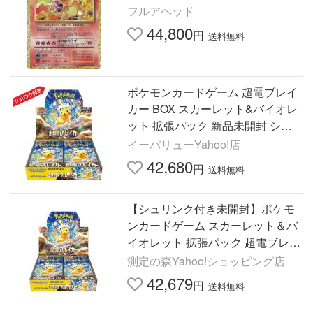
フルアヘッド
44,800
円
送料無料
ポケモンカードゲーム 超電ブレイ
カー BOX スカーレット&バイオレ
ット 拡張パック 新品未開封 シュ
リンク付き
イーバリューYahoo!店
42,680
円
送料無料
【シュリンク付き未開封】ポケモ
ンカードゲーム スカーレット＆バ
イオレット 拡張パック 超電ブレイ
カー BOX [ラッピング可] R-LOGI
測定の森Yahoo!ショッピング店
42,679
円
送料無料