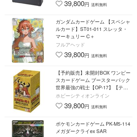
39,800
円
送料無料
ガンダムカードゲーム 【スペシャ
ルカード】ST01-011 スレッタ・
マーキュリー C＋
フルアヘッド
39,800
円
送料無料
【予約販売】未開封BOX ワンピー
スカードゲーム ブースターパック
世界最強の戦士【OP-17】【テー
プ付き未開封】
ホビーシティオンライン
39,800
円
送料無料
ポケモンカードゲーム PK-M5-114
メガダークライex SAR