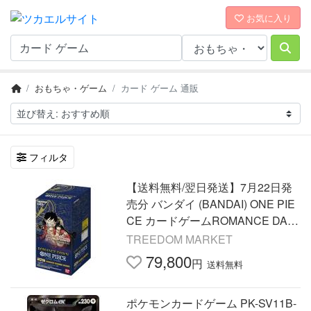
お気に入り
おもちゃ・ゲーム
カード ゲーム 通販
フィルタ
【送料無料/翌日発送】7月22日発
売分 バンダイ (BANDAI) ONE PIE
CE カードゲームROMANCE DAW
N【OP-01】(BOX) ワンピース 1ボ
TREEDOM MARKET
ックス
79,800
円
送料無料
ポケモンカードゲーム PK-SV11B-