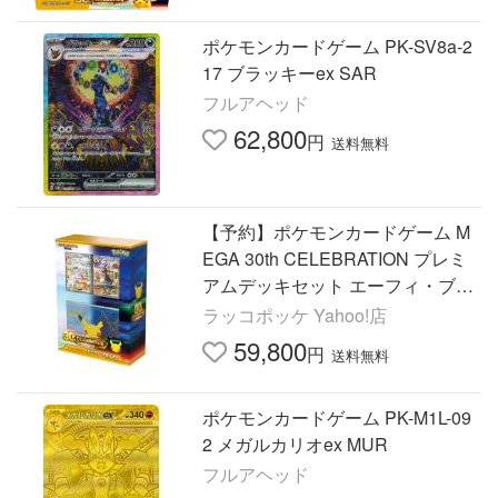
ポケモンカードゲーム PK-SV8a-2
17 ブラッキーex SAR
フルアヘッド
62,800
円
送料無料
【予約】ポケモンカードゲーム M
EGA 30th CELEBRATION プレミ
アムデッキセット エーフィ・ブラ
ッキー 未開封BOX
ラッコポッケ Yahoo!店
59,800
円
送料無料
ポケモンカードゲーム PK-M1L-09
2 メガルカリオex MUR
フルアヘッド