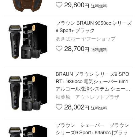
ョッピング】
29,800
円
送料無料
ブラウン BRAUN 9350cc シリーズ
9 Sport+ ブラック
あきばおー ヤフーショップ
28,700
円
送料無料
BRAUN ブラウン シリーズ9 SPO
RT+ 9350cc 電気シェーバー 5in1
アルコール洗浄システム シェーバ
ーケース付き ブラック アトリエ
秋葉原 アウトレットプラザ
28,002
円
送料無料
ブラウン シェーバー ブラウン
シリーズ9 Sport+ 9350cc [ブラッ