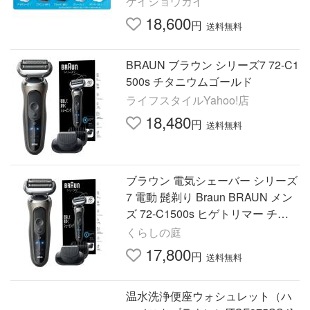
ケイショウカイ
18,600
円
送料無料
BRAUN ブラウン シリーズ7 72-C1
500s チタニウムゴールド
ライフスタイルYahoo!店
18,480
円
送料無料
ブラウン 電気シェーバー シリーズ
7 電動 髭剃り Braun BRAUN メン
ズ 72-C1500s ヒゲトリマー チタ
ニウムゴールド
くらしの庭
17,800
円
送料無料
温水洗浄便座ウォシュレット（ハ