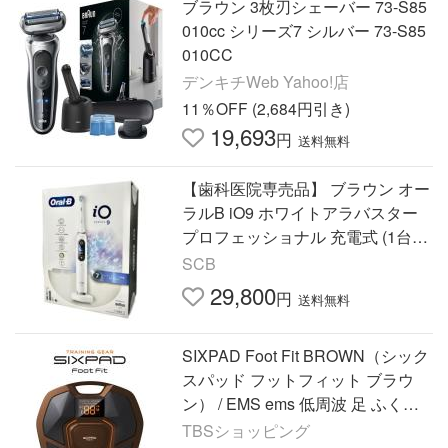
ブラウン 3枚刃シェーバー 73-S85
010cc シリーズ7 シルバー 73-S85
010CC
デンキチWeb Yahoo!店
11％OFF (2,684円引き)
19,693
円
送料無料
【歯科医院専売品】 ブラウン オー
ラルB iO9 ホワイトアラバスター
プロフェッショナル 充電式 (1台)
電動歯ブラシ
SCB
29,800
円
送料無料
SIXPAD Foot Fit BROWN（シック
スパッド フットフィット ブラウ
ン） / EMS ems 低周波 足 ふくら
はぎ 筋肉 トレーニング 【TBSシ
TBSショッピング