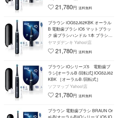
21,780
円
送料無料
ブラウン iOG52J62KBK オーラル
B 電動歯ブラシ iO5 マットブラッ
ク 歯ブラシハンドル 1本 ブラシヘ
ッド 1本 歯磨き Oral-B
ヤマダデンキ Yahoo!店
21,780
円
送料無料
ブラウン iOシリーズ5 電動歯ブ
ラシ[オーラルB /回転式] IOG52J62
KBK ［オーラルB /回転式］
ソフマップ Yahoo!店
21,780
円
送料無料
ブラウン 電動歯ブラシ BRAUN Or
al-B(オーラルB)iOシリーズ iO5 IO