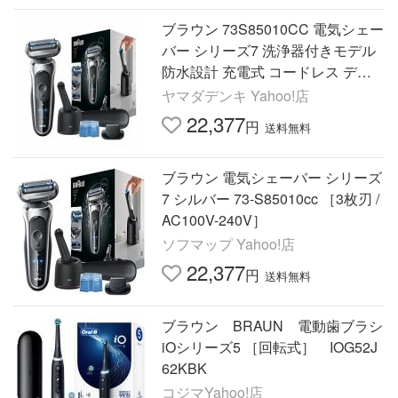
ブラウン 73S85010CC 電気シェー
バー シリーズ7 洗浄器付きモデル
防水設計 充電式 コードレス ディ
ープキャッチ網刃 3枚刃 シルバー
ヤマダデンキ Yahoo!店
22,377
円
送料無料
ブラウン 電気シェーバー シリーズ
7 シルバー 73-S85010cc ［3枚刃 /
AC100V-240V］
ソフマップ Yahoo!店
22,377
円
送料無料
ブラウン BRAUN 電動歯ブラシ
iOシリーズ5 ［回転式］ IOG52J
62KBK
コジマYahoo!店