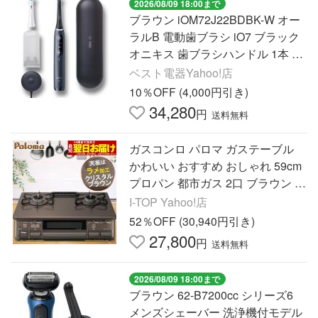
2026/08/09 18:00まで
ブラウン iOM72J22BDBK-W オー
ラルB 電動歯ブラシ iO7 ブラック
オニキス 歯ブラシハンドル 1本 ブ
ラシヘッド 1本 Oral-B
ベスト電器Yahoo!店
10％OFF (4,000円引き)
34,280
円
送料無料
ガスコンロ パロマ ガステーブル
かわいい おすすめ おしゃれ 59cm
プロパン 都市ガス 2口 ブラウン 茶
色 ラメ入り 綺麗 キラキラ 天板 チ
I-TOP Yahoo!店
ャイルドロック付き
52％OFF (30,940円引き)
27,800
円
送料無料
2026/08/09 18:00まで
ブラウン 62-B7200cc シリーズ6
メンズシェーバー 洗浄機付モデル