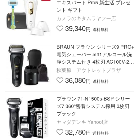
エキスパート Pro5 新生活 プレゼ
ント ギフト
カメラのキタムラヤフー店
39,340
円
送料無料
BRAUN ブラウン シリーズ9 PRO+
電気シェーバー 5in1アルコール洗
浄システム付き 4枚刃 AC100V-24
0V 9551CC-V
秋葉原 アウトレットプラザ
36,080
円
送料無料
ブラウン 71-N1500s-BSP シリー
ズ7 360°密着システム採用 3枚刃
ブラック
ヤマダデンキ Yahoo!店
32,780
円
送料無料