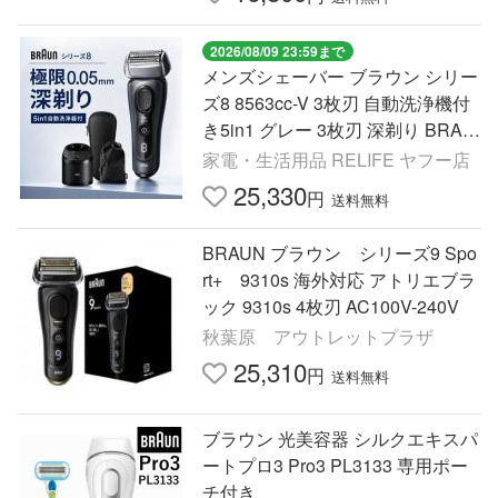
2026/08/09 23:59まで
メンズシェーバー ブラウン シリー
ズ8 8563cc-V 3枚刃 自動洗浄機付
き5in1 グレー 3枚刃 深剃り BRAU
N お風呂剃り 密着 防水
家電・生活用品 RELIFE ヤフー店
25,330
円
送料無料
BRAUN ブラウン シリーズ9 Spo
rt+ 9310s 海外対応 アトリエブラ
ック 9310s 4枚刃 AC100V-240V
秋葉原 アウトレットプラザ
25,310
円
送料無料
ブラウン 光美容器 シルクエキスパ
ートプロ3 Pro3 PL3133 専用ポー
チ付き