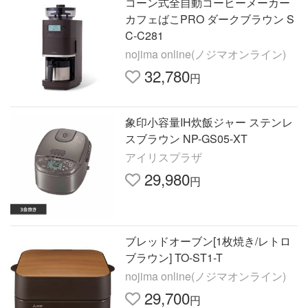
コーン式全自動コーヒーメーカー
カフェばこPRO ダークブラウン S
C-C281
nojima online(ノジマオンライン)
32,780
円
象印小容量IH炊飯ジャー ステンレ
スブラウン NP-GS05-XT
アイリスプラザ
29,980
円
ブレッドオーブン[1枚焼き/レトロ
ブラウン] TO-ST1-T
nojima online(ノジマオンライン)
29,700
円