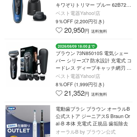
キワぞりトリマー ブルー 62B7200
cc
ベスト電器Yahoo!店
9％OFF (2,200円引き)
20,950
円
送料無料
2026/08/09 18:00まで
ブラウン 73N85010S 電気シェー
バー シリーズ7 防水設計 充電式 コ
ードレス ディープキャッチ網刃 3
枚刃 ブラック
ベスト電器Yahoo!店
8％OFF (1,999円引き)
21,352
円
送料無料
電動歯ブラシ ブラウン オーラルB
公式ストア ジーニアスS Braun Or
al-B 本体 充電式 正規品 歯垢除去
オーラルB by ブラウン公式