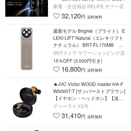
剃り 防水 充電式 海外対応 ケース
家電・生活用品 RELIFE ヤフー店
付 髭剃り BRAUN
32,120
円
送料無料
最新モデル Brighte（ブライト） E
LEKI LIFT Natural（エレキリフト
ナチュラル） BRT-FL170MB モ
カブラウン
SKYストア ヤフーショッピング店
15％OFF (3,000円引き)
16,800
円
送料無料
★JVC Victor WOOD master HA-F
W5000T-T [サンバーストブラウン]
【イヤホン・ヘッドホン】【送料
無料】
ディーライズ2号
31,410
円
送料無料