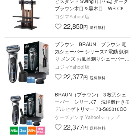
ビスタンド Swing (自立式) ダーク
ブラウン木目＆黒木目 WS-C690
-DB
コジマYahoo!店
22,850
円
送料無料
ブラウン BRAUN ブラウン 電
気シェーバー シリーズ7 電動 髭剃
り メンズ お風呂剃りシェーバー 7
3-S85010cc 洗浄器付きモデル シ
コジマYahoo!店
ルバー 73-S85010CC
22,377
円
送料無料
BRAUN（ブラウン） ３枚刃シェ
ーバー シリーズ7 洗浄機付きモ
デル ヒゲトリマー 73-S85010CC
ケーズデンキ Yahoo!ショップ
22,377
円
送料無料