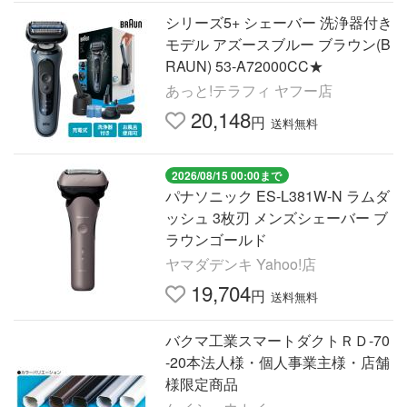
シリーズ5+ シェーバー 洗浄器付き
モデル アズースブルー ブラウン(B
RAUN) 53-A72000CC★
あっと!テラフィ ヤフー店
20,148
円
送料無料
2026/08/15 00:00まで
パナソニック ES-L381W-N ラムダ
ッシュ 3枚刃 メンズシェーバー ブ
ラウンゴールド
ヤマダデンキ Yahoo!店
19,704
円
送料無料
バクマ工業スマートダクトＲＤ-70
-20本法人様・個人事業主様・店舗
様限定商品