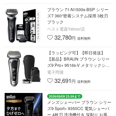
ブラウン 71-N1500s-BSP シリー
ズ7 360°密着システム採用 3枚刃
ブラック
ベスト電器Yahoo!店
32,780
円
送料無料
【ラッピング可】【即日発送】
【新品】BRAUN ブラウン シリー
ズ9 Pro+ 9516s-V メタリックシル
バー
電子問屋
32,691
円
送料無料
2026/08/09 23:59まで
メンズシェーバー ブラウン シリー
ズ9 Sport+ 9350CC 電気シェーバ
ー 4枚刃 洗浄機付き 深剃り お風呂