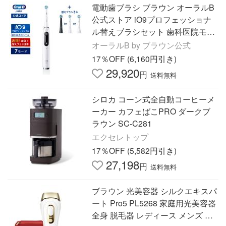
電動歯ブラシ ブラウン オーラルB
公式ストア iO9プロフェッショナ
ル替えブラシセット 歯科医院モデ
ル Braun Oral-B 本体 充電式 回転
オーラルB by ブラウン公式
式 正規品 歯垢除去 歯磨き
17％OFF (6,160円引き)
29,920
円
送料無料
シロカ コーン式全自動コーヒーメ
ーカー カフェばこPRO ダークブ
ラウン SC-C281
エクセレトップ
17％OFF (5,582円引き)
27,198
円
送料無料
ブラウン 光美容器 シルクエキスパ
ート Pro5 PL5268 家庭用光美容器
全身 脱毛器 レディース メンズ 女