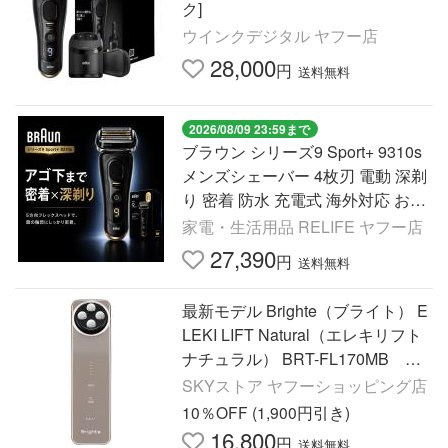
ク]
ウインクデジタル ヤフー店
28,000
円
送料無料
2026/08/09 23:59まで
ブラウン シリーズ9 Sport+ 9310s
メンズシェーバー 4枚刃 電動 深剃
り 密着 防水 充電式 海外対応 お風
呂剃り アトリエブラック
家電・生活用品 RELIFE ヤフー店
27,390
円
送料無料
最新モデル Brighte（ブライト） E
LEKI LIFT Natural（エレキリフト
ナチュラル） BRT-FL170MB モ
カブラウン ＿モカ
SKYストア ヤフーショッピング店
10％OFF (1,900円引き)
16,800
円
送料無料