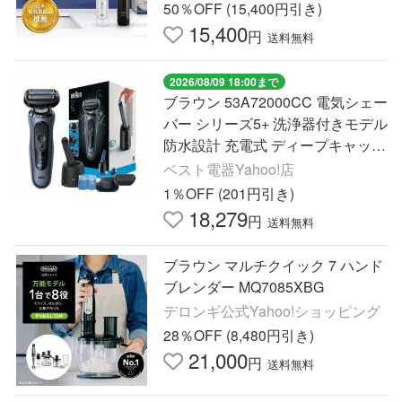
50％OFF (15,400円引き)
15,400
円
送料無料
2026/08/09 18:00まで
ブラウン 53A72000CC 電気シェー
バー シリーズ5+ 洗浄器付きモデル
防水設計 充電式 ディープキャッチ
網刃 3枚刃 アズールブルー
ベスト電器Yahoo!店
1％OFF (201円引き)
18,279
円
送料無料
ブラウン マルチクイック 7 ハンド
ブレンダー MQ7085XBG
デロンギ公式Yahoo!ショッピング
28％OFF (8,480円引き)
21,000
円
送料無料