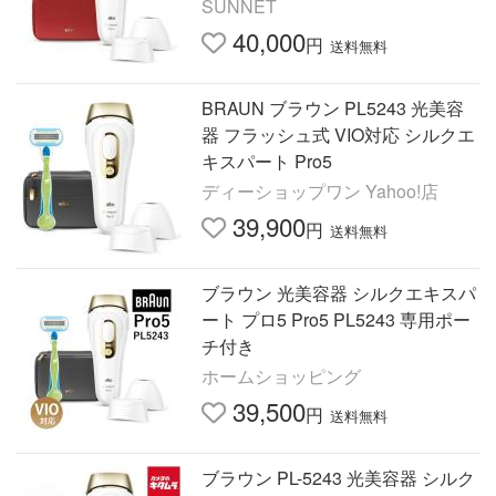
性用 男性用 BRAUN
SUNNET
40,000
円
送料無料
BRAUN ブラウン PL5243 光美容
器 フラッシュ式 VIO対応 シルクエ
キスパート Pro5
ディーショップワン Yahoo!店
39,900
円
送料無料
ブラウン 光美容器 シルクエキスパ
ート プロ5 Pro5 PL5243 専用ポー
チ付き
ホームショッピング
39,500
円
送料無料
ブラウン PL-5243 光美容器 シルク