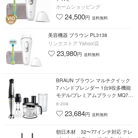
ホームショッピング
24,500
円
送料無料
美容機器 ブラウン PL3138
リンクストア Yahoo!店
23,980
円
送料無料
BRAUN ブラウン マルチクイック
7 ハンドブレンダー 1台9役多機能
モデル/プレミアムブラック MQ70
75XB(2682886)
e-zoa
23,684
円
送料無料
朝日木材 32〜77インチ対応 テレ