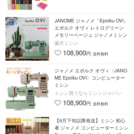
JANOME ジャノメ「Epolku OVI」
エポルク オヴィ レトログリーン
メモリーベージュ ジャノメミシン
藤沢ミシン
108,900
円
送料無料
ジャノメ エポルク オヴィ〈JANO
ME Epolku OVI〉コンピューター
ミシン
ミシン買うならミシンジャパン
108,900
円
送料無料
【9月下旬以降発送】ミシン 初心
者 ジャノメ コンピューターミシン