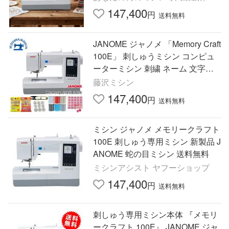
穴糸通し 自動糸切り 爆買
147,400
円
送料無料
JANOME ジャノメ 「Memory Craft
100E」 刺しゅうミシン コンピュ
ーターミシン 刺繍 ネーム 文字縫
い
藤沢ミシン
147,400
円
送料無料
ミシン ジャノメ メモリークラフト
100E 刺しゅう専用ミシン 新製品 J
ANOME 蛇の目ミシン 送料無料
ミシンアシスト ヤフーショップ
147,400
円
送料無料
刺しゅう専用ミシン本体 『メモリ
ークラフト 100E』 JANOME ジャ