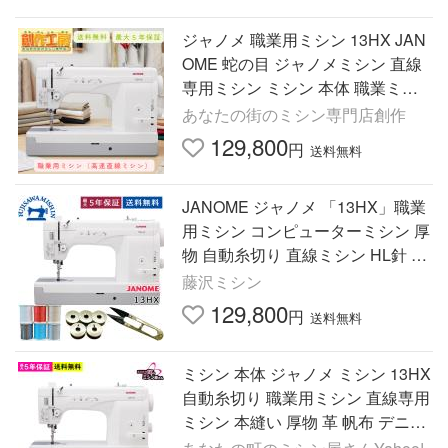
ジャノメ 職業用ミシン 13HX JAN
OME 蛇の目 ジャノメミシン 直線
専用ミシン ミシン 本体 職業ミシ
ン 直線専用 爆買
あなたの街のミシン専門店創作
129,800
円
送料無料
JANOME ジャノメ 「13HX」職業
用ミシン コンピューターミシン 厚
物 自動糸切り 直線ミシン HL針 デ
ニム 押え圧調整
藤沢ミシン
129,800
円
送料無料
ミシン 本体 ジャノメ ミシン 13HX
自動糸切り 職業用ミシン 直線専用
ミシン 本縫い 厚物 革 帆布 デニム
裾上げ みしん 蛇の目 爆買