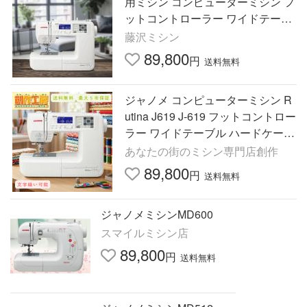
用ミシン コンピューターミシン フ
ットコントローラー ワイドテーブ
ル 文字縫い
藤沢ミシン
89,800
円
送料無料
ジャノメ コンピューターミシン R
utina J619 J-619 フットコントロー
ラー ワイドテーブル ハードケース
janome 蛇の目 ミシン初心者 入園
あなたの街のミシン専門店創作
入学準備 爆買
89,800
円
送料無料
ジャノメミシンMD600
スマイルミシン店
89,800
円
送料無料