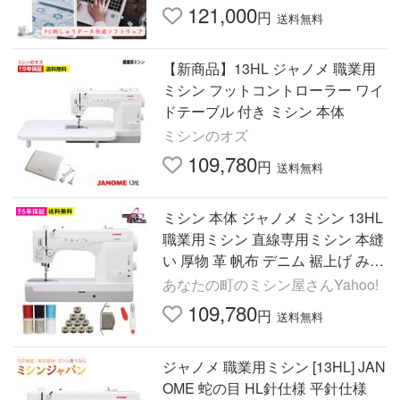
ジナル刺しゅう 爆買
121,000
円
送料無料
【新商品】13HL ジャノメ 職業用
ミシン フットコントローラー ワイ
ドテーブル 付き ミシン 本体
ミシンのオズ
109,780
円
送料無料
ミシン 本体 ジャノメ ミシン 13HL
職業用ミシン 直線専用ミシン 本縫
い 厚物 革 帆布 デニム 裾上げ みし
ん 蛇の目 爆買
あなたの町のミシン屋さんYahoo!
109,780
円
送料無料
ジャノメ 職業用ミシン [13HL] JAN
OME 蛇の目 HL針仕様 平針仕様