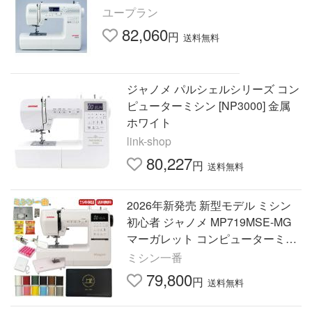
ユープラン
82,060
円
送料無料
ジャノメ パルシェルシリーズ コン
ピューターミシン [NP3000] 金属
ホワイト
link-shop
80,227
円
送料無料
2026年新発売 新型モデル ミシン
初心者 ジャノメ MP719MSE-MG
マーガレット コンピューターミシ
ン
ミシン一番
79,800
円
送料無料