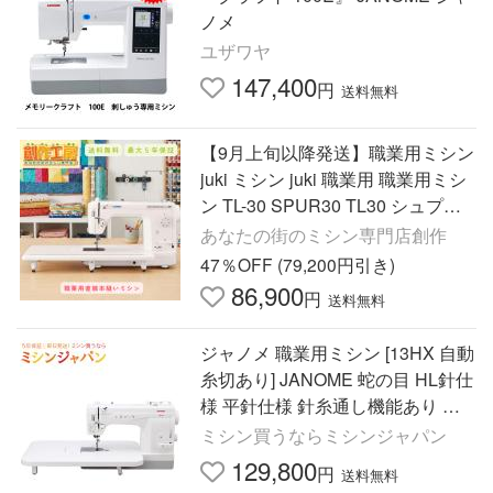
ノメ
ユザワヤ
147,400
円
送料無料
【9月上旬以降発送】職業用ミシン
juki ミシン juki 職業用 職業用ミシ
ン TL-30 SPUR30 TL30 シュプー
ル30 ジューキ 最大5年保証 送料無
あなたの街のミシン専門店創作
料 爆買
47％OFF (79,200円引き)
86,900
円
送料無料
ジャノメ 職業用ミシン [13HX 自動
糸切あり] JANOME 蛇の目 HL針仕
様 平針仕様 針糸通し機能あり ス
ピード調整つまみあり
ミシン買うならミシンジャパン
129,800
円
送料無料