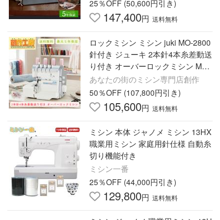
蛇の目 刺しゅうミシン
25％OFF (50,600円引き)
147,400
円
送料無料
ロックミシン ミシン juki MO-2800
針付き ジューキ 2本針4本糸差動送
り付き オーバーロックミシン MO2
800 爆買
あなたの街のミシン専門店創作
50％OFF (107,800円引き)
105,600
円
送料無料
ミシン 本体 ジャノメ ミシン 13HX
職業用ミシン 家庭用針仕様 自動糸
切り機能付き
ミシン一番
25％OFF (44,000円引き)
129,800
円
送料無料