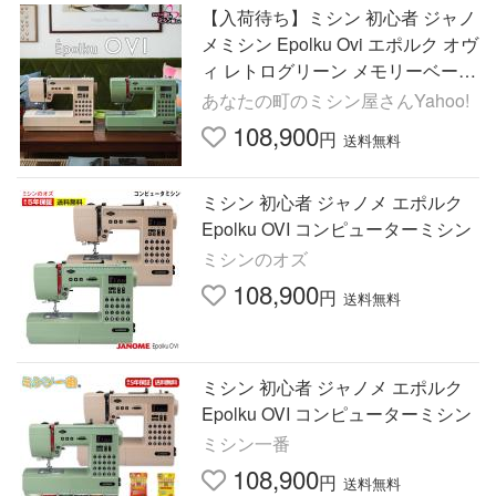
【入荷待ち】ミシン 初心者 ジャノ
メミシン Epolku Ovi エポルク オヴ
ィ レトログリーン メモリーベージ
ュ コンピューター 自動糸調子 自
あなたの町のミシン屋さんYahoo!
動糸切り JANOME 爆買
108,900
円
送料無料
ミシン 初心者 ジャノメ エポルク
Epolku OVI コンピューターミシン
ミシンのオズ
108,900
円
送料無料
ミシン 初心者 ジャノメ エポルク
Epolku OVI コンピューターミシン
ミシン一番
108,900
円
送料無料