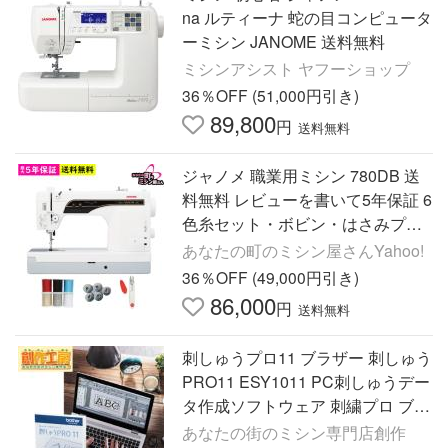
na ルティーナ 蛇の目コンピュータ
ーミシン JANOME 送料無料
ミシンアシスト ヤフーショップ
36％OFF (51,000円引き)
89,800
円
送料無料
ジャノメ 職業用ミシン 780DB 送
料無料 レビューを書いて5年保証 6
色糸セット・ボビン・はさみプレ
ゼント 爆買
あなたの町のミシン屋さんYahoo!
36％OFF (49,000円引き)
86,000
円
送料無料
刺しゅうプロ11 ブラザー 刺しゅう
PRO11 ESY1011 PC刺しゅうデー
タ作成ソフトウェア 刺繍プロ ブラ
ザー 刺しゅうミシン用 刺繍 オリ
あなたの街のミシン専門店創作