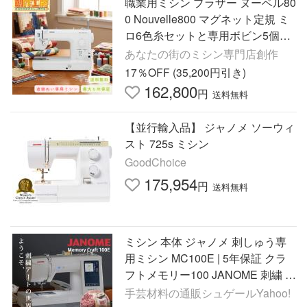
職業用ミシン ブラザー ヌーベル80
0 Nouvelle800 マグネット定規 ミ
ロ6色糸セットと専用ボビン5個プ
レゼント 最大5年保証 送料無料 ミ
あなたの街のミシン専門店創作
シン 本体 爆買
17％OFF (35,200円引き)
162,800
円
送料無料
【並行輸入品】 ジャノメ ソーウィ
スト 725s ミシン
GoodChoice
175,954
円
送料無料
ミシン 本体 ジャノメ 刺しゅう専
用ミシン MC100E | 5年保証 クラ
フトメモリー100 JANOME 刺繍 刺
繍ミシン 文字縫い 洋裁 シンプル
手芸材料の通販シュゲールYahoo!