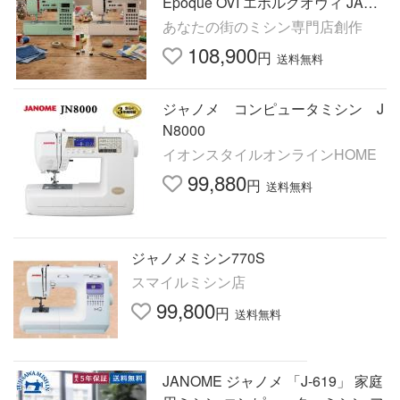
Epoque OVI エポルクオヴィ JANO
ME 蛇の目 フリーアーム 可愛い 爆
あなたの街のミシン専門店創作
買
108,900
円
送料無料
ジャノメ コンピュータミシン J
N8000
イオンスタイルオンラインHOME
99,880
円
送料無料
ジャノメミシン770S
スマイルミシン店
99,800
円
送料無料
JANOME ジャノメ 「J-619」 家庭