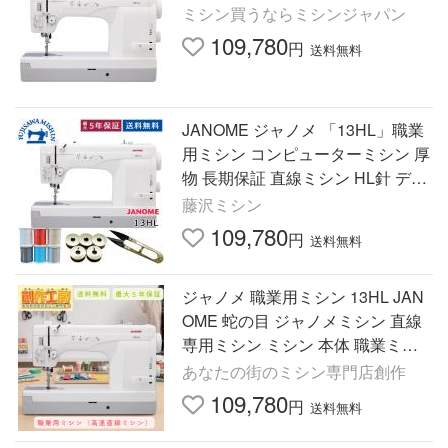
ミシン買うならミシンジャパン
109,780
円
送料無料
JANOME ジャノメ 「13HL」職業
用ミシン コンピューターミシン 厚
物 長期保証 直線ミシン HL針 デニ
ム 押え圧調整
藤沢ミシン
109,780
円
送料無料
ジャノメ 職業用ミシン 13HL JAN
OME 蛇の目 ジャノメミシン 直線
専用ミシン ミシン 本体 職業ミシ
ン 直線専用 爆買
あなたの街のミシン専門店創作
109,780
円
送料無料