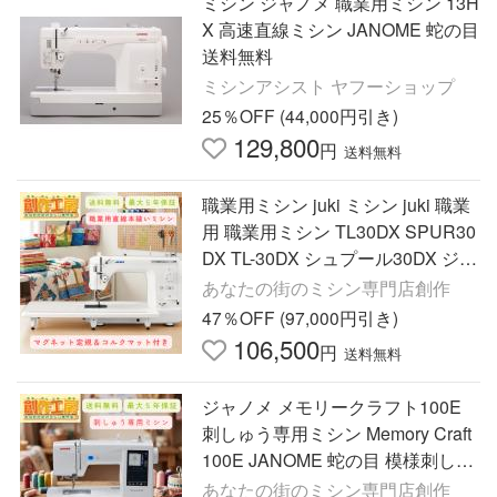
ミシン ジャノメ 職業用ミシン 13H
X 高速直線ミシン JANOME 蛇の目
送料無料
ミシンアシスト ヤフーショップ
25％OFF (44,000円引き)
129,800
円
送料無料
職業用ミシン juki ミシン juki 職業
用 職業用ミシン TL30DX SPUR30
DX TL-30DX シュプール30DX ジュ
ーキ 最大5年保証 送料無料 ミシン
あなたの街のミシン専門店創作
本体 爆買
47％OFF (97,000円引き)
106,500
円
送料無料
ジャノメ メモリークラフト100E
刺しゅう専用ミシン Memory Craft
100E JANOME 蛇の目 模様刺しゅ
う 文字刺しゅう らくらく下糸 針
あなたの街のミシン専門店創作