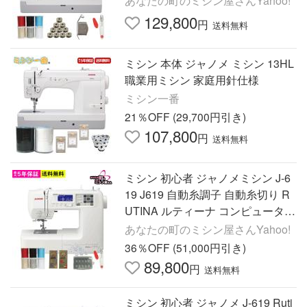
あなたの町のミシン屋さんYahoo!
129,800
円
送料無料
ミシン 本体 ジャノメ ミシン 13HL
職業用ミシン 家庭用針仕様
ミシン一番
21％OFF (29,700円引き)
107,800
円
送料無料
ミシン 初心者 ジャノメミシン J-6
19 J619 自動糸調子 自動糸切り R
UTINA ルティーナ コンピューター
ミシン フットコントローラー ワイ
あなたの町のミシン屋さんYahoo!
ドテーブル 簡単 爆買
36％OFF (51,000円引き)
89,800
円
送料無料
ミシン 初心者 ジャノメ J-619 Ruti