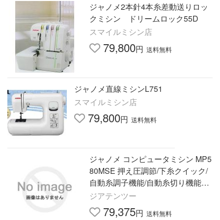
ジャノメ2本針4本糸差動送りロッ
クミシン ドリームロック55D
スマイルミシン店
79,800
円
送料無料
ジャノメ直線ミシンL751
スマイルミシン店
79,800
円
送料無料
ジャノメ コンピュータミシン MP5
80MSE 押え圧調節/下糸クイック/
自動糸調子機能/自動糸切り機能搭
載
ジアテンツー
79,375
円
送料無料