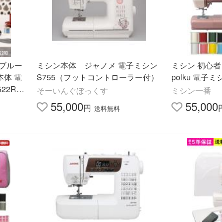
 ブルー
ミシン本体 ジャノメ 電子ミシン
ミシン 初心者
本体 電
S755（フットコントローラー付）
polku 電子ミ
22RD
そーいんぐぼっくす
ミシン一番
55,000
55,000
円
送料無料