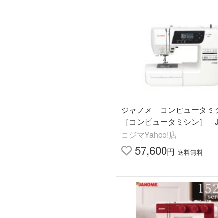
ジャノメ コンピュータミ
［コンピュータミシン］ JN
コジマYahoo!店
57,600
円
送料無料