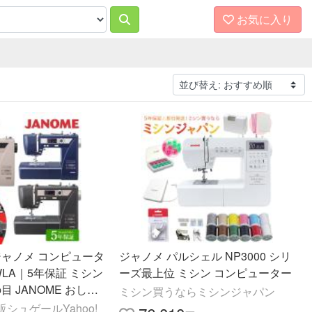
お気に入り
ジャノメ コンピュータ
ジャノメ パルシェル NP3000 シリ
WLA｜5年保証 ミシン
ーズ最上位 ミシン コンピューター
目 JANOME おしゃ
ミシン買うならミシンジャパン
動糸調子 ボタンホール
シュゲールYahoo!