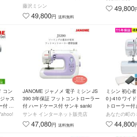
ル 自動糸調子 爆買
藤沢ミシン
49,800
49,800
円
送料無料
メ コン
JANOME ジャノメ 電子 ミシン JS
ミシン 初心者
l ジャス
390 3年保証 フットコントローラー
0 j-410 
付 か
付 ハードケース付 サンキ sanki
トローラー付
シン 自動糸調
hoo!
サンキ インターネット販売店
あなたの町のミ
スマス 入園準
47,080
44,800
円
送料無料