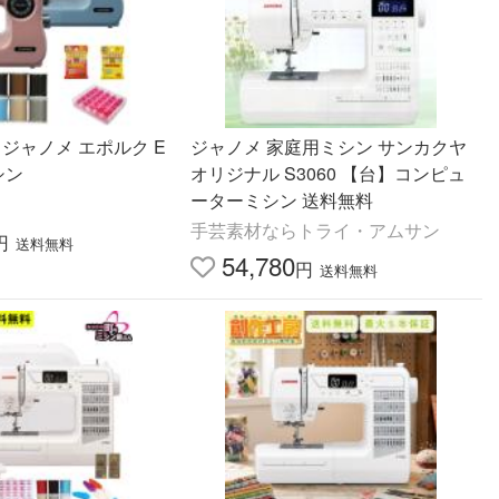
 ジャノメ エポルク E
ジャノメ 家庭用ミシン サンカクヤ
シン
オリジナル S3060 【台】コンピュ
ーターミシン 送料無料
手芸素材ならトライ・アムサン
円
送料無料
54,780
円
送料無料