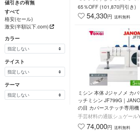
値引きの有無
65％OFF (101,870円引き)
すべて
54,330
円
送料無料
格安(セール)
激安(半額以下.com)
カラー
テイスト
テーマ
ミシン 本体 Jジャノメ カ
ッチミシン JF799G｜JANO
の目 カバーステッチ専用機
通販 トーカイ
手芸材料の通販シュゲールYa
74,000
円
送料無料