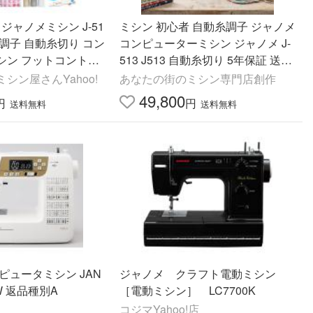
ジャノメミシン J-51
ミシン 初心者 自動糸調子 ジャノメ
動糸調子 自動糸切り コン
コンピューターミシン ジャノメ J-
シン フットコントロ
513 J513 自動糸切り 5年保証 送料
テーブル 簡単 入園準
無料 本体 JANOME 安い コードリ
シン屋さんYahoo!
あなたの街のミシン専門店創作
ール 爆買
49,800
円
円
送料無料
送料無料
ピュータミシン JAN
ジャノメ クラフト電動ミシン
 W 返品種別A
［電動ミシン］ LC7700K
コジマYahoo!店