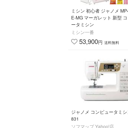
ミシン 初心者 ジャノメ MP4
E-MG マーガレット 新型 
ータミシン
ミシン一番
53,900
円
送料無料
ジャノメ コンピュータミシ
831
ソフマップ Yahoo!店