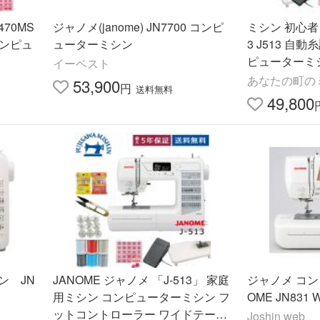
70MS
ジャノメ(janome) JN7700 コンピ
ミシン 初心者 
コンピュ
ューターミシン
3 J513 自
ピューターミ
イーベスト
ーラー ワイド
あなたの町のミ
53,900
円
送料無料
備 爆買
49,800
ン JN
JANOME ジャノメ 「J-513」 家庭
ジャノメ コン
用ミシン コンピューターミシン フ
OME JN831
ットコントローラー ワイドテーブ
Joshin web