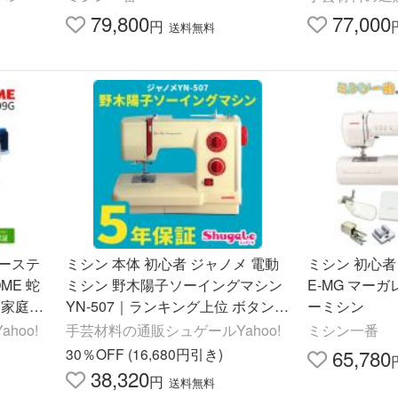
79,800
77,000
円
送料無料
バーステ
ミシン 本体 初心者 ジャノメ 電動
ミシン 初心者 
ME 蛇
ミシン 野木陽子ソーイングマシン
E-MG マー
 家庭用
YN-507｜ランキング上位 ボタンホ
ーミシン
ール 充実機能 蛇の目
hoo!
手芸材料の通販シュゲールYahoo!
ミシン一番
30％OFF (16,680円引き)
65,780
38,320
円
送料無料