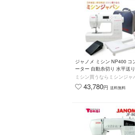
ジャノメ ミシン NP400 コンピュ
ーター 自動糸切り 水平送
ミシン買うならミシンジャ
43,780
円
送料無料