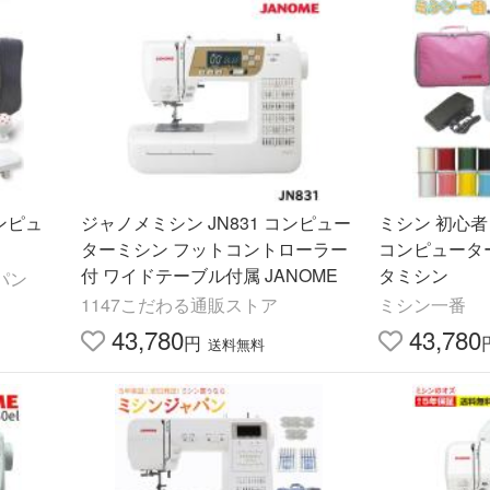
ジャノメミシン JN831 コンピュー
ミシン 初心者 
り
ターミシン フットコントローラー
コンピュータ
付 ワイドテーブル付属 JANOME
タミシン
パン
1147こだわる通販ストア
ミシン一番
43,780
43,780
円
送料無料