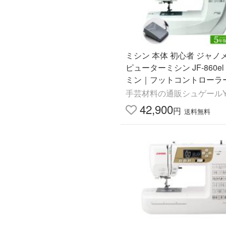
ミシン 本体 初心者 ジャノ
ピューターミシン JF-860e
ミン｜フットコントローラー
んたん 操作 トーカイ
手芸材料の通販シュゲールYa
42,900
円
送料無料