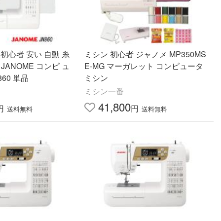
ン 初心者 安い 自動 糸
ミシン 初心者 ジャノメ MP350MS
JANOME コンピ ュ
E-MG マーガレット コンピュータ
860 単品
ミシン
ミシン一番
41,800
円
円
送料無料
送料無料