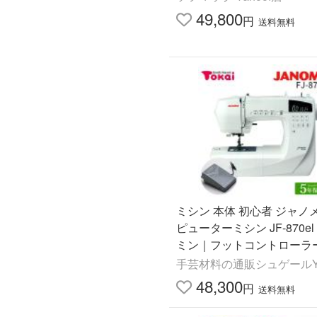
49,800
円
送料無料
ミシン 本体 初心者 ジャノ
ピューターミシン JF-870e
ミン｜フットコントローラー
んたん トーカイ
手芸材料の通販シュゲールYa
48,300
円
送料無料