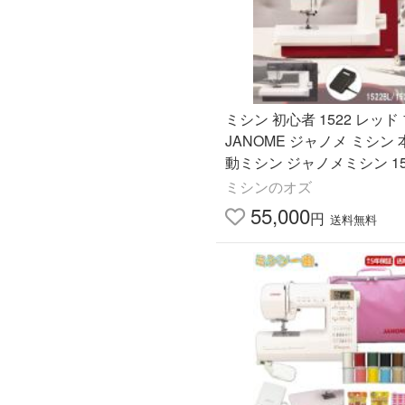
ミシン 初心者 1522 レッド
JANOME ジャノメ ミシン 
動ミシン ジャノメミシン 15
1522BL
ミシンのオズ
55,000
円
送料無料