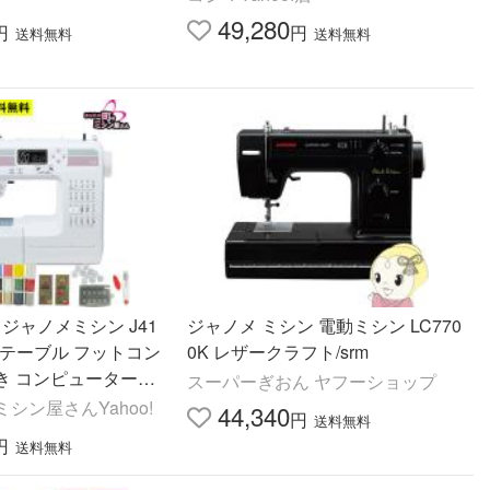
49,280
円
円
送料無料
送料無料
 ジャノメミシン J41
ジャノメ ミシン 電動ミシン LC770
ワイドテーブル フットコン
0K レザークラフト/srm
き コンピューターミ
スーパーぎおん ヤフーショップ
子 ハードケース クリ
シン屋さんYahoo!
44,340
円
送料無料
備 爆買
円
送料無料