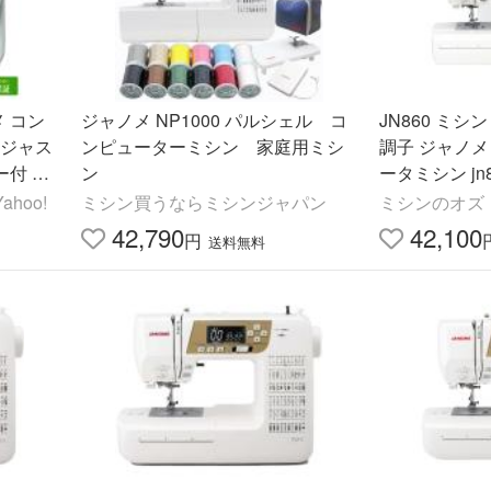
メ コン
ジャノメ NP1000 パルシェル コ
JN860 ミシ
l ジャス
ンピューターミシン 家庭用ミシ
調子 ジャノメ 
付 か
ン
ータミシン jn
hoo!
ミシン買うならミシンジャパン
ミシンのオズ
42,790
42,100
円
送料無料