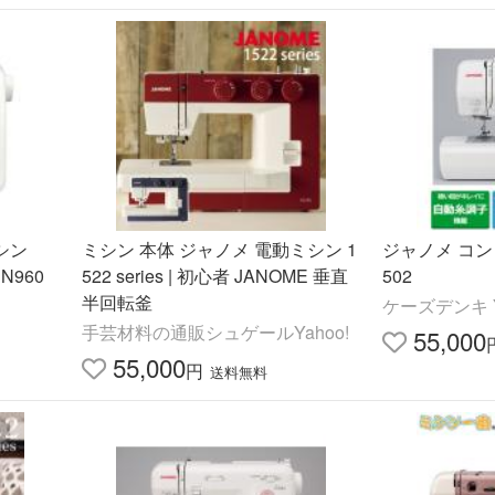
シン
ミシン 本体 ジャノメ 電動ミシン 1
ジャノメ コン
960
522 series | 初心者 JANOME 垂直
502
半回転釜
ケーズデンキ Y
手芸材料の通販シュゲールYahoo!
55,000
55,000
円
送料無料