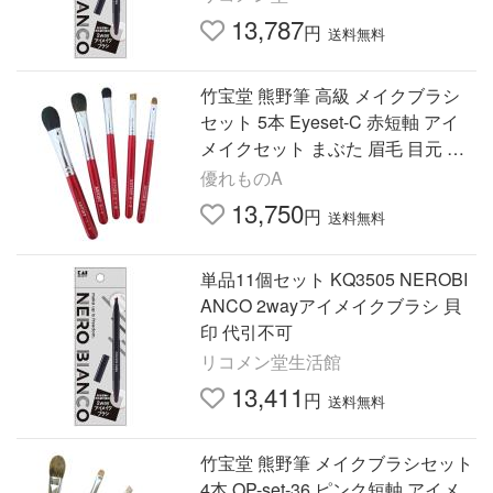
13,787
円
送料無料
竹宝堂 熊野筆 高級 メイクブラシ
セット 5本 Eyeset-C 赤短軸 アイ
メイクセット まぶた 眉毛 目元 目
尻 化粧筆 CHIKUHODO KUMANO
優れものA
FUDE
13,750
円
送料無料
単品11個セット KQ3505 NEROBI
ANCO 2wayアイメイクブラシ 貝
印 代引不可
リコメン堂生活館
13,411
円
送料無料
竹宝堂 熊野筆 メイクブラシセット
4本 OP-set-36 ピンク短軸 アイメ