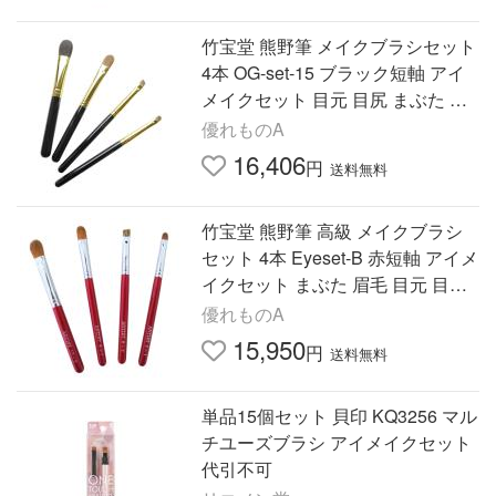
竹宝堂 熊野筆 メイクブラシセット
4本 OG-set-15 ブラック短軸 アイ
メイクセット 目元 目尻 まぶた 眉
毛 化粧筆 CHIKUHODO KUMANO
優れものA
FUDE
16,406
円
送料無料
竹宝堂 熊野筆 高級 メイクブラシ
セット 4本 Eyeset-B 赤短軸 アイメ
イクセット まぶた 眉毛 目元 目尻
化粧筆 CHIKUHODO KUMANOFU
優れものA
DE
15,950
円
送料無料
単品15個セット 貝印 KQ3256 マル
チユーズブラシ アイメイクセット
代引不可