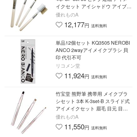
イクセット アイシャドウ アイブロ
ウ まぶた 目元 まつげ 眉毛 化粧筆
優れものA
CHIKUHODO KUMANOFUDE
12,177
円
送料無料
単品12個セット KQ3505 NEROBI
ANCO 2wayアイメイクブラシ 貝
印 代引不可
リコメン堂
11,924
円
送料無料
竹宝堂 熊野筆 携帯用 メイクブラ
シセット 3本 K-3set-B スライド式
アイメイクセット 眉毛 目元 目尻
旅行 外出 持ち運び 高級 化粧筆 C
優れものA
HIKUHODO KUMANOFUDE
11,550
円
送料無料