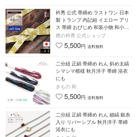
衿秀 公式 帯締め ラストワン 日本
製 トランプ 内記組 イエロー アリ
ス 帯締 おびじめ 和装小物 和小物
えりひで 襟の衿秀
襟の衿秀 公式ショップ
5,500
円
送料無料
二分紐 正絹 帯締め れん 斜め太縞
シマシマ模様 秋月洋子 帯締 浴衣
にも
きもの 和
5,500
円
送料無料
二分紐 正絹 帯締め れん 細縞 銀糸
入り リバーシブル 秋月洋子 帯締
浴衣にも