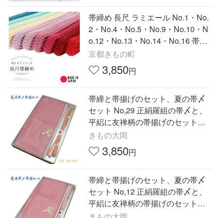
帯締め 長尺 ラミエール No.1・No.
2・No.4・No.5・No.9・No.10・N
o.12・No.13・No.14・No.16 帯〆
帯締 日本製 洗える＜R＞(メール便
京都きもの町
可)
3,850
円
帯締と帯揚げのセット、夏の帯〆
セット No,29 正絹羅組の帯〆と、
平絽に友禅柄の帯揚げのセットで
す。現品限り。
きもの大岡
3,850
円
帯締と帯揚げのセット、夏の帯〆
セット No,12 正絹羅組の帯〆と、
平絽に友禅柄の帯揚げのセットで
す。現品限り。
きもの大岡