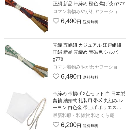
正絹 新品 帯締め 橙色 焦げ茶 g777
ロマン着物みやがわヤフーショ
6,490
円
送料無料
帯締 五嶋紐 カジュアル 江戸組紐
正絹 新品 帯締め 青磁色 シルバー
g778
ロマン着物みやがわヤフーショ
6,490
円
送料無料
帯締め 帯揚げ 2点セット 白 日本製
留袖 結婚式 礼装用 帯〆 丸組み レ
ーヨン 白色金 帯上げ ポリエステ
ル ちりめん 和装 着物 フォーマル
最新和服・和雑貨 和さくら庵
婚礼用 留袖用
6,200
円
送料無料