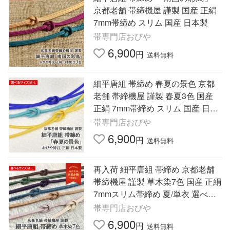
京都老舗 帯締機屋 謹製 国産 正絹
7mm帯締め スリム 国産 日本製
帯専門店おびや
6,900
円
送料無料
細平唐組 帯締め 春夏の景色 京都
老舗 帯締機屋 謹製 春夏3色 国産
正絹 7mm帯締め スリム 国産 日本
製
帯専門店おびや
6,900
円
送料無料
再入荷 細平唐組 帯締め 京都老舗
帯締機屋 謹製 草木染7色 国産 正絹
7mmスリム帯締め 夏/単衣 選べる
サイズ 帯専門店おびや 送料無料
帯専門店おびや
6,900
円
送料無料