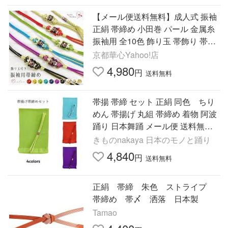
【メール便送料無料】成人式 振袖
正絹 帯締め 小田巻 パール 金属糸
振袖用 全10色 飾り玉 帯飾り 帯締
帯〆 組紐 絹
京都華心Yahoo!店
4,980
円
送料無料
帯揚 帯締 セット 正絹 同色 ちり
めん 帯揚げ 丸組 帯締め 着物 阿波
踊り 日本舞踊 メール便 送料無料
紫 水色 赤 黄緑
きものnakaya 日本のモノと踊り
4,840
円
送料無料
正絹 帯締 朱色 ストライプ
帯締め 帯〆 洒落 日本製
Tamao