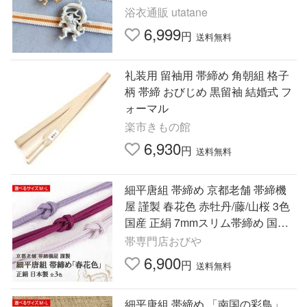
四分紐 飾り紐 帯締り 帯飾り レト
浴衣通販 utatane
ロ ●
6,999
円
送料無料
礼装用 留袖用 帯締め 角朝組 格子
柄 帯締 おびじめ 黒留袖 結婚式 フ
ォーマル
楽市きもの館
6,930
円
送料無料
細平唐組 帯締め 京都老舗 帯締機
屋 謹製 春花色 赤牡丹/藤/山桜 3色
国産 正絹 7mmスリム帯締め 国産
日本製
帯専門店おびや
6,900
円
送料無料
細平唐組 帯締め 「南国の彩鳥」