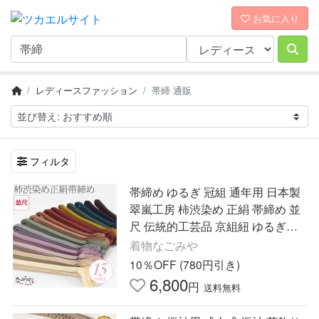
お気に入り
レディースファッション
帯締 通販
フィルタ
帯締め ゆるぎ 冠組 通年用 日本製
翠嵐工房 柿渋染め 正絹 帯締め 並
尺 伝統的工芸品 京組紐 ゆるぎ組
切り房 女性
着物なごみや
10％OFF (780円引き)
6,800
円
送料無料