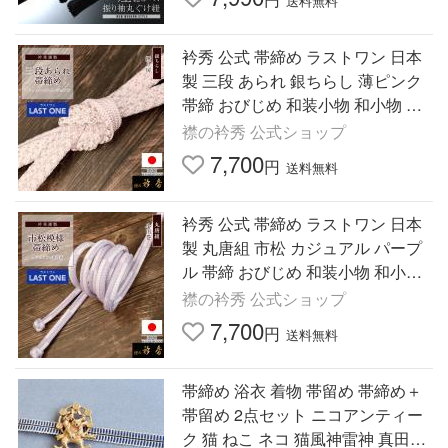
送料無料
衿秀 公式 帯締め ラストワン 日本
製 三段 あられ 銀ちらし 薄ピンク
帯締 おびじめ 和装小物 和小物 え
りひで 襟の衿秀
襟の衿秀 公式ショップ
7,700
円
送料無料
衿秀 公式 帯締め ラストワン 日本
製 丸唐組 市松 カジュアル パープ
ル 帯締 おびじめ 和装小物 和小物
えりひで 襟の衿秀
襟の衿秀 公式ショップ
7,700
円
送料無料
帯締め 浴衣 着物 帯留め 帯締め＋
帯留め 2点セット ニコアンティー
ク 猫 ねこ ネコ 猫風神雷神 真田紐