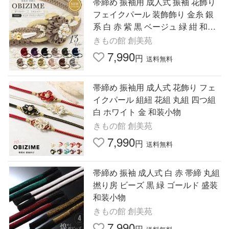
帯締め 振袖用 成人式 振袖 花飾り
フェイクパール 装飾飾り 金糸 銀
系 白 赤 紫 黒 ベージュ 緑 紺 和装
小物
きもの館 創美苑
7,990
円
送料無料
帯締め 振袖用 成人式 花飾り フェ
イクパール 組紐 花組 丸組 四つ組
白 ホワイト 金 和装小物
きもの館 創美苑
7,990
円
送料無料
帯締め 振袖 成人式 白 赤 帯締 丸組
撚り房 ビーズ 黒 緑 ゴールド 盛装
和装小物
きもの館 創美苑
7,990
円