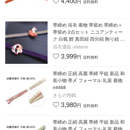
4,400
円
送料無料
帯締め 浴衣 着物 帯留め 帯締め＋
帯留め 2点セット ニコアンティー
ク 白狐 鯉 真田紐 四分紐 飾り紐 帯
締り レトロ ハロウィン ●
浴衣通販 utatane
3,999
円
送料無料
帯締め 正絹 高麗 帯締 平組 新品 和
装小物 帯〆 フォーマル 礼装 着物
n4468
きもの翔鶴
3,980
円
送料無料
帯締め 正絹 高麗 帯締 平組 新品 和
装小物 帯〆 フォーマル 礼装 着物