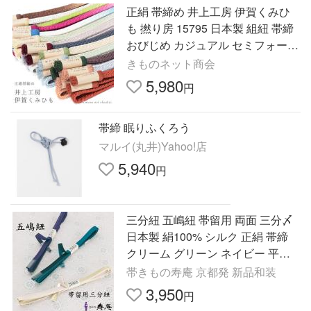
正絹 帯締め 井上工房 伊賀くみひ
も 撚り房 15795 日本製 組紐 帯締
おびじめ カジュアル セミフォーマ
ル 訪問着 色無地
きものネット商会
5,980
円
帯締 眠りふくろう
マルイ(丸井)Yahoo!店
5,940
円
三分紐 五嶋紐 帯留用 両面 三分〆
日本製 絹100% シルク 正絹 帯締
クリーム グリーン ネイビー 平唐
組 並尺 新作 通年 女性 和装 浴衣
帯きもの寿庵 京都発 新品和装
礼装 組紐
3,950
円