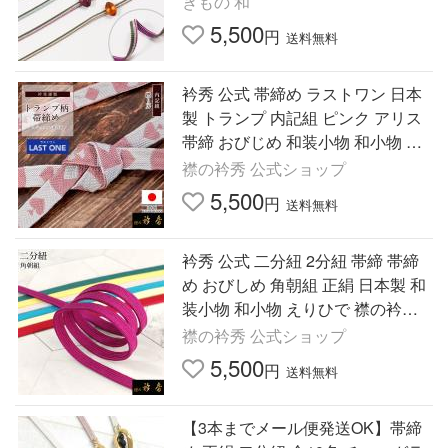
きもの 和
5,500
円
送料無料
衿秀 公式 帯締め ラストワン 日本
製 トランプ 内記組 ピンク アリス
帯締 おびじめ 和装小物 和小物 え
りひで 襟の衿秀
襟の衿秀 公式ショップ
5,500
円
送料無料
衿秀 公式 二分紐 2分紐 帯締 帯締
め おびしめ 角朝組 正絹 日本製 和
装小物 和小物 えりひで 襟の衿秀 s
p
襟の衿秀 公式ショップ
5,500
円
送料無料
【3本までメール便発送OK】帯締