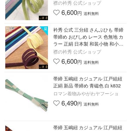
襟の衿秀
襟の衿秀 公式ショップ
6,600
円
送料無料
衿秀 公式 三分紐 さんぶひも 帯締
帯締め おびしめ レース 色無地 カ
ラー 正絹 日本製 和装小物 和小物
えりひで 襟の衿秀
襟の衿秀 公式ショップ
6,600
円
送料無料
帯締 五嶋紐 カジュアル 江戸組紐
正絹 新品 帯締め 青磁色 白 k832
ロマン着物みやがわヤフーショ
6,490
円
送料無料
帯締 五嶋紐 カジュアル 江戸組紐