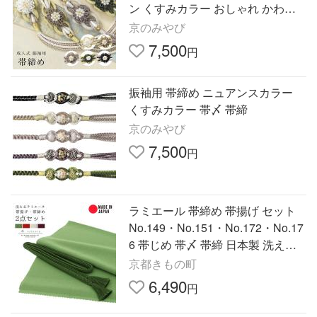
ン くすみカラー おしゃれ かわい
い 帯〆 帯締 組紐 帯飾り 成人式 浴
京のみやび
衣
7,500
円
振袖用 帯締め ニュアンスカラー
くすみカラー 帯〆 帯締
京のみやび
7,500
円
ラミエール 帯締め 帯揚げ セット
No.149・No.151・No.172・No.17
6 帯じめ 帯〆 帯締 日本製 洗える
無地 ＜R＞(メール便対応可)
京都きもの町
6,490
円