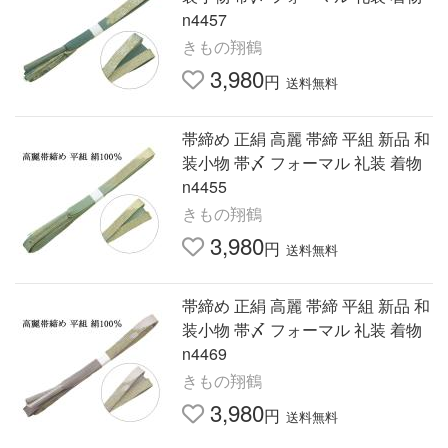
n4457
きもの翔鶴
3,980
円
送料無料
帯締め 正絹 高麗 帯締 平組 新品 和
装小物 帯〆 フォーマル 礼装 着物
n4455
きもの翔鶴
3,980
円
送料無料
帯締め 正絹 高麗 帯締 平組 新品 和
装小物 帯〆 フォーマル 礼装 着物
n4469
きもの翔鶴
3,980
円
送料無料