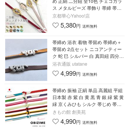
め 正絹 二分紐 全10色 チェコガラ
ス メタルビーズ 帯飾り 帯締 帯〆
絹 お洒落着 普段着 浴衣 和装小物
京都華心Yahoo!店
着付け小物 和装 日本製
5,380
円
送料無料
帯締め 浴衣 着物 帯留め 帯締め＋
帯留め 2点セット ニコアンティー
ク 蛇 巳 シルバー 白 真田紐 四分紐
飾り紐 帯締り 帯飾り レトロ ●
浴衣通販 utatane
4,999
円
送料無料
帯締め 振袖 正絹 単品 高麗組 平組
日本製 赤 紫 白 黄 黒 青 銀 緑 紫 黄
緑 京くみひも シルク 帯じめ 帯締
和装 かわいい オシャレ
きもの館 創美苑
4,990
円
送料無料