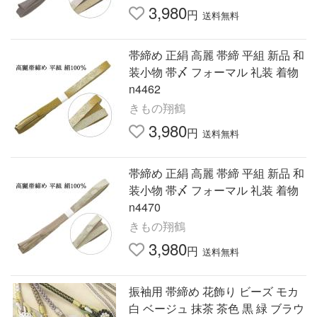
3,980
円
送料無料
帯締め 正絹 高麗 帯締 平組 新品 和
装小物 帯〆 フォーマル 礼装 着物
n4462
きもの翔鶴
3,980
円
送料無料
帯締め 正絹 高麗 帯締 平組 新品 和
装小物 帯〆 フォーマル 礼装 着物
n4470
きもの翔鶴
3,980
円
送料無料
振袖用 帯締め 花飾り ビーズ モカ
白 ベージュ 抹茶 茶色 黒 緑 ブラウ