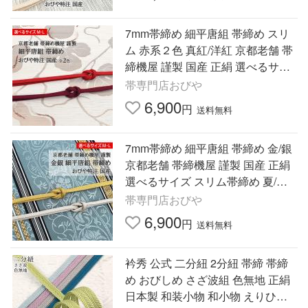
7mm帯締め 細平唐組 帯締め スリ
ム 赤系２色 真紅/洋紅 京都老舗 帯
締機屋 謹製 国産 正絹 選べるサイ
ズ 帯専門店おびや
帯専門店おびや
6,900
円
送料無料
7mm帯締め 細平唐組 帯締め 金/銀
京都老舗 帯締機屋 謹製 国産 正絹
選べるサイズ スリム帯締め 夏/単
衣 帯専門店おびや
帯専門店おびや
6,900
円
送料無料
衿秀 公式 二分紐 2分紐 帯締 帯締
め おびしめ さざ波組 色無地 正絹
日本製 和装小物 和小物 えりひで