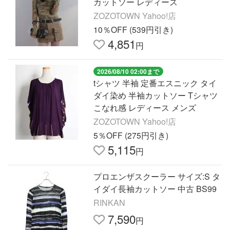
カットソー レディース
ZOZOTOWN Yahoo!店
10％OFF (539円引き)
4,851
円
2026/08/10 02:00まで
tシャツ 半袖 定番エスニック タイ
ダイ染め 半袖カットソー Tシャツ
こなれ感 レディース メンズ
ZOZOTOWN Yahoo!店
5％OFF (275円引き)
5,115
円
プロエンザスクーラー サイズ:S タ
イダイ長袖カットソー 中古 BS99
RINKAN
7,590
円