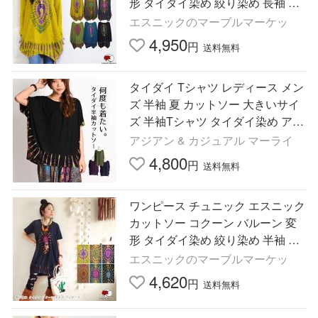
形 タイダイ染め 絞り染め 長袖 ミ
ニ レディース ファッション アジ
エスニックのマーブルマーケッ
アン ゆったり(3)
4,950
円
送料無料
タイダイ Tシャツ レディース メン
ズ 半袖 夏 カットソー 大きいサイ
ズ 半袖Tシャツ タイダイ染め アジ
アン エスニック ファッション 個
アジアン & カジュアル マーライ
性的 爆買
4,800
円
送料無料
ワンピース チュニック エスニック
カットソー コクーン バルーン 変
形 タイダイ染め 絞り染め 半袖 ミ
ニ レディース ファッション アジ
エスニックのマーブルマーケッ
アン ゆったり 大きめ(3)
4,620
円
送料無料