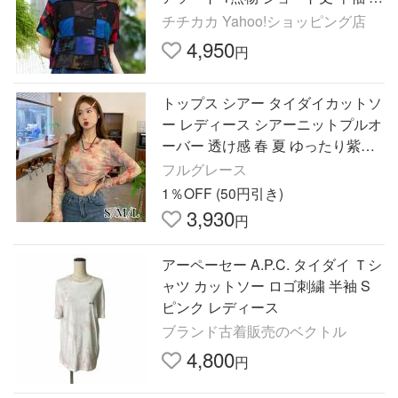
ウンドネックトップス カットソー
チチカカ Yahoo!ショッピング店
プルオーバー ps
4,950
円
トップス シアー タイダイカットソ
ー レディース シアーニットプルオ
ーバー 透け感 春 夏 ゆったり紫外
線対策 UV対策 オーバーサイズ
フルグレース
1％OFF (50円引き)
3,930
円
アーペーセー A.P.C. タイダイ Ｔシ
ャツ カットソー ロゴ刺繍 半袖 S
ピンク レディース
ブランド古着販売のベクトル
4,800
円