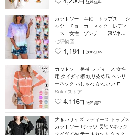
4,200
円
送料無料
カットソー 半袖 トップス Tシ
ャツ チョーカーネック レディ
ース 女性 ゾンチー 深Vネッ
ク タイダイ染め カラフル ド
七福物産
ロップショルダー
4,184
円
送料無料
カットソー 長袖 レディース 女性
用 タイダイ柄 絞り染め風 ヘンリ
ーネック おしゃれ かわいい ロン T
シャツ プルオーバー トップス カ
Safariストア
ジュアル
4,116
円
送料無料
大きいサイズ レディース トップス
カットソー Tシャツ 長袖 Vネック
タイダイ柄 テールカット タック