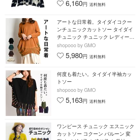
6,160
円
送料無料
アートな日常着。タイダイコクー
ンチュニックカットソー タイダイ
チュニック チュニック レディース
カットソー プルオーバー コクーン
shopooo by GMO
シルエット ゆったり 体型
5,980
円
送料無料
何度も着たい。タイダイ半袖カッ
トソー
shopooo by GMO
5,163
円
送料無料
ワンピース チュニック エスニック
カットソー コクーン バルーン 変