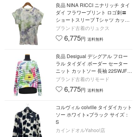
良品 NINA RICCI ニナリッチ タイ
ダイ フラワープリント ロゴ刺〓
ショートスリーブ Tシャツ カット
ソー S マルチカラー レディース
ブランド古着のリュクス
古着 中古
6,775
円
送料無料
良品 Desigual デシグアル フロー
ラル タイダイ ボーダー セーター
ニット カットソー 長袖 22SWJF2
1 サイズS ホワイト/マルチ レディ
ブランド古着のリモード
ース 古着 中古
6,775
円
送料無料
コルヴィル colville タイダイカット
ソー ホワイト×ブラック サイズ：
S
カインドオルYahoo!店