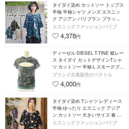
タイダイ染め カットソー トップス
半袖 半袖シャツ メンズ エスニッ
ク アジアン バリブラン ブラック
コットン エスニックファッション
エスニックファッションバリブ
4,378
円
ディーゼル DIESEL T-TINE 裾レー
ス タイダイ カットデザインTシャ
ツ カットソー 半袖 L スモークブル
ー /HS ■OS レディース
ブランド古着販売のベクトル
4,000
円
タイダイ染め Tシャツ レディース
半袖 ゆったり エスニック アジア
ン カットソー 大きいサイズ 春 夏
トップス バリブラン
エスニックファッションバリブ