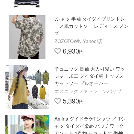
tシャツ 半袖 タイダイプリントレ
ース風カットソー レディース メン
ズ
ZOZOTOWN Yahoo!店
6,930
円
チュニック 長袖 大人可愛い ワッ
シャー加工 タイダイ柄 トップス
カットソー プルオーバー
エスニックファッションバリブ
5,390
円
Amina ダイドラケTシャツ ／ Tシ
ャツ タイダイ染め パッチワーク
アソート 1点物 ショート丈 半袖 ラ