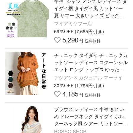
半袖Tシャツ メンズ レディース タ
イダイ柄 タイダイ風 カットソー
夏 サマー 大きいサイズ ビッグシ
ルエット ゆったり ダンス カジュ
マイアミヤフー店
アル 男女兼用
59％OFF (7,685円引き)
5,290
円
送料無料
チュニック タイダイ チュニックカ
ットソー レディース コクーンシル
エット ロング トップス ゆったり
体型カバー プルオーバー 長袖 タ
アジアン & カジュアル マーライ
イダイ染め 個性派 爆買
30％OFF (1,795円引き)
4,185
円
送料無料
ブラウス レディース 半袖 きれい
め ドレープネック タイダイ ホル
ターネック風 シアー カットソー
とろみ さらさら ウエストリボン
ROSSO-SHOP