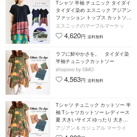
Tシャツ 半袖 チュニック タイダイ
タイダイ染め エスニック アジアン
ファッション トップス カットソー
柄 レディース 大人 カジュアル ゆ
エスニックのマーブルマーケッ
ったり 個性的
4,620
円
送料無料
ラフに鮮やかさを。 タイダイ染
半袖チュニックカットソー
shopooo by GMO
4,563
円
送料無料
Tシャツ チュニック カットソー 半
袖 Tシャツカットソー レディース
夏 大きいサイズ ゆったり 大きめ
チュニックTシャツ タイダイ タイ
アジアン & カジュアル マーライ
ダイ染 個性的 フェス