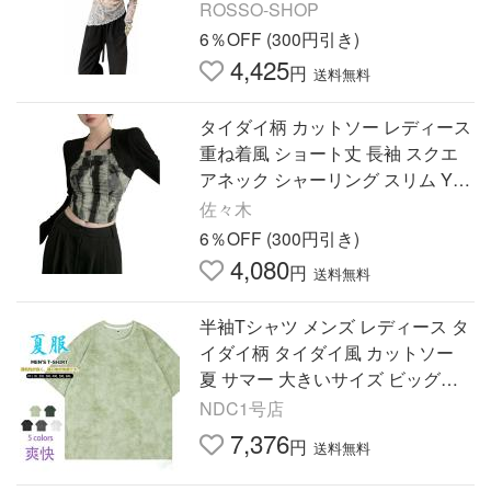
ソー トップス インナー メロウ
ROSSO-SHOP
6％OFF (300円引き)
4,425
円
送料無料
タイダイ柄 カットソー レディース
重ね着風 ショート丈 長袖 スクエ
アネック シャーリング スリム Y2
K ギャル ストリート系 着痩せ
佐々木
6％OFF (300円引き)
4,080
円
送料無料
半袖Tシャツ メンズ レディース タ
イダイ柄 タイダイ風 カットソー
夏 サマー 大きいサイズ ビッグシ
ルエット ゆったり ダンス カジュ
NDC1号店
アル 男女兼用
7,376
円
送料無料