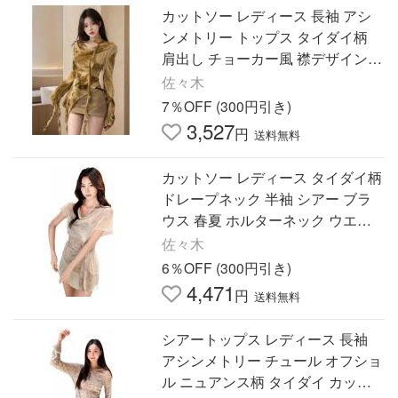
カットソー レディース 長袖 アシ
ンメトリー トップス タイダイ柄
肩出し チョーカー風 襟デザイン
イレギュラーヘム タイト 着痩せ
佐々木
7％OFF (300円引き)
3,527
円
送料無料
カットソー レディース タイダイ柄
ドレープネック 半袖 シアー ブラ
ウス 春夏 ホルターネック ウエス
トリボン 着痩せ トップス 透け感
佐々木
6％OFF (300円引き)
4,471
円
送料無料
シアートップス レディース 長袖
アシンメトリー チュール オフショ
ル ニュアンス柄 タイダイ カット