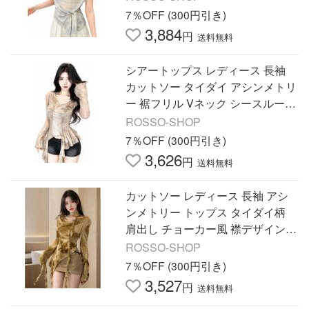
春
7％OFF (300円引き)
3,884
円
送料無料
シアートップス レディース 長袖
カットソー タイダイ アシンメトリ
ー 裾フリル Vネック シースルー
透け感 薄手 スリム 着痩せ 春
ROSSO-SHOP
7％OFF (300円引き)
3,626
円
送料無料
カットソー レディース 長袖 アシ
ンメトリー トップス タイダイ柄
肩出し チョーカー風 襟デザイン
イレギュラーヘム タイト 着痩せ
ROSSO-SHOP
7％OFF (300円引き)
3,527
円
送料無料