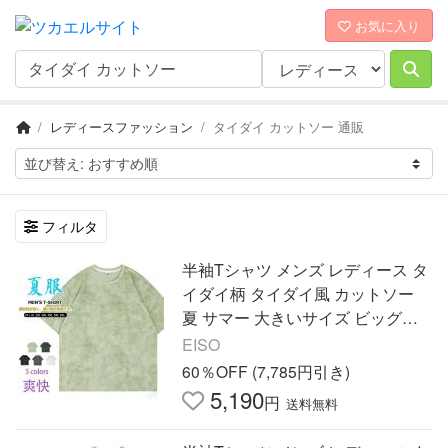
お気に入り
レディースファッション
タイダイ カットソー 通販
フィルタ
半袖Tシャツ メンズ レディース タ
イダイ柄 タイダイ風 カットソー
夏 サマー 大きいサイズ ビッグシ
ルエット ゆったり ダンス カジュ
EISO
アル 男女兼用
60％OFF (7,785円引き)
5,190
円
送料無料