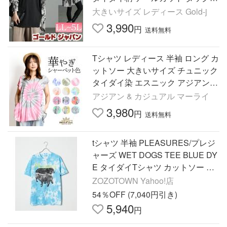
切替え 秋コーデ 春 秋 LL 2L 3L 4L
大きいサイズ レディース Gold-j
5L ブラック 黒
3,990
円
送料無料
Tシャツ レディース 半袖 ロング カ
ットソー 大きいサイズ チュニック
タイダイ染 エスニック アジアン
ファッション 爆買
アジアン & カジュアル マーライ
3,980
円
送料無料
tシャツ 半袖 PLEASURES/プレジ
ャーズ WET DOGS TEE BLUE DY
E タイダイTシャツ カットソー 半
袖Tシャツ 夏物 夏服 レディース
ZOZOTOWN Yahoo!店
54％OFF (7,040円引き)
5,940
円