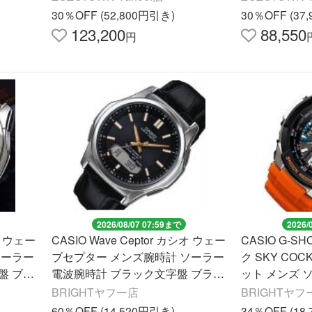
30％OFF (52,800円引き)
30％OFF (37
123,200
88,550
円
2026/08/07 07:59まで
2026/
シオ ウェー
CASIO Wave Ceptor カシオ ウェー
CASIO G-S
ソーラー
ブセプター メンズ腕時計 ソーラー
ク SKY CO
盤 ブラ
電波腕時計 ブラック文字盤 ブラッ
ット メンズ 
 WVA
クレザーベルト 国内正規品 WVA-
W-3000M-4
BRIGHTヤフー店
BRIGHTヤフ
M630L-1A2JF
60％OFF (14,520円引き)
34％OFF (18