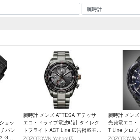
腕時計 メンズ ATTESA アテッサ
腕時計 メンズ 
 Gショッ
エコ・ドライブ電波時計 ダイレク
光発電エコ・
ルチバン
トフライト ACT Line 広告掲載モデ
T Line ク
 GW-
ル メンズ
ズ
ZOZOTOWN Yahoo!店
ZOZOTOWN Y