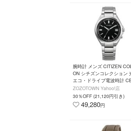
腕時計 メンズ CITIZEN COL
ON シチズンコレクション 
エコ・ドライブ電波時計 CB1
55A/CB1160-55E/CB1160-
ZOZOTOWN Yahoo!店
1160-55W メンズ
30％OFF (21,120円引き)
49,280
円