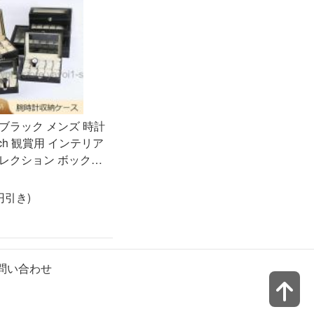
ク メンズ 時計
tch 観賞用 インテリア
コレクション ボックス
 ウォッチボックス 収
0円引き)
問い合わせ