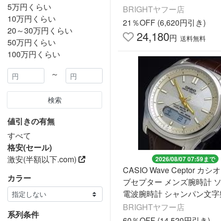
5万円くらい
BX5600-1JF 国内正規品
BRIGHTヤフー店
10万円くらい
21％OFF (6,620円引き)
20～30万円くらい
24,180
円
送料無料
50万円くらい
100万円くらい
～
検索
値引きの有無
すべて
格安(セール)
激安(半額以下.com)
2026/08/07 07:59まで
CASIO Wave Ceptor カ
カラー
ブセプター メンズ腕時計 
電波腕時計 シャンパン文字
ウンレザーベルト 国内正規品
BRIGHTヤフー店
系列条件
-M630L-9AJF
60％OFF (14,520円引き)