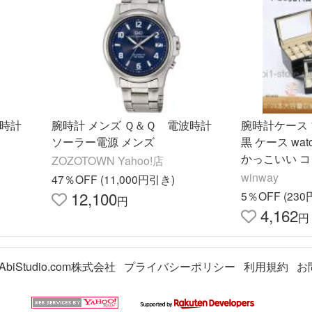
電波時計
腕時計 メンズ Ｑ＆Ｑ 電波時計
腕時計ケース ブラッ
ソーラー電源 メンズ
黒 ケース wa
かっこいい 
ZOZOTOWN Yahoo!店
ディスプレイ
winway
47％OFF (11,000円引き)
納 おしゃれ
12,100
5％OFF (23
円
4,162
円
AbiStudio.com株式会社
プライバシーポリシー
利用規約
お