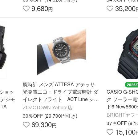
9,680
35,200
円
腕時計 メンズ ATTESA アテッサ
2026/
 Gショッ
光発電エコ・ドライブ電波時計 ダ
CASIO G-S
ナデジモ
イレクトフライト ACT Line シル
ク ソーラー
1A
バー メンズ
ド6 New560
ZOZOTOWN Yahoo!店
U-1 海外モデ
BRIGHTヤフ
30％OFF (29,700円引き)
69,300
37％OFF (9,
円
15,100