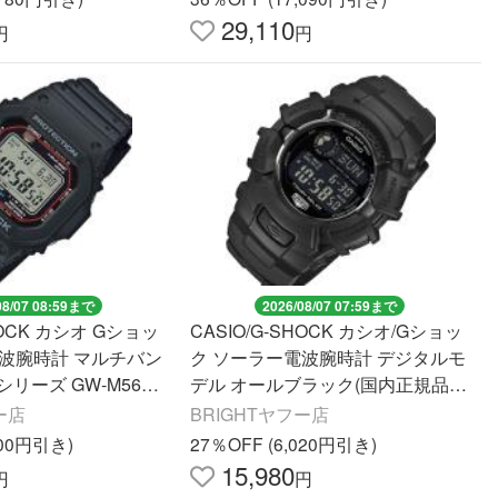
29,110
円
円
08/07 08:59まで
2026/08/07 07:59まで
HOCK カシオ Gショッ
CASIO/G-SHOCK カシオ/Gショッ
電波腕時計 マルチバン
ク ソーラー電波腕時計 デジタルモ
0シリーズ GW-M5610
デル オールブラック(国内正規品)G
ル
W-2310UFB-1JF
ー店
BRIGHTヤフー店
100円引き)
27％OFF (6,020円引き)
15,980
円
円