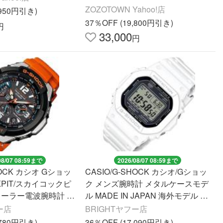
ZOZOTOWN Yahoo!店
,950円引き)
37％OFF (19,800円引き)
円
33,000
円
08/07 08:59まで
2026/08/07 08:59まで
HOCK カシオ Gショッ
CASIO/G-SHOCK カシオ/Gショッ
CKPIT/スカイコックピ
ク メンズ腕時計 メタルケースモデ
ソーラー電波腕時計 G
ル MADE IN JAPAN 海外モデル G
A 海外モデル
W-5000HS-7
ー店
BRIGHTヤフー店
,780円引き)
36％OFF (17,090円引き)