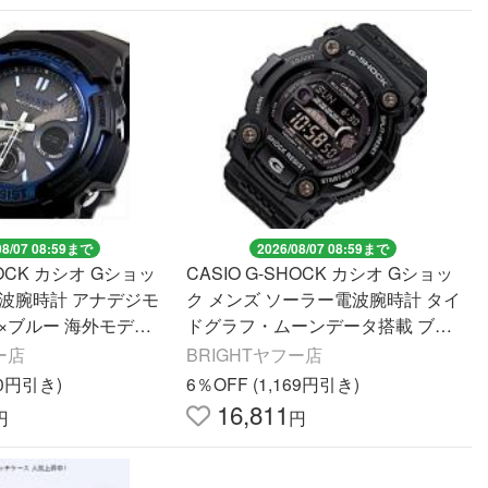
08/07 08:59まで
2026/08/07 08:59まで
HOCK カシオ Gショッ
CASIO G-SHOCK カシオ Gショッ
電波腕時計 アナデジモ
ク メンズ ソーラー電波腕時計 タイ
×ブルー 海外モデル
ドグラフ・ムーンデータ搭載 ブラ
1A
ック GW-7900B-1 海外モデル
ー店
BRIGHTヤフー店
70円引き)
6％OFF (1,169円引き)
16,811
円
円