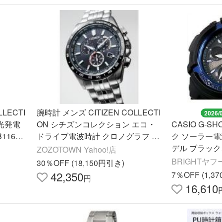
LECTI
腕時計 メンズ CITIZEN COLLECTI
2026/
光発電
ON シチズンコレクション エコ・
CASIO G-S
160-
ドライブ電波時計 クロノグラフ メ
ク ソーラー
55L/CB
ンズ
デル ブラック
ZOZOTOWN Yahoo!店
AWG-M100A-
BRIGHTヤフ
30％OFF (18,150円引き)
42,350
7％OFF (1,3
円
16,610