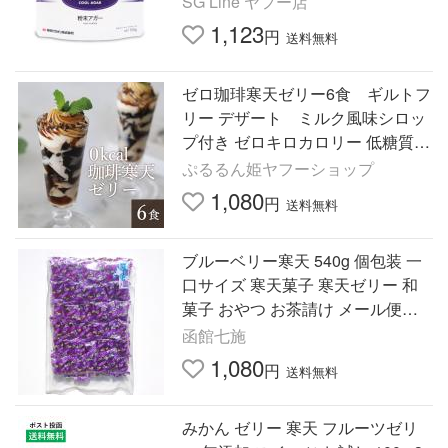
SG Line ヤフー店
品 常温 ゼリー作り
1,123
円
送料無料
ゼロ珈琲寒天ゼリー6食 ギルトフ
リー デザート ミルク風味シロッ
プ付き ゼロキロカロリー 低糖質
ダイエット ぷるるん姫 爆買
ぷるるん姫ヤフーショップ
1,080
円
送料無料
ブルーベリー寒天 540g 個包装 一
口サイズ 寒天菓子 寒天ゼリー 和
菓子 おやつ お茶請け メール便発
送
函館七施
1,080
円
送料無料
みかん ゼリー 寒天 フルーツゼリ