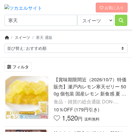
お気に入り
スイーツ
寒天 通販
フィルタ
【賞味期限間近（2026/10/7）特価
販売】瀬戸内レモン寒天ゼリー 50
0g 個包装 国産レモン 新食感 夏 爽
やか ひとくちゼリー ドライブ シ
食品・雑貨の総合通販 DON-
ェア おやつ 菓子
SHOP
10％OFF (179円引き)
1,520
円
送料無料