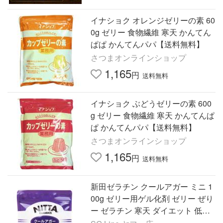
イナショク オレンジゼリーの素 60
0g ゼリー 食物繊維 寒天 かんてん
ぱぱ かんてんパパ【送料無料】
さつまオンラインショップ
1,165
円
送料無料
イナショク ぶどうゼリーの素 600
g ゼリー 食物繊維 寒天 かんてんぱ
ぱ かんてんパパ【送料無料】
さつまオンラインショップ
1,165
円
送料無料
新田ゼラチン クールアガー ミニ 1
00g ゼリー用ゲル化剤 ゼリー ぜり
ー ゼラチン 寒天 ダイエット 低カ
ロリー 介護食 健康食品 機能系食