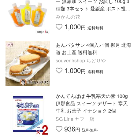
ー 無添加 スイーツ お試し 100g 3
種類 3本セット 愛媛産 ポスト投函
020304204001 ポイント利用 爆買
みかんの花
1,000
円
送料無料
あんバタサン 4個入×1個 柳月 北海
道 お土産 送料無料
souvenirshop ちどりや
1,000
円
送料無料
かんてんぱぱ 牛乳寒天の素 100g
伊那食品 スイーツ デザート 寒天
牛乳 お菓子 イナショク 2個
SG Line ヤフー店
936
円
送料無料