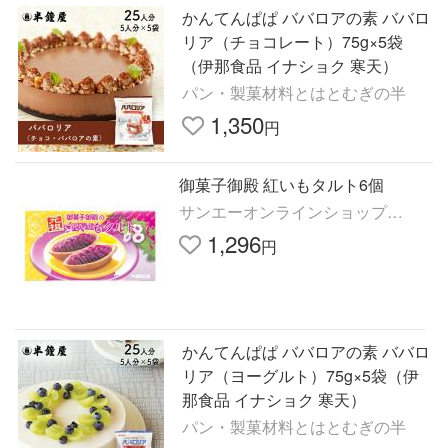
かんてんぱぱ ババロアの素 ババロ
リア（チョコレート）75g×5袋
（伊那食品 イナショク 寒天）
パン・製菓材料とはとむぎの半
1,350
円
御菓子御殿 紅いもタルト6個
サンエーオンラインショップ
Yaho
1,296
円
かんてんぱぱ ババロアの素 ババロ
リア（ヨーグルト）75g×5袋（伊
那食品 イナショク 寒天）
パン・製菓材料とはとむぎの半