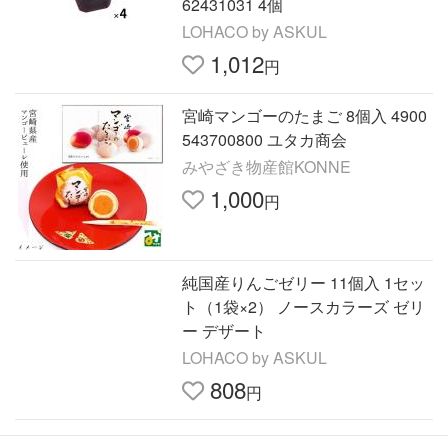
62431031 4個
LOHACO by ASKUL
1,012
円
宮崎マンゴーのたまご 8個入 4900
543700800 ユタカ商会
みやざき物産館KONNE
1,000
円
純国産りんごゼリー 11個入 1セッ
ト（1袋×2） ノースカラーズ ゼリ
ー デザート
LOHACO by ASKUL
808
円