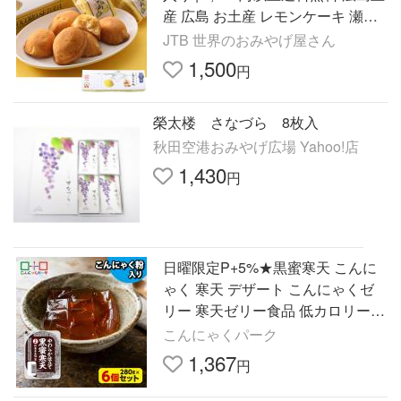
産 広島 お土産 レモンケーキ 瀬戸
内 銘菓 しまなみ海道 帰省土産 お
JTB 世界のおみやげ屋さん
取り寄せ
1,500
円
榮太楼 さなづら 8枚入
秋田空港おみやげ広場 Yahoo!店
1,430
円
日曜限定P+5%★黒蜜寒天 こんに
ゃく 寒天 デザート こんにゃくゼ
リー 寒天ゼリー食品 低カロリー
スイーツ 大容量 置き換え(250g*6
こんにゃくパーク
個入)
1,367
円