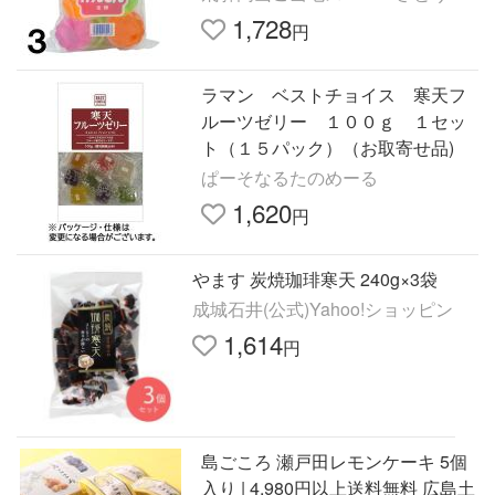
1,728
円
ラマン ベストチョイス 寒天フ
ルーツゼリー １００ｇ １セッ
ト（１５パック）（お取寄せ品)
ぱーそなるたのめーる
1,620
円
やます 炭焼珈琲寒天 240g×3袋
成城石井(公式)Yahoo!ショッピン
1,614
円
島ごころ 瀬戸田レモンケーキ 5個
入り | 4,980円以上送料無料 広島土