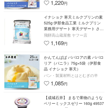
1,220
円
イナショク 寒天ミルクプリンの素
525g 伊那食品工業 ミルクプリン
業務用デザート 寒天デザート さっ
ぱりデザート 簡単デザート 大容量
飛騨高山蔵屋敷 ヤフー店
デザート材料
1,169
円
かんてんぱぱ ババロアの素 ババロ
リア（バニラ）75g×5袋（伊那食
品 イナショク 寒天）
パン・製菓材料とはとむぎの半
1,085
円
【成城石井】 まるで果物のような
ベリーミックスゼリー 160g 49537