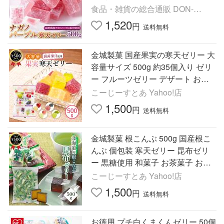
県産 ナガノパープル 果汁 新食感
食品・雑貨の総合通販 DON-
スイーツ 甘酸っぱい 夏
SHOP
1,520
円
送料無料
金城製菓 国産果実の寒天ゼリー 大
容量サイズ 500g 約35個入り ゼリ
ー フルーツゼリー デザート お菓
子 おやつ 大容量 個包装 詰め合わ
こーじーすとあ Yahoo!店
せ
1,500
円
送料無料
金城製菓 根こんぶ 500g 国産根こ
んぶ 個包装 寒天ゼリー 昆布ゼリ
ー 黒糖使用 和菓子 お茶菓子 おや
つ デザート 大容量 まとめ買い
こーじーすとあ Yahoo!店
1,500
円
送料無料
お徳用 プチ白くまくんゼリー 50個