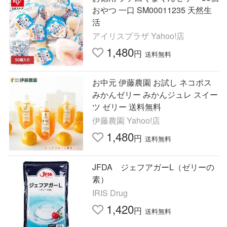
おやつ 一口 SM00011235 天然生
活
アイリスプラザ Yahoo!店
1,480
円
送料無料
お中元 伊藤農園 お試し ネコポス
みかんゼリー みかんジュレ スイー
ツ ゼリー 送料無料
伊藤農園 Yahoo!店
1,480
円
送料無料
JFDA ジェフアガーL（ゼリーの
素）
IRIS Drug
1,420
円
送料無料