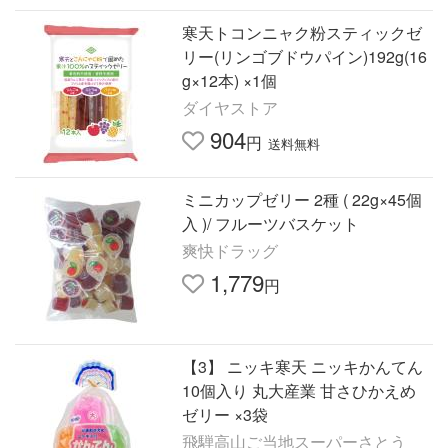
寒天トコンニャク粉スティックゼ
リー(リンゴブドウパイン)192g(16
g×12本) ×1個
ダイヤストア
904
円
送料無料
ミニカップゼリー 2種 ( 22g×45個
入 )/ フルーツバスケット
爽快ドラッグ
1,779
円
【3】 ニッキ寒天 ニッキかんてん
10個入り 丸大産業 甘さひかえめ
ゼリー ×3袋
飛騨高山ご当地スーパーさとう