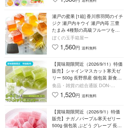
送料無料
瀬戸の蜜果 [1箱] 香川県羽間のイチ
ジク 瀬戸内キウイ 瀬戸内苺 三豊
たまみ 4種類の高級フルーツを贅
沢に閉じ込めた 寒天ゼリーグミ 送
ぼくの玉手箱屋ー
料無料 ポイント利用
1,560
円
送料無料
【賞味期限間近（2026/9/11）特価
販売】シャインマスカット寒天ゼ
リー 500g 長野県産 個包装 新食感
夏 爽やか ひとくちゼリー おやつ
食品・雑貨の総合通販 DON-
菓子 フルーツ ゼリー
SHOP
1,520
円
送料無料
【賞味期限間近（2026/9/1）特価
販売】ナガノパープル寒天ゼリー
500g 個包装 ぶどう グレープ 長野