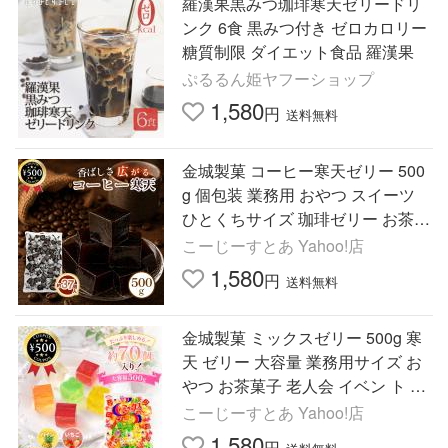
羅漢果黒みつ珈琲寒天ゼリードリ
ンク 6食 黒みつ付き ゼロカロリー
糖質制限 ダイエット食品 羅漢果
ぷるるん姫ヤフーショップ
1,580
円
送料無料
金城製菓 コーヒー寒天ゼリー 500
g 個包装 業務用 おやつ スイーツ
ひとくちサイズ 珈琲ゼリー お茶菓
子 常温保存 お徳用 デザート まと
こーじーすとあ Yahoo!店
め買い
1,580
円
送料無料
金城製菓 ミックスゼリー 500g 寒
天 ゼリー 大容量 業務用サイズ お
やつ お茶菓子 老人会 イベン ト ロ
ングセラー フルーティー フレーバ
こーじーすとあ Yahoo!店
ー
1,580
円