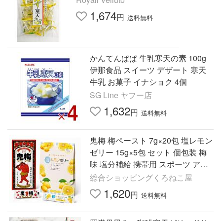
1,674
円
送料無料
かんてんぱぱ 牛乳寒天の素 100g
伊那食品 スイーツ デザート 寒天
牛乳 お菓子 イナショク 4個
SG Line ヤフー店
1,632
円
送料無料
鬼梅 梅ペースト 7g×20包 塩レモン
ゼリー 15g×5包 セット 個包装 梅
味 塩分補給 携帯用 スポーツ アウ
トドア 屋外作業 夏 ギフト
総合ショッピングくろねこ屋
1,620
円
送料無料