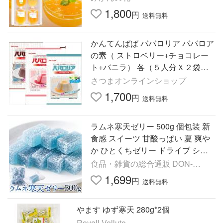
1,800
円
送料無料
かんてんぱぱ ババロリア ババロア
の素（ ストロベリー+チョコレー
ト+バニラ） 各（５人分Ｘ２袋
入）１袋セット【送料無料】
さつまオンラインショップ
1,700
円
送料無料
ラムネ寒天ゼリー 500g 個包装 新
食感 スイーツ 甘酸っぱい 夏 爽や
か ひとくちゼリー ドライブ シェ
ア おやつ 菓子 お徳用 大容量 レビ
食品・雑貨の総合通販 DON-
ュー特典付き
SHOP
1,699
円
送料無料
やます ゆず寒天 280g*2個
Royall Velluto