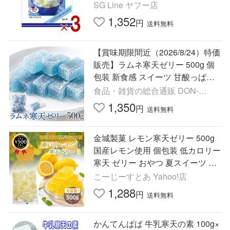
SG Line ヤフー店
1,352
円
送料無料
【賞味期限間近（2026/8/24）特価
販売】ラムネ寒天ゼリー 500g 個
包装 新食感 スイーツ 甘酸っぱい
夏 爽やか ひとくちゼリー ドライ
食品・雑貨の総合通販 DON-
ブ シェア おやつ
SHOP
1,350
円
送料無料
金城製菓 レモン寒天ゼリー 500g
国産レモン使用 個包装 低カロリー
寒天 ゼリー おやつ 夏スイーツ 業
務用 大容量 お徳用 酸味控えめ
こーじーすとあ Yahoo!店
1,288
円
送料無料
かんてんぱぱ 牛乳寒天の素 100g×