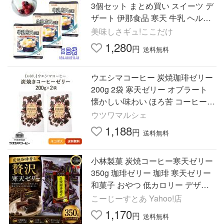
3個セット まとめ買い スイーツ デ
ザート 伊那食品 寒天 牛乳 ヘルシ
ー お菓子 ダイエット イナショク
美味しさギュ!ここだけ
「牛乳寒天の素」 JC
1,280
円
送料無料
ウエシマコーヒー 炭焼珈琲ゼリー
200g 2袋 寒天ゼリー オブラート
懐かしい味わい ほろ苦 コーヒーゼ
リー 父の日 爆買い
ウツワマルシェ
1,188
円
送料無料
小林製菓 炭焼コーヒー寒天ゼリー
350g 珈琲ゼリー 珈琲 寒天ゼリー
和菓子 おやつ 低カロリー デザー
ト 夏スイーツ 大容量 まとめ買い
こーじーすとあ Yahoo!店
1,170
円
送料無料