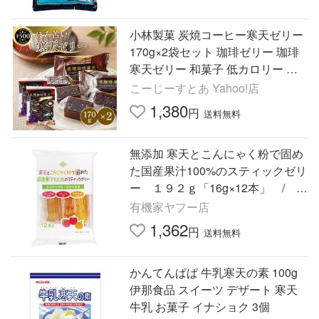
小林製菓 炭焼コーヒー寒天ゼリー
170g×2袋セット 珈琲ゼリー 珈琲
寒天ゼリー 和菓子 低カロリー デ
ザート おやつ 夏スイーツ
こーじーすとあ Yahoo!店
1,380
円
送料無料
無添加 寒天とこんにゃく粉で固め
た国産果汁100%のスティックゼリ
ー １９２ｇ「16g×12本」 / コ
ンパクト便
有機家ヤフー店
1,362
円
送料無料
かんてんぱぱ 牛乳寒天の素 100g
伊那食品 スイーツ デザート 寒天
牛乳 お菓子 イナショク 3個