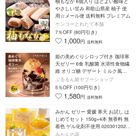
柚もなか 6個入り ほどよい酸味と
やさしい甘み 和歌山県産 柚子 使
用☆メール便 送料無料 プレミアム
ケンコーとれたて本舗
7％OFF (80円引き)
1,000
円
送料無料
姫の美めぐりシロップ付き 珈琲寒
天ゼリー 6食 乳酸菌 水溶性食物繊
維 オリゴ糖 デザート ミルク風味
シロップ ダイエット コーヒーゼリ
ぷるるん姫ヤフーショップ
ー おやつ 爆買
5％OFF (100円引き)
1,580
円
送料無料
みかん ゼリー 愛媛 寒天 お試し は
じめてセット 150g×4本 無香料 無
着色 ゲル化剤不使用 0203012022
01 ポイント利用 爆買
みかんの花