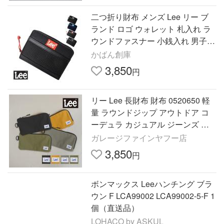
二つ折り財布 メンズ Lee リー ブ
ランド ロゴ ウォレット 札入れ ラ
ウンドファスナー 小銭入れ 男子
小学生 中学生 高校生 カラーBOX
かばん創庫
ロゴ刺繍 0520699
3,850
円
リー Lee 長財布 財布 0520650 軽
量 ラウンドジップ アウトドア コ
ーデュラ カジュアル ジーンズ メ
ンズ ユニセックス ポリエステル
ガレージファインヤフー店
プレゼント
3,850
円
ボンマックス Leeハンチング ブラ
ウン F LCA99002 LCA99002-5-F 1
個（直送品）
LOHACO by ASKUL