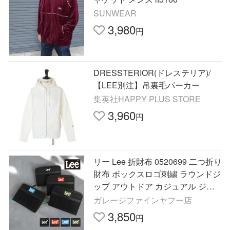
SUNWEAR
3,980
円
DRESSTERIOR(ドレステリア)/
【LEE別注】吊裏毛パーカー
集英社HAPPY PLUS STORE
3,960
円
リー Lee 折財布 0520699 二つ折り
財布 ボックスロゴ刺繍 ラウンドジ
ップ アウトドア カジュアル ジー
ンズ メンズ ユニセックス プレゼ
ガレージファインヤフー店
ント
3,850
円