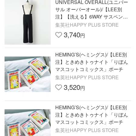
UNIVERSAL OVERALL(ユニバー
サル オーバーオール)/【LEE別
注】【洗える】6WAY サスペンダ
ー付きパンツ
集英社HAPPY PLUS STORE
3,740
円
HEMING’S(ヘミングス)/【LEE別
注】ときめきトゥナイト「りぼん
マスコットコミックス」ポーチ
集英社HAPPY PLUS STORE
3,520
円
HEMING’S(ヘミングス)/【LEE別
注】ときめきトゥナイト「りぼん
マスコットコミックス」ポーチ
集英社HAPPY PLUS STORE