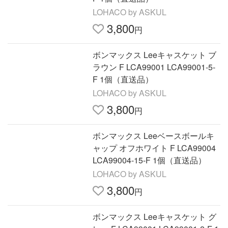
LOHACO by ASKUL
3,800
円
ボンマックス Leeキャスケット ブ
ラウン F LCA99001 LCA99001-5-
F 1個（直送品）
LOHACO by ASKUL
3,800
円
ボンマックス Leeベースボールキ
ャップ オフホワイト F LCA99004
LCA99004-15-F 1個（直送品）
LOHACO by ASKUL
3,800
円
ボンマックス Leeキャスケット グ