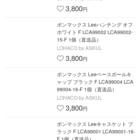
3,800
円
ボンマックス Leeハンチング オフ
ホワイト F LCA99002 LCA99002-
15-F 1個（直送品）
LOHACO by ASKUL
3,800
円
ボンマックス Leeベースボールキ
ャップ ブラック F LCA99004 LCA
99004-16-F 1個（直送品）
LOHACO by ASKUL
3,800
円
ボンマックス Leeキャスケット ブ
ラック F LCA99001 LCA99001-16-
F 1個（直送品）