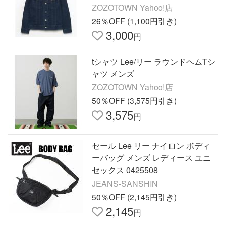
ZOZOTOWN Yahoo!店
26％OFF (1,100円引き)
3,000
円
tシャツ Lee/リー ラウンドヘムTシ
ャツ メンズ
ZOZOTOWN Yahoo!店
50％OFF (3,575円引き)
3,575
円
セール Lee リー ナイロン ボディ
ーバッグ メンズ レディース ユニ
セックス 0425508
JEANS-SANSHIN
50％OFF (2,145円引き)
2,145
円