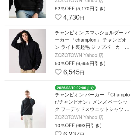
ZOZOTOWN Yahoo!店
6年 夏 夏服
52％OFF (5,170円引き)
4,730
円
チャンピオン スマホショルダー パ
ーカー 「champion」 チャンピオ
ン ライト裏起毛 ジップパーカー
フーディー ワンポイント オーバー
ZOZOTOWN Yahoo!店
サイズ 2026年 夏 夏服
50％OFF (6,655円引き)
6,545
円
2026/08/10 02:00まで
チャンピオン パーカー 「Champio
n/チャンピオン」メンズ ベーシッ
ク フーデッドスウェットシャツ メ
ンズ
ZOZOTOWN Yahoo!店
10％OFF (693円引き)
6,237
円