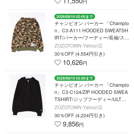
11,550
円
2026/08/10 02:00まで
チャンピオン パーカー 「Champio
n」C3-A111 HOODED SWEATSH
IRT/パーカー/フーディー/長袖/スウ
ェット/カモ柄/チャンピオン メン
ZOZOTOWN Yahoo!店
ズ レディース
30％OFF (4,554円引き)
10,626
円
2026/08/10 02:00まで
チャンピオン パーカー 「Champio
n」C3-C124/ZIP HOODED SWEA
TSHIRT/ジップフーディー/ULTRA
L.W.D/軽量・保湿・速乾/チャンピ
ZOZOTOWN Yahoo!店
オン メンズ レディース
30％OFF (4,224円引き)
9,856
円