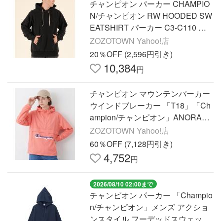
チャンピオン パーカー CHAMPIO
N/チャンピオン RW HOODED SW
EATSHIRT パーカー C3-C110 メ
ンズ レディース
ZOZOTOWN Yahoo!店
20％OFF (2,596円引き)
10,384
円
チャンピオン マウンテンパーカー
ウインドブレーカー 「T18」「Ch
ampion/チャンピオン」ANORAK
PARKER メンズ レディース
ZOZOTOWN Yahoo!店
60％OFF (7,128円引き)
4,752
円
2026/08/10 02:00まで
チャンピオン パーカー 「Champio
n/チャンピオン」メンズ アクショ
ンスタイル フーデッドスウェット