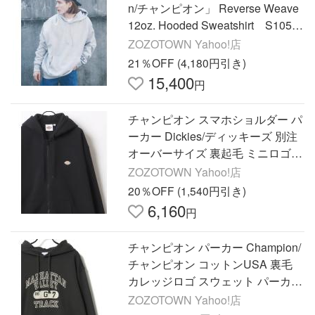
n/チャンピオン」 Reverse Weave
12oz. Hooded Sweatshirt S1051
パーカー 定番中の定番 フー
ZOZOTOWN Yahoo!店
ドのたちがいいです。
21％OFF (4,180円引き)
15,400
円
チャンピオン スマホショルダー パ
ーカー Dickies/ディッキーズ 別注
オーバーサイズ 裏起毛 ミニロゴワ
ッペン ワンポイント刺繍 スウェッ
ZOZOTOWN Yahoo!店
ト ジップアップ…
20％OFF (1,540円引き)
6,160
円
チャンピオン パーカー Champion/
チャンピオン コットンUSA 裏毛
カレッジロゴ スウェット パーカ
ー/レディース メンズ メンズ レデ
ZOZOTOWN Yahoo!店
ィース