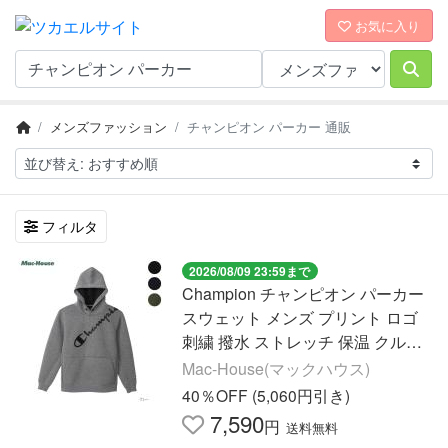
お気に入り
メンズファッション
チャンピオン パーカー 通販
フィルタ
2026/08/09 23:59まで
Champion チャンピオン パーカー
スウェット メンズ プリント ロゴ
刺繍 撥水 ストレッチ 保温 クルー
ネック ポケット トップス
Mac-House(マックハウス)
40％OFF (5,060円引き)
7,590
円
送料無料