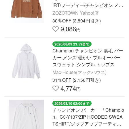
IRT/フーディー/チャンピオン メン
ズ レディース
ZOZOTOWN Yahoo!店
30％OFF (3,894円引き)
9,086
円
2026/08/09 23:59まで
Champion チャンピオン 裏毛 パー
カー メンズ 暖かい プルオーバー
スウェット シンプル トップス
Mac-House(マックハウス)
31％OFF (2,156円引き)
4,774
円
2026/08/10 02:00まで
チャンピオン パーカー 「Champio
n」C3-Y137/ZIP HOODED SWEA
TSHIRT/ジップアップフーディー/