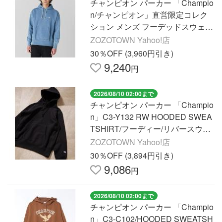
チャンピオン パーカー 「Champio
n/チャンピオン」直営限定コレク
ション メンズ フーデッドスウェッ
トシャツ メンズ
ZOZOTOWN Yahoo!店
30％OFF (3,960円引き)
9,240
円
2026/08/10 02:00まで
チャンピオン パーカー 「Champio
n」C3-Y132 RW HOODED SWEA
TSHIRT/フーディー/リバースウィ
ーブ/チャンピオン メンズ レディ
ZOZOTOWN Yahoo!店
ース
30％OFF (3,894円引き)
9,086
円
2026/08/10 02:00まで
チャンピオン パーカー 「Champio
n」C3-C102/HOODED SWEATSH