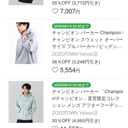
35％OFF (3,773円引き)
7,007
円
2026/08/10 02:00まで
チャンピオン パーカー Champion /
チャンピオン スウェット オーバー
サイズ プル パーカー / ビッグシル
エット / 裏起毛 メンズ レディース
ZOZOTOWN Yahoo!店
36％OFF (3,246円引き)
5,554
円
2026/08/10 02:00まで
チャンピオン パーカー 「Champio
n/チャンピオン」直営限定コレク
ション メンズ アフターフーデッド
スウェットシャツ メンズ
ZOZOTOWN Yahoo!店
30％OFF (4,950円引き)