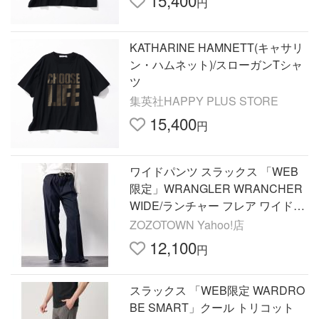
15,400
円
KATHARINE HAMNETT(キャサリ
ン・ハムネット)/スローガンTシャ
ツ
集英社HAPPY PLUS STORE
15,400
円
ワイドパンツ スラックス 「WEB
限定」WRANGLER WRANCHER
WIDE/ランチャー フレア ワイドパ
ンツ メンズ レディース
ZOZOTOWN Yahoo!店
12,100
円
スラックス 「WEB限定 WARDRO
BE SMART」クール トリコット