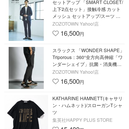
セットアップ 「SMART CLOSET/
上下2点セット」接触冷感 カット
メッシュ セットアップ/スーツ ジ
ャケット＆スラックス メンズ レデ
ZOZOTOWN Yahoo!店
ィース
16,500
円
スラックス 「WONDER SHAPE」
Triporous：360°全方向高伸縮「ワ
ンダーシェイプ」抗菌・消臭機能
スリムテーパードパンツ メンズ
ZOZOTOWN Yahoo!店
16,500
円
KATHARINE HAMNETT(キャサリ
ン・ハムネット)/スローガンTシャ
ツ
集英社HAPPY PLUS STORE