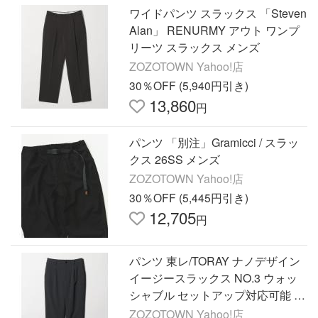
ワイドパンツ スラックス 「Steven
Alan」 RENURMY アウト ワンプ
リーツ スラックス メンズ
ZOZOTOWN Yahoo!店
30％OFF (5,940円引き)
13,860
円
パンツ 「別注」Gramicci / スラッ
クス 26SS メンズ
ZOZOTOWN Yahoo!店
30％OFF (5,445円引き)
12,705
円
パンツ 東レ/TORAY ナノデザイン
イージースラックス NO.3 ウォッ
シャブル セットアップ対応可能 メ
ンズ
ZOZOTOWN Yahoo!店