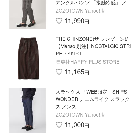
アンクルパンツ 「接触冷感」 メン
ズ
ZOZOTOWN Yahoo!店
11,990
円
THE SHINZONE(ザ シンゾーン)/
【Marisol別注】NOSTALGIC STRI
PED SKIRT
集英社HAPPY PLUS STORE
11,165
円
スラックス 「WEB限定」SHIPS:
WONDER デニムライク スラック
ス メンズ
ZOZOTOWN Yahoo!店
11,000
円