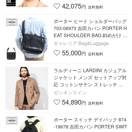
42,075
円
送料無料
ポーター ヒート ショルダーバッグ
703-06973 吉田カバン PORTER H
EAT SHOULDER BAG 斜めがけ 大
きめ A4 カジュアル ナイロン メン
ギャレリア Bag&Luggage
ズ レディース
55,000
円
送料無料
ラルディーニ LARDINI カジュアル
ジャケット メンズ セットアップ対
応 コットンサテン ストレッチ ダ
ブル LD6203QIF64402
ゼンオンライン
54,890
円
送料無料
ポーター スイッチ デイパック 874
-19678 吉田カバン PORTER SWIT