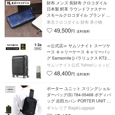
財布 メンズ 長財布 クロコダイル
日本製 鰐革 ラウンドファスナー
スモールクロコダイル ブランド カ
ジュアル おしゃれ ポロサス コル
東京クロコダイル 財布 革小物
テ
49,500
円
送料無料
≪公式店≫ サムソナイト スーツケ
ース キャリーケース キャリーバッ
グ Samsonite [パラリュクス KT2
スピナー 55EXP] 1〜3泊 約40/46L
サムソナイト公式 Yahoo!ショッピ
ハードケース
48,400
円
送料無料
ポーター ユニット スリングショル
ダーバッグ(S) 784-05468 ボディバ
ッグ 吉田カバン PORTER UNIT メ
ンズ レディース バッグ ショルダ
ギャレリア Bag&Luggage
ーバッグ