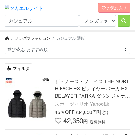
お気に入り
メンズファッション
カジュアル 通販
フィルタ
ザ・ノース・フェイス THE NORT
H FACE EX ビレイヤーパーカ EX
BELAYER PARKA ダウンジャケッ
ト GORE-TEX クライミング 登山
スポーツマリオ Yahoo!店
中綿 カジュアル アウター ND9251
45％OFF (34,650円引き)
5
42,350
円
送料無料