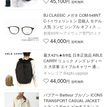
45,100
円
送料無料
BJ CLASSIC メガネ COM-548NT
C-1-1 ウェリントン 芸能人 モデル
人気 コンビ シンプル オフィス カ
ジュアル 鯖江 日本製 BJクラシッ
創業60年〜アイウェア専門のミナ
ク 正規品
44,000
円
送料無料
最大42%★8/9迄 日本正規品 ABLE
CARRY リュック メンズ レディー
ス 大容量 エイブルキャリー 通学
通勤 バックパック 大きめ B4 26L
ギャレリア Bag&Luggage
17inch MAX EDC
44,000
円
送料無料
バブアー Barbour ブルゾン ICONS
TRANSPORT CASUAL JACKET
トランスポート ピーチスキン コッ