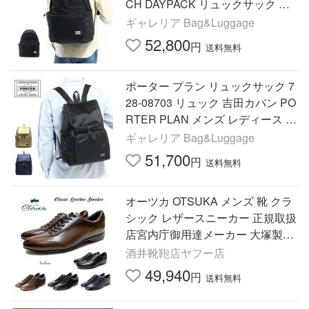
CH DAYPACK リュックサック メ
ンズ レディース ブラック カジュ
ギャレリア Bag&Luggage
アル A4 通学 シンプル 黒
52,800
円
送料無料
ポーター プラン リュックサック 7
28-08703 リュック 吉田カバン PO
RTER PLAN メンズ レディース お
しゃれ シンプル 黒 バッグ カジュ
ギャレリア Bag&Luggage
アル
51,700
円
送料無料
オーツカ OTSUKA メンズ 靴 クラ
シック レザースニーカー 正規取扱
店宮内庁御用達メーカー 大塚製靴
品番 OT-6021 幅 3E ビジネス カジ
酒井靴鞄店ヤフー店
ュアル
49,940
円
送料無料