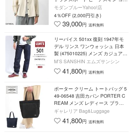
トン ショートレングスブルゾン カ
モダンブルーYahoo!店
ジュアルジャケット メンズ
4％OFF (2,000円引き)
39,000
円
送料無料
リーバイス 501xx 復刻 1947年モ
デル リンス ワンウォッシュ 日本
製 (475010225) メンズ カジュアル
ブランド LEVI'S
M’S SANSHIN エムズサンシン
41,800
円
送料無料
ポーター クリーム トートバッグ 5
49-06548 吉田カバン PORTER C
REAM メンズ レディース ブラン
ド 小さめ 軽い 軽量 ナイロン カジ
ギャレリア Bag&Luggage
ュアル シンプル
41,800
円
送料無料