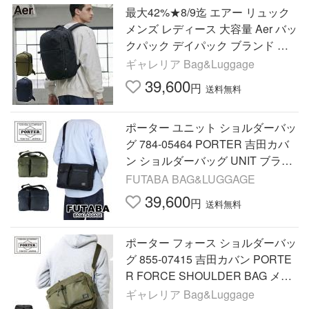
最大42%★8/9迄 エアー リュック
メンズ レディース 大容量 Aer バッ
クパック デイパック ブランド カ
ジュアル City Collection City Pack
ギャレリア Bag&Luggage
Pro 2 20L
39,600
円
送料無料
ポーター ユニット ショルダーバッ
グ 784-05464 PORTER 吉田カバ
ン ショルダーバッグ UNIT ブラン
ド カジュアル
FUTABA BAG&LUGGAGE
39,600
円
送料無料
ポーター フォース ショルダーバッ
グ 855-07415 吉田カバン PORTE
R FORCE SHOULDER BAG メン
ズ レディース 大きめ A4 ブランド
ギャレリア Bag&Luggage