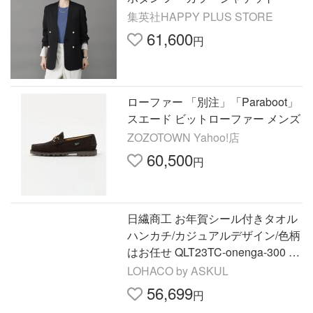
集英社HAPPY PLUS STORE
61,600
円
ローファー 「別注」「Paraboot」
スエード ビットローファー メンズ
ZOZOTOWN Yahoo!店
60,500
円
日繊商工 お年賀シール付きタオル
ハンカチ/カジュアルデザイン/色柄
はお任せ QLT23TC-onenga-300 1
箱(300個入)（直送品）
LOHACO by ASKUL
56,699
円