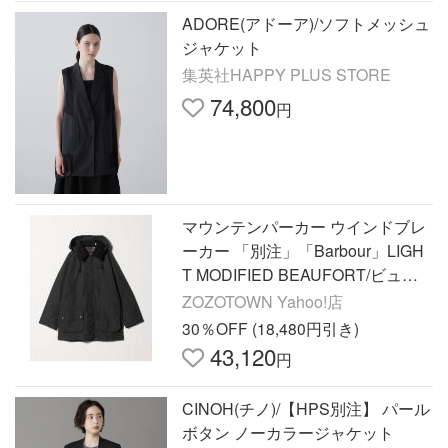
ADORE(アドーア)/ソフトメッシュ
ジャケット
集英社HAPPY PLUS STORE
74,800
円
マウンテンパーカー ウインドブレ
ーカー 「別注」「Barbour」LIGH
T MODIFIED BEAUFORT/ビュー
フォート/ハンティングジャケット
ZOZOTOWN Yahoo!店
メンズ
30％OFF (18,480円引き)
43,120
円
CINOH(チノ)/【HPS別注】 パール
ボタン ノーカラージャケット