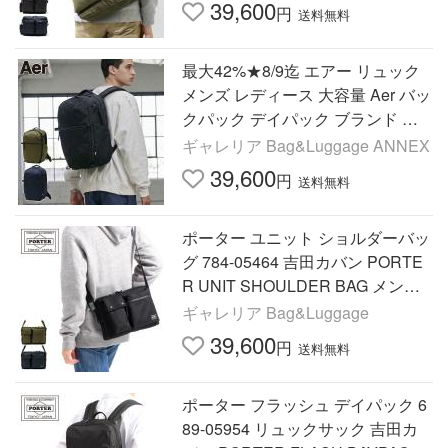
39,600
円
送料無料
最大42%★8/9迄 エアー リュック
メンズ レディース 大容量 Aer バッ
クパック デイパック ブランド カ
ジュアル City Collection City Pack
ギャレリア Bag&Luggage ANNEX
Pro 2 20L
39,600
円
送料無料
ポーター ユニット ショルダーバッ
グ 784-05464 吉田カバン PORTE
R UNIT SHOULDER BAG メンズ
レディース 小さい ブランド 軽い 5
ギャレリア Bag&Luggage
0代 60代 斜めがけ 軽量
39,600
円
送料無料
ポーター フラッシュ デイパック 6
89-05954 リュックサック 吉田カ