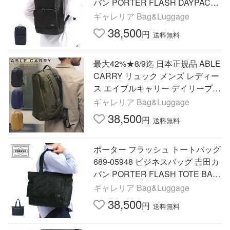
バン PORTER FLASH DAYPACK
メンズ レディース シンプル 黒 カ
ギャレリア Bag&Luggage
ジュアル
38,500
円
送料無料
最大42%★8/9迄 日本正規品 ABLE
CARRY リュック メンズ レディー
ス エイブルキャリー デイリープラ
ス X-Pac 大人 PC 通勤 21L A4 B4
ギャレリア Bag&Luggage
防水 Daily Plus
38,500
円
送料無料
ポーター フラッシュ トートバッグ
689-05948 ビジネスバッグ 吉田カ
バン PORTER FLASH TOTE BAG
メンズ レディース A4 ブランド 通
ギャレリア Bag&Luggage
勤 撥水
38,500
円
送料無料