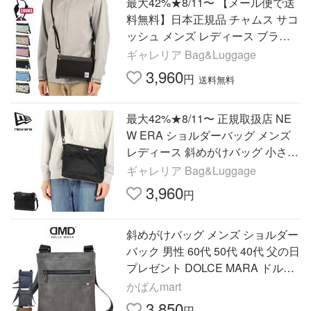
最大42%★8/11〜 【メール便で送
料無料】日本正規品 チャムス サコ
ッシュ メンズ レディース ブラン
ド CHUMS 軽量 斜めがけバッグ S
ギャレリア Bag&Luggage
WEAT NYLON CH60-3610
3,960
円
送料無料
最大42%★8/11〜 正規取扱店 NE
W ERA ショルダーバッグ メンズ
レディース 斜めがけバッグ 小さめ
ニューエラ サコッシュ ブランド
ギャレリア Bag&Luggage
斜めがけ Sacoche 2.5L
3,960
円
斜めがけバッグ メンズ ショルダー
バック 男性 60代 50代 40代 父の日
プレゼント DOLCE MARA ドルチ
ェマラ ショルダーバッグ タテ型
かばんmart
マチなし dm-001
3,850
円