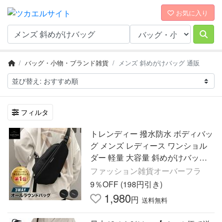
お気に入り
バッグ・小物・ブランド雑貨
メンズ 斜めがけバッグ 通販
フィルタ
トレンディー 撥水防水 ボディバッ
グ メンズ レディース ワンショル
ダー 軽量 大容量 斜めがけバッグ
通勤 通学 自転車 スポーツ用
ファッション雑貨オーバーフラ
9％OFF (198円引き)
1,980
円
送料無料