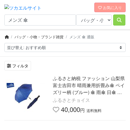
お気に入り
バッグ・小物・ブランド雑貨
メンズ 傘 通販
フィルタ
ふるさと納税 ファッション 山梨県
富士吉田市 晴雨兼用折畳み傘 ペイ
ズリー柄 (ブルー) 傘 雨傘 日傘 折
りたたみ傘 晴雨傘 メンズ 兼用傘
ふるさとチョイス
日本製傘 UVカット…
40,000
円
送料無料