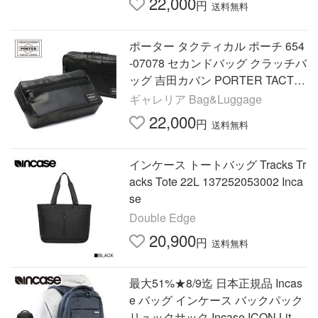
22,000
円
送料無料
ポーター タクティカル ポーチ 654
-07078 セカンドバッグ クラッチバ
ッグ 吉田カバン PORTER TACTIC
AL POUCH 小物入れ メンズ 日本
ギャレリア Bag&Luggage
製
22,000
円
送料無料
インケース トートバッグ Tracks Tr
acks Tote 22L 137252053002 Inca
se
Double Edge
20,900
円
送料無料
最大51%★8/9迄 日本正規品 Incas
e バッグ インケース バックパック
リュックサック Incase ICON Lite