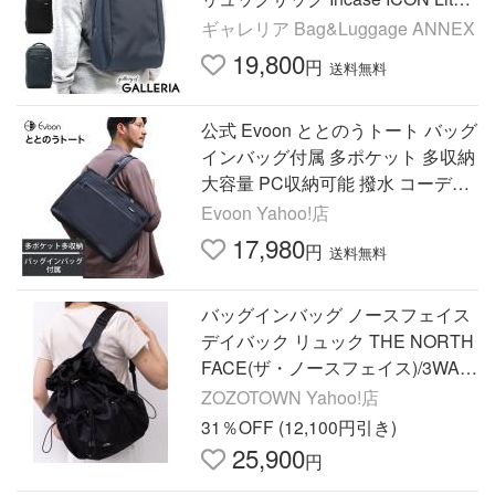
Pack メンズ
ギャレリア Bag&Luggage ANNEX
19,800
円
送料無料
公式 Evoon ととのうトート バッグ
インバッグ付属 多ポケット 多収納
大容量 PC収納可能 撥水 コーデュ
ラ生地 キャリーオン 底鋲 自立 通
Evoon Yahoo!店
勤 通学 メンズ 男性
17,980
円
送料無料
バッグインバッグ ノースフェイス
デイバック リュック THE NORTH
FACE(ザ・ノースフェイス)/3WAY
巾着型 ショルダー ボディバッグ
ZOZOTOWN Yahoo!店
リュック バックパック…
31％OFF (12,100円引き)
25,900
円