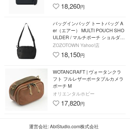
ンズ
18,260
円
バッグインバッグ トートバッグ A
er（エアー） MULTI POUCH SHO
ULDER / マルチポーチ ショルダー
バッグ メンズ レディース
ZOZOTOWN Yahoo!店
18,150
円
WOTANCRAFT | ヴォータンクラ
フト フルレザーポータブルカメラ
ポーチ M
オリエンタルホビー
17,820
円
運営会社:
AbiStudio.com株式会社