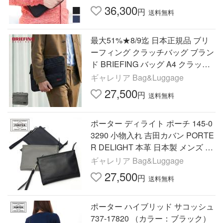
36,300
円
送料無料
最大51%★8/9迄 日本正規品 ブリ
ーフィング クラッチバッグ ブラン
ド BRIEFING バッグ A4 クラッチ
アメリカ 大人 MADE IN USA CLU
ギャレリア Bag&Luggage
CH BRF488219
27,500
円
送料無料
ポーター ディライト ポーチ 145-0
3290 小物入れ 吉田カバン PORTE
R DELIGHT 本革 日本製 メンズ レ
ディース
ギャレリア Bag&Luggage
27,500
円
送料無料
ポーター ハイブリッド サコッシュ
737-17820 （カラー：ブラック）