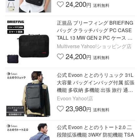
い
24,200
円
送料無料
正規品 ブリーフィング BRIEFING
バッグ クラッチバッグ PC CASE
TALL 13 MW GEN 2 PC ケース ト
ール13 メンズ レディース バッグ
Multiverse Yahoo!ショッピング店
インバッグ A4 旅行 BRA233A34
24,200
円
送料無料
公式 Evoon ととのうリュック 31L
大容量 バッグインバッグ付属 拡張
機能 多収納 多機能 出張 旅行 通勤
撥水 pc パソコン YKK コーデュラ
Evoon Yahoo!店
ビジネスリュック
23,980
円
送料無料
公式 Evoon ととのうトート2.0 二
段階拡張機能 3WAY 防犯機能 TSA