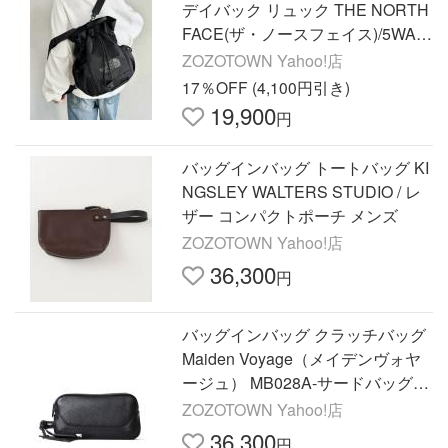
デイバック リュック THE NORTH
FACE(ザ・ノースフェイス)/5WAY
巾着型バッグ ショルダー リュッ
ZOZOTOWN Yahoo!店
ク/W LIGHT BONNEY PACK
17％OFF (4,100円引き)
19,900
円
バッグインバッグ トートバッグ KI
NGSLEY WALTERS STUDIO / レ
ザー コンパクトポーチ メンズ
ZOZOTOWN Yahoo!店
36,300
円
バッグインバッグ クラッチバッグ
Maiden Voyage（メイデンヴォヤ
ージュ） MB028A-サードバッグ
メンズ レディース
ZOZOTOWN Yahoo!店
36,300
円