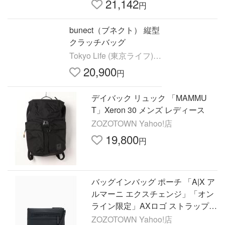
21,142
円
bunect（ブネクト） 縦型
クラッチバッグ
Tokyo Life (東京ライフ) |
大人の男
20,900
円
デイバック リュック 「MAMMU
T」Xeron 30 メンズ レディース
ZOZOTOWN Yahoo!店
19,800
円
バッグインバッグ ポーチ 「A|X ア
ルマーニ エクスチェンジ」「オン
ライン限定」AXロゴ ストラップ付
き リストレットケース/ポーチ メ
ZOZOTOWN Yahoo!店