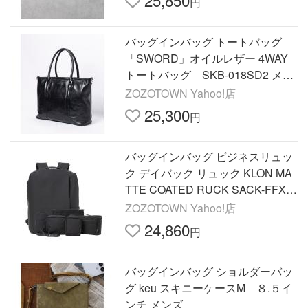
25,850
円
バッグインバッグ トートバッグ
「SWORD」オイルレザー 4WAY
トートバッグ SKB-018SD2 メン
ズ
ZOZOTOWN Yahoo!店
25,300
円
バッグインバッグ ビジネスリュッ
ク デイバック リュック KLON MA
TTE COATED RUCK SACK-FFX0
2 メンズ レディース
ZOZOTOWN Yahoo!店
24,860
円
バッグインバッグ ショルダーバッ
グ keu スキニーケースM ８.５イ
ンチ メンズ