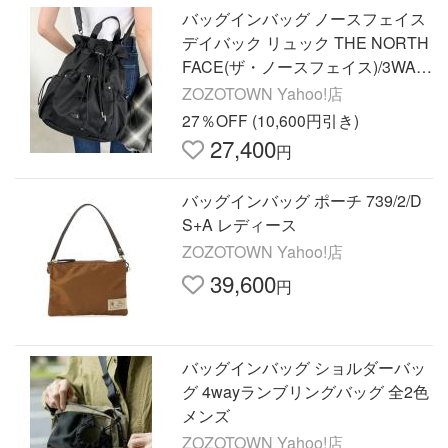
バッグインバッグ ノースフェイス
デイバック リュック THE NORTH
FACE(ザ・ノースフェイス)/3WAY
巾着型 ショルダー ボディバッグ
ZOZOTOWN Yahoo!店
リュック バックパック…
27％OFF (10,600円引き)
27,400
円
バッグインバッグ ポーチ 739/2/D
S+A レディース
ZOZOTOWN Yahoo!店
39,600
円
バッグインバッグ ショルダーバッ
グ 4wayランブリングバッグ 全2色
メンズ
ZOZOTOWN Yahoo!店