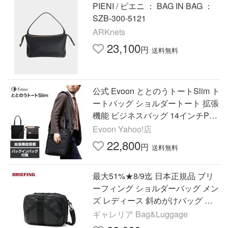
PIENI / ピエニ ： BAG IN BAG ：
SZB-300-5121
ARKnets
23,100
円
送料無料
公式 Evoon ととのうトートSlim ト
ートバッグ ショルダートート 拡張
機能 ビジネスバッグ 14インチPC
収納可能 バッグインバッグ付属 T
Evoon Yahoo!店
SAロック A4収納可 撥水
22,800
円
送料無料
最大51%★8/9迄 日本正規品 ブリ
ーフィング ショルダーバッグ メン
ズ レディース 斜めがけバッグ 大
人 軽量 BRIEFING A5 3.1L LESIT
ギャレリア Bag&Luggage
VIPER BRA261L68