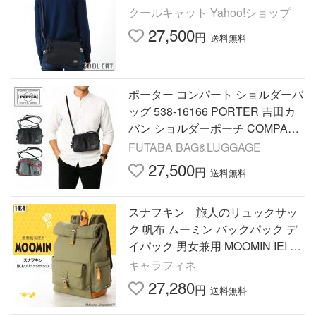
クールキャット Yahoo!ショップ
27,500
円
送料無料
ポーター コンパート ショルダーバ
ッグ 538-16166 PORTER 吉田カ
バン ショルダーポーチ COMPART
コンパクト
FUTABA BAG&LUGGAGE
27,500
円
送料無料
スナフキン 旅人のリュックサッ
ク 帆布 ムーミン バックパック デ
イパック 男女兼用 MOOMIN IEI イ
ンペリアル エンタープライズ
キャラフィネ
27,280
円
送料無料