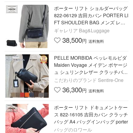
ポーター リフト ショルダーバッグ
822-06129 吉田カバン PORTER LI
FT SHOULDER BAG メンズ レデ
ィース ブランド 小さめ 日本製
ギャレリア Bag&Luggage
38,500
円
送料無料
PELLE MORBIDA ペッレモルビダ
Maiden Voyage メイデン ボヤージ
ュ シュリンクレザー クラッチバッ
グ セカンドバッグ バッグインバッ
こだわりのブランド Sentire-One
グ PMO-MB028 (MB028A)
36,300
円
送料無料
ポーター リフト ドキュメントケー
ス 822-16105 吉田カバン クラッチ
バッグ A4 バッグインバッグ porter
バッグのロワール