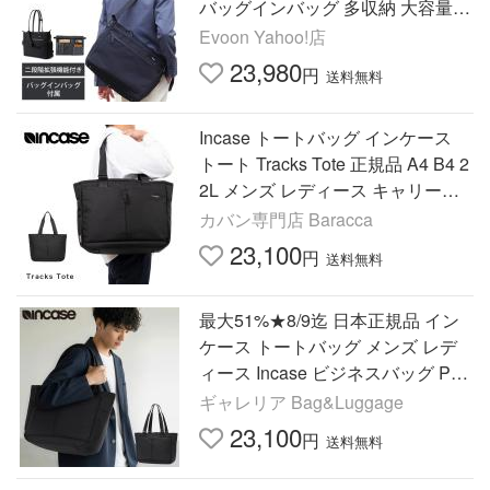
バッグインバッグ 多収納 大容量 P
C収納 防傷 防汚 撥水 ショルダー
Evoon Yahoo!店
肩掛け 底鋲 自立 メンズ
23,980
円
送料無料
Incase トートバッグ インケース
トート Tracks Tote 正規品 A4 B4 2
2L メンズ レディース キャリーオ
ン ビジネス ビジネスバッグ 大き
カバン専門店 Baracca
め 大容量 137252053002
23,100
円
送料無料
最大51%★8/9迄 日本正規品 イン
ケース トートバッグ メンズ レデ
ィース Incase ビジネスバッグ PC
収納 大きめ A4 22L 14inch Tracks
ギャレリア Bag&Luggage
Tote 137252053002
23,100
円
送料無料