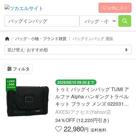
お気に入り
バッグ・小物・ブランド雑貨
バッグインバッグ 通販
フィルタ
2026/08/10 09:00まで
トゥミ バッグインバッグ TUMI ア
ルファ Alpha ハンギングトラベル
キット ブラック メンズ 02203191
D3 117254 1041
AXES(アクセス)Yahoo!店
34％OFF (12,220円引き)
22,980
円
送料無料