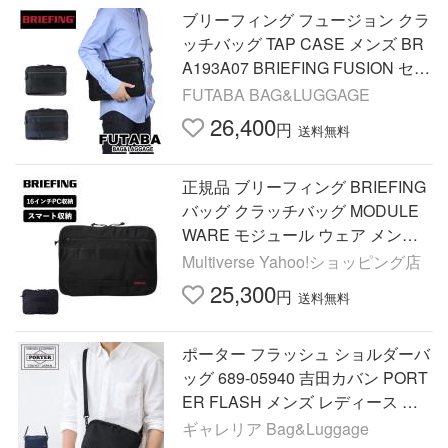
ブリーフィング フュージョン クラ
ッチバッグ TAP CASE メンズ BR
A193A07 BRIEFING FUSION セカ
ンドバッグ B5サイズ ブランド バ
FUTABA BAG&LUGGAGE
ッグインバッグ
26,400
円
送料無料
正規品 ブリーフィング BRIEFING
バッグ クラッチバッグ MODULE
WARE モジュール ウェア メンズ
レディース ノート PCケース 16イ
Multiverse Yahoo!ショッピング店
ンチ バッグインバッグ A4 旅行
25,300
円
送料無料
ポーター フラッシュ ショルダーバ
ッグ 689-05940 吉田カバン PORT
ER FLASH メンズ レディース シ
ョルダー バッグ ブランド 50代 軽
ギャレリア Bag&Luggage