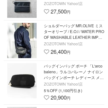
レザーダブルジップポーチLL 牛革
ZOZOTOWN Yahoo!店
/ 3034
27,500
円
ショルダーバッグ MR.OLIVE ミス
ターオリーブ / E.O.I / WATER PRO
OF WASHABLE LEATHER IMPER
MA-LEATHER NEAT SHOULDER
ZOZOTOWN Yahoo!店
BAG ウォータープルーフウォッシ
26,400
円
ャ…
バッグインバッグ ポーチ 「L'arco
baleno」ラルコバレーノ ナイロン
バッグインポーチ レディース メン
ズ
ZOZOTOWN Yahoo!店
5％OFF (1,100円引き)
20,900
円