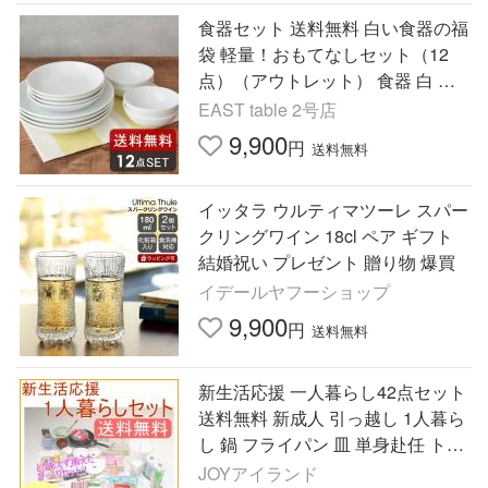
食器セット 送料無料 白い食器の福
袋 軽量！おもてなしセット（12
点）（アウトレット） 食器 白 白
い食器セット 爆買
EAST table 2号店
9,900
円
送料無料
イッタラ ウルティマツーレ スパー
クリングワイン 18cl ペア ギフト
結婚祝い プレゼント 贈り物 爆買
イデールヤフーショップ
9,900
円
送料無料
新生活応援 一人暮らし42点セット
送料無料 新成人 引っ越し 1人暮ら
し 鍋 フライパン 皿 単身赴任 トイ
レ 引っ越し
JOYアイランド