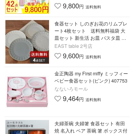
9,800
円
送料無料
食器セット しのぎお花のリムプレ
ート4枚セット 送料無料福袋 大
皿セット 新生活 お皿 パスタ皿 和
皿 お皿 テーブルウェアイースト
EAST table 2号店
爆買
9,600
円
送料無料
金正陶器 my First miffy ミッフィー
ベビー食器セット(ピンク) 407753
なないろモール
9,464
円
送料無料
夫婦茶碗 夫婦箸 食器セット 有田
焼 名入れ ペア 茶碗 箸 ボックス付