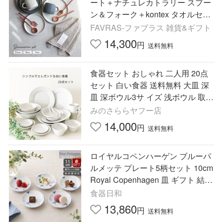
ート＋ナチュレカトラリー スプー
ン＆フォーク＋kontex タオルセッ
ト(結婚祝い 食器セット ペア プレ
FAVRAS-ファブラス 雑貨&ギフト
ゼント 贈り物 新築祝い)
14,300
円
送料無料
食器セット おしゃれ 二人用 20点
セット 白い食器 送料無料 大皿 深
皿 深ボウル3サ イズ 浅ボウル 取皿
小皿 マグカップ レンゲ 10種類各2
みのさららヤフー店
14,000
円
送料無料
ロイヤルコペンハーゲン ブルーパ
ルメッテ プレート5柄セット 10cm
Royal Copenhagen 皿 ギフト 結婚
祝い プレゼント 贈り物 食器セッ
食器日和
ト ギフトセット 爆買
13,860
円
送料無料