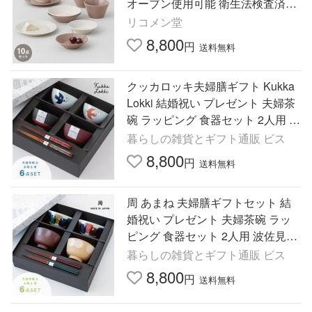
オーブン使用可能 衛生法検査済み
食器 お皿 皿 プレート 小皿 ボウル
リコメン堂
大皿 おしゃれ 代引不可
8,800
円
送料無料
クッカロッキ夫婦膳ギフト Kukka
Lokki 結婚祝い プレゼント 夫婦茶
碗 ラッピング 食器セット 2人用 汁
椀 夫婦箸 食洗機 ビスク
暮らしの雑貨とギフト通販 ビス
8,800
円
送料無料
周 あまね 夫婦膳ギフトセット 結
婚祝い プレゼント 夫婦茶碗 ラッ
ピング 食器セット 2人用 波佐見焼
汁椀 夫婦箸 食洗機 レンジ ビスク
暮らしの雑貨とギフト通販 ビス
8,800
円
送料無料