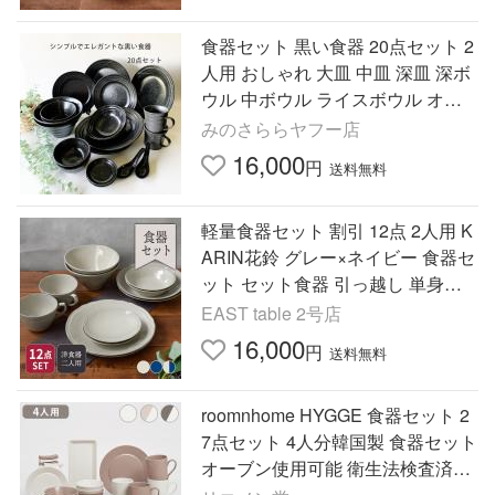
食器セット 黒い食器 20点セット 2
人用 おしゃれ 大皿 中皿 深皿 深ボ
ウル 中ボウル ライスボウル オー
トミールボウル 小皿 マグカップ
みのさららヤフー店
レンゲ 10種類各2
16,000
円
送料無料
軽量食器セット 割引 12点 2人用 K
ARIN花鈴 グレー×ネイビー 食器セ
ット セット食器 引っ越し 単身赴
任 新生活 ペア食器 二人用 大皿 デ
EAST table 2号店
ィナープレート 爆買
16,000
円
送料無料
roomnhome HYGGE 食器セット 2
7点セット 4人分韓国製 食器セット
オーブン使用可能 衛生法検査済み
食器 お皿 皿 プレート 小皿 ボウル