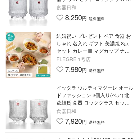
フト 結婚祝い 食器セット セール
食器日和
爆買
8,250
円
送料無料
結婚祝い プレゼント ペア 食器 お
しゃれ 名入れ ギフト 美濃焼 8点
セット カレー皿 マグカップ ナチ
ュラル スタイル
FLEGRE 1号店
7,980
円
送料無料
イッタラ ウルティマツーレ オール
ドファッション 2個入り(ペア) 北
欧雑貨 食器 ロックグラス セット
ロックグラス ギフト 結婚祝い 食
食器日和
器セット 爆買
7,920
円
送料無料