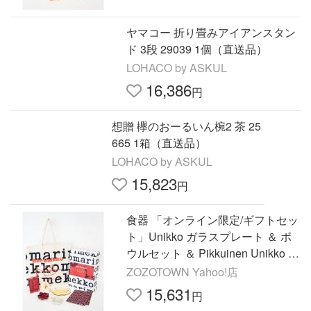
ヤマコー 折り畳みアイアンスタン
ド 3段 29039 1個（直送品）
LOHACO by ASKUL
16,386
円
想贈 欅のおーるいん椀2 茶 25
665 1箱（直送品）
LOHACO by ASKUL
15,823
円
食器 「オンライン限定/ギフトセッ
ト」Unikko ガラスプレート ＆ ボ
ウルセット ＆ Pikkuinen Unikko キ
ッチンタオル セット
ZOZOTOWN Yahoo!店
15,631
円