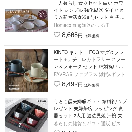
一人暮らし 食器セット 白い ホワ
イト シンプル 強化磁器 ダイアセ
ラム新生活食器8点セット 白 男性
女性 丈夫 一人暮らし 食器セット
Homecoming陶器のふる里
国産 stockヤ
8,668
円
送料無料
KINTO キントー FOG マグ＆プレ
ート＋ナチュレカトラリー スプー
ン＆フォーク セット(結婚祝い 食
器セット ペア プレゼント 新築祝
FAVRAS-ファブラス 雑貨&ギフト
い ギフト 北欧 結婚式)
8,492
円
送料無料
うろこ霞夫婦膳ギフト 結婚祝い プ
レゼント 夫婦茶碗 ラッピング 食
器セット 2人用 波佐見焼 汁椀 夫婦
箸 食洗機 レンジ ビスク
暮らしの雑貨とギフト通販 ビス