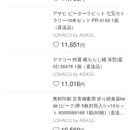
アサヒ ピーターラビット 七宝カト
ラリー10本セット PR-0155 1箱
（直送品）
LOHACO by ASKUL
11,651
円
ヤマコー 特選 椹ちらし桶 深型(蓋
付) 30476 1個（直送品）
LOHACO by ASKUL
11,016
円
奥村印刷 災害備蓄用 折り紙食器be
ak (ビーク)丼 5枚封筒入り×10セッ
ト 6300069166 1箱(50枚)（直送
品）
LOHACO by ASKUL
10,560