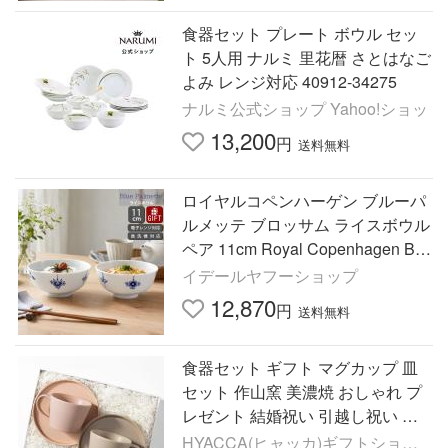
食器セット プレート ボウル セッ
ト 5人用 ナルミ 里花暦 さとはなご
よみ レンジ対応 40912-34275
ナルミ公式ショップ Yahoo!ショッ
13,200
円
送料無料
ロイヤルコペンハーゲン ブルーパ
ルメッテ ブロッサム ライスボウル
ペア 11cm Royal Copenhagen Blu
e Palmette ギフト 結婚祝い プレゼ
イデールヤフーショップ
ント 贈り物 爆買
12,870
円
送料無料
食器セット ギフト マグカップ 皿
セット 作山窯 美濃焼 おしゃれ プ
レゼント 結婚祝い 引越し祝い 誕
生日 新生活 マグ＆プレート
HYACCA(ヒャッカ)ギフトショッ