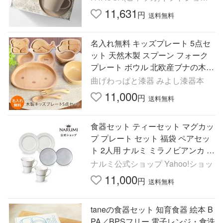
プ
11,631
円
送料無料
名入れ無料 キッズプレート 5点セ
ット 天然木製 スプーン フォーク
プレート ボウル 北欧産ブナの木
白木 赤ちゃん 離乳食 男の子 女の
曲げわっぱと漆器 みよし漆器本
子 出産祝い お食い初め
11,000
円
送料無料
食器セット ティーセット マグカッ
プ プレート セット 福袋 ペアセッ
ト 2人用 ナルミ ミラノビアンカ 白
おしゃれ シンプル 上品 新生活 結
ナルミ公式ショップ Yahoo!ショッ
婚祝い 51461-23443
11,000
円
送料無料
taneの食器セット 知育食器 絵本 B
PA／BPSフリー 電子レンジ・食洗