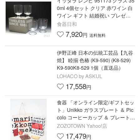
イッタラ レンピ 951173 グラス 35
0ml 4個セット クリア 赤ワイン 白
ワイン ギフト 結婚祝い プレゼン
ト 贈り物 ギフトセット 食器セッ
食器日和
ト セール 爆買
7,920
円
送料無料
伊野正峰 日本の伝統工芸品【九谷
焼】 睦揃 色椿 (K9-590) (K8-529)
K9-590K8-529 1個（直送品）
LOHACO by ASKUL
17,558
円
食器 「オンライン限定/ギフトセッ
ト」Unikko ガラスプレート ＆ Pic
colo コーヒーカップ ＆ プレート
＆ トレイ セット
ZOZOTOWN Yahoo!店
17,479
円