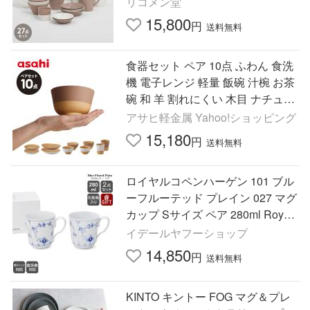
リコメン堂
大皿 おしゃれ 代引不可
15,800
円
送料無料
食器セット ペア 10点 ふわん 食洗
機 電子レンジ 軽量 飯碗 汁椀 お茶
碗 和 羊 割れにくい 木目 ナチュラ
ル ギフト プレゼント アサヒ軽金
アサヒ軽金属 Yahoo!ショッピング
属 公式
15,180
円
送料無料
ロイヤルコペンハーゲン 101 ブル
ーフルーテッド プレイン 027 マグ
カップ Sサイズ ペア 280ml Royal
Copenhagen Blue Fluted Plain 爆
イデールヤフーショップ
買
14,850
円
送料無料
KINTO キントー FOG マグ＆プレ