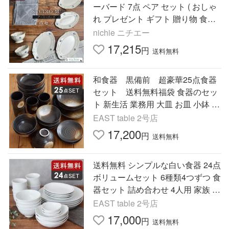
ーバード 7点 ペア セット ( おしゃ
れ プレゼント ギフト 贈り物 食器
セット ブランド)
nichie ニチエー
17,215
円
送料無料
和食器 黒備前 超豪華25点食器
セット 送料無料福袋 食器のセッ
ト 新生活 業務用 大皿 お皿 小鉢 湯
呑み 茶碗 爆買
EAST table 2号店
17,200
円
送料無料
送料無料 シンプルな白い食器 24点
ボリュームセット 6種類4つずつ 食
器セット 詰め合わせ 4人用 家族 ギ
フト 日本製 爆買
EAST table 2号店
17,000
円
送料無料