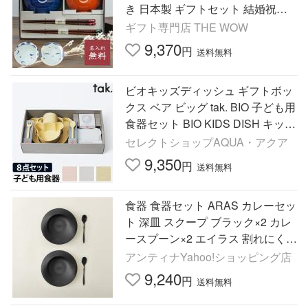
き 日本製 ギフトセット 結婚祝い
プレゼント 記念日 お祝い 新築祝
ギフト専門店 THE WOW
い 即日発送
9,370
円
送料無料
ビオキッズディッシュ ギフトボッ
クス ベア ビッグ tak. BIO 子ども用
食器セット BIO KIDS DISH キッズ
プレート
セレクトショップAQUA・アクア
9,350
円
送料無料
食器 食器セット ARAS カレーセッ
ト 深皿 スクープ ブラック×2 カレ
ースプーン×2 エイラス 割れにくい
プレート 日本製 国産 漂白剤 食洗
アンティナYahoo!ショッピング店
器使用可能
9,240
円
送料無料