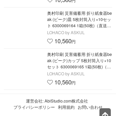
円
奥村印刷 災害備蓄用 折り紙食器be
ak (ビーク)皿 5枚封筒入り×10セッ
ト 6300069164 1箱(50枚)（直送
品）
LOHACO by ASKUL
10,560
円
奥村印刷 災害備蓄用 折り紙食器be
ak (ビーク)カップ 5枚封筒入り×10
セット 6300069165 1箱(50枚)（直
送品）
LOHACO by ASKUL
10,560
円
運営会社:
AbiStudio.com株式会社
プライバシーポリシー
利用規約
お問い合わせ