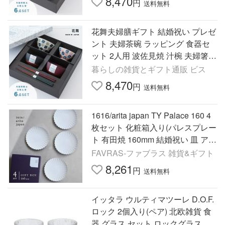
8,470
円
送料無料
花舞夫婦膳ギフト 結婚祝い プレゼ
ント 夫婦茶碗 ラッピング 食器セ
ット 2人用 波佐見焼 汁椀 夫婦箸
食洗機 レンジ ビスク
暮らしの雑貨とギフト通販 ビス
8,470
円
送料無料
1616/arita japan TY Palace 160 4
枚セット 化粧箱入り(パレスプレー
ト 有田焼 160mm 結婚祝い 皿 アリ
タ ジャパン tyパレス 食器 ブラン
FAVRAS-ファブラス 雑貨&ギフト
ド セット プレゼント)
8,261
円
送料無料
イッタラ ウルティマツーレ D.O.F.
ロック 2個入り(ペア) 北欧雑貨 食
器 グラス セット ロックグラス ギ