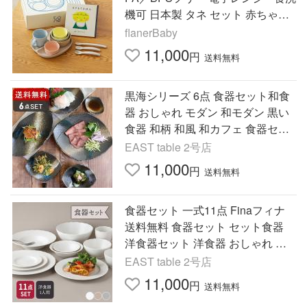
機可 日本製 タネ セット 赤ちゃん
子供 食器 離乳食 おしゃれ 出産祝
flanerBaby
い お祝い
11,000
円
送料無料
黒海シリーズ 6点 食器セット和食
器 おしゃれ モダン 和モダン 黒い
食器 和柄 和風 和カフェ 食器セッ
ト ファミリー食器 家族食器 引っ
EAST table 2号店
越し 単身赴任 爆買
11,000
円
送料無料
食器セット 一式11点 Finaフィナ
送料無料 食器セット セット食器
洋食器セット 洋食器 おしゃれ 引
っ越し 単身赴任 新生活 プレート
EAST table 2号店
皿 ボウル 鉢 カップ 爆買
11,000
円
送料無料