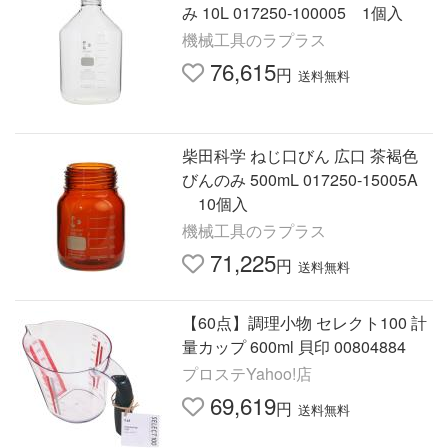
み 10L 017250-100005 1個入
機械工具のラプラス
76,615
円
送料無料
柴田科学 ねじ口びん 広口 茶褐色
びんのみ 500mL 017250-15005A
10個入
機械工具のラプラス
71,225
円
送料無料
【60点】調理小物 セレクト100 計
量カップ 600ml 貝印 00804884
プロステYahoo!店
69,619
円
送料無料