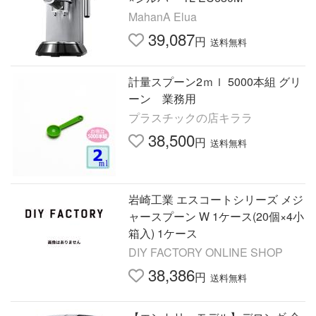
MahanA Elua
39,087
円
送料無料
計量スプーン2ｍｌ 5000本組 グリ
ーン 業務用
プラスチックの店キララ
38,500
円
送料無料
岩崎工業 エスコートシリーズ メジ
ャースプーン W 1ケース(20個×4小
箱入) 1ケース
DIY FACTORY ONLINE SHOP
38,386
円
送料無料