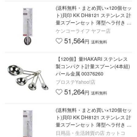
(送料無料・まとめ買い×120個セッ
ト)貝印 KK DH8121 ステンレス 計
量スプーンセット 薄型ヘラ付き 調
理用小物
ケンコーライフ ヤフー店
51,564
円
送料無料
【120個】量HAKARI ステンレス
製コンパクト計量スプーン(4本組)
パール金属 00376260
プロステYahoo!店
51,264
円
送料無料
(送料無料・まとめ買い×120個セッ
ト)貝印 KK DH8121 ステンレス 計
量スプーンセット 薄型ヘラ付き 調
理用小物
日用品・生活雑貨の店 カットコ