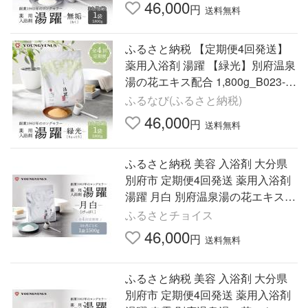
46,000
円
送料無料
ふるさと納税 【定期便4回発送】
薬用入浴剤 湯躍 【緑光】別府温泉
湯の花エキス配合 1,800g_B023-0
20 大分県別府市
ふるなび(ふるさと納税)
46,000
円
送料無料
ふるさと納税 美容 入浴剤 大分県
別府市 定期便4回発送 薬用入浴剤
湯躍 月白 別府温泉湯の花エキス配
合 1,500g 定期便4回発送 薬用入浴
ふるさとチョイス
剤 湯躍 月白 別府温…
46,000
円
送料無料
ふるさと納税 美容 入浴剤 大分県
別府市 定期便4回発送 薬用入浴剤