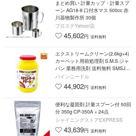
まとめ買い 計量カップ・計量スプ
ーン AG18-8 口付水マス 500cc 赤
川器物製作所 30個
プロステYahoo!店
45,602
円
送料無料
エクストリームクリーン(2.6kg×4)
カーペット用前処理剤 S.M.S.ジャ
パン 業務用洗剤 送料無料 SMSJA
PAN 粉末タイプ リストア洗剤 計
パインニードル
量スプーン付 温水推奨
44,902
円
送料無料
便利な凝固剤 計量スプーン付 50回
分 350g CP-350A × 24点
シャイニングストアEXPRESS
43,639
円
送料無料