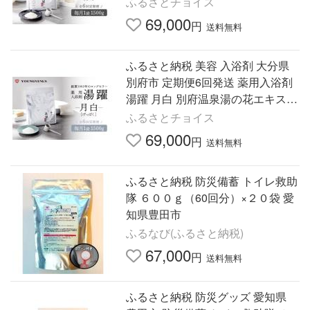
ふるさとチョイス
剤 湯躍 無垢 別府温…
69,000
円
送料無料
ふるさと納税 美容 入浴剤 大分県
別府市 定期便6回発送 薬用入浴剤
湯躍 月白 別府温泉湯の花エキス配
合 1,500g 定期便6回発送 薬用入浴
ふるさとチョイス
剤 湯躍 月白 別府温…
69,000
円
送料無料
ふるさと納税 防災備蓄 トイレ救助
隊 ６００ｇ（60回分）×２０袋 愛
知県豊田市
ふるなび(ふるさと納税)
67,000
円
送料無料
ふるさと納税 防災グッズ 愛知県