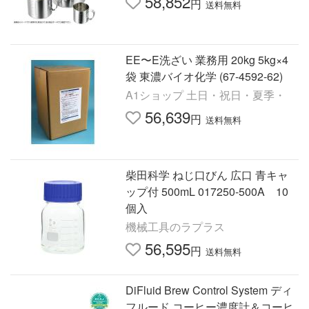
58,852
円
送料無料
EE〜E洗ざい 業務用 20kg 5kg×4
袋 東濃バイオ化学 (67-4592-62)
A1ショップ 土日・祝日・夏季・
56,639
円
送料無料
柴田科学 ねじ口びん 広口 青キャ
ップ付 500mL 017250-500A 10
個入
機械工具のラプラス
56,595
円
送料無料
DiFluid Brew Control System ディ
フルード コーヒー濃度計＆コーヒ