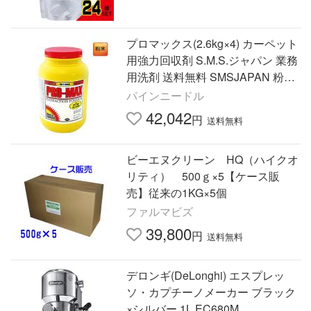
プロマックス(2.6kg×4) カーペット
用強力回収剤 S.M.S.ジャパン 業務
用洗剤 送料無料 SMSJAPAN 粉末
タイプ 油・タンパク質などの汚れ
パインニードル
計量スプーン付
42,042
円
送料無料
ビーエヌクリーン HQ（ハイクオ
リティ） 500ｇ×5【ケース販
売】従来の1KG×5個
ファルマビズ
39,800
円
送料無料
デロンギ(DeLonghi) エスプレッ
ソ・カプチーノメーカー ブラック
×シルバー 1L EC680M