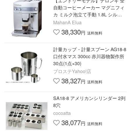
【エントリーモデル】デロンギ 全
自動コーヒーメーカー マグニフィ
カ ミルク泡立て手動 1.8L シルバ
ーESAM03110S
MahanA Elua
38,330
円
送料無料
計量カップ・計量スプーン AG18-8
口付水マス 300cc 赤川器物製作所
30点(1点×30)
プロステYahoo!店
38,327
円
送料無料
SA18-8 アメリカンシリンダー 2列
8穴
cocoatta
38,077
円
送料無料