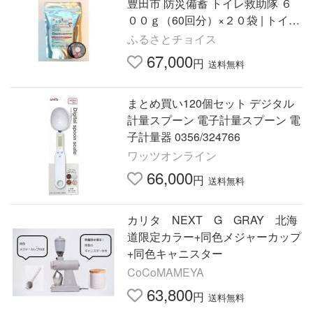
豊田市 防災備蓄 トイレ救助隊 ６
００ｇ（60回分）×２０袋 | トイレ
救助隊 防災 非常用トイレ 災害用
ふるさとチョイス
トイレ 簡易トイレ 凝固…
67,000
円
送料無料
まとめ買い120個セット デジタル
計量スプーン 電子計量スプーン 電
子計量器 0356/324766
ワッツオンライン
66,000
円
送料無料
カリタ NEXT G GRAY 北海
道限定カラー+同色メジャーカップ
+同色キャニスター
CoCoMAMEYA
63,800
円
送料無料