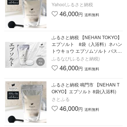
Yahoo!ふるさと納税
46,000
円
送料無料
ふるさと納税 【NEHAN TOKYO】
エプソルト 8袋（入浴料）ネハン
トウキョウ エプソムソルト バスソ
ルト ボディケア マグネシウム エ
ふるなび(ふるさと納税)
プソムソルト.. 徳島県鳴門市
46,000
円
送料無料
ふるさと納税 鳴門市 【NEHAN T
OKYO】エプソルト 8袋(入浴料)
さとふる
46,000
円
送料無料