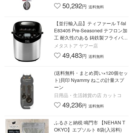
50,292
円
送料無料
【並行輸入品】ティファール T-fal
E83405 Pre-Seasoned テフロン加
工 耐久性のある 鋳鉄製フライパン
スキレッ
メタストア ヤフー店
49,483
円
送料無料
(送料無料・まとめ買い×120個セッ
ト)貝印 Nyammy ねこの計量スプ
ーン
日用品・生活雑貨の店 カットコ
49,236
円
送料無料
ふるさと納税 鳴門市 【NEHAN T
OKYO】エプソルト 8袋(入浴料)