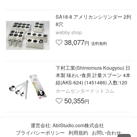
SA18-8 アメリカンシリンダー 2列
8穴
webby shop
38,077
円
送料無料
下村工業(Shimomura Kougyou) 日
本製 味わい食房 計量スプーン 4本
組(AKS-624) (1451486) 入数:120
ホームセンタードットコム
50,355
円
運営会社:
AbiStudio.com株式会社
プライバシーポリシー
利用規約
お問い合わせ