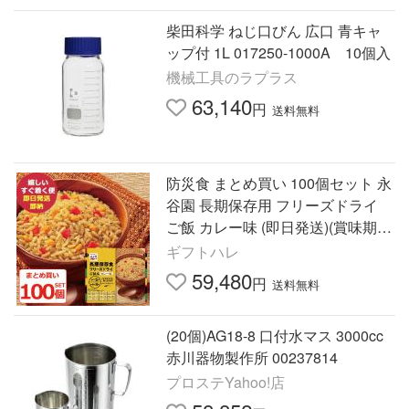
柴田科学 ねじ口びん 広口 青キャ
ップ付 1L 017250-1000A 10個入
機械工具のラプラス
63,140
円
送料無料
防災食 まとめ買い 100個セット 永
谷園 長期保存用 フリーズドライ
ご飯 カレー味 (即日発送)(賞味期
限:2032年8月) 送料無料【 長期保
ギフトハレ
存 】【_
59,480
円
送料無料
(20個)AG18-8 口付水マス 3000cc
赤川器物製作所 00237814
プロステYahoo!店