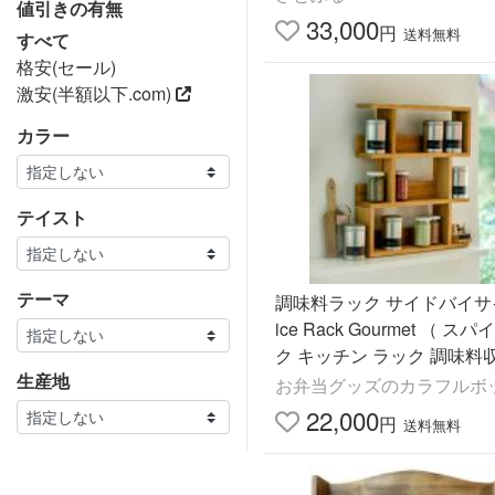
値引きの有無
33,000
円
送料無料
すべて
格安(セール)
激安(半額以下.com)
カラー
テイスト
テーマ
調味料ラック サイドバイサイ
ice Rack Gourmet （ ス
ク キッチン ラック 調味料
生産地
物入れ スパイス収納 木製 
お弁当グッズのカラフルボ
22,000
円
送料無料