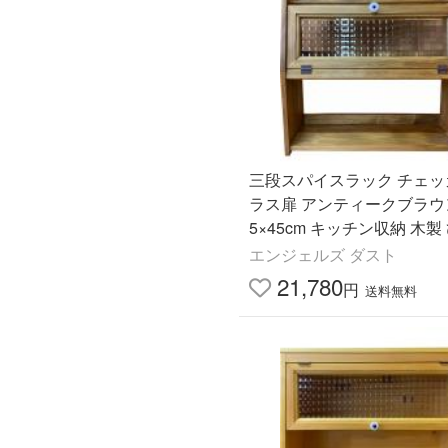
三段スパイスラック チェッ
ラス扉 アンティークブラウン 
5×45cm キッチン収納 木製
ハンドメイド 受注製作
エンジェルズ ダスト
21,780
円
送料無料