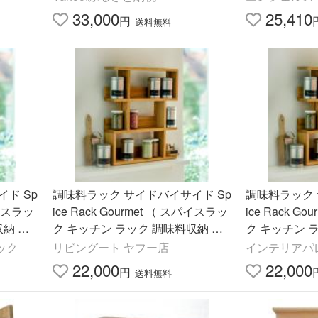
33,000
25,410
円
送料無料
ド Sp
調味料ラック サイドバイサイド Sp
調味料ラック 
パイスラッ
ice Rack Gourmet （ スパイスラッ
ice Rack G
収納 小
ク キッチン ラック 調味料収納 小
ク キッチン 
）
物入れ スパイス収納 木製 ）
物入れ スパイ
ック
リビングート ヤフー店
インテリアパ
22,000
22,000
円
送料無料