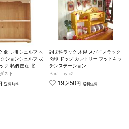
 飾り棚 シェルフ 木
調味料ラック 木製 スパイスラック
レクションシェルフ 収
肉球 ドッグ カントリー フットキッ
ック 収納 国産 北欧
チンステーション
アンティーク 無塗装白
 ダスト
BasilThym2
19,250
円
円
送料無料
送料無料