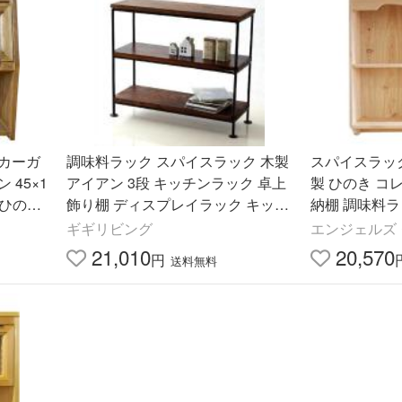
カーガ
調味料ラック スパイスラック 木製
スパイスラック
45×1
アイアン 3段 キッチンラック 卓上
製 ひのき コ
 ひのき
飾り棚 ディスプレイラック キッチ
納棚 調味料ラ
ン収納棚 シーシャムウッド三段棚
カントリー 
ギギリビング
エンジェルズ
M
木 受注製作
21,010
20,570
円
送料無料