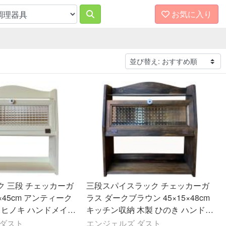
お気に入り
ク 三段 チェッカーガ
三段スパイスラック チェッカーガ
5×45cm アンティーク
ラス ダークブラウン 45×15×48cm
 ヒノキ ハンドメイド
キッチン収納 木製 ひのき ハンドメ
イド 受注製作
 ダスト
エンジェルズ ダスト