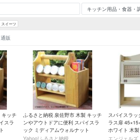
スイーツ
 通販
 キッチ
ふるさと納税 泉佐野市 木製 キッチ
スパイスラッ
イスラ
ンやアウトドアに便利 スパイスラ
ラス扉 45×1
ト
ック ミディアムウォルナット
ホワイト 木製
受注製作
Yahoo!ふるさと納税
エンジェルズ