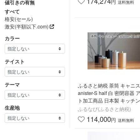
174,274
円
値引きの有無
送料無料
すべて
格安(セール)
激安(半額以下.com)
カラー
テイスト
テーマ
ふるさと納税 茶筒 キャニス
anister-S half 白 密閉容
ト加工商品 日本製 キッチン
生産地
ッチングッズ 職人 技巧 開
ふるなび(ふるさと納税)
洋.. 岐阜県美濃市
114,000
円
送料無料