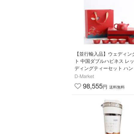
【並行輸入品】ウェディン
ト 中国ダブルハピネス レッ
ディングティーセット ハン
ドセラミック ティーポット 
D-Market
ップ 4個
98,555
円
送料無料