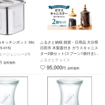
型角キッチンポット 36c
ふるさと納税 雑貨・日用品 大分県
5-015)
日田市 木製蓋付き ガラスキャニス
ター2個セット(スプーン1個付き)
エージェンシー2号
日田市 ／ 日東木工 保存容器 コー
ふるさとチョイス
円
送料無料
ヒー豆 密封容器 ARF…
95,000
円
送料無料