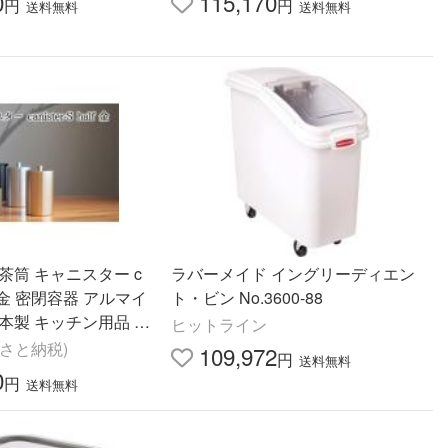
0
115,170
円
円
送料無料
送料無料
茶筒 キャニスター c
ラバーメイド イングリーディエン
half 金 密閉容器 アルマイ
ト・ビン No.3600-88
本製 キッチン用品 キ
ヒットライン
職人 技巧 開閉 和風
さと納税)
109,972
円
送料無料
濃市
0
円
送料無料