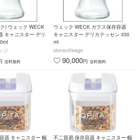
ク) ウェック WECK
ウェック WECK ガラス保存容器
器 キャニスター デリ
キャニスター デリカテッセン 330
0ml
ml
ッジ
stonevilleage
90,000
円
円
送料無料
送料無料
容器 キャニスター 幅
不二貿易 保存容器 キャニスター 幅