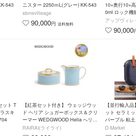
K-543
ニスター 2250ｍL(グレー) KK-543
10×奥行10×高
0ml ロック
stonevilleage
キュピタ 4775
アップヴィレ
90,000
円
送料無料
90,000
セット T
【紅茶セット付き】 ウェッジウッ
【並行輸入品
蓋ガラスキ
ド ヘリア シュガーボックス＆クリ
ット セラミッ
704
ーマー WEDGWOOD Helia へリア
パープル 粘
蓋付ジャー ミルクピッチャー 送料
伝統的なハン
RAIRAI(ライライ)
D-Market
無料
ト、ティーキ