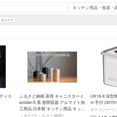
スイーツ
ディス
ふるさと納税 茶筒 キャニスター c
UK18-8 深
anister-S 黒 密閉容器 アルマイト加
m 手付 (00701
工商品 日本製 キッチン用品 キッチ
オートパーツ
ングッズ 職人 技巧 開閉 和風 洋風
ふるなび(ふるさと納税)