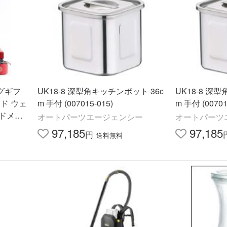
グギフ
UK18-8 深型角キッチンポット 36c
UK18-8 深
ド ウェ
m 手付 (007015-015)
m 手付 (00701
ドメイ
オートパーツエージェンシー
オートパーツ
1個 カ
97,185
97,185
円
送料無料