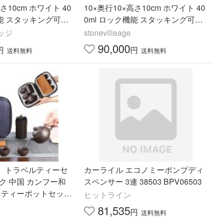
さ10cm ホワイト 40
10×奥行10×高さ10cm ホワイト 40
機能 スタッキング可能
0ml ロック機能 スタッキング可能
0
キュピタ 47750
ッジ
stonevilleage
90,000
円
円
送料無料
送料無料
】トラベルティーセ
カーライル エコノミーポンプディ
ク 中国 カンフー和
スペンサー 3連 38503 BPV06503
土 ティーポットセット
ヒットライン
ドメイドティーポッ
81,535
円
送料無料