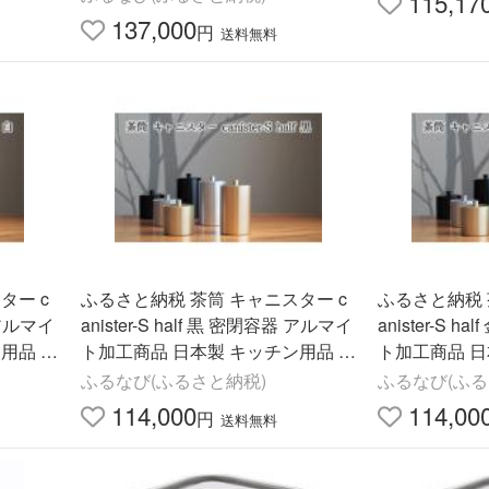
115,17
お.. 岐阜県美濃市
137,000
円
送料無料
ター c
ふるさと納税 茶筒 キャニスター c
ふるさと納税 
器 アルマイ
anister-S half 黒 密閉容器 アルマイ
anister-S 
用品 キ
ト加工商品 日本製 キッチン用品 キ
ト加工商品 日
閉 和風
ッチングッズ 職人 技巧 開閉 和風
ッチングッズ 
ふるなび(ふるさと納税)
ふるなび(ふる
洋.. 岐阜県美濃市
洋.. 岐阜県美
114,000
114,00
円
送料無料