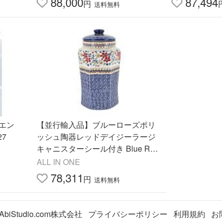
88,000
87,494
円
送料無料
エン
【並行輸入品】ブルーローズポリ
27
ッシュ陶器レッドデイジーラージ
キャニスターシール付き Blue Ros
e Polish Pottery Red D
ALL IN ONE
78,311
円
送料無料
AbiStudio.com株式会社
プライバシーポリシー
利用規約
お