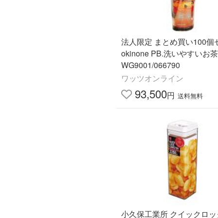
法人限定 まとめ買い100個
okinone PB.洗いやすい
WG9001/066790
ワッツオンライン
93,500
円
送料無料
小久保工業所 クイックロッ