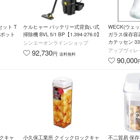
セット T
ケルヒャー バッテリー式背負い式
WECK(ウェッ
お茶ポット
掃除機 BVL 5/1 BP【1.394-276.0】
ガラス保存容
カテッセン 33
シンエーオンラインショップ
アップヴィレ
92,730
円
送料無料
90,000
クキャ
小久保工業所 クイックロックキャ
不二貿易 保存