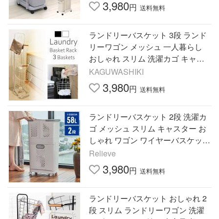
れ 洗濯かご
3,980
円
送料無料
ランドリーバスケット 3段 ランド
リーワゴン メッシュ 一人暮らし
おしゃれ スリム 洗濯カゴ キャス
ター付き 大容量 収納ラック ワイ
KAGUWASHIKI
ヤー 脱衣カゴ 引っかけ式
3,980
円
送料無料
ランドリーバスケット 2段 洗濯カ
ゴ メッシュ スリム キャスター お
しゃれ ワゴン ワイヤーバスケット
ランドリーワゴン ランドリーラッ
Relieve
ク 収納
3,980
円
送料無料
ランドリーバスケット おしゃれ 2
段 スリム ランドリーワゴン 洗濯