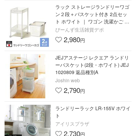
ラック ストレージランドリーワゴ
ン２段＋バスケット付き 2点セッ
ト ホワイト ｜ ワゴン 洗濯かご Lik
e-it 洗濯カゴ シンプル 脱衣かご
びーんず生活雑貨デポ
2,980
円
JEJアステージ レクエア ランドリ
ーバスケット(2段・ホワイト) JEJ
1020809 返品種別A
Joshin web
2,790
円
ランドリーラック LR-155V ホワイ
ト
アイリスプラザ
2,730
円