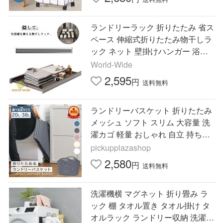
ランドリーラック 折りたたみ 省ス
ペース 伸縮式折りたたみ物干しラ
ック ネット 壁掛けハンガー 浴室
物干しネット ラック 物干しハンガ
World-Wide
ー 隠して 物干
2,595
円
送料無料
ランドリーバスケット 折りたたみ
メッシュ ソフト スリム 大容量 洗
濯カゴ 軽量 おしゃれ 自立 持ち手
付き 収納バスケット 洗濯かご
pickupplazashop
2,580
円
送料無料
洗濯機横 マグネット 折り畳み ラ
ック 棚 タオル置き タオル掛け タ
オルラック ランドリー収納 洗濯機