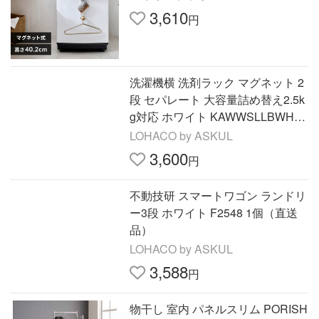
3,610
円
洗濯機横 洗剤ラック マグネット 2
段 セパレート 大容量詰め替え2.5k
g対応 ホワイト KAWWSLLBWH
エレコム 1個（直送品）
LOHACO by ASKUL
3,600
円
不動技研 スマートワゴン ランドリ
ー3段 ホワイト F2548 1個（直送
品）
LOHACO by ASKUL
3,588
円
物干し 室内 パネルスリム PORISH