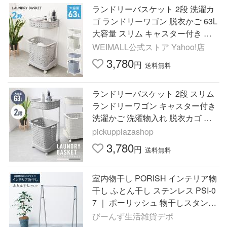
ランドリーバスケット 2段 洗濯カ
ゴ ランドリーワゴン 脱衣かご 63L
大容量 スリム キャスター付き ラ
ンドリーラック 収納 北欧 おしゃ
WEIMALL公式ストア Yahoo!店
れ 洗濯物入
3,780
円
送料無料
ランドリーバスケット 2段 スリム
ランドリーワゴン キャスター付き
洗濯かご 洗濯物入れ 脱衣カゴ 大
容量 ランドリーラック 収納
pickupplazashop
3,780
円
送料無料
室内物干し PORISH インテリア物
干し ふとん干し ステンレス PSI-0
7 ｜ ポーリッシュ 物干しスタンド
おしゃれ 布団干し ステンレス
びーんず生活雑貨デポ