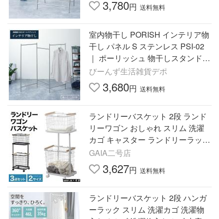
3,780
円
送料無料
室内物干し PORISH インテリア物
干し パネル S ステンレス PSI-02
｜ ポーリッシュ 物干しスタンド
おしゃれ ステンレス 洗濯
びーんず生活雑貨デポ
3,680
円
送料無料
ランドリーバスケット 2段 ランド
リーワゴン おしゃれ スリム 洗濯
カゴ キャスター ランドリーラック
収納ボックス 洗濯物入れ ホワイト
GAIA二号店
ランドリー収納
3,627
円
送料無料
ランドリーバスケット 2段 ハンガ
ーラック スリム 洗濯カゴ 洗濯物