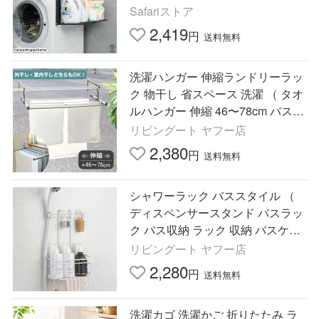
ラック 一時置き 磁石 強力 収納 省
Safariストア
スペース
2,419
円
送料無料
洗濯ハンガー 伸縮ランドリーラッ
ク 物干し 省スペース 洗濯 （ タオ
ルハンガー 伸縮 46〜78cm バスタ
オルハンガー ラック ベランダ ）
リビングート ヤフー店
2,380
円
送料無料
シャワーラック バススタイル （
ディスペンサースタンド バスラッ
ク バス収納 ラック 収納 バスケッ
ト ）
リビングート ヤフー店
2,280
円
送料無料
洗濯カゴ 洗濯かご 折りたたみ ラ