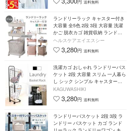
3,300
円
送料無料
ランドリーラック キャスター付き
大容量 全5色 2段 3段 大容量 洗濯
かご 脱衣カゴ 雑貨収納 ランドリ
ーバスケット 洗面収納 スリム ワ
ヘルスケアエイエスシー
ゴン ラック
3,280
円
送料無料
洗濯カゴ おしゃれ ランドリーバス
ケット 2段 大容量 スリム 一人暮ら
し シック シンプル キャスター付
き ワイヤー メッシュ 白 ホワイト
KAGUWASHIKI
3,280
円
送料無料
ランドリーバスケット 2段 3段 ラ
ンドリー バスケット カゴ ランド
リーラック ランドリーワゴン キャ