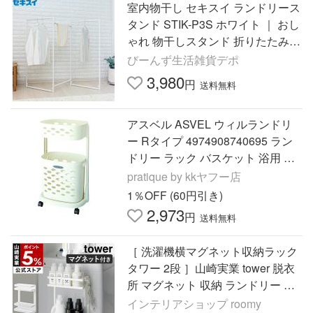
室内物干し セキスイ ランドリース
タンド STIK-P3S ホワイト ｜ おし
ゃれ 物干しスタンド 折りたたみ
シンプル 白 屋内 収納スリム
びーんず生活雑貨デポ
3,980
円
送料無料
アスベル ASVEL ウィルランドリ
ー Rタイプ 4974908740695 ラン
ドリー ラック バスケット 浴用 浴
室 洗濯 物干し キャスター
pratique by kkヤフー店
1％OFF (60円引き)
2,973
円
送料無料
［ 洗濯機横マグネット収納ラック
タワー 2段 ］山崎実業 tower 脱衣
所 マグネット 収納 ランドリー ラ
ック yamazaki 公式 ブラック ホワ
インテリアショップ roomy