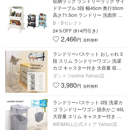
収納ラック ランドリーラック サイ
ドテーブル 3段 幅45cm 奥行30cm
高さ71.5cm ランドリー 洗面所 脱
衣所 リビング 収納 キャスター付
B・Bセレクト
きリセ テーブル ワゴン
24％OFF (814円引き)
2,466
円
送料無料
ランドリーバスケット おしゃれ 3
段 スリム ランドリーワゴン 洗濯
カゴ キャスター付き 大容量 収納
ラック ワイヤー メッシュ 脱衣カ
ダントツonline Yahoo!店
ゴ 一人暮らし 引っかけ式
3,980
円
送料無料
ランドリーバスケット 2段 洗濯カ
ゴ ランドリーワゴン 脱衣かご 45L
大容量 スリム キャスター付き ラ
ンドリーラック 収納 北欧 おしゃ
WEIMALL公式ストア Yahoo!店