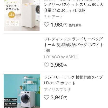
ンドリーバスケット スリム 60L 大
容量 北欧 おしゃれ 収納
ミケアート
1,980
円
送料無料
フレディレック ランドリーバッグ
トール 洗濯物収納バッグ ホワイト
1個
LOHACO by ASKUL
3,960
円
ランドリーラック 横幅伸縮タイプ
LR-155P ホワイト
アイリスプラザ
3,940
円