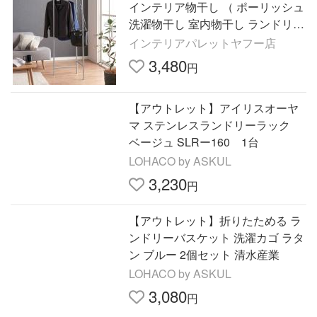
インテリア物干し （ ポーリッシュ
洗濯物干し 室内物干し ランドリー
ラック ）
インテリアパレットヤフー店
3,480
円
【アウトレット】アイリスオーヤ
マ ステンレスランドリーラック
ベージュ SLRー160 1台
LOHACO by ASKUL
3,230
円
【アウトレット】折りたためる ラ
ンドリーバスケット 洗濯カゴ ラタ
ン ブルー 2個セット 清水産業
LOHACO by ASKUL
3,080
円