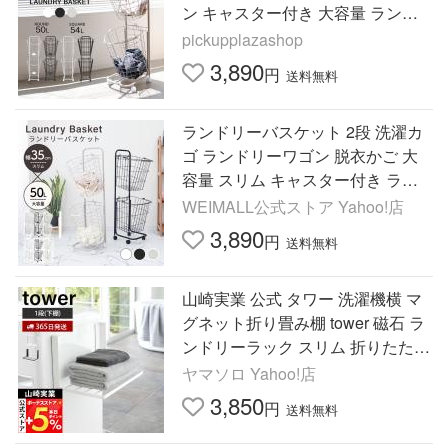
ン キャスター付き 大容量 ランド
リーワゴン ランドリーラック
pickupplazashop
3,890
円
送料無料
ランドリーバスケット 2段 洗濯カ
ゴ ランドリーワゴン 脱衣かご 大
容量 スリム キャスター付き ラン
ドリーラック 収納 北欧 おしゃれ
WEIMALL公式ストア Yahoo!店
洗濯かご メッシュ
3,890
円
送料無料
山崎実業 公式 タワー 洗濯機横 マ
グネット折り畳み棚 tower 磁石 ラ
ンドリーラック スリム 折りたたみ
タオル 洗濯機前 5096 5097
ヤマソロ Yahoo!店
3,850
円
送料無料