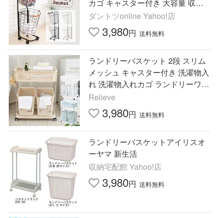
カゴ キャスター付き 大容量 収納
ラック ワイヤー メッシュ 脱衣カ
ダントツonline Yahoo!店
ゴ 爆買
3,980
円
送料無料
ランドリーバスケット 2段 スリム
メッシュ キャスター付き 洗濯物入
れ 洗濯物入れカゴ ランドリーワゴ
ン2段 脱衣かご ワイヤー バスケッ
Relieve
ト 収納 おしゃれ 洗濯
3,980
円
送料無料
ランドリーバスケットアイリスオ
ーヤマ 新生活
収納宅配館 Yahoo!店
3,980
円
送料無料