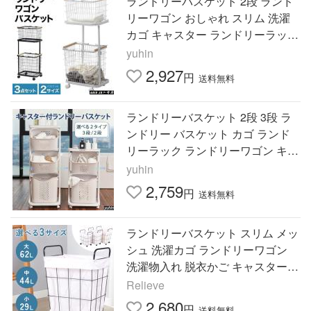
ランドリーバスケット 2段 ランド
リーワゴン おしゃれ スリム 洗濯
カゴ キャスター ランドリーラック
収納ボックス 洗濯物入れ ホワイト
yuhin
ランドリー収納
2,927
円
送料無料
ランドリーバスケット 2段 3段 ラ
ンドリー バスケット カゴ ランド
リーラック ランドリーワゴン キャ
スター付き 洗濯かご 洗濯カゴ
yuhin
2,759
円
送料無料
ランドリーバスケット スリム メッ
シュ 洗濯カゴ ランドリーワゴン
洗濯物入れ 脱衣かご キャスター
ランドリーラック おしゃれ
Relieve
2,680
円
送料無料