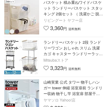
バスケット 積み重ねワイドバスケ
ット ランドリーバスケット スタッ
キング 2個セット （ 洗濯かご 脱衣
かご ランドリーボックス ）
リビングート ヤフー店
3,360
円
送料無料
ランドリーバスケット 2段 ランド
リーワゴン おしゃれ スリム 洗濯
カゴ キャスター ランドリーラック
収納ボックス 洗濯物入れ ホワイト
Mitsubaストア
ランドリー収納
3,323
円
送料無料
山崎実業 公式 タワー 物干しハン
ガー tower 伸縮 浴室扉前 ランドリ
ー収納 物干し竿 浴室扉 部屋干し
ハンガーラック 洗面所 脱衣所
ヤマソロ Yahoo!店