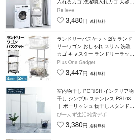
入れるカゴ 洗濯物入れカゴ 大容量
キャスター 洗濯カゴ収納 ランドリ
Relieve
ーワゴン
3,480
円
送料無料
ランドリーバスケット 2段 ランド
リーワゴン おしゃれ スリム 洗濯
カゴ キャスター ランドリーラック
収納ボックス 洗濯物入れ ホワイト
Plus One Gadget
ランドリー収納
3,447
円
送料無料
室内物干し PORISH インテリア物
干し シンプル ステンレス PSI-03
｜ ポーリッシュ 物干しスタンド
おしゃれ ステンレス 洗濯 干す
びーんず生活雑貨デポ
3,380
円
送料無料