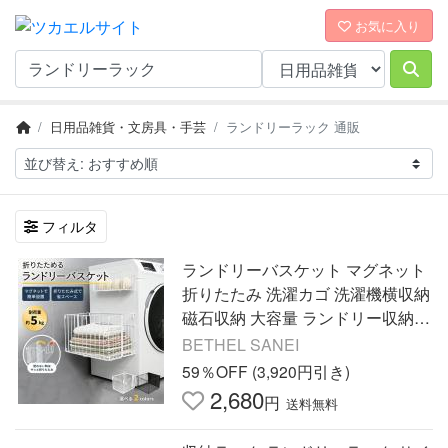
お気に入り
日用品雑貨・文房具・手芸
ランドリーラック 通販
フィルタ
ランドリーバスケット マグネット
折りたたみ 洗濯カゴ 洗濯機横収納
磁石収納 大容量 ランドリー収納
バスケット スリム 洗濯物入れ 壁
BETHEL SANEI
掛け収納 脱衣所収納
59％OFF (3,920円引き)
2,680
円
送料無料