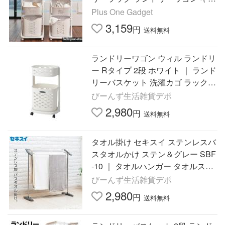
スター付き 洗濯かご 洗濯カゴ
Plus One Gadget
3,159
円
送料無料
ランドリーワゴン ウィル ランドリ
ー Rタイプ 2段 ホワイト ｜ ランド
リーバスケット 洗濯カゴ ラック付
き
びーんず生活雑貨デポ
2,980
円
送料無料
タオル掛け セキスイ ステンレスバ
スタオルかけ ステン＆グレー SBF
-10 ｜ タオルハンガー タオルスタ
ンド ステンレス バスタオル掛け
びーんず生活雑貨デポ
大判
2,980
円
送料無料