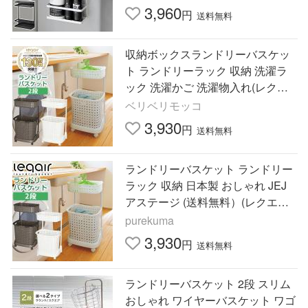
イト 1800 1801
3,960
円
送料無料
収納ボックスランドリーバスケッ
ト ランドリーラック 収納 洗濯ラ
ック 洗濯かご 洗濯物入れ(レクエ
ア 2段)収納ケース 洗濯カゴ
ベリベリモッコ
3,930
円
送料無料
ランドリーバスケット ランドリー
ラック 収納 日本製 おしゃれ JEJ
アステージ (送料無料）(レクエア
2段)
purekuma
3,930
円
送料無料
ランドリーバスケット 2段 スリム
おしゃれ ワイヤーバスケット ワゴ