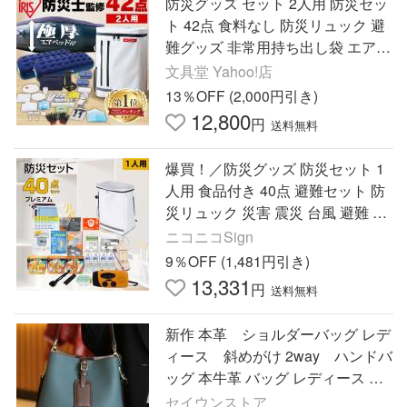
防災グッズ セット 2人用 防災セッ
ト 42点 食料なし 防災リュック 避
難グッズ 非常用持ち出し袋 エアー
ベッド付き アイリスオーヤマ BS2
文具堂 Yahoo!店
-42 *
13％OFF (2,000円引き)
12,800
円
送料無料
爆買！／防災グッズ 防災セット 1
人用 食品付き 40点 避難セット 防
災リュック 災害 震災 台風 避難 緊
急 非常用 保存食 保存水 寝袋 非常
ニコニコSign
用トイレ fz-pm01
9％OFF (1,481円引き)
13,331
円
送料無料
新作 本革 ショルダーバッグ レデ
ィース 斜めがけ 2way ハンドバ
ッグ 本牛革 バッグ レディース シ
ョルダーバッグ 斜めがけ ななめ掛
セイウンストア