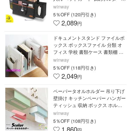
ハンギング 吊り下げ 小物 収納 ポ
winway
ーチ 入院 介護
5％OFF (120円引き)
2,089
円
ドキュメントスタンド ファイルボ
ックス ボックスファイル 分類 オ
フィス 学校 書類ケース 書類棚 卓
上ケース 机収納ケース 小物入れ
winway
卓上 文具収納
5％OFF (118円引き)
2,049
円
ペーパータオルホルダー 吊り下げ
壁掛け キッチンペーパー ハンガー
ティッシュ 収納 ボックス ホルダ
ー ステンレス製 シンプル
winway
5％OFF (108円引き)
1,860
円