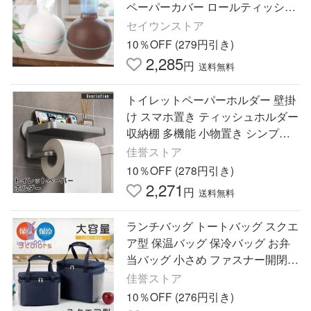
ペーパーカバー ロールティッシュ
箱ティッシュ 両対応
セイウンストア
10％OFF (279円引き)
2,285
円
送料無料
トイレットペーパーホルダー 壁掛
け スマホ置き ティッシュホルダー
収納棚 多機能 小物置き シンプル
簡単取り付け バスルーム キッチン
佳誉ストア
トイレ用品
10％OFF (278円引き)
2,271
円
送料無料
ランチバッグ トートバッグ スクエ
ア型 保温バッグ 保冷バッグ お弁
当バッグ 小さめ ファスナー開閉
表地防水ナイロン 便利収納 通学通
佳誉ストア
勤
10％OFF (276円引き)