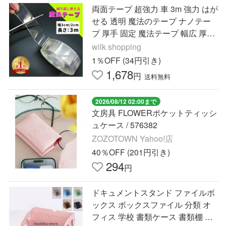
両面テープ 超強力 車 3m 強力 はが
せる 透明 魔法のテープ ナノテー
プ 厚手 固定 魔法テープ 幅広 厚み
2mm
wilk shopping
1％OFF (34円引き)
1,678
円
送料無料
2026/08/12 02:00まで
文房具 FLOWERポケットティッシ
ュケース / 576382
ZOZOTOWN Yahoo!店
40％OFF (201円引き)
294
円
ドキュメントスタンド ファイルボ
ックス ボックスファイル 分類 オ
フィス 学校 書類ケース 書類棚 卓