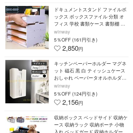
ドキュメントスタンド ファイルボ
ックス ボックスファイル 分類 オ
フィス 学校 書類ケース 書類棚 卓
上ケース 机収納ケース 小物入れ
winway
卓上 文具収納
5％OFF (161円引き)
2,850
円
キッチンペーパーホルダー マグネ
ット 磁石 黒 白 ティッシュケース
おしゃれ ペーパータオルホルダー
壁掛け 置き型 高さ ポリ袋 収納 テ
winway
ィッシュカバー ケース
5％OFF (124円引き)
2,156
円
収納ボックス ベッドサイド 収納ケ
ース 収納ラック 収納ポーチ 小物
入れ ベッドガード 収納ホルダー