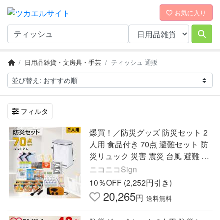
お気に入り
日用品雑貨・文房具・手芸
ティッシュ 通販
フィルタ
爆買！／防災グッズ 防災セット 2
人用 食品付き 70点 避難セット 防
災リュック 災害 震災 台風 避難 緊
急 非常用 保存食 保存水 寝袋 非常
ニコニコSign
用トイレ fz-pm02
10％OFF (2,252円引き)
20,265
円
送料無料