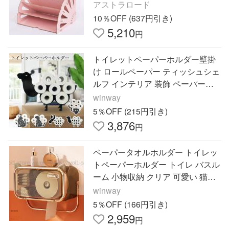
上ケース 机収納ケース 小物入れ
アストラロード
卓上 文具収納
10％OFF (637円引き)
5,210
円
トイレットペーパーホルダー壁掛
け ロールペーパー ティッシュシェ
ルフ インテリア 装飾 ペーパータ
オルホルダー
winway
5％OFF (215円引き)
3,876
円
ペーパータオルホルダー トイレッ
トペーパーホルダー トイレ バスル
ーム 小物収納 クリア 可愛い 猫耳
うさ耳 壁掛け 穴不要 タオル掛け
winway
おしゃれ
5％OFF (166円引き)
2,959
円