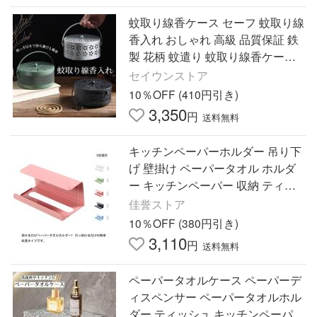
蚊取り線香ケース セーフ 蚊取り線
香入れ おしゃれ 高級 品質保証 鉄
製 花柄 蚊遣り 蚊取り線香ケース
吊り下げ 虫除け 便利持ち 手付 室
セイウンストア
内
10％OFF (410円引き)
3,350
円
送料無料
キッチンペーパーホルダー 吊り下
げ 壁掛け ペーパータオル ホルダ
ー キッチンペーパー 収納 ティシ
ュペーパー ティッシュボックス テ
佳誉ストア
ィッシュケース
10％OFF (380円引き)
3,110
円
送料無料
ペーパータオルケース ペーパーデ
ィスペンサー ペーパータオルホル
ダー ティッシュ キッチンペーパー