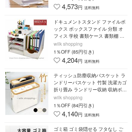
4,573
円
送料無料
ドキュメントスタンド ファイルボ
ックス ボックスファイル 分類 オ
フィス 学校 書類ケース 書類棚 卓
上ケース 机収納ケース 小物入れ
wilk shopping
卓上 文具収納
1％OFF (85円引き)
4,204
円
送料無料
ティッシュ防塵収納バスケット ラ
ンドリーバスケット 竹製 洗濯カゴ
折り畳み ランドリー収納 収納ボッ
クス おしゃれ スリム コンパクト
wilk shopping
シンプル 新生活
1％OFF (84円引き)
4,140
円
送料無料
ゴミ箱 ゴミ袋隠せる フタなし ご