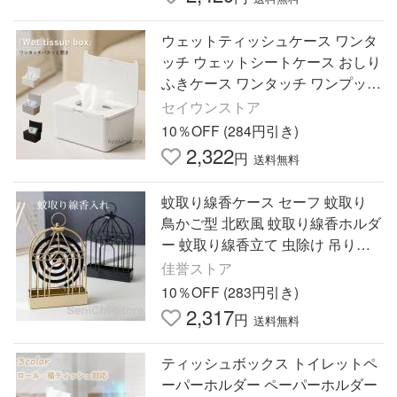
ウェットティッシュケース ワンタ
ッチ ウェットシートケース おしり
ふきケース ワンタッチ ワンプッシ
ュふた付きパッキン付きおしり拭
セイウンストア
きトイレシート除菌シート
10％OFF (284円引き)
2,322
円
送料無料
蚊取り線香ケース セーフ 蚊取り
鳥かご型 北欧風 蚊取り線香ホルダ
ー 蚊取り線香立て 虫除け 吊り下
げ 持ち運び便利 持ち手付 室内 鉄
佳誉ストア
製
10％OFF (283円引き)
2,317
円
送料無料
ティッシュボックス トイレットペ
ーパーホルダー ペーパーホルダー