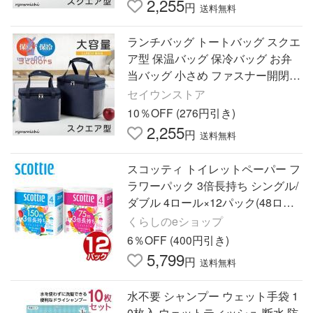
2,255
円
送料無料
ランチバッグ トートバッグ スクエ
ア型 保温バッグ 保冷バッグ お弁
当バッグ 小さめ ファスナー開閉
表地防水ナイロン 便利収納 通学通
セイウンストア
勤
10％OFF (276円引き)
2,255
円
送料無料
スコッティ トイレットペーパー フ
ラワーパック 3倍長持ち シングル/
ダブル 4ロール×12パック(48ロー
ル) くつろぎの花の香り ケース販
くらしのeショップ
売 日本製紙クレシア
6％OFF (400円引き)
5,799
円
送料無料
水不要 シャンプー ウェット手袋 1
0枚入 ウェットティッシュ 断水 防