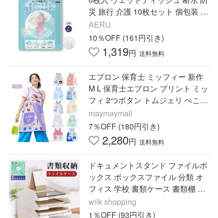
災 旅行 介護 10枚セット 個包装 非
常時用 フリーサイズ
AERU
10％OFF (161円引き)
1,319
円
送料無料
エプロン 保育士 ミッフィー 新作
M L 保育士エプロン プリント ミッ
フィ 2つボタン トムジェリ ぺこち
ゃん サンリオ スヌーピー スージ
maymaymall
ーズー
7％OFF (180円引き)
2,280
円
送料無料
ドキュメントスタンド ファイルボ
ックス ボックスファイル 分類 オ
フィス 学校 書類ケース 書類棚 卓
上ケース 机収納ケース 小物入れ
wilk shopping
卓上 文具収納
1％OFF (93円引き)