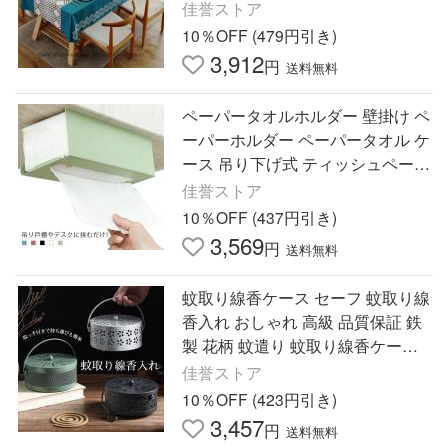
ッと拭ける 雰囲気が一気に変わる
佳誉ストア
北欧スライル はっ水
10％OFF (479円引き)
3,912
円
送料無料
ペーパータオルホルダー 壁掛け ペ
ーパーホルダー ペーパータオル ケ
ース 吊り下げ式 ティッシュペーパ
ー キッチンペーパー ハンガー 簡
佳誉ストア
単 収納 シン
10％OFF (437円引き)
3,569
円
送料無料
蚊取り線香ケース セーフ 蚊取り線
香入れ おしゃれ 高級 品質保証 鉄
製 花柄 蚊遣り 蚊取り線香ケース
吊り下げ 虫除け 便利持ち 手付 室
佳誉ストア
内
10％OFF (423円引き)
3,457
円
送料無料