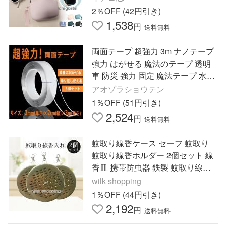
り道具ペットフード散歩
2％OFF (42円引き)
1,538
円
送料無料
両面テープ 超強力 3m ナノテープ
強力 はがせる 魔法のテープ 透明
車 防災 強力 固定 魔法テープ 水洗
い 可能 幅広 厚手 薄い 厚み2mm
アオゾラショウテン
繰り返し 床 屋外
1％OFF (51円引き)
2,524
円
送料無料
蚊取り線香ケース セーフ 蚊取り
蚊取り線香ホルダー 2個セット 線
香皿 携帯防虫器 鉄製 蚊取り線香
立て 虫除け 吊り下げ 蚊遣り スチ
wilk shopping
ール製
1％OFF (44円引き)
2,192
円
送料無料