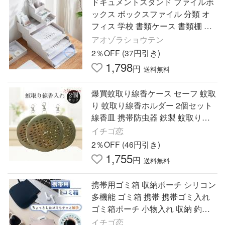
ドキュメントスタンド ファイルボ
ックス ボックスファイル 分類 オ
フィス 学校 書類ケース 書類棚 卓
上ケース 机収納ケース 小物入れ
アオゾラショウテン
卓上 文具収納
2％OFF (37円引き)
1,798
円
送料無料
爆買蚊取り線香ケース セーフ 蚊取
り 蚊取り線香ホルダー 2個セット
線香皿 携帯防虫器 鉄製 蚊取り線
香立て 虫除け 吊り下げ 蚊遣り ス
イチゴ恋
チール製
2％OFF (46円引き)
1,755
円
送料無料
携帯用ゴミ箱 収納ポーチ シリコン
多機能 ゴミ箱 携帯 携帯ゴミ入れ
ゴミ箱ポーチ 小物入れ 収納 釣り
ゴミ入れ キッチン アウトドア 釣
イチゴ恋