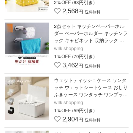
2％OFF (63円引き)
2,568
円
送料無料
2点セット キッチンペーパーホル
ダー ペーパーホルダー キッチンラ
ック キャビネット 収納ラック テ
ィッシュホルダー キッチングッズ
wilk shopping
台所 戸棚 収納 工具不要
1％OFF (70円引き)
3,462
円
送料無料
ウェットティッシュケース ワンタ
ッチ ウェットシートケース おしり
ふきケース ワンタッチ ワンプッシ
ュふた付きパッキン付きおしり拭
wilk shopping
きトイレシート除菌シート
1％OFF (59円引き)
2,904
円
送料無料