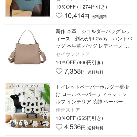
け 肩がけ バッグ
10％OFF (1,274円引き)
10,414
円
送料無料
新作 本革 ショルダーバッグ レデ
ィース 斜めがけ 2way ハンドバ
ッグ 本牛革 バッグ レディース シ
ョルダーバッグ 斜めがけ ななめ掛
セイウンストア
け 肩がけ バッグ
10％OFF (900円引き)
7,358
円
送料無料
トイレットペーパーホルダー壁掛
け ロールペーパー ティッシュシェ
ルフ インテリア 装飾 ペーパータ
オルホルダー
佳誉ストア
10％OFF (555円引き)
4,536
円
送料無料