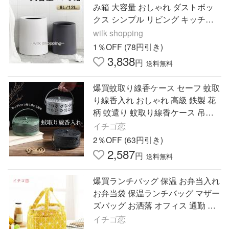
み箱 大容量 おしゃれ ダストボッ
クス シンプル リビング キッチン
洗面所 オフィス 収納取りやすい
wilk shopping
寝室 トイレ
1％OFF (78円引き)
3,838
円
送料無料
爆買蚊取り線香ケース セーフ 蚊取
り線香入れ おしゃれ 高級 鉄製 花
柄 蚊遣り 蚊取り線香ケース 吊り
下げ 虫除け 便利持ち 手付 室内
イチゴ恋
2％OFF (63円引き)
2,587
円
送料無料
爆買ランチバッグ 保温 お弁当入れ
お弁当袋 保温ランチバッグ マザー
ズバッグ お洒落 オフィス 通勤 通
学 ピクニック 巾着袋 断熱 お花見
イチゴ恋