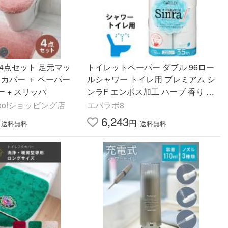
4点セット 足元マッ
トイレットペーパー ダブル 96ロー
タカバー ＋ ペーパー
ルシャワー トイレ用 プレミアム シ
 + スリッパ
ンラF エンボス加工 ハーブ 香り 35
m 12ロール×8パック p1007 業務用
hoo!ショッピング店
エバラボ8
まとめ買い 日本製
6,243
円
送料無料
送料無料