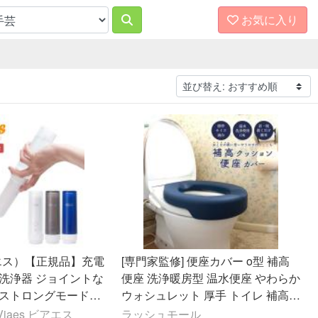
お気に入り
アエス）【正規品】充電
[専門家監修] 便座カバー o型 補高
り洗浄器 ジョイントな
便座 洗浄暖房型 温水便座 やわらか
 ストロングモード搭
ウォシュレット 厚手 トイレ 補高ク
ャワー ウォッシュ ト
ッション 膝 腰痛 脱着 簡単 簡易 介
iaes ビアエス
ラッシュモール