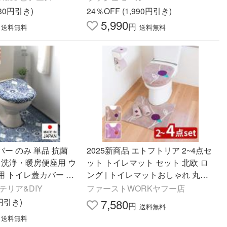
 ポータブル
護 TOTO LIXIL
480円引き)
24％OFF (1,990円引き)
5,990
円
送料無料
送料無料
ー のみ 単品 抗菌
2025新商品 エトフトリア 2~4点セ
 洗浄・暖房便座用 ウ
ット トイレマット セット 北欧 ロ
用 トイレ蓋カバー ト
ング | トイレマットおしゃれ 丸洗
 おしゃれ 北欧 日本
い トイレタリー おしゃれ トイレカ
テリア&DIY
ファーストWORKヤフー店
m以下対応
バー トイレフタカバー
1円引き)
7,580
円
送料無料
送料無料