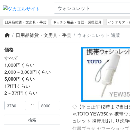
日用品雑貨・文房具・手芸
キッチン用品・食器・調理器具
インテリア・
日用品雑貨・文房具・手芸
ウォシュレット 通販
価格
すべて
1,000円くらい
2,000～3,000円くらい
5,000円くらい
1万円くらい
2～3万円くらい
～
◇【平日正午12時まで当日
≪TOTO YEW350≫ 携帯
検索
ュレット 携帯用おしり洗浄
良配送】 爆買 超PayPay祭
住器プラザ ヤフーショップ