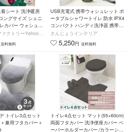
吸着シート 洗浄暖房
USB充電式 携帯ウォシュレット ポ
型 ロングサイズ シェニ
ータブルシャワートイレ 防水 IPX4
イレカバー ウォシュレ
コンパクト ハンディ洗浄器 携帯用
ェニール織 洗える オ
おしり洗浄機 軽量 Type-C充電 3モ
ァクトリーYahoo!
さんじょうインテリア
ード搭載 収納袋付き
5,250
円
送料無料
送料無料
デ トイレ3点セット
トイレ4点セット マット(55×60cm)
ット＋兼用フタカバー＋
両面フタカバー 洗浄便座カバー ペ
ト
ーパーホルダーカバー /カラーショ