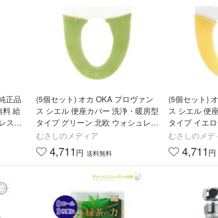
(5個セット) オカ OKA プロヴァン
(5個セット) 
 給
ス シエル 便座カバー 洗浄・暖房型
ス シエル 便
タイプ グリーン 北欧 ウォシュレッ
タイプ イエロ
 ウォシ
ト やわらかい 抗菌
ト やわらかい
むさしのメディア
むさしのメデ
4,711
4,711
円
円
送料無料