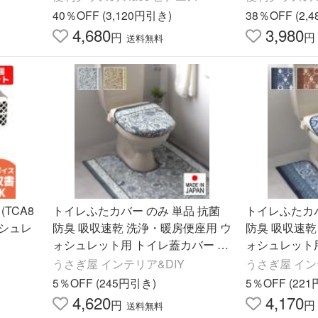
イレ ハンディ ポータブル
イレ ハンディ
40％OFF (3,120円引き)
38％OFF (2,
4,680
3,980
円
円
送料無料
(TCA8
トイレふたカバー のみ 単品 抗菌
トイレふたカバ
ォシュレ
防臭 吸収速乾 洗浄・暖房便座用 ウ
防臭 吸収速乾
ォシュレット用 トイレ蓋カバー ト
ォシュレット
イレフタカバー おしゃれ 北欧 日本
イレフタカバー
うさぎ屋 インテリア&DIY
うさぎ屋 イン
製 45×45cm以下対応
製 45×45c
5％OFF (245円引き)
5％OFF (22
4,620
4,170
円
円
送料無料