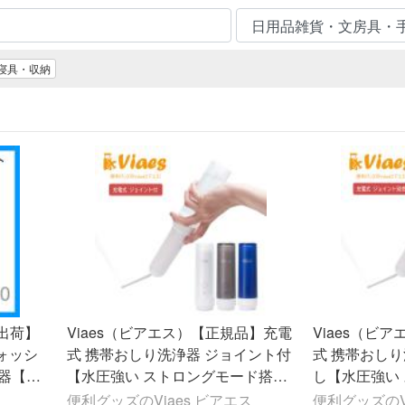
寝具・収納
出荷】
Viaes（ビアエス）【正規品】充電
Viaes（ビ
ウォッシ
式 携帯おしり洗浄器 ジョイント付
式 携帯おし
器【優
【水圧強い ストロングモード搭
し【水圧強い
載】 簡易 シャワー ウォッシュ ト
載】 簡易 シ
便利グッズのViaes ビアエス
便利グッズのV