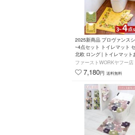
2025新商品 プロヴァンスシ
~4点セット トイレマット 
北欧 ロング | トイレマッ
れ トイレ用品 日本製 おし
ファーストWORKヤフー店
リーン イエロー スリッパ
7,180
円
送料無料