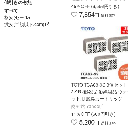
値引きの有無
45％OFF (6,556円引き)
すべて
7,854
円
送料無料
格安(セール)
激安(半額以下.com)
TOTO TCA83-9S 3個セット 
3-9R 後継品) 触媒組品 ウ
ット用 脱臭カートリッジ
商材館 Yahoo!店
11％OFF (660円引き)
5,280
円
送料無料