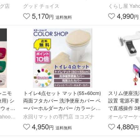
おしり洗浄機 軽量 Type-C充電 3モ
ング店
グッド チョイス
くらし屋 Ya
ード搭載 収納袋付き
5,170
4,990
円
円
送料無料
レニモ
トイレ4点セット マット(55×60cm)
スリム便座洗
用) シ
両面フタカバー 洗浄便座カバー ペ
設置 電源不要
 ウォシ
ーパーホルダーカバー /カラーショ
で直感操作 3
 洗える
ップ ベージュ
ダー付き 接
oo!
水回りマットの専門店 ヨコズナ
オールマーケ
洗浄 妊婦 お
4,950
4,880
円
円
送料無料