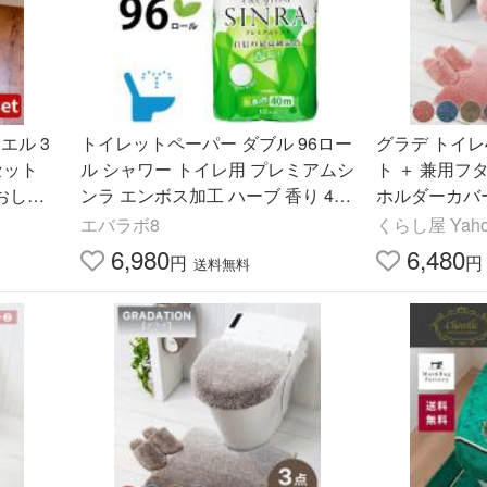
エル 3
トイレットペーパー ダブル 96ロー
グラデ トイレ
セット
ル シャワー トイレ用 プレミアムシ
ト ＋ 兼用フ
トおしゃ
ンラ エンボス加工 ハーブ 香り 40
ホルダーカバー
ゃれ グ
m 12ロール×8パック p1008 日本製
エバラボ8
くらし屋 Ya
まとめ買い
6,980
6,480
円
円
送料無料