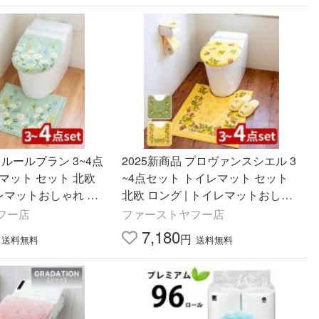
フルールブラン 3~4点
2025新商品 プロヴァンスシエル 3
マット セット 北欧
~4点セット トイレマット セット
イレマットおしゃれ お
北欧 ロング | トイレマットおしゃ
日本製 洗える かわい
れ トイレ用品 日本製 おしゃれ グ
フー店
ファーストヤフー店
ト グリー
リーン イエロー スリッパ
7,180
円
送料無料
送料無料