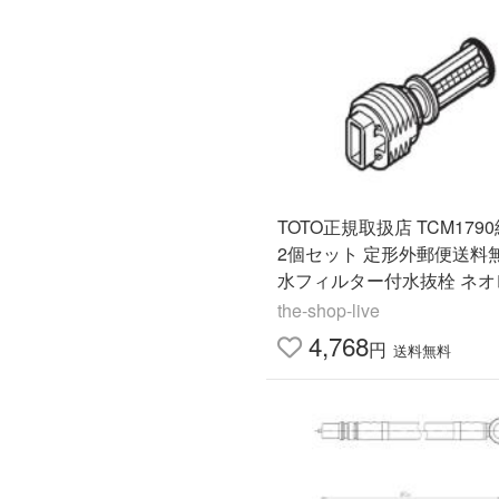
TOTO正規取扱店 TCM1790純正品
2個セット 定形外郵便送料無料
水フィルター付水抜栓 ネオレスト
NX アプリコット Pタイプ
the-shop-live
ュレット部品 補修品
4,768
円
送料無料