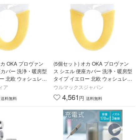
オカ OKA プロヴァン
(5個セット) オカ OKA プロヴァン
座カバー 洗浄・暖房型
ス シエル 便座カバー 洗浄・暖房型
ー 北欧 ウォシュレッ
タイプ イエロー 北欧 ウォシュレッ
 抗菌 黄色 無地
ト やわらかい 抗菌 黄色 無地
ィア
ウルマックスジャパン
4,561
円
送料無料
送料無料