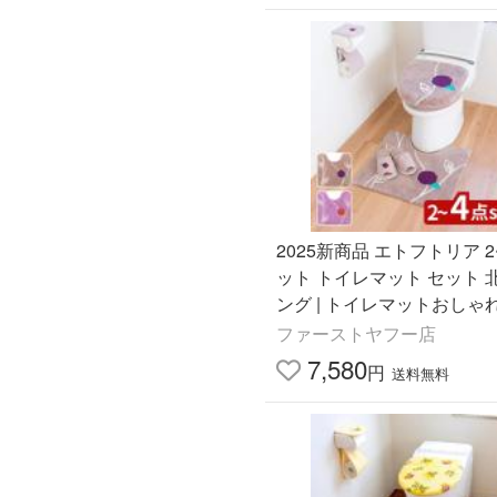
2025新商品 エトフトリア 2
ット トイレマット セット 
ング | トイレマットおしゃ
い トイレタリー おしゃれ 
ファーストヤフー店
バー トイレフタカバー
7,580
円
送料無料