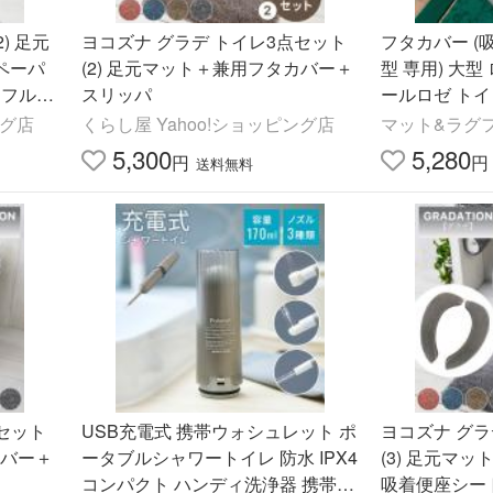
) 足元
ヨコズナ グラデ トイレ3点セット
フタカバー (
ペーパ
(2) 足元マット＋兼用フタカバー＋
型 専用) 大
 フルー
スリッパ
ールロゼ ト
ット 高級 シ
ング店
くらし屋 Yahoo!ショッピング店
マット&ラグフ
カ
店
5,300
5,280
円
円
送料無料
セット
USB充電式 携帯ウォシュレット ポ
ヨコズナ グラ
カバー＋
ータブルシャワートイレ 防水 IPX4
(3) 足元マ
コンパクト ハンディ洗浄器 携帯用
吸着便座シー