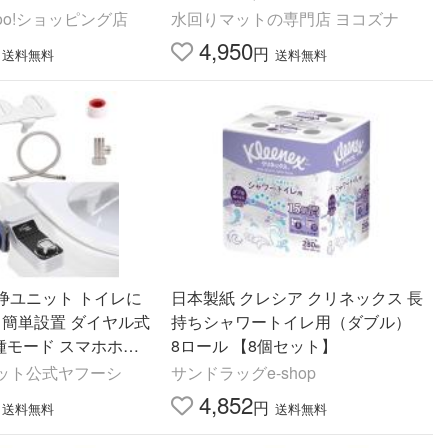
ップ チャコールグレー
hoo!ショッピング店
水回りマットの専門店 ヨコズナ
4,950
円
送料無料
送料無料
浄ユニット トイレに
日本製紙 クレシア クリネックス 長
 簡単設置 ダイヤル式
持ちシャワートイレ用（ダブル）
種モード スマホホル
8ロール 【8個セット】
続ホース付き 水道用圧
ット公式ヤフーシ
サンドラッグe-shop
年寄り 男女
4,852
円
送料無料
送料無料