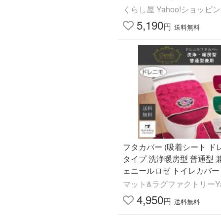
くらし屋 Yahoo!ショッピ
5,190
円
送料無料
フタカバー (吸着シート ド
タイプ 洗浄暖房型 普通型 兼
ェニールロゼ トイレカバー
ュレット 高級 シェニール織
マット&ラグファクトリーYah
オカ
店
4,950
円
送料無料