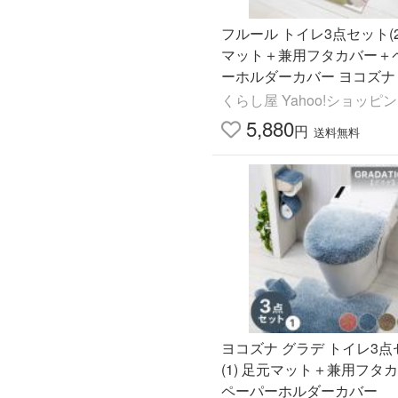
フルール トイレ3点セット(2
マット＋兼用フタカバー＋
ーホルダーカバー ヨコズナ
ルセット
くらし屋 Yahoo!ショッピ
5,880
円
送料無料
ヨコズナ グラデ トイレ3点
(1) 足元マット＋兼用フタ
ペーパーホルダーカバー