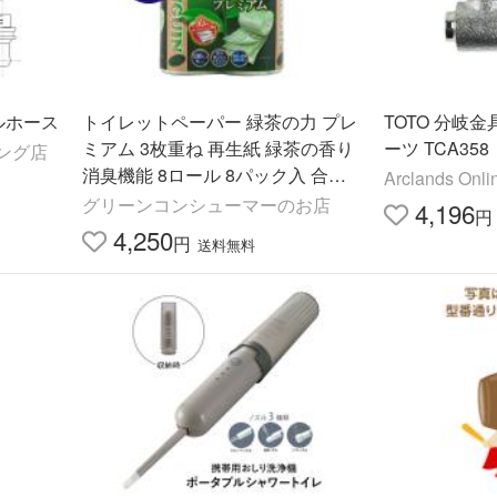
ブルホース
トイレットペーパー 緑茶の力 プレ
TOTO 分岐
ミアム 3枚重ね 再生紙 緑茶の香り
ーツ TCA358
ピング店
消臭機能 8ロール 8パック入 合計6
Arclands O
4ロール ギフト まとめ買い 丸富製
グリーンコンシューマーのお店
4,196
円
紙 1996
4,250
円
送料無料