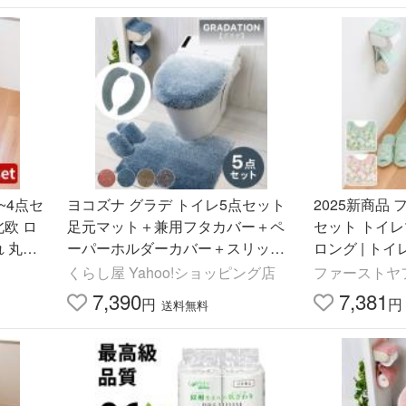
~4点セ
ヨコズナ グラデ トイレ5点セット
2025新商品 
北欧 ロ
足元マット＋兼用フタカバー＋ペ
セット トイレ
れ 丸洗
ーパーホルダーカバー＋スリッパ
ロング | ト
トイレカ
＋吸着便座シート
しゃれ 花柄 
くらし屋 Yahoo!ショッピング店
ファーストヤ
い マーガレッ
7,390
7,381
円
円
送料無料