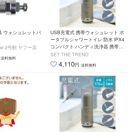
金具 ウォシュレットパ
USB充電式 携帯ウォシュレット ポ
ータブルシャワートイレ 防水 IPX4
コンパクト ハンディ洗浄器 携帯用
nline 2号館 ヤフー店
おしり洗浄機 軽量 Type-C充電 3モ
SET THE TREND
送料無料
ード搭載 収納袋付き
4,110
円
送料無料