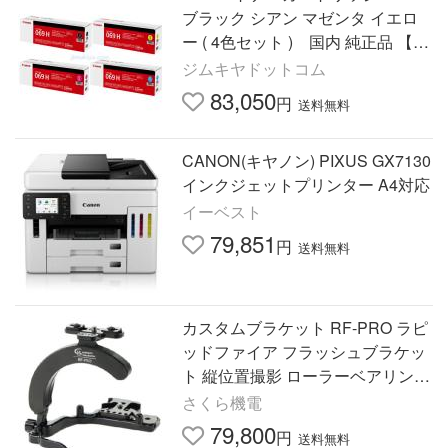
ブラック シアン マゼンタ イエロ
ー ( 4色セット ) 国内 純正品 【C
anon直送品】 CRG-069
ジムキヤドットコム
83,050
円
送料無料
CANON(キヤノン) PIXUS GX7130
インクジェットプリンター A4対応
イーベスト
79,851
円
送料無料
カスタムブラケット RF-PRO ラピ
ッドファイア フラッシュブラケッ
ト 縦位置撮影 ローラーベアリング
Custom Brackets 1/4ネジ キヤノン
さくら機電
ニコン ソニー 一眼対応
79,800
円
送料無料