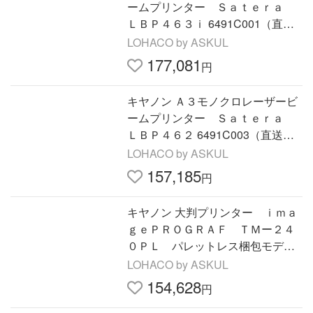
ームプリンター Ｓａｔｅｒａ
ＬＢＰ４６３ｉ 6491C001（直送
品）
LOHACO by ASKUL
177,081
円
キヤノン Ａ３モノクロレーザービ
ームプリンター Ｓａｔｅｒａ
ＬＢＰ４６２ 6491C003（直送
品）
LOHACO by ASKUL
157,185
円
キヤノン 大判プリンター ｉｍａ
ｇｅＰＲＯＧＲＡＦ ＴＭー２４
０ＰＬ パレットレス梱包モデル
6242C030（直送品）
LOHACO by ASKUL
154,628
円