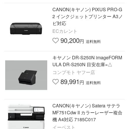
CANON(キヤノン) PIXUS PRO-G
2 インクジェットプリンター A3ノ
ビ対応
ECカレント
90,200
円
送料無料
キヤノン DR-S250N imageFORM
ULA DR-S250N 目安在庫=△
コンプモト ヤフー店
89,991
円
送料無料
CANON(キヤノン) Satera サテラ
MF751Cdw II カラーレーザー複合
機 A4対応 7185C017
イーベスト