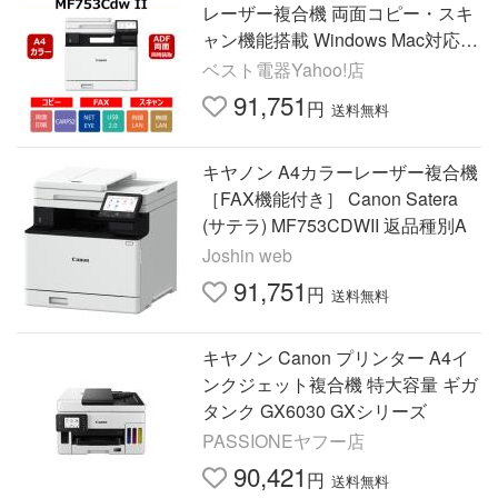
レーザー複合機 両面コピー・スキ
ャン機能搭載 Windows Mac対応
ホワイト
ベスト電器Yahoo!店
91,751
円
送料無料
キヤノン A4カラーレーザー複合機
［FAX機能付き］ Canon Satera
(サテラ) MF753CDWII 返品種別A
Joshin web
91,751
円
送料無料
キヤノン Canon プリンター A4イ
ンクジェット複合機 特大容量 ギガ
タンク GX6030 GXシリーズ
PASSIONEヤフー店
90,421
円
送料無料