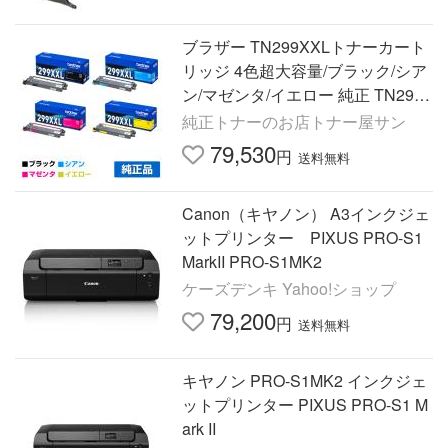
ブラザー TN299XXLトナーカート
リッジ 4色超大容量/ブラック/シア
ン/マゼンタ/イエロー 純正 TN299
XXLBK/XXLC/XXLM/XXLY MFC-L
純正トナーのお店トナー屋サン
3780CDW HL-L3240CDW 用トナ
79,530
円
送料無料
ー
Canon（キヤノン） A3インクジェ
ットプリンター PIXUS PRO-S1
MarkII PRO-S1MK2
ケーズデンキ Yahoo!ショップ
79,200
円
送料無料
キヤノン PRO-S1MK2 インクジェ
ットプリンター PIXUS PRO-S1 M
ark II