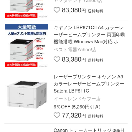
ヤマダデンキ Yahoo!店
83,380
円
送料無料
キヤノン LBP671CII A4 カラーレ
ーザービームプリンター 両面印刷
機能搭載 Windows Mac対応 ホワ
イト
ベスト電器Yahoo!店
83,380
円
送料無料
レーザープリンター キヤノン A3
カラーレーザービームプリンター
Satera LBP811C
イートレンドヤフー店
6％OFF (5,260円引き)
77,320
円
送料無料
Canon トナーカートリッジ 069H