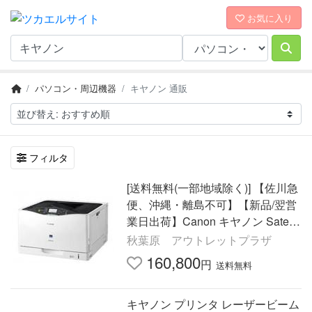
お気に入り
パソコン・周辺機器
キヤノン 通販
フィルタ
[送料無料(一部地域除く)] 【佐川急
便、沖縄・離島不可】【新品/翌営
業日出荷】Canon キヤノン Satera
LBP841C A3カラーレーザー
秋葉原 アウトレットプラザ
160,800
円
送料無料
キヤノン プリンタ レーザービーム