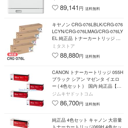
89,141
円
送料無料
キヤノン CRG-076LBLK/CRG-076
LCYN/CRG-076LMAG/CRG-076LY
EL 純正品 トナーカートリッジ ブ
ラック・シアン・マゼンタ・イエ
ミタストア
ロー 4色セット
88,880
円
送料無料
CANON トナーカートリッジ 055H
ブラック シアン マゼンタ イエロ
ー ( 4色セット ) 国内 純正品【Ca
non直送品】 CRG-055H
ジムキヤドットコム
86,700
円
送料無料
純正品 4色セット キャノン 大容量
トナーカートリッジ069H 4色セッ