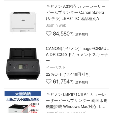
キヤノン A3対応 カラーレーザー
ビームプリンター Canon Satera
(サテラ) LBP811C 返品種別A
Joshin web
84,580
円
送料無料
CANON(キヤノン) imageFORMUL
A DR-C340 ドキュメントスキャナ
ー
イーベスト
22％OFF (17,446円引き)
61,754
円
送料無料
キヤノン LBP671CII A4 カラーレ
ーザービームプリンター 両面印刷
機能搭載 Windows Mac対応 ホワ
イト