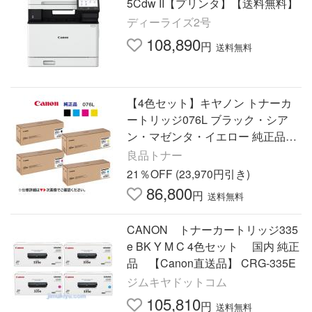
5Cdw II【プリンタ】【送料無料】
ディーライズ2号
108,890
円
送料無料
【4色セット】キヤノン トナーカ
ートリッジ076L ブラック・シア
ン・マゼンタ・イエロー 純正品・
新品（ Satera LBP812Ci, LBP811
良品トナー
C 対応）
21％OFF (23,970円引き)
86,800
円
送料無料
CANON トナーカートリッジ335
e BK Y M C 4色セット 国内 純正
品 【Canon直送品】 CRG-335E
ジムキヤドットコム
105,810
円
送料無料