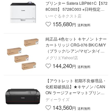
プリンター Satera LBP861C【572
8C003】 5728C003 ※日時指定不
可
いーぐるネクスト店
155,680
円
送料無料
純正品 4色セット キヤノン トナー
カートリッジ CRG-076 BK/C/M/Y
（ブラック/シアン/マゼンタ/イエ
ロー） 4色セット 対応機種：LB
メグリエYahoo!店
P812Ci / LBP811C
144,240
円
送料無料
【アウトレット 初期不良修理品・
化粧箱破損品】★キヤノン / CAN
ON ラージフォーマットプリンタ
ー imagePROGRAF PRO-1100
ディーライズ
【送料無料】
143,560
円
送料無料