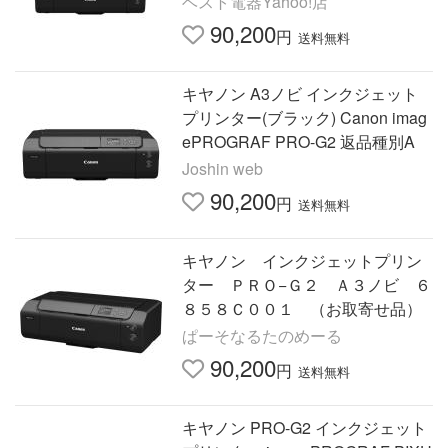
ベスト電器Yahoo!店
90,200
円
送料無料
キヤノン A3ノビ インクジェット
プリンター(ブラック) Canon imag
ePROGRAF PRO-G2 返品種別A
Joshin web
90,200
円
送料無料
キヤノン インクジェットプリン
ター ＰＲＯ−Ｇ２ Ａ３ノビ ６
８５８Ｃ００１ （お取寄せ品）
ぱーそなるたのめーる
90,200
円
送料無料
キヤノン PRO-G2 インクジェット