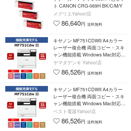
ト CANON CRG-069H BK/C/M/Y
メグリエYahoo!店
86,640
円
送料無料
キヤノン MF751CDWII A4カラー
レーザー複合機 両面コピー・スキ
ャン機能搭載 Windows Mac対応
ホワイト
ヤマダデンキ Yahoo!店
86,526
円
送料無料
キヤノン MF751CDWII A4カラー
レーザー複合機 両面コピー・スキ
ャン機能搭載 Windows Mac対応
ホワイト
ベスト電器Yahoo!店
86,526
円
送料無料