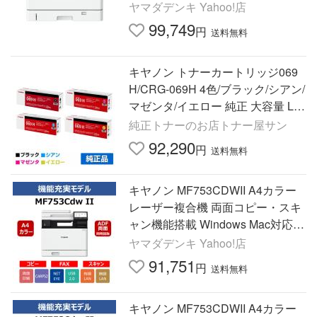
ヤマダデンキ Yahoo!店
99,749
円
送料無料
キヤノン トナーカートリッジ069
H/CRG-069H 4色/ブラック/シアン/
マゼンタ/イエロー 純正 大容量 LB
P671C LBP672C LBP674C MF75
純正トナーのお店トナー屋サン
1cdw MF753cdw MF755cdw 用ト
92,290
円
送料無料
ナー
キヤノン MF753CDWII A4カラー
レーザー複合機 両面コピー・スキ
ャン機能搭載 Windows Mac対応
ホワイト
ヤマダデンキ Yahoo!店
91,751
円
送料無料
キヤノン MF753CDWII A4カラー