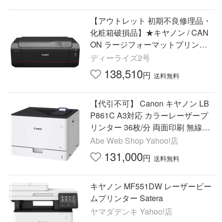
【アウトレット 初期不良修理品・
化粧箱破損品】★キヤノン / CAN
ON ラージフォーマットプリンタ
ー imagePROGRAF PRO-1100
ディーライズ2号
【送料無料】
138,510
円
送料無料
【代引不可】 Canon キヤノン LB
P861C A3対応 カラーレーザープ
リンター 36枚/分 両面印刷 無線LA
N Satera 5728C003
Abe Web Shop Yahoo!店
131,000
円
送料無料
キヤノン MF551DW レーザービー
ムプリンター Satera
ヤマダデンキ Yahoo!店