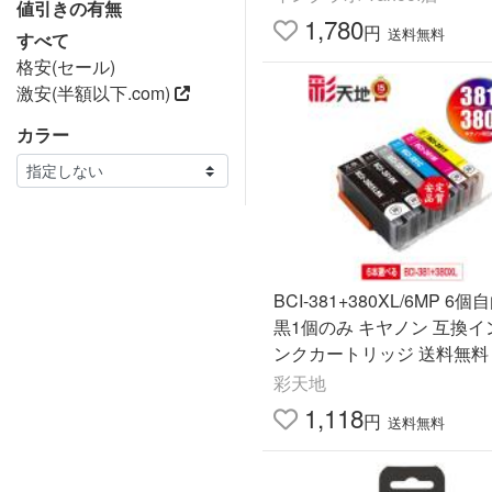
値引きの有無
1,780
円
送料無料
すべて
格安(セール)
激安(半額以下.com)
カラー
BCI-381+380XL/6MP 6
黒1個のみ キヤノン 互換イ
ンクカートリッジ 送料無料 (B
80 BCI-381 BCI-380XL BCI
彩天地
BCI 380 381)
1,118
円
送料無料