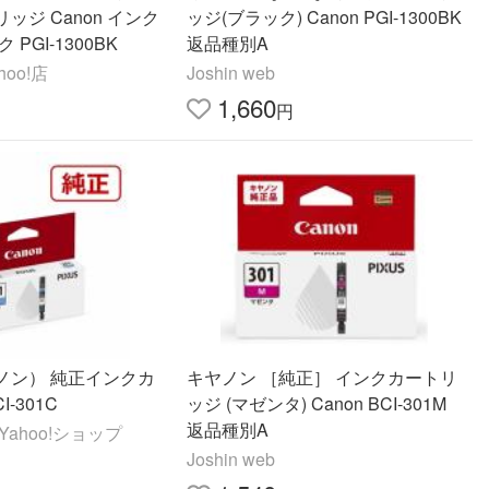
ッジ Canon インク
ッジ(ブラック) Canon PGI-1300BK
PGI-1300BK
返品種別A
oo!店
Joshin web
1,660
円
ヤノン） 純正インクカ
キヤノン ［純正］ インクカートリ
-301C
ッジ (マゼンタ) Canon BCI-301M
返品種別A
ahoo!ショップ
Joshin web