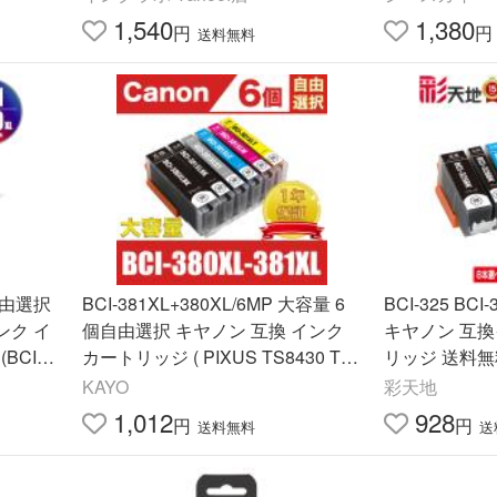
6030(BCI-370
1,540
1,380
円
円
送料無料
個自由選択
BCI-381XL+380XL/6MP 大容量 6
BCI-325 BC
ンク イ
個自由選択 キヤノン 互換 インク
キヤノン 互
CI-3
カートリッジ ( PIXUS TS8430 TS
リッジ 送料無料 
-381XL
8330 TS8230 TS8130 TS7430 TS
P BCI 325 BC
KAYO
彩天地
7330 TS6330 TS6230 TS6130 )
PIXUS MG623
1,012
928
円
円
送料無料
送