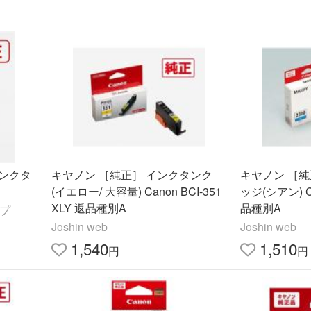
インクタ
キヤノン ［純正］ インクタンク
キヤノン ［
(イエロー/ 大容量) Canon BCI-351
ッジ(シアン) Ca
XLY 返品種別A
品種別A
ップ
Joshin web
Joshin web
1,540
1,510
円
円