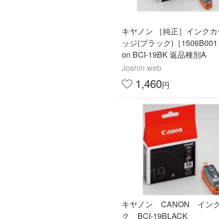
キヤノン ［純正］インクカ
ッジ(ブラック)［1506B001
on BCI-19BK 返品種別A
Joshin web
1,460
円
キヤノン CANON イン
ク BCI-19BLACK