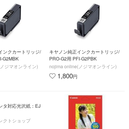
インクカートリッジ/
キヤノン純正インクカートリッジ/
I-G2MBK
PRO-G2用 PFI-G2PBK
ine(ノジマオンライン)
nojima online(ノジマオンライン)
1,800
円
ンタ対応光沢紙：EJ
レクトショップ