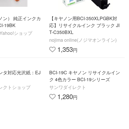
ヤノン） 純正インクカ
【キヤノン用BCI-350XLPGBK対
-19BK
応】リサイクルインク ブラック JI
T-C350BXL
ahoo!ショップ
nojima online(ノジマオンライン)
1,353
円
ンタ対応光沢紙：EJ
BCI-19C キヤノン リサイクルイン
ク 4色カラー BCI-19シリーズ
レクトショップ
サンワダイレクト
1,280
円