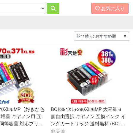
お気に入り
+370XL/5MP【好きな色
BCI-381XL+380XL/6MP 大容量 6
増量 キヤノン用 互
個自由選択 キヤノン 互換インク イ
正同等容量 対応プリン
ンクカートリッジ 送料無料 (BCI-3
S9030 TS8030 TS
80 BCI-381 BCI-380XL BCI-381XL
彩天地