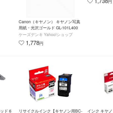
1,738
円
Canon（キヤノン） キヤノン写真
用紙・光沢ゴールド GL-101L400
ケーズデンキ Yahoo!ショップ
1,778
円
ッド 6
リサイクルインク【キヤノン用BC-
インク キヤノ