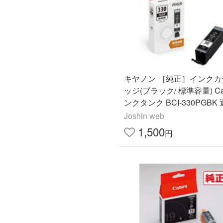
キヤノン ［純正］インクカ
ッジ(ブラック/ 標準容量) Ca
ンクタンク BCI-330PGBK
別A
Joshin web
1,500
円