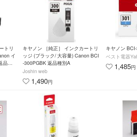
ートリ
キヤノン ［純正］ インクカートリ
キヤノン BCI-
non イ
ッジ (ブラック/ 大容量) Canon BCI
ベスト電器Yah
 返品種
-300PGBK 返品種別A
1,485
円
Joshin web
1,490
円