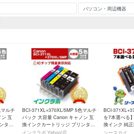
 6色マルチ
BCI-371XL+370XL/5MP 5色マルチ
BCI-371XL
ノン 互
パック 大容量 Canon キャノン 互
を7本選べる】
ンター
換インクカートリッジ プリンター
換インク 純
知対応
インク ICチップ・残量検知対応
ター：PIXUS T
インクラボ Yahoo!店
シースカイ