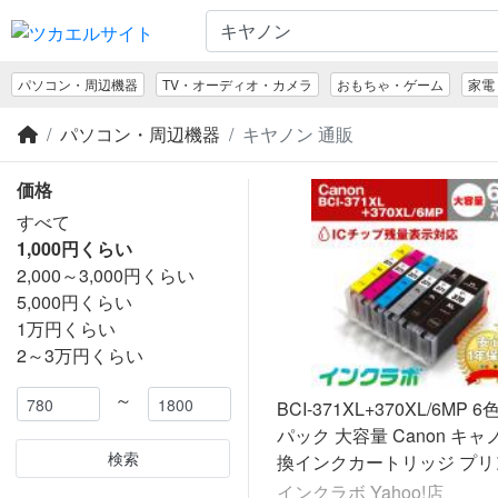
パソコン・周辺機器
TV・オーディオ・カメラ
おもちゃ・ゲーム
家電
パソコン・周辺機器
キヤノン 通販
価格
すべて
1,000円くらい
2,000～3,000円くらい
5,000円くらい
1万円くらい
2～3万円くらい
～
BCI-371XL+370XL/6MP
パック 大容量 Canon キャ
検索
換インクカートリッジ プリ
インク ICチップ・残量検
インクラボ Yahoo!店