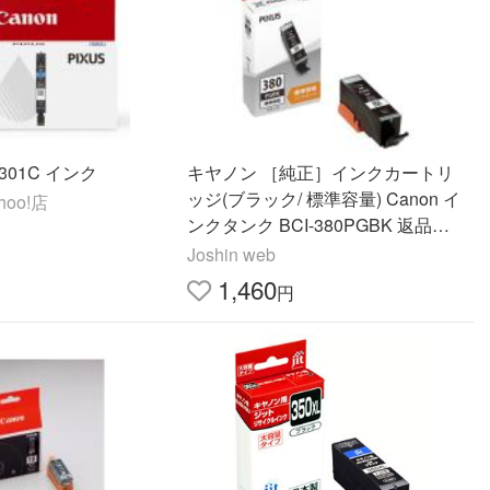
301C インク
キヤノン ［純正］インクカートリ
ッジ(ブラック/ 標準容量) Canon イ
oo!店
ンクタンク BCI-380PGBK 返品種
別A
Joshin web
1,460
円