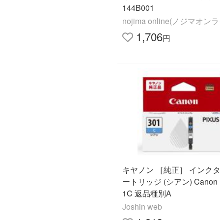
144B001
nojima online(ノジマオン
1,706
円
キヤノン ［純正］ インク
ートリッジ (シアン) Canon B
1C 返品種別A
Joshin web