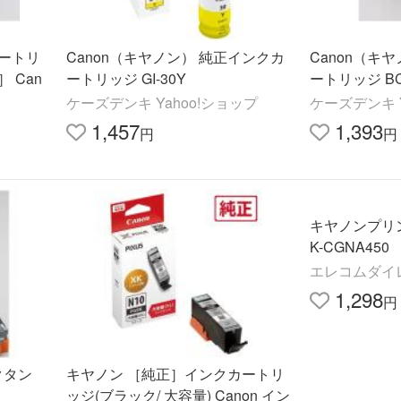
ートリ
Canon（キヤノン） 純正インクカ
Canon（キ
］ Can
ートリッジ GI-30Y
ートリッジ BCI
ケーズデンキ Yahoo!ショップ
ケーズデンキ Y
1,457
1,393
円
円
キヤノンプリ
K-CGNA450
エレコムダイ
1,298
円
クタン
キヤノン ［純正］インクカートリ
ッジ(ブラック/ 大容量) Canon イン