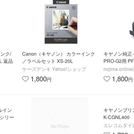
ンク/
Canon（キヤノン） カラーインク
キヤノン純正
L 返品
／ラベルセット XS-20L
PRO-G2用 PF
ケーズデンキ Yahoo!ショップ
nojima onl
1,800
1,800
円
円
クルイン
キヤノンプリ
40シリー
K-CGNL400
エレコムダイ