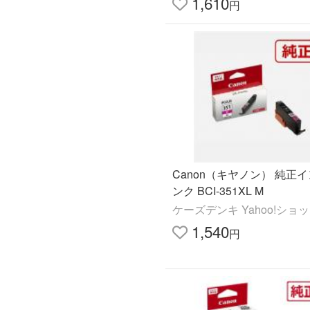
1,610
円
Canon（キヤノン） 純正
ンク BCI-351XL M
ケーズデンキ Yahoo!ショ
1,540
円