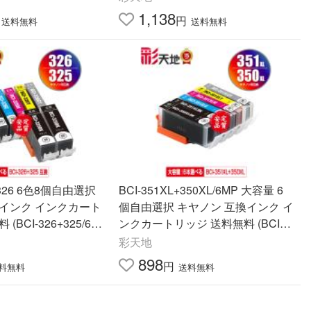
 BCI-371)
BCI-381XL+380XL/5MP)
1,138
円
送料無料
送料無料
I-326 6色8個自由選択
BCI-351XL+350XL/6MP 大容量 6
換インク インクカート
個自由選択 キヤノン 互換インク イ
(BCI-326+325/6M
ンクカートリッジ 送料無料 (BCI-3
I 326 BCI325 BCI326
50 BCI-351 BCI-350XL BCI-351XL
彩天地
0)
BCI-351+350/6MP BCI 350)
898
円
料無料
送料無料