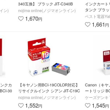
340互換】 ブラック JIT-C340B
インクカートリ
タンク ブラック 
ライン)
nojima online(ノジマオンライン)
ベスト電器Yah
1,670
円
1,661
円
タンクカ
【キヤノン用BCI-19COLOR対応】
Canon（キ
CI-30
リサイクルインク シアン JIT-C19C
ートリッジ BCI
nojima online(ノジマオンライン)
ケーズデンキ Y
1,552
1,545
円
円