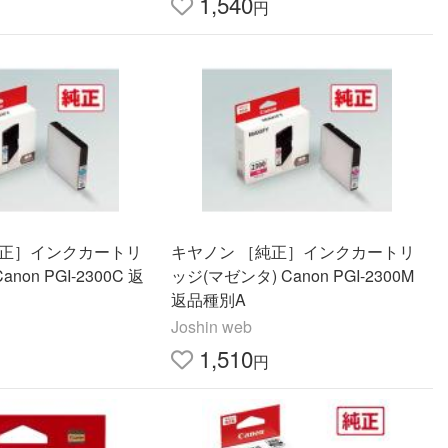
1,540
円
純正］インクカートリ
キヤノン ［純正］インクカートリ
non PGI-2300C 返
ッジ(マゼンタ) Canon PGI-2300M
返品種別A
Joshin web
1,510
円