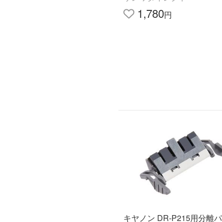
1,780
円
キヤノン DR-P215用分離パ