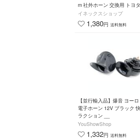
m 社外ホーン 交換用 トヨタ
ダ ニッサン スズキ ダイハ
イネックスショップ
ル ミツビシ等に対応
1,380
円
送料無料
【並行輸入品】爆音 ヨーロ
電子ホーン 12V ブラック 
ラクション __
YouShowShop
1,332
円
送料無料