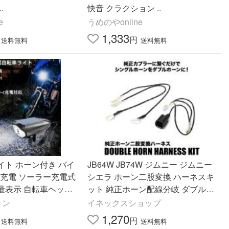
.
快音 クラクション ..
e
うめのやonline
1,333
円
送料無料
送料無料
イト ホーン付き バイ
JB64W JB74W ジムニー ジムニー
シエラ ホーン二股変換 ハーネスキ
量表示 自転車ヘッド
ット 純正ホーン配線分岐 ダブルホ
車電子ホーン
ーン化 クラクション
ョン
イネックスショップ
1,270
円
送料無料
送料無料