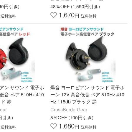
2
590円引き)
48％OFF (1,590円引き)
1,670
円
送料無料
送料無料
アン サウンド 電子ホ
爆音 ヨーロピアン サウンド 電子ホ
低音 ペア 510Hz 410
ーン 12V 高音低音 ペア 510Hz 410
ッド 赤
Hz 115db ブラック 黒
ear
CrossBorderGear
0円引き)
5％OFF (100円引き)
1,680
円
送料無料
送料無料