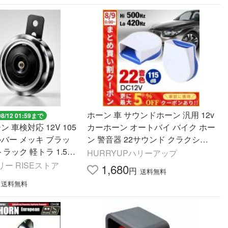
ホーン 車 サウンドホーン 汎用 12v
08/12 01:59まで
ン 車検対応 12V 105
カーホーン オートバイ バイク ホー
シルバー メッキ ブラッ
ン 警音器 22サウンド クラクショ
トラック 軽トラ 1.5A
ン 電子ホーン 2個セット 小型 低音
HURRYUPハリーアップ
力 高音 ラウンド型
高音 爆音
ー RISEストア
1,680
円
送料無料
送料無料