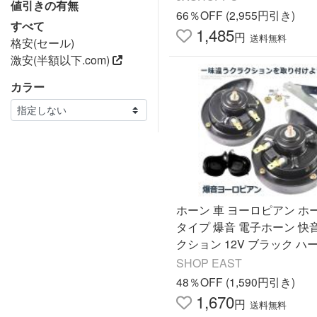
値引きの有無
66％OFF (2,955円引き)
すべて
1,485
円
送料無料
格安(セール)
激安(半額以下.com)
カラー
ホーン 車 ヨーロピアン ホー
タイプ 爆音 電子ホーン 快
クション 12V ブラック ハ
カスタム 音色 ブラック HOR
SHOP EAST
2
48％OFF (1,590円引き)
1,670
円
送料無料