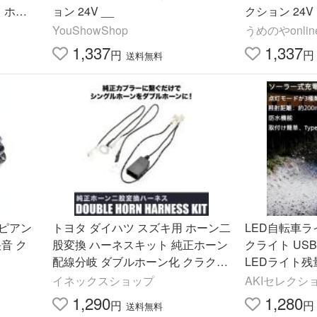
 ホン
ョン 24V __
クション 24V .
ツ スバ
YouShowShop
うめのやonlin
1,337
1,337
円
円
送料無料
ピアン
トヨタ ダイハツ スズキ用 ホーン二
LED自転車ラ
快音 ク
股変換 ハーネスキット 純正ホーン
クライト USB充電 ソーラー充電式
配線分岐 ダブルホーン化 クラクシ
LEDライト残
ョン
ライト 自転
イネックスショップ
AKIセレクシ
1,290
1,280
円
円
送料無料