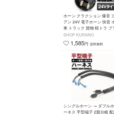
ホーン クラクション 爆音 
アン 24V 電子ホーン 快音
車 トラック 貨物 軽トラ 
SHOP KURANO
1,585
円
送料無料
シングルホーン → ダブル
ーネス 平型端子 2股分岐 配線