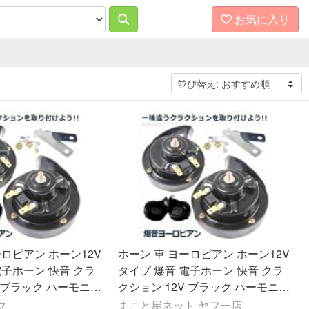
お気に入り
ーロピアン ホーン12V
ホーン 車 ヨーロピアン ホーン12V
電子ホーン 快音 クラ
タイプ 爆音 電子ホーン 快音 クラ
V ブラック ハーモニー
クション 12V ブラック ハーモニー
ブラック HORN02-1
カスタム 音色 ブラック HORN02-1
ク
まこと屋ネット ヤフー店