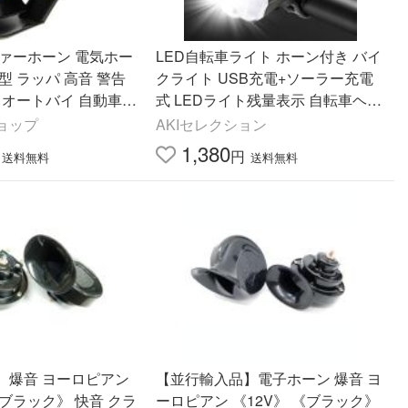
ファーホーン 電気ホー
LED自転車ライト ホーン付き バイ
型 ラッパ 高音 警告
クライト USB充電+ソーラー充電
 オートバイ 自動車
式 LEDライト残量表示 自転車ヘッ
(ブラック)
ドライト 自転車電子ホーン
ョップ
AKIセレクション
1,380
円
送料無料
送料無料
】爆音 ヨーロピアン
【並行輸入品】電子ホーン 爆音 ヨ
ブラック》 快音 クラ
ーロピアン 《12V》 《ブラック》