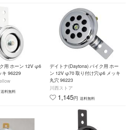
用 ホーン 12V φ6
デイトナ(Daytona) バイク用 ホー
キ 96229
ン 12V φ70 取り付け穴φ6 メッキ
丸穴 96223
llow
川西ストア
送料無料
1,145
円
送料無料