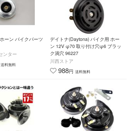
 ホーン バイクパーツ
デイトナ(Daytona) バイク用 ホー
ン 12V φ70 取り付け穴φ6 ブラッ
ク渦穴 96227
センター
川西ストア
送料無料
988
円
送料無料