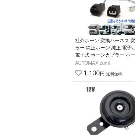
社外ホーン 変換ハーネス 
ラー 純正ホーン 純正 電子
電子式 ホーンカプラー ハー
付 交換
AUTOMAXizumi
1,130
円
送料無料