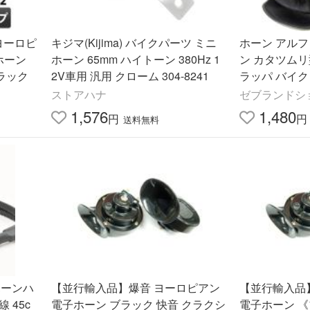
ヨーロピ
キジマ(Kijima) バイクパーツ ミニ
ホーン アル
 ホーン
ホーン 65mm ハイトーン 380Hz 1
ン カタツムリ
ブラック
2V車用 汎用 クローム 304-8241
ラッパ バイク
汎用 DC12V 
ストアハナ
ゼブランドシ
1,576
1,480
円
円
送料無料
ホーンハ
【並行輸入品】爆音 ヨーロピアン
【並行輸入品
 45c
電子ホーン ブラック 快音 クラクシ
電子ホーン 《