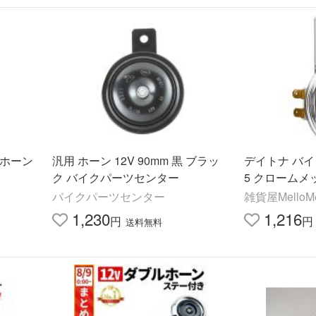
 ホーン
汎用 ホーン 12V 90mm 黒 ブラッ
デイトナ バイク
ク バイクパーツセンター
5 クロームメッ
バイクパーツセンター
雑貨屋MelloMe
1,230
1,216
円
円
送料無料