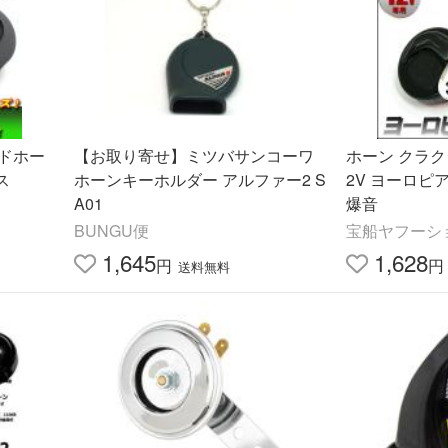
ドホー
【お取り寄せ】ミツバサンコーワ
ホーン クラク
ス
ホーンキーホルダー アルファー2 S
2V ヨーロピ
A01
爆音
BUNGU便
宝船ヤフーシ
1,645
1,628
円
円
送料無料