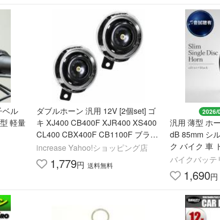
子ベル
ダブルホーン 汎用 12V [2個set] ゴ
2026/
ト型 軽量
キ XJ400 CB400F XJR400 XS400
汎用 薄型 ホー
CL400 CBX400F CB1100F ブラッ
dB 85mm 
ク シルバー メッキ
ク バイク 車 
increase Yahoo!ショッピング店
小型 低消費電
バイクバッテリ
1,779
円
送料無料
ディスク型
1,690
円