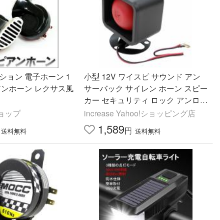
ション 電子ホーン 1
小型 12V ワイスピ サウンド アン
アンホーン レクサス風
サーバック サイレン ホーン スピー
カー セキュリティ ロック アンロッ
ク 警報 盗難防止
ョップ
increase Yahoo!ショッピング店
1,589
円
送料無料
送料無料