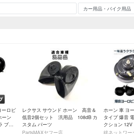
ヨーロピ
レクサス サウンド ホーン 高音＆
ホーン 車 ヨ
 ホーン
低音2個セット 汎用品 108dB カ
タイプ 爆音 
ラ ブラ
スタム パーツ
クション 12
カスタム 音色 
PartsMAXヤフー店
絆ネットワー