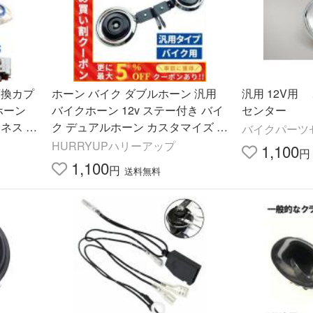
変換カプ
ホーン バイク ダブルホーン 汎用
汎用 12V用
ホーン
バイクホーン 12v ステー付き バイ
センター
ネス 取
ク デュアルホーン カスタマイズ ド
バイクパーツ
レスアップ 防水 交換 バイク用品
HURRYUPハリーアップ
1,100
円
1,100
円
送料無料