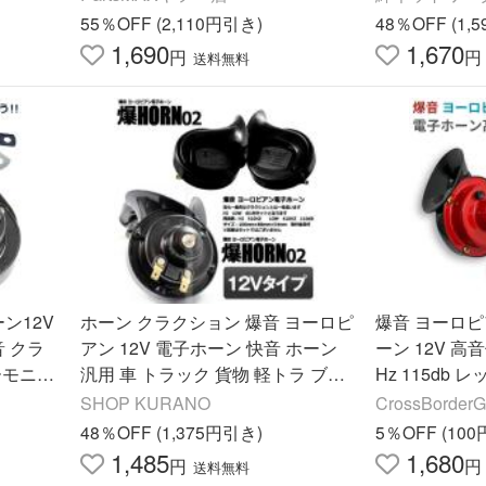
2
55％OFF (2,110円引き)
48％OFF (1,
1,690
1,670
円
円
送料無料
ン12V
ホーン クラクション 爆音 ヨーロピ
爆音 ヨーロピ
音 クラ
アン 12V 電子ホーン 快音 ホーン
ーン 12V 高音
ーモニー
汎用 車 トラック 貨物 軽トラ ブラ
Hz 115db レ
N02-1
ック
SHOP KURANO
CrossBorderG
48％OFF (1,375円引き)
5％OFF (10
1,485
1,680
円
円
送料無料