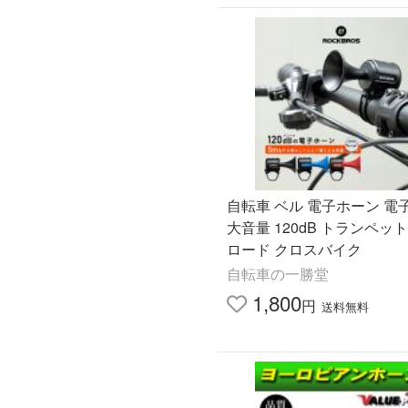
自転車 ベル 電子ホーン 電
大音量 120dB トランペッ
ロード クロスバイク
自転車の一勝堂
1,800
円
送料無料