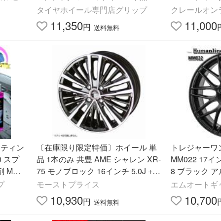
本 4本以上送料無料
イール用 コ
タイヤホイール専門店グリップ
クレールオン
リア
11,350
11,000
円
送料無料
イティン
〔在庫限り限定特価〕ホイール 単
トレジャーワ
 スプ
品 1本のみ 共豊 AME シャレン XR-
MM022 17インチ
 Mサ
75 モノブロック 16インチ 5.0J +4
8 ブラック 
 S
5 4-100 4穴 SHALLEN アルファー
本 4本以上送
プ
モーストプライス
エムオートギ
ド
10,930
10,700
円
送料無料