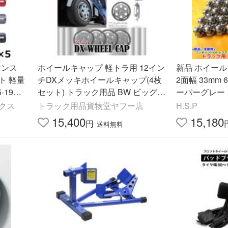
マンス
ホイールキャップ 軽トラ用 12イン
新品 ホイール 
ト 軽量
チDXメッキホイールキャップ(4枚
2面幅 33mm 
5-19HE
セット) トラック用品 BW ビッグウ
ーパーグレー
エスト 3280010
製 高さ 51m
クス
トラック用品貨物堂ヤフー店
H.S.P
ンジ付 メッキ
15,400
15,180
円
送料無料