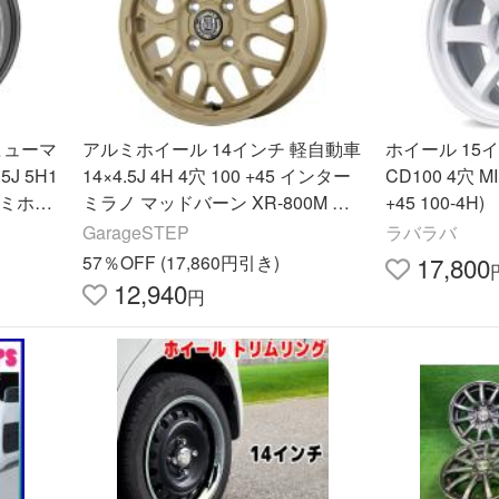
ヒューマ
アルミホイール 14インチ 軽自動車
ホイール 15インチ
5J 5H1
14×4.5J 4H 4穴 100 +45 インター
CD100 4穴 MI
アルミホイ
ミラノ マッドバーン XR-800M ME
+45 100-4H)
無料
ピッチングベージュ
GarageSTEP
ラバラバ
57％OFF (17,860円引き)
17,800
12,940
円