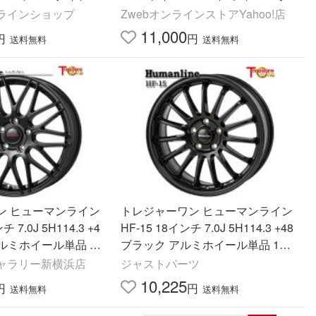
ーティング剤 ゼウスク
ガラスコーティング
ラインショップ
ZwebオンラインストアYahoo!店
11,000
円
円
送料無料
送料無料
ン ヒューマンライン
トレジャーワン ヒューマンライン
 7.0J 5H114.3 +4
HF-15 18インチ 7.0J 5H114.3 +48
アルミホイール単品 1
ブラック アルミホイール単品 1本
料無料
4本以上送料無料
ャラリー新横浜店
ジャストパーツ
10,225
円
円
送料無料
送料無料