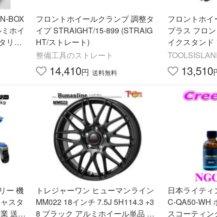
N-BOX
フロントホイールクランプ 調整タ
フロントホイ
ルミホイ
イプ STRAIGHT/15-899 (STRAIG
プラス フロ
メタリッ
HT/ストレート)
イクスタンド
11 08W
タンド タイヤ
整備工具のストレート
TOOLSISLAN
能付き 前輪 耐
14,410
13,510
円
送料無料
リー 機
トレジャーワン ヒューマンライン
日本ライティン
キャスタ
MM022 18インチ 7.5J 5H114.3 +3
C-QA50-W
業 送料
8 ブラック アルミホイール単品 1
スコーティン