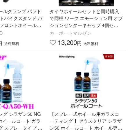
ールクランプ パッド
タイヤホイールセットと同時購入
ントバイクスタンド バ
で同梱 ワーク エモーション用 オプ
 フロントホイールス
ションセンターキャップ 4個セッ
固定用 黒 アシスト機
ト
D
カーポートマルゼン
荷重680kg
13,200
円
円
送料無料
送料無料
グ シラザン50 NG
【スプレー式ホイール用ガラスコ
H ホイールコート ガラ
ーティング 】ゼウスクリア シラザ
グ スプレータイプ ホ
ン50 ホイールコート ホイール専用