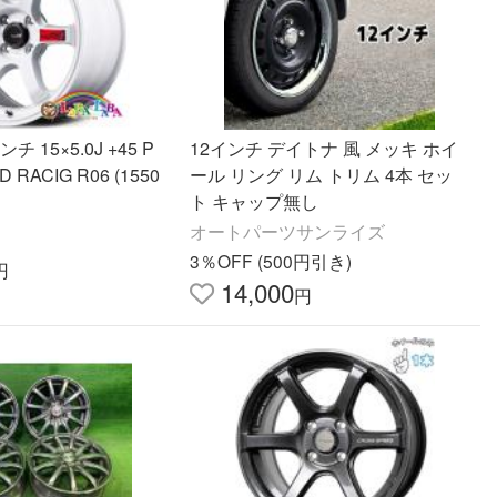
 15×5.0J +45 P
12インチ デイトナ 風 メッキ ホイ
D RACIG R06 (1550
ール リング リム トリム 4本 セッ
ト キャップ無し
オートパーツサンライズ
3％OFF (500円引き)
円
14,000
円