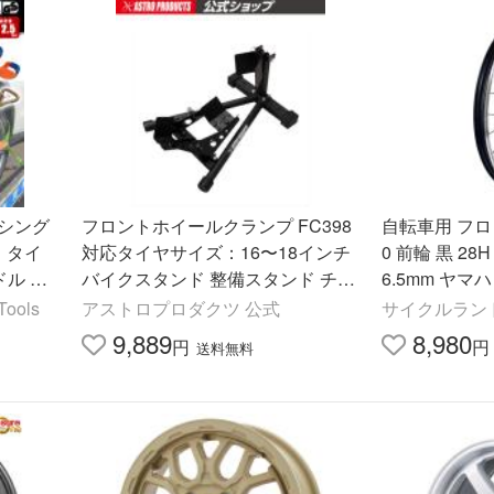
シング
フロントホイールクランプ FC398
自転車用 フロン
 タイ
対応タイヤサイズ：16〜18インチ
0 前輪 黒 28
ドル タ
バイクスタンド 整備スタンド チョ
6.5mm ヤマ
付け 荷
ック ガレージ バイク 駐輪 駐車 ア
シスト自転車対
ools
アストロプロダクツ 公式
サイクルラン
ストロプロダクツ
丈夫
9,889
8,980
円
円
送料無料