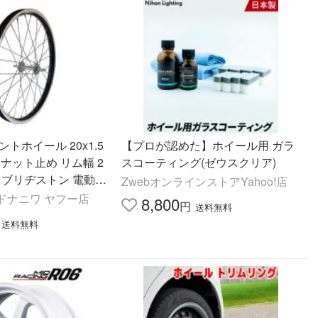
トホイール 20x1.5
【プロが認めた】ホイール用 ガラ
H ナット止め リム幅 2
スコーティング(ゼウスクリア)
ハ ブリヂストン 電動ア
ZwebオンラインストアYahoo!店
応 20インチ 頑丈
ドナニワ ヤフー店
8,800
円
送料無料
送料無料