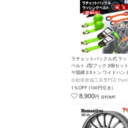
ラチェットバックル式 ラッ
ベルト J型フック 2個セット
ヤ固縛 2.5トン ワイドハン
イヤ 車 トラック 固定 締め
自動車整備工具専門店 PeroT
締め ベルト プリウス
1％OFF (100円引き)
8,900
円
送料無料