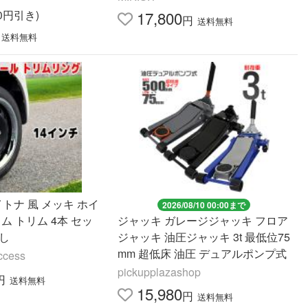
10円引き)
17,800
円
送料無料
送料無料
イトナ 風 メッキ ホイ
2026/08/10 00:00まで
ム トリム 4本 セッ
ジャッキ ガレージジャッキ フロア
し
ジャッキ 油圧ジャッキ 3t 最低位75
mm 超低床 油圧 デュアルポンプ式
ccess
pickupplazashop
円
送料無料
15,980
円
送料無料