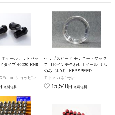
スモ ホイールナットセッ
ケップスピード モンキー・ダック
タイプ 40220-RN8
ス用10インチ合わせホイール リム
のみ（4.0J） KEPSPEED
Yahoo!ショッピン
モトメガネ2号店
15,540
円
円
送料無料
送料無料