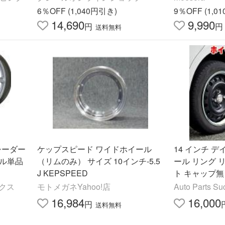
6％OFF (1,040円引き)
9％OFF (1,0
14,690
9,990
円
円
送料無料
クシーダー
ケップスピード ワイドホイール
14 インチ デ
ール単品
（リムのみ） サイズ 10インチ-5.5
ール リング リ
J KEPSPEED
ト キャップ無
クス
モトメガネYahoo!店
Auto Parts Su
16,984
16,000
円
送料無料