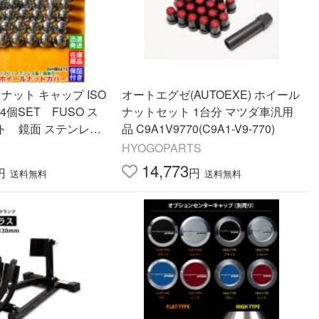
ナット キャップ ISO
オートエグゼ(AUTOEXE) ホイール
64個SET FUSO ス
ナットセット 1台分 マツダ車汎用
ト 鏡面 ステンレス
品 C9A1V9770(C9A1-V9-770)
m フロント リア フラ
HYOGOPARTS
 トラック 4軸
14,773
円
円
送料無料
送料無料