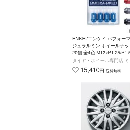
ENKEI/エンケイ パフォー
ジュラルミン ホイールナッ
20個 全4色 M12×P1.25/P1.
X
タイヤ・ホイール専門店 ミ
15,410
円
送料無料