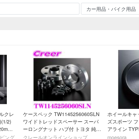
トルクレ
ケースペック TW1145256060SLN
ホイールキャ
1/2)
ワイドトレッドスペーサー スーパ
ズスポーツ フ
20mm
ーロングナット ハブ付 トヨタ 純正
アライン TYPE2 4個セット 品番 5
アルミホイール専用 25mm 汎用
2491
ッピング
クレールオンラインショップ
moesora