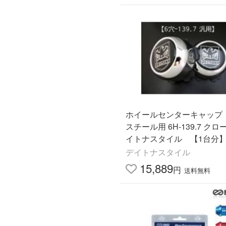
ホイールセンターキャップ
スチール用 6H-139.7 クロ
イトナスタイル 【1台分】 
DB503C ハイエース・キ
デイトナスタイル
ン・4X4等
15,889
円
送料無料