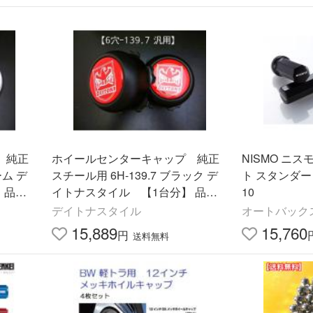
 純正
ホイールセンターキャップ 純正
NISMO ニ
ーム デ
スチール用 6H-139.7 ブラック デ
ト スタンダード
品番 :
イトナスタイル 【1台分】 品番 :
10
ャラバ
DB503B ハイエース・キャラバ
デイトナスタイル
オートバックス
ン・4X4等
15,889
15,760
円
送料無料