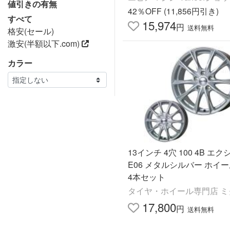
値引きの有無
42％OFF (11,856円引き)
すべて
15,974
円
送料無料
格安(セール)
激安(半額以下.com)
カラー
13インチ 4穴 100 4B エ
E06 メタルシルバー ホイ
4本セット
タイヤ・ホイール専門店 ミ
17,800
円
送料無料