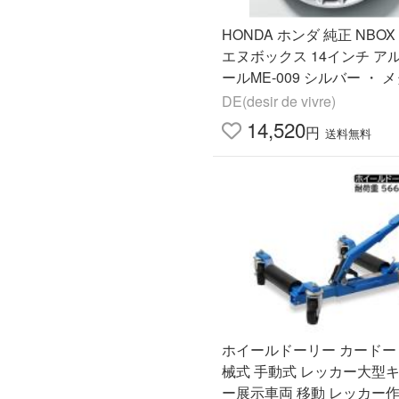
HONDA ホンダ 純正 NBOX 
エヌボックス 14インチ ア
ールME-009 シルバー ・ 
ク塗装 1本 2011.11〜2012.
DE(desir de vivre)
14-TY0-000A
14,520
円
送料無料
ホイールドーリー カードー
械式 手動式 レッカー大型
ー展示車両 移動 レッカー作