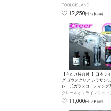
無料
TOOLSISLAND
12,250
円
送料無料
【今だけ特典付!!】日本ラ
グ ゼウスクリア シラザン50
レー式ガラスコーティング剤
イズ+シルクドライヤーEVO
クレールオンラインショッ
11,000
円
送料無料