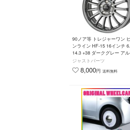
90ノア等 トレジャーワン 
ンライン HF-15 16インチ 6.
14.3 +38 ダークグレー 
ール単品 1本 4本以上送料
ジャストパーツ
8,000
円
送料無料