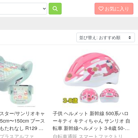
お気に入り
ースター/サンリオキャ
子供 ヘルメット 新幹線 500系ハロ
5cm〜150cm ブース
ーキティ キティちゃん サンリオ 自
もたれなし R129 キ
転車 新幹線ヘルメット 3-8歳 50-56
 女の子
cm SG規格
 プラスアルファ
自転車通販 スマートファクトリ