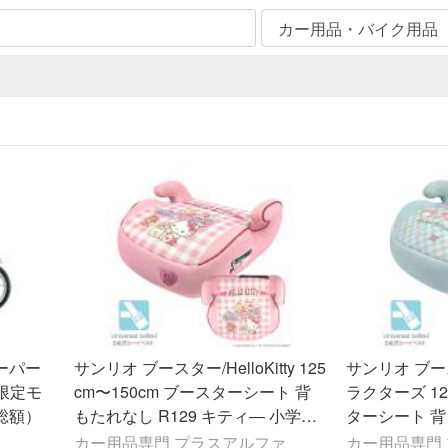
ーパー
サンリオ ブースター/HelloKitty 125
サンリオ ブ
 限定モ
cm〜150cm ブースターシート 背
ラクターズ 12
総額）
もたれなし R129 キティ― 小学生
ターシート 背
女の子
ティ― 小学生
カー用品専門 プラスアルファ
カー用品専門