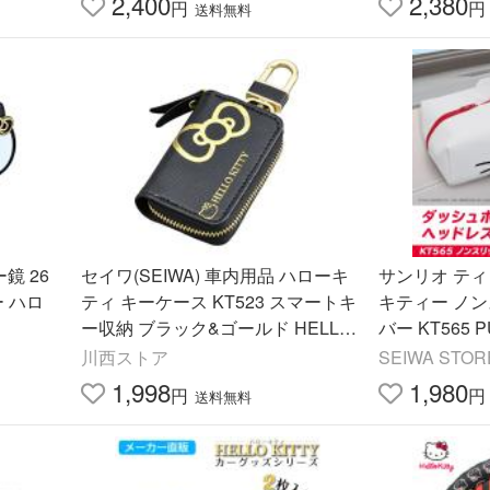
2,400
2,380
円
円
送料無料
ー鏡 26
セイワ(SEIWA) 車内用品 ハローキ
サンリオ テ
ー ハロ
ティ キーケース KT523 スマートキ
キティー ノ
ー収納 ブラック&ゴールド HELLO
バー KT565
KITTY
ックス 公式
川西ストア
SEIWA STOR
(SEIWA)
1,998
1,980
円
円
送料無料