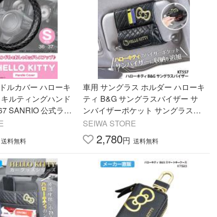
ンドルカバー ハローキ
車用 サングラス ホルダー ハローキ
オ キルティングハンド
ティ B&G サングラスバイザー サ
67 SANRIO 公式ライ
ンバイザーポケット サングラスケ
イワ(SEIWA)
ース 駐車券 収納 KT557 セイワ SE
E
SEIWA STORE
IWA カー用品
2,780
円
送料無料
送料無料