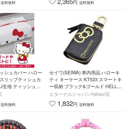
2,365
円
送料無料
送料無料
ィッシュカバー ハロー
セイワ(SEIWA) 車内用品 ハローキ
ンスリップティシュカ
ティ キーケース KT523 スマートキ
 PU生地 ティッシュボ
ー収納 ブラック&ゴールド HELLO
ライセンス商品 セイワ
KITTY
E
エターナルジャパンYahoo!店
1,832
円
送料無料
送料無料