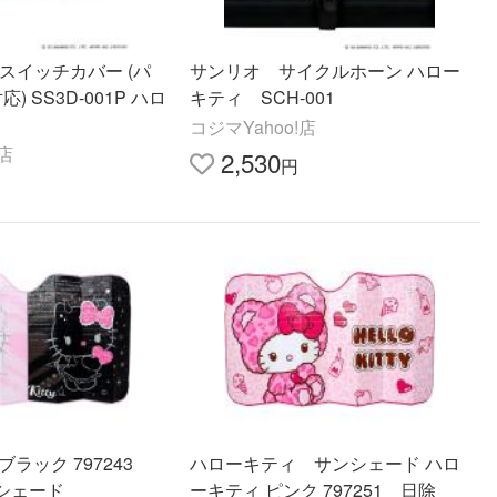
スイッチカバー (パ
サンリオ サイクルホーン ハロー
) SS3D-001P ハロ
キティ SCH-001
コジマYahoo!店
!店
2,530
円
ブラック 797243
ハローキティ サンシェード ハロ
シェード
ーキティ ピンク 797251 日除