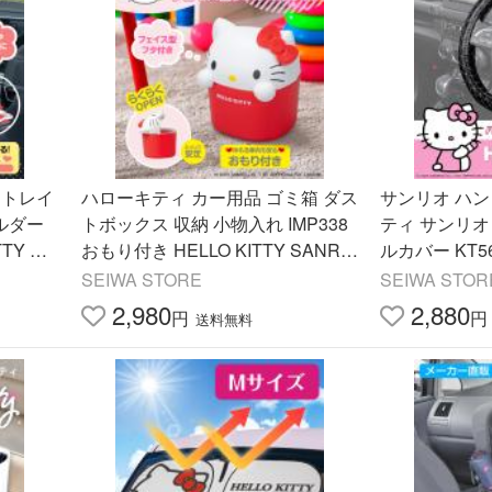
アトレイ
ハローキティ カー用品 ゴミ箱 ダス
サンリオ ハ
ホルダー
トボックス 収納 小物入れ IMP338
ティ サンリ
TY SA
おもり付き HELLO KITTY SANRIO
ルカバー KT5
 サンリ
公式ライセンス商品 サンリオグッ
センス商品 セ
SEIWA STORE
SEIWA STOR
ズ セイワ(SEIWA)
2,980
2,880
円
円
送料無料