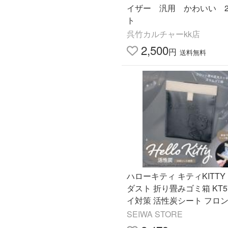
イザー 汎用 かわいい 
ト
呉竹カルチャーkk店
2,500
円
送料無料
ハローキティ キティKITTY
ダスト 折り畳みゴミ箱 KT5
イ対策 活性炭シート フロン
納 ゴミ箱 サンリオ Sanrio
SEIWA STORE
(SEIWA)