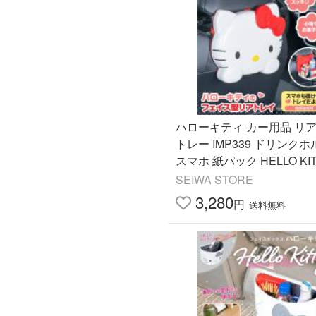
ハローキティ カー用品 リ
トレー IMP339 ドリンク
スマホ 紙パック HELLO KIT
NRIO 公式ライセンス商品
SEIWA STORE
オグッズ セイワ(SEIWA)
3,280
円
送料無料