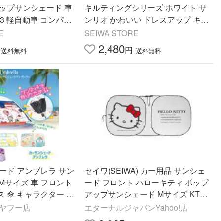
アップサンシェード 車
キルティングシリーズ ホワイト サ
63 軽自動車 コンパク
ンリオ かわいい ドレスアップ キャ
x60cm セイワ(SEIW
ラクター KT489 カー用品 セイワ(S
E
SEIWA STORE
EIWA)
2,480
円
送料無料
送料無料
ード アンブレラ サン
セイワ(SEIWA) カー用品 サンシェ
 Mサイズ 車 フロント
ード フロント ハローキティ ポップ
 傘 キャラクター か
アップサンシェード Mサイズ KT56
れ 日よけ 可愛い 折
4 普通車 ワンボックス 15
 ヤフー店
エターナルジャパンYahoo!店
ー用品