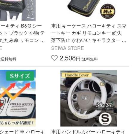
ーキティ B&G シー
車用 キーケース ハローキティ スマ
ト ブラック 小物 テ
ートキー カギ リモコンキー 紛失
たたみ傘 リモコン フ
落下防止 かわいい キャラクター K
tty KT544 セイワ SEIW
T523 カー用品 セイワ(SEIWA)
E
SEIWA STORE
2,508
円
送料無料
送料無料
シェード 車 ハローキ
車用 ハンドルカバー ハローキティ