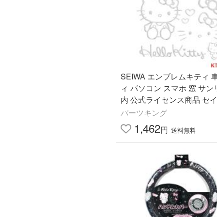
SEIWA エンブレムキティ 
ィ パソコン スマホ 窓 サンリオ 車
内 公式ライセンス商品 セイ
ーキティ キティちゃん hello k
パーツキング
1E1
1,462
円
送料無料