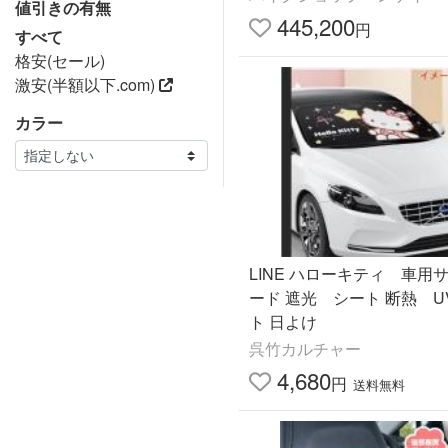
値引きの有無
445,200
円
すべて
格安(セール)
激安(半額以下.com)
カラー
LINE ハローキティ 車用サンシェ
ード 遮光 シート 断熱 U
ト 日よけ
呉竹カルチャー
4,680
円
送料無料