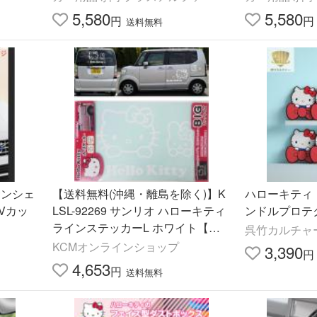
5,580
5,580
円
円
送料無料
【送料無料(沖縄・離島を除く)】K
ハローキティ
Vカッ
LSL-92269 サンリオ ハローキティ
ンドルプロテ
ラインステッカーL ホワイト【サ
呉竹カルチャー
ンリオ、Heiio Kitty】
KCMオンラインショップ
3,390
円
4,653
円
送料無料