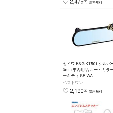
2,479
円
送料無料
セイワ B&G KT501 シルバ
0mm 車内用品 ルームミラ
ーキティ SEIWA
ベストワン
2,190
円
送料無料