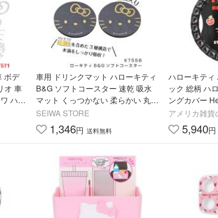
車 ボデ
車用 ドリンクマット ハローキティ
ハローキティ
B&G ソフトコースター 速乾 吸水
ック 総柄 ハ
ワ ハロ
マット くっつかない 柔らかい 丸洗
ングカバー Hel
itty E
い 缶 ペットボトル KT558 カー用
ィちゃん フ
SEIWA STORE
アメリカ雑貨
品 セイワ(SEIWA)
イールカバー
1,346
5,940
円
円
送料無料