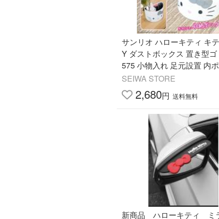
サンリオ ハローキティ キティ
Y ダストボックス 置き型ゴミ
575 小物入れ 足元設置 内
小物 洗車グッズ 収納 ゴミ箱 
SEIWA STORE
o セイワ(SEIWA)
2,680
円
送料無料
新商品 ハローキティ ミ