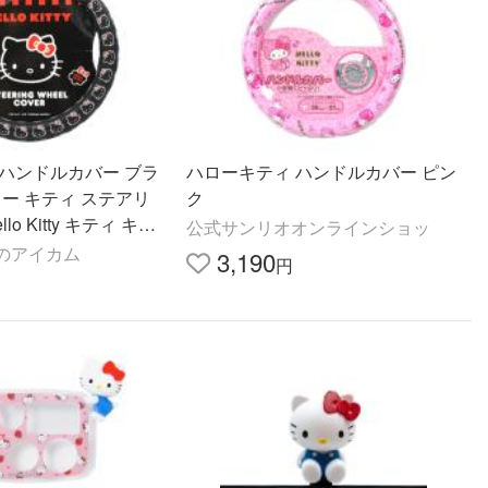
 ハンドルカバー ブラ
ハローキティ ハンドルカバー ピン
ロー キティ ステアリ
ク
lo Kitty キティ キテ
公式サンリオオンラインショッ
ェイス ステアリングホ
のアイカム
3,190
円