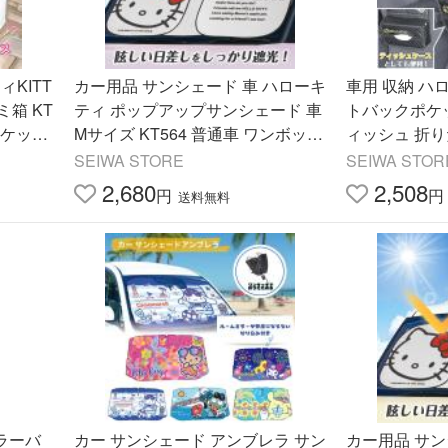
KITT
カー用品 サンシェード 車 ハローキ
車用 収納 ハロ
箱 KT
ティ ポップアップサンシェード 車
トバックポケッ
ポケット
Mサイズ KT564 普通車 ワンボック
ィッシュ 折り
Sanri
ス 150cmx70cm セイワ(SEIWA)
ック hello ki
SEIWA STORE
SEIWA STOR
A カー用品
2,680
2,508
円
円
送料無料
ラーバ
カー サンシェード アンブレラ サン
カー用品 サン