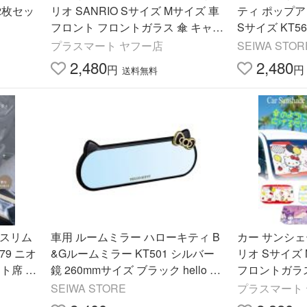
2枚セッ
リオ SANRIO Sサイズ Mサイズ 車
ティ ポップ
フロント フロントガラス 傘 キャラ
Sサイズ KT5
クター かわいい おしゃれ 日よけ
トカー 130cm
プラスマート ヤフー店
SEIWA STOR
可愛い 折りたたみ
A)
2,480
2,480
円
円
送料無料
 スリム
車用 ルームミラー ハローキティ B
カー サンシェ
79 ニオ
&Gルームミラー KT501 シルバー
リオ Sサイズ
ト席 収
鏡 260mmサイズ ブラック hello kitt
フロントガラス
 セイワ
y メーカー直販 カー用品 セイワ(S
わいい おしゃ
SEIWA STORE
プラスマート
EIWA)
りたたみ カ