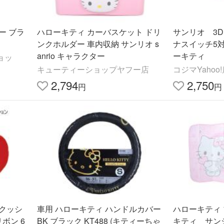
ー ブラ
ハローキティ カーバスケット ドリ
サンリオ 3D
ンクホルダー 車内収納 サンリオ s
ナスイッチ5対応
anrio キャラクター
ーキティ
ョッ
キューティーショップヤフー店
コジマYahoo
2,794
2,750
円
円
クッシ
車用 ハローキティ ハンドルカバー
ハローキティ 
ボン 6
BK ブラック KT488 (キティーちゃ
キティ サン