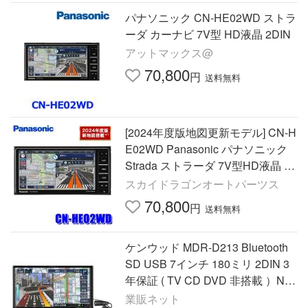
パナソニック CN-HE02WD ストラ
ーダ カーナビ 7V型 HD液晶 2DIN
アットマックス@
70,800
円
送料無料
[2024年度版地図更新モデル] CN-H
E02WD Panasonic パナソニック
Strada ストラーダ 7V型HD液晶 20
0mmワイド2DINカーナビ
スカイドラゴンオートパーツス
70,800
円
送料無料
ケンウッド MDR-D213 Bluetooth
SD USB 7インチ 180ミリ 2DIN 3
年保証 ( TV CD DVD 非搭載 ）NH
K対策 MDR-D-213
業販ネット