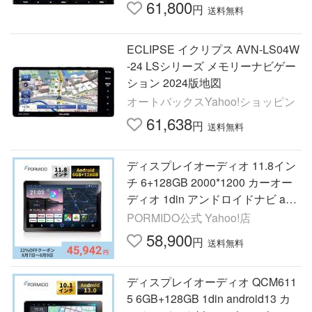
61,800
円
送料無料
ECLIPSE イクリプス AVN-LS04W
-24 LSシリーズ メモリーナビゲー
ション 2024版地図
オートバックスYahoo!ショッピン
61,638
円
送料無料
ディスプレイオーディオ 11.8イン
チ 6+128GB 2000*1200 カーオー
ディオ 1din アンドロイドナビ appl
e carplay android auto カーナビ ミ
PORMIDO公式 Yahoo!店
ラーリング FM PR-G10
58,900
円
送料無料
ディスプレイオーディオ QCM611
5 6GB+128GB 1din android13 カ