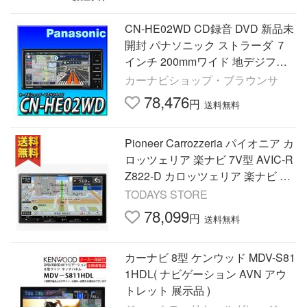
CN-HE02WD CD録音 DVD 新品未
開封 パナソニック ストラーダ ７
インチ 200mmワイド 地デジフル
セグ Bluetooth カーナビ
カーナビショップ・ブラウンサ
78,476
円
送料無料
Pioneer Carrozzeria パイオニア カ
ロッツェリア 楽ナビ 7V型 AVIC-R
Z822-D カロッツェリア 楽ナビ カ
ーナビ本体
TODAYS STORE
78,099
円
送料無料
カーナビ 8型 ケンウッド MDV-S81
1HDL( ナビゲーション AVN アウ
トレット 展示品 )