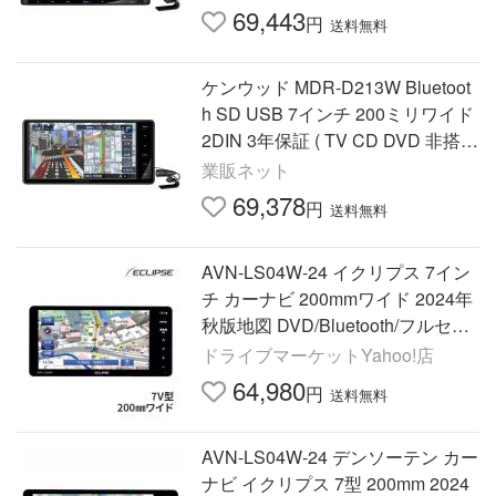
69,443
円
送料無料
ケンウッド MDR-D213W Bluetoot
h SD USB 7インチ 200ミリワイド
2DIN 3年保証 ( TV CD DVD 非搭載
）NHK対策 MDR-D-213
業販ネット
69,378
円
送料無料
AVN-LS04W-24 イクリプス 7イン
チ カーナビ 200mmワイド 2024年
秋版地図 DVD/Bluetooth/フルセグ
地デジ AVN-LS04W(24) デンソー
ドライブマーケットYahoo!店
テン
64,980
円
送料無料
AVN-LS04W-24 デンソーテン カー
ナビ イクリプス 7型 200mm 2024