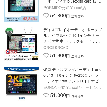
ーオーディオ bluetooth carplay an
droid auto ミラーリング 10.1イン
PORMIDO公式 Yahoo!店
チ HDMI dsp PR-G20
54,800
円
送料無料
ディスプレイオーディオ ポータブ
ルナビ フルセグ 10.1インチ カー
ナビ 大型車 トラックモード ナビ
ゼンリン地図 YouTube Netflix DPL
CROSSROAD
AY-1013ATP DreamMaker
51,800
円
送料無料
爆買 ディスプレイオーディオ andr
oid13 11.8インチ 8+256G カーオ
ーディオ 1din アンドロイドナビ c
arplay android auto対応 QCM6225
EONON公式 Yahoo!ショッピング
-AD (UX7SK2J-PRO-MAX)
店
51,000
円
送料無料