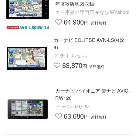
年度秋版地図収録
カー用品の専門店 e-なび屋Yahoo!
64,900
円
送料無料
カーナビ ECLIPSE AVN-LS04(2
4)
ア-チホ-ルセ-ル
63,870
円
送料無料
カーナビ パイオニア 楽ナビ AVIC-
RW120
ア-チホ-ルセ-ル
63,680
円
送料無料