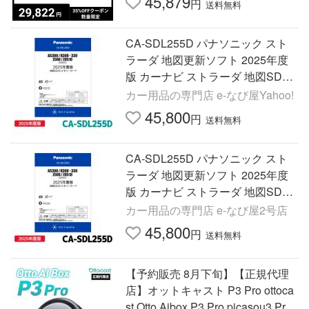
45,879
円
送料無料
CA-SDL255D パナソニック スト
ラーダ 地図更新ソフト 2025年度
版 カーナビ ストラーダ 地図SDH
Cメモリーカード
カー用品の専門店 e-なび屋Yahoo!
45,800
円
送料無料
CA-SDL255D パナソニック スト
ラーダ 地図更新ソフト 2025年度
版 カーナビ ストラーダ 地図SDH
Cメモリーカード
カー用品の専門店 e-なび屋2号店
45,800
円
送料無料
【予約販売 8月下旬】【正規代理
店】オットキャスト P3 Pro ottoca
st Otto Aibox P3 Pro picasou3 Pro