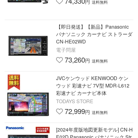
74,330
円
送料無料
【即日発送】【新品】Panasonic
パナソニック カーナビ ストラーダ
CN-HE02WD
電子問屋
73,260
円
送料無料
JVCケンウッド KENWOOD ケン
ウッド 彩速ナビ 7V型 MDR-L612
彩速ナビ カーナビ本体
TODAYS STORE
72,999
円
送料無料
[2024年度版地図更新モデル] CN-H
E02D Panasonic パナソニック Str