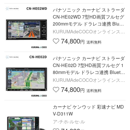
パナソニック カーナビ ストラーダ
CN-HE02WD 7型HD画質フルセグ
200mmモデル ドラレコ連携 Bluet
ooth搭載
KURUMAdeCOCOオンラインスト
ア
74,800
円
送料無料
パナソニック カーナビ ストラーダ
CN-HE02D 7型HD画質フルセグ 1
80mmモデル ドラレコ連携 Blueto
oth搭載
KURUMAdeCOCOオンラインスト
ア
74,800
円
送料無料
カーナビ ケンウッド 彩速ナビ MD
V-D311W
ア-チホ-ルセ-ル