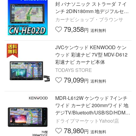
封 パナソニック ストラーダ ７イ
ンチ 2DIN180mm 地デジフルセグ
Bluetooth カーナビ
カーナビショップ・ブラウンサ
79,358
円
送料無料
JVCケンウッド KENWOOD ケン
ウッド 彩速ナビ 7V型 MDV-D612
彩速ナビ カーナビ本体
TODAYS STORE
79,099
円
送料無料
MDR-L612W ケンウッド 7インチ
ワイド カーナビ 200mmワイド 地
デジTV/Bluetooth/USB/SD/HDMI
入力 ハイレゾ 彩速ナビ フルセグ
ドライブマーケットYahoo!店
(「CD、DVD、HDMI出力」は不
78,980
円
送料無料
可)