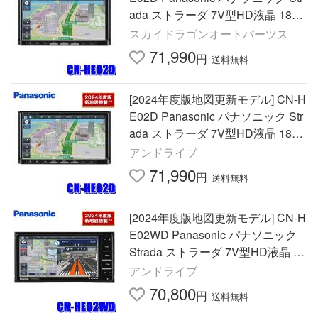
ada ストラーダ 7V型HD液晶 180
mm2DINカーナビ フルセグ地デジ/
スカイドラゴンオートパーツス
DVD/USB/Bluetooth
71,990
円
送料無料
[2024年度版地図更新モデル] CN-H
E02D Panasonic パナソニック Str
ada ストラーダ 7V型HD液晶 180
mm2DINカーナビ フルセグ地デジ/
アンドライブ
DVD/USB/Bluetooth
71,990
円
送料無料
[2024年度版地図更新モデル] CN-H
E02WD Panasonic パナソニック
Strada ストラーダ 7V型HD液晶 20
0mmワイド2DINカーナビ
アンドライブ
70,800
円
送料無料