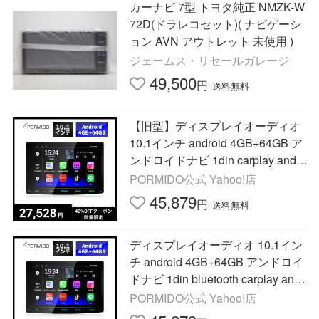
カーナビ 7型 トヨタ純正 NMZK-W
72D(ドラレコセット)( ナビゲーシ
ョン AVN アウトレット 未使用 )
ジェームス・リセールガレージ
49,500
円
送料無料
【旧型】ディスプレイオーディオ
10.1インチ android 4GB+64GB ア
ンドロイドナビ 1din carplay andro
id auto ミラーリング USB PRA10
PORMIDO公式 Yahoo!店
1
45,879
円
送料無料
ディスプレイオーディオ 10.1イン
チ android 4GB+64GB アンドロイ
ドナビ 1din bluetooth carplay andr
oid auto ミラーリング USB DSP
PORMIDO公式 Yahoo!店
フローティング PRA101