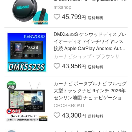
P3P carplay AndroidAuto nanoSIM
mtkshop
対応 カーナビ
45,799
円
送料無料
DMX5523S ケンウッドディスプレ
イオーディオ 7インチワイヤレス
接続 Apple CarPlay Android Auto
ステリモ対応ワイヤレスミラーリ
カーナビショップ・ブラウンサ
ング
43,956
円
送料無料
カーナビ ポータブルナビ フルセグ
大型トラックナビ 9インチ 2026年
ゼンリン地図 ナビ ナビゲーション
後付け 地デジ 2画面分割表示 PN0
CROSSROAD
909ATP DreamMaker
43,300
円
送料無料