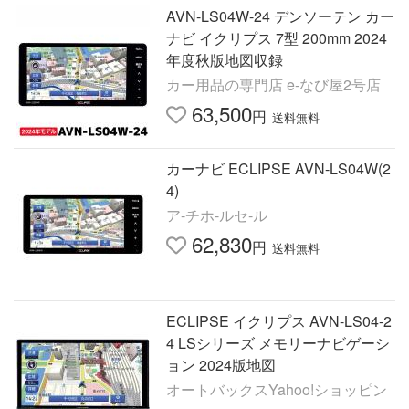
AVN-LS04W-24 デンソーテン カー
ナビ イクリプス 7型 200mm 2024
年度秋版地図収録
カー用品の専門店 e-なび屋2号店
63,500
円
送料無料
カーナビ ECLIPSE AVN-LS04W(2
4)
ア-チホ-ルセ-ル
62,830
円
送料無料
ECLIPSE イクリプス AVN-LS04-2
4 LSシリーズ メモリーナビゲーシ
ョン 2024版地図
オートバックスYahoo!ショッピン