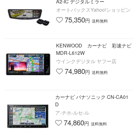
A2-IC デジタルミラー
オートバックスYahoo!ショッピン
75,350
円
送料無料
KENWOOD カーナビ 彩速ナビ
MDR-L612W
ウインクデジタル ヤフー店
74,980
円
送料無料
カーナビ パナソニック CN-CA01
D
ア-チホ-ルセ-ル
74,860
円
送料無料