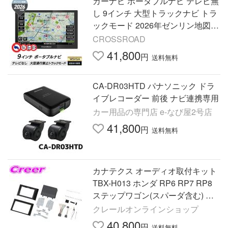
カーナビ ポータブルナビ テレビ無
し 9インチ 大型トラックナビ トラ
ックモード 2026年ゼンリン地図
後付け 2画面分割表示 みちびき P
CROSSROAD
N0909BTP DreamMaker
41,800
円
送料無料
CA-DR03HTD パナソニック ドラ
イブレコーダー 前後 ナビ連携専用
カー用品の専門店 e-なび屋2号店
41,800
円
送料無料
カナテクス オーディオ取付キット
TBX-H013 ホンダ RP6 RP7 RP8
ステップワゴン(スパーダ含む) オ
ーディオレス車用
クレールオンラインショップ
40,800
円
送料無料