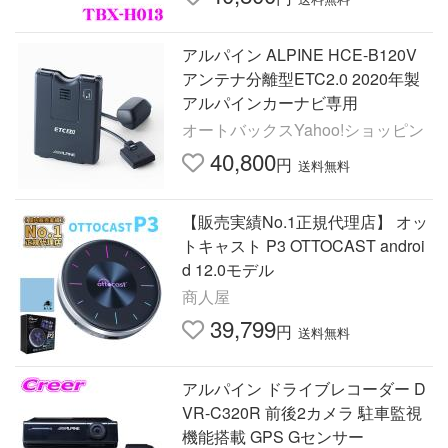
アルパイン ALPINE HCE-B120V
アンテナ分離型ETC2.0 2020年製
アルパインカーナビ専用
オートバックスYahoo!ショッピン
40,800
円
送料無料
【販売実績No.1正規代理店】 オッ
トキャスト P3 OTTOCAST androi
d 12.0モデル
商人屋
39,799
円
送料無料
アルパイン ドライブレコーダー D
VR-C320R 前後2カメラ 駐車監視
機能搭載 GPS Gセンサー