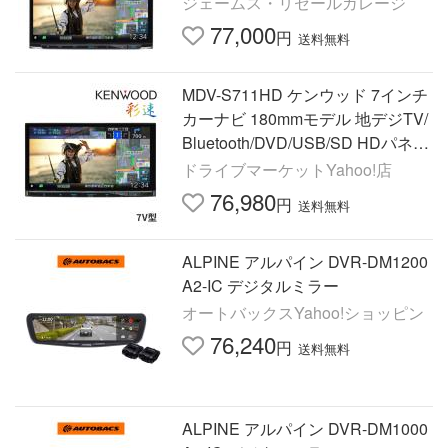
ジェームス・リセールガレージ
77,000
円
送料無料
MDV-S711HD ケンウッド 7インチ
カーナビ 180mmモデル 地デジTV/
Bluetooth/DVD/USB/SD HDパネル
彩速ナビ フルセグ(MDV-S710の後
ドライブマーケットYahoo!店
継品)
76,980
円
送料無料
ALPINE アルパイン DVR-DM1200
A2-IC デジタルミラー
オートバックスYahoo!ショッピン
76,240
円
送料無料
ALPINE アルパイン DVR-DM1000