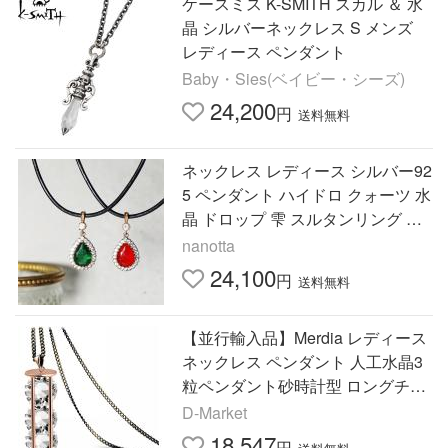
ケースミス K-SMITH スカル ＆ 水
晶 シルバーネックレス S メンズ
レディース ペンダント
Baby・Sies(ベイビー・シーズ)
24,200
円
送料無料
ネックレス レディース シルバー92
5 ペンダント ハイドロ クォーツ 水
晶 ドロップ 雫 スルタンリング ア
ンティーク nanotta NNC006
nanotta
24,100
円
送料無料
【並行輸入品】Merdia レディース
ネックレス ペンダント 人工水晶3
粒ペンダント砂時計型 ロングチェ
ーン ファッション首飾り セータ
D-Market
ー チェーン
18,547
円