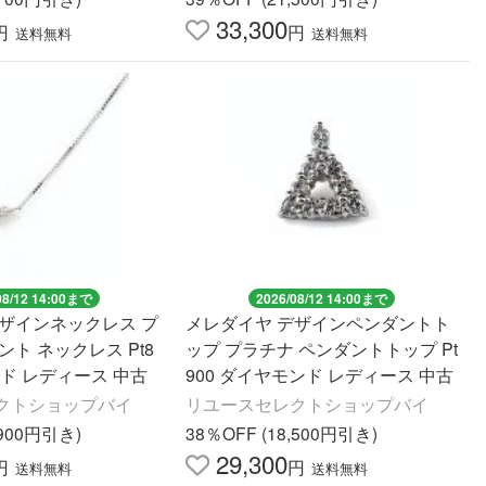
33,300
円
円
送料無料
送料無料
08/12 14:00まで
2026/08/12 14:00まで
デザインネックレス プ
メレダイヤ デザインペンダントト
ント ネックレス Pt8
ップ プラチナ ペンダントトップ Pt
ンド レディース 中古
900 ダイヤモンド レディース 中古
クトショップバイ
リユースセレクトショップバイ
,900円引き)
38％OFF (18,500円引き)
29,300
円
円
送料無料
送料無料