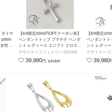
 ダイヤ
【8/9限定2000円OFFクーポン有】
【8/9限定20
t900
ペンダントトップ プラチナ ペンダ
ペンダントト
女性 ダ
ント レディース エジプト クロス
ント レディー
く 送料
プラチナペンダント プラチナネッ
印 プラチナ
デザイナーズジュエリー DEVAS
デザイナーズジ
クレストップ
ックレストッ
39,980
39,980
円
送料無料