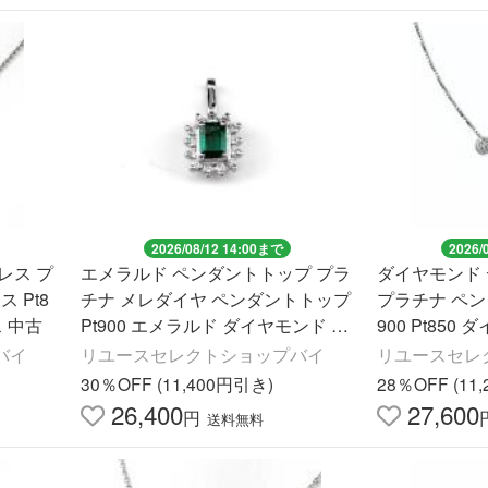
2026/08/12 14:00まで
2026/
レス プ
エメラルド ペンダントトップ プラ
ダイヤモンド
 Pt8
チナ メレダイヤ ペンダントトップ
プラチナ ペン
 中古
Pt900 エメラルド ダイヤモンド レ
900 Pt85
ディース 中古
ス 中古
バイ
リユースセレクトショップバイ
リユースセレ
30％OFF (11,400円引き)
28％OFF (11
26,400
27,600
円
送料無料