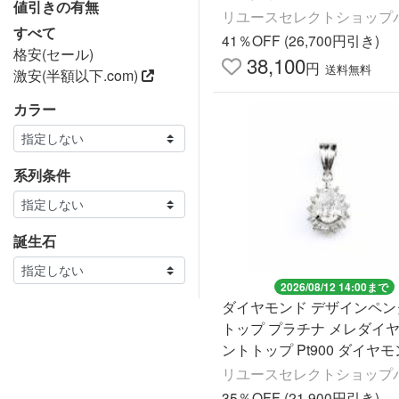
値引きの有無
リユースセレクトショップ
すべて
41％OFF (26,700円引き)
格安(セール)
38,100
円
送料無料
激安(半額以下.com)
カラー
系列条件
誕生石
2026/08/12 14:00まで
ダイヤモンド デザインペン
トップ プラチナ メレダイヤ ペン
ントトップ Pt900 ダイヤモ
ディース 中古
リユースセレクトショップ
35％OFF (21,900円引き)