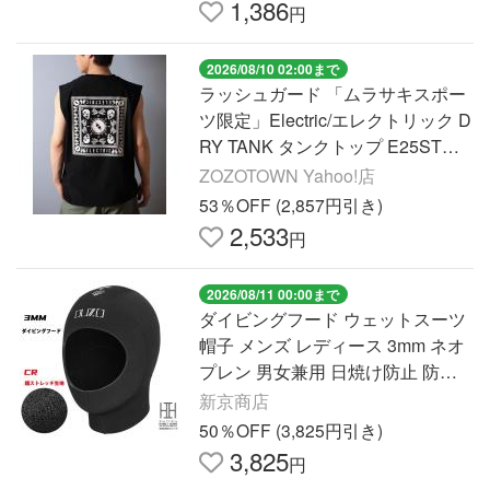
1,386
円
2026/08/10 02:00まで
ラッシュガード 「ムラサキスポー
ツ限定」Electric/エレクトリック D
RY TANK タンクトップ E25STM0
6 メンズ レディース
ZOZOTOWN Yahoo!店
53％OFF (2,857円引き)
2,533
円
2026/08/11 00:00まで
ダイビングフード ウェットスーツ
帽子 メンズ レディース 3mm ネオ
プレン 男女兼用 日焼け防止 防寒
保温 サーフィン マリンスポーツ
新京商店
海
50％OFF (3,825円引き)
3,825
円