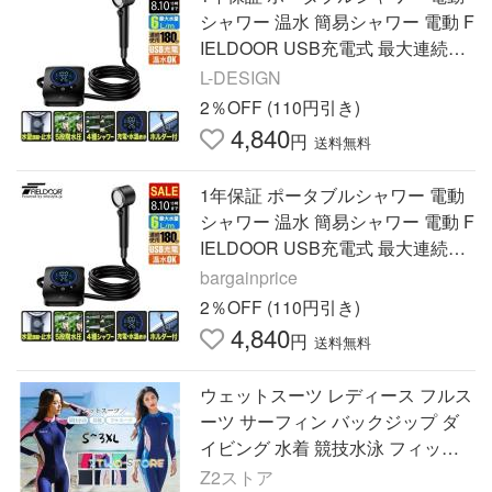
シャワー 温水 簡易シャワー 電動 F
IELDOOR USB充電式 最大連続18
0分 アウトドア キャンプ 海 災害用
L-DESIGN
携帯シャワー 送料無料
2％OFF (110円引き)
4,840
円
送料無料
1年保証 ポータブルシャワー 電動
シャワー 温水 簡易シャワー 電動 F
IELDOOR USB充電式 最大連続18
0分 アウトドア キャンプ 海 災害用
bargainprice
携帯シャワー 送料無料
2％OFF (110円引き)
4,840
円
送料無料
ウェットスーツ レディース フルス
ーツ サーフィン バックジップ ダ
イビング 水着 競技水泳 フィット
ネス水着 海 ビーチ スポーツ 長袖
Z2ストア