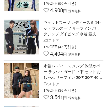
レギンス
1％OFF (50円引き)
4,908
円
送料無料
ウェットスーツ レディース 5点セ
ット フルスーツ サーフィン バッ
クジップ ダイビング 水着 競技水
泳 フィットネス水着 海 ビーチ 長
Z2ストア
袖 レギンス
1％OFF (45円引き)
4,404
円
送料無料
水着 レディース メンズ 体型カバ
ー ラッシュガード 上下 セット お
しゃれ サーフィン 20代 30代 40代
50代 フィットネス水着 セパレート
Z2ストア
かわいい かっこいい
1％OFF (36円引き)
3,541
円
送料無料