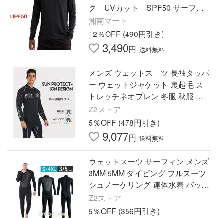
ク UVカット SPF50 サーフィ
ン マリンスポーツ プール
湘南マート
12％OFF (490円引き)
3,490
円
送料無料
メンズ ウェットスーツ 長袖タッパ
ー ウェットジャケット 裏起毛 ス
トレッチネオプレン 冬服 秋服 ダ
イビング サーフィン
Z2ストア
5％OFF (478円引き)
9,077
円
送料無料
ウェットスーツ サーフィン メンズ
3MM 5MM ダイビング フルスーツ
シュノーケリング 連体水着 バック
ジップ マリンスポーツ おしゃれ
Z2ストア
長袖 潜水服
5％OFF (356円引き)