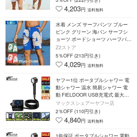
4,203
円
送料無料
水着 メンズ サーフパンツ ブルー
ピンク グリーン 海パン サーフシ
ョーツ ボードショーツ ハーフパン
ツ 大きいサイズ 膝丈 ひざ丈 プー
Z2ストア
ル 海 海水浴 サーフィン
5％OFF (213円引き)
4,029
円
送料無料
ヤフー1位 ポータブルシャワー 電
動シャワー 温水 簡易シャワー 電
動 FIELDOOR USB充電式 最大連
続180分 アウトドア キャンプ 海
マックスシェアーヤフー店
災害用 1年保証 送料無料
2％OFF (110円引き)
4,840
円
送料無料
1年保証 ポータブルシャワー 電動