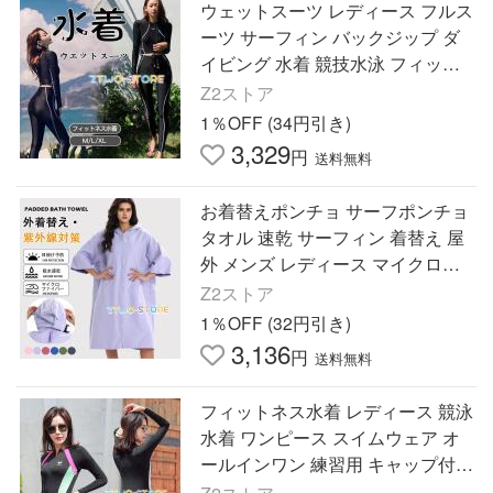
ウェットスーツ レディース フルス
ーツ サーフィン バックジップ ダ
イビング 水着 競技水泳 フィット
ネス水着 海 ビーチ スポーツ 長袖
Z2ストア
レギンス
1％OFF (34円引き)
3,329
円
送料無料
お着替えポンチョ サーフポンチョ
タオル 速乾 サーフィン 着替え 屋
外 メンズ レディース マイクロフ
ァイバー スポーツ 着替え ポンチ
Z2ストア
ョ 屋外
1％OFF (32円引き)
3,136
円
送料無料
フィットネス水着 レディース 競泳
水着 ワンピース スイムウェア オ
ールインワン 練習用 キャップ付
長袖 トレーニング 体系カバー ス