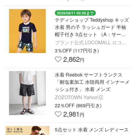
2026/08/11 00:00まで
テディショップ Teddyshop キッズ
水着 男の子 ラッシュガード 半袖
帽子付き 3点セット （A：サーフ
ィンネイビー）【交換・返品不
ブランド公式 LOCOMALL ロコモ
可】
ール
3％OFF (117円引き)
2,862
円
水着 Reebok サーフトランクス
「耐塩素加工 水陸両用 インナーメ
ッシュ付き」 水着 メンズ
ZOZOTOWN Yahoo!店
22％OFF (869円引き)
2,981
円
5点セット 水着 メンズ レディース