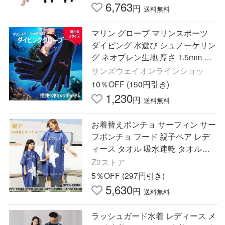
6,763
円
送料無料
マリン グローブ マリンスポーツ
ダイビング 水遊び シュノーケリン
グ ネオプレン生地 厚さ 1.5mm 保
温性 ベルクロテープ付 爆買
サンズウェイオンラインショッ
10％OFF (150円引き)
1,230
円
送料無料
お着替えポンチョ サーフィン サー
フポンチョ フード 親子ペア レデ
ィース タオル 吸水速乾 タオルポ
ンチョ プール 海水浴 バスタオル
Z2ストア
夏 海 ビーチタオル
5％OFF (297円引き)
5,630
円
送料無料
ラッシュガード水着 レディース メ