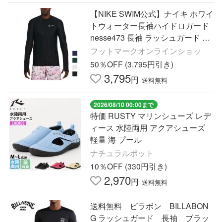
【NIKE SWIM公式】ナイキ ホワイ
トウォーター長袖ハイドロガード
nesse473 長袖 ラッシュガード UP
F S M L XL スイミング UV メンズ
フットマークオンラインショッ
男性 水着 フットマーク
50％OFF (3,795円引き)
3,795
円
送料無料
2026/08/10 00:00まで
特価 RUSTY マリンシューズ レデ
ィース 水陸両用 アクアシューズ
軽量 海 プール
ナチュラルポット
10％OFF (330円引き)
2,970
円
送料無料
送料無料 ビラボン BILLABON
G ラッシュガード 長袖 ブラッ