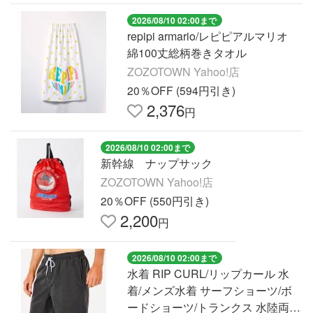
2026/08/10 02:00まで
repipi armario/レピピアルマリオ
綿100丈総柄巻きタオル
ZOZOTOWN Yahoo!店
20％OFF (594円引き)
2,376
円
2026/08/10 02:00まで
新幹線 ナップサック
ZOZOTOWN Yahoo!店
20％OFF (550円引き)
2,200
円
2026/08/10 02:00まで
水着 RIP CURL/リップカール 水
着/メンズ水着 サーフショーツ/ボ
ードショーツ/トランクス 水陸両用