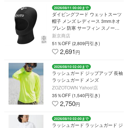
2026/08/11 00:00まで
ダイビングフード ウェットスーツ
帽子 メンズ レディース 3mmネオ
プレン 防寒 サーフィン スノーケ
リング ストレッチ 男女兼用 海 サ
新京商店
ーフフード
51％OFF (2,809円引き)
2,691
円
2026/08/10 02:00まで
ラッシュガード ジップアップ 長袖
ラッシュガード メンズ
ZOZOTOWN Yahoo!店
35％OFF (1,540円引き)
2,750
円
2026/08/10 02:00まで
ラッシュガード ラッシュガード ジ