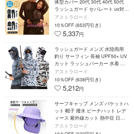
体型カバー 20代 30代 40代 50代
ラッシュガード セパレート uv対策
カップル uvカット UVパーカー 紫
アストラロード
外線対策 サーフィン
10％OFF (653円引き)
5,337
円
ラッシュガード メンズ 水陸両用
釣り サーフィン 長袖 UPF50+ UV
カット ラッシュパーカー 水着 紫
外線対策 日焼け対策 マリンスポー
アストラロード
ツ フード 吸水 速乾 海水浴
10％OFF (638円引き)
5,212
円
サーフキャップ メンズ バケットハ
ット 帽子 撥水 ビーチハット レデ
ィース 紫外線カット 熱中症 日差
し避け サーフィン サーフハット
アストラロード
10％OFF (322円引き)