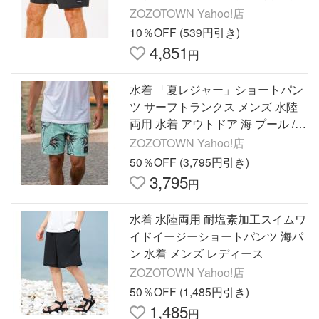
CBOCY9 メンズ
ZOZOTOWN Yahoo!店
10％OFF (539円引き)
4,851
円
水着 「夏レジャー」ショートパン
ツ サーフトランクス メンズ 水陸
両用 水着 アウトドア 海 プール / R
IPCURL（リップカール） メンズ
ZOZOTOWN Yahoo!店
50％OFF (3,795円引き)
3,795
円
水着 水陸両用 耐塩素加工スイムワ
イドイージーショートパンツ 海パ
ン 水着 メンズ レディース
ZOZOTOWN Yahoo!店
50％OFF (1,485円引き)
1,485
円