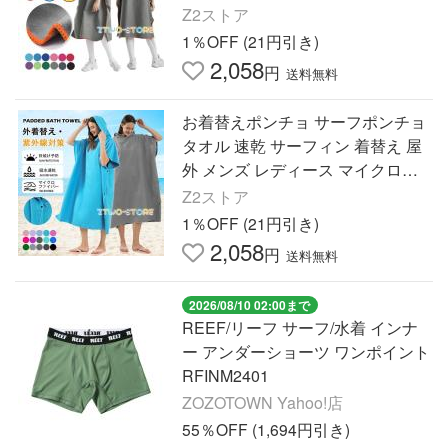
ァイバー スポーツ プール 海水浴
Z2ストア
冷感ポンチョ 送料無料
1％OFF (21円引き)
2,058
円
送料無料
お着替えポンチョ サーフポンチョ
タオル 速乾 サーフィン 着替え 屋
外 メンズ レディース マイクロフ
ァイバー スポーツ 着替え ポンチ
Z2ストア
ョ 防災 海 プール 爆買
1％OFF (21円引き)
2,058
円
送料無料
2026/08/10 02:00まで
REEF/リーフ サーフ/水着 インナ
ー アンダーショーツ ワンポイント
RFINM2401
ZOZOTOWN Yahoo!店
55％OFF (1,694円引き)