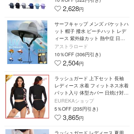
2,628
円
サーフキャップ メンズ バケットハ
ット 帽子 撥水 ビーチハット レデ
ィース 紫外線カット 熱中症 日差
し避け サーフィン
アストラロード
10％OFF (306円引き)
2,504
円
ラッシュガード 上下セット 長袖
レディース 水着 フィットネス水着
パット入り 体型カバー 日焼け対策
セパレート スイムウェア サーフィ
EUREKAショップ
ン 練習用
5％OFF (235円引き)
3,865
円
ラッシュガード レディース 夏用