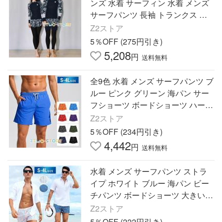
ンズ 水着 サーフィン 水着 メンズ
サーフパンツ 長袖 トランクス 長
袖 UVカット プール UV対策 紫外
Z2ストア
線対策 ダイビングウエア
5％OFF (275円引き)
5,208
円
送料無料
全9色 水着 メンズ サーフパンツ ブ
ルー ピンク グリーン 海パン サー
フショーツ ボードショーツ ハーフ
パンツ 大きいサイズ 膝丈 ひざ丈
Z2ストア
海 海水浴 サーフィン
5％OFF (234円引き)
4,442
円
送料無料
水着 メンズ サーフパンツ ストラ
イプ ホワイト ブルー 海パン ビー
チパンツ ボードショーツ 大きいサ
イズ プール 海 海水浴 サーフィン
Z2ストア
サウナ おしゃれ 水陸
5％OFF (222円引き)