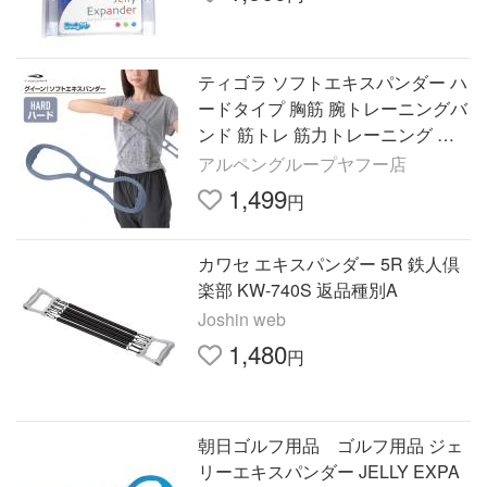
ティゴラ ソフトエキスパンダー ハ
ードタイプ 胸筋 腕トレーニングバ
ンド 筋トレ 筋力トレーニング バ
ンド TIGORA
アルペングループヤフー店
1,499
円
カワセ エキスパンダー 5R 鉄人倶
楽部 KW-740S 返品種別A
Joshin web
1,480
円
朝日ゴルフ用品 ゴルフ用品 ジェ
リーエキスパンダー JELLY EXPA