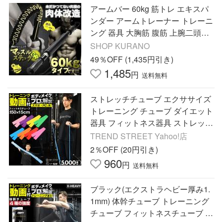
アームバー 60kg 筋トレ エキスパ
ンダー アームトレーナー トレーニ
ング 器具 大胸筋 腹筋 上腕二頭筋
広背筋 バネ スプリング 腕力 筋肉
SHOP KURANO
フィットネス グッズ
49％OFF (1,435円引き)
1,485
円
送料無料
ストレッチチューブ エクササイズ
トレーニング チューブ ダイエット
器具 フィットネス器具 ストレッチ
簡単 効果的 シェイプアップ ダイ
TREND STREET Yahoo!店
エット
2％OFF (20円引き)
960
円
送料無料
ブラック(エクストラヘビー厚み1.
1mm) 体幹チューブ トレーニング
チューブ フィットネスチューブ エ