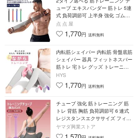
2タイプ選べる 筋トレーニング チ
ューブ エキスパンダー 筋トレ 5連
式 負荷調節可 上半身 強化 ゴム製
背筋 胸筋 二の腕 チェストエキス
点 点 屋
パンダー
1,770
円
送料無料
内転筋シェイパー 内転筋 骨盤底筋
シェイパー 器具 フィットネスバー
筋トレ 宅トレ グッズ トレーニン
グ ダイエット ボディメイク ダイ
HYS
エット
1,770
円
送料無料
チューブ 強化 筋トレーニング 筋
トレ 背筋 胸筋 負荷調節可 6 連式
レジスタンスエクササイズ フィッ
トネス エキスパンダー 騒音なしで
ヤマダ興業ストア
運動可能 初
1,570
円
送料無料