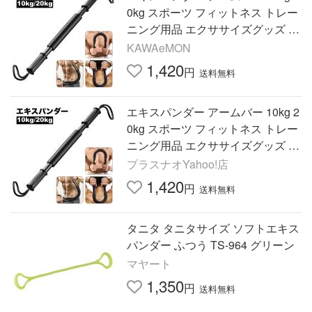
0kg スポーツ フィットネス トレー
ニング用品 エクササイズグッズ エ
キスパンダー 上半身 胸筋 上腕二
KAWAeMON
頭筋
1,420
円
送料無料
エキスパンダー アームバー 10kg 2
0kg スポーツ フィットネス トレー
ニング用品 エクササイズグッズ エ
キスパンダー 上半身 胸筋 上腕二
プラスナオYahoo!店
頭筋
1,420
円
送料無料
タニタ タニタサイズ ソフトエキス
パンダー ふつう TS-964 グリーン
マヤート
1,350
円
送料無料