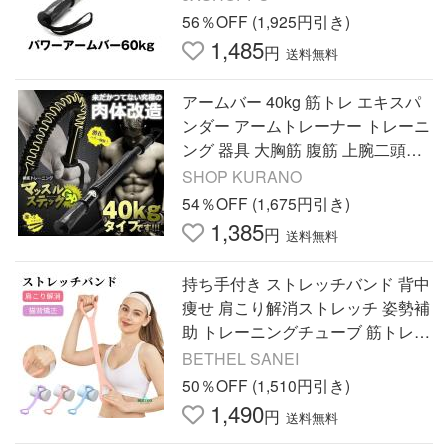
フィットネス グッズ
56％OFF (1,925円引き)
1,485
円
送料無料
アームバー 40kg 筋トレ エキスパ
ンダー アームトレーナー トレーニ
ング 器具 大胸筋 腹筋 上腕二頭筋
広背筋 バネ スプリング 腕力 筋肉
SHOP KURANO
フィットネス グッズ
54％OFF (1,675円引き)
1,385
円
送料無料
持ち手付き ストレッチバンド 背中
痩せ 肩こり解消ストレッチ 姿勢補
助 トレーニングチューブ 筋トレ
滑り止めグリップ ピラティスバン
BETHEL SANEI
ド 弾性エキスパンダー
50％OFF (1,510円引き)
1,490
円
送料無料