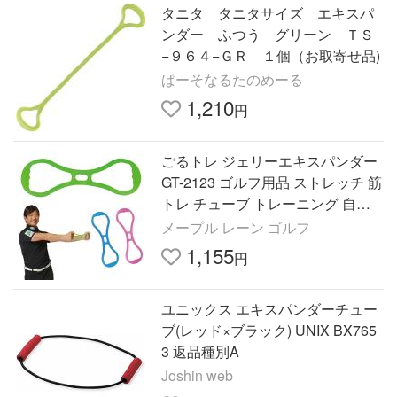
タニタ タニタサイズ エキスパ
ンダー ふつう グリーン ＴＳ
−９６４−ＧＲ １個（お取寄せ品)
ぱーそなるたのめーる
1,210
円
ごるトレ ジェリーエキスパンダー
GT-2123 ゴルフ用品 ストレッチ 筋
トレ チューブ トレーニング 自宅
(即納)
メープル レーン ゴルフ
1,155
円
ユニックス エキスパンダーチュー
ブ(レッド×ブラック) UNIX BX765
3 返品種別A
Joshin web