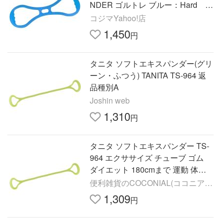
NDER ゴルトレ ブルー：Hard G
T-2123
コジマYahoo!店
1,450
円
タニタ ソフトエキスパンダー(グリ
ーン・ふつう) TANITA TS-964 返
品種別A
Joshin web
1,310
円
タニタ ソフトエキスパンダー TS-
964 エクササイズ チューブ ゴム
ダイエット 180cmまで 運動 体幹
手軽 トレーニング 自宅 タニタサ
便利雑貨のCOCONIAL(ココニア
イズ TANITA TS964|||||
ル)
1,309
円