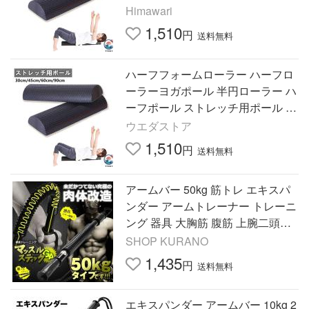
いやすい おすすめ 人気 注目アイ
Himawari
テム 便利グッズ
1,510
円
送料無料
ハーフフォームローラー ハーフロ
ーラーヨガポール 半円ローラー ハ
ーフポール ストレッチ用ポール ピ
ラティスとヨガ用品 スポーツ フィ
ウエダストア
ットネス
1,510
円
送料無料
アームバー 50kg 筋トレ エキスパ
ンダー アームトレーナー トレーニ
ング 器具 大胸筋 腹筋 上腕二頭筋
広背筋 バネ スプリング 腕力 筋肉
SHOP KURANO
フィットネス グッズ
1,435
円
送料無料
エキスパンダー アームバー 10kg 2