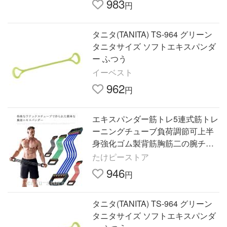
983
円
タニタ(TANITA) TS-964 グリーン
タニタサイズ ソフトエキスパンダ
ー ふつう
イーベスト
962
円
エキスパンダー筋トレ5連式筋トレ
ーニングチューブ負荷調節可上半
身強化ゴム製背筋胸筋二の腕チェ
ストエキスパンダー引き締め室内
たけピーストア
946
円
タニタ(TANITA) TS-964 グリーン
タニタサイズ ソフトエキスパンダ