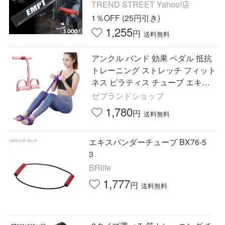
クササイズバンド 体幹トレーニン
TREND STREET Yahoo!店
グ ストレッチ
1％OFF (25円引き)
1,255
円
送料無料
アンクル バンド 効果 ペダル 抵抗
トレーニング ストレッチ フィット
ネス ピラティス チューブ エキス
パンダー ダイエット (ピンク)
ゼブランドショップ
1,780
円
送料無料
エキスパンダーチューブ BX76-5
3
BRlife
1,777
円
送料無料