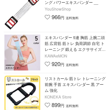
ング パワーエキスパンダー __
YouShowShop
966
円
送料無料
エキスパンダー 5連 胸筋 上腕二頭
筋 広背筋 筋トレ 負荷調節 自宅 ト
レーニング 鍛える エクササイズ
チェスト
KAWAeMON
920
円
送料無料
リストカール 筋トレ トレーニング
前腕 手首 エキスパンダー 黒 アー
ム 強化
KONEKA Store
899
円
送料無料