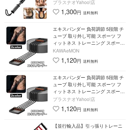
キスパンダー 上半身 胸筋 上腕二
プラスナオYahoo!店
頭筋
1,300
円
送料無料
エキスパンダー 負荷調節 5段階 チ
ューブ 取り外し可能 スポーツ フ
ィットネス トレーニング スポーツ
器具 エクササイズグッズ 筋トレ
KAWAeMON
ジム 運動
1,120
円
送料無料
エキスパンダー 負荷調節 5段階 チ
ューブ 取り外し可能 スポーツ フ
ィットネス トレーニング スポーツ
器具 エクササイズグッズ 筋トレ
プラスナオYahoo!店
ジム 運動
1,120
円
送料無料
【並行輸入品】引っ張りトレーニ