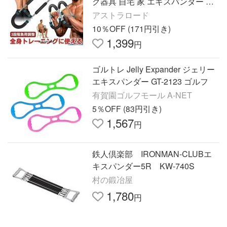
グ器具 自宅 家 エキスパンダー 筋
トレグッズ 大胸筋 上腕二頭筋 内
アストラロード
転筋 30kg 40kg 50kg
10％OFF (171円引き)
1,399
円
ゴルトレ Jelly Expander ジェリー
エキスパンダー GT-2123 ゴルフ
有賀園ゴルフモール A-NET
5％OFF (83円引き)
1,567
円
鉄人倶楽部 IRONMAN-CLUBエ
キスパンダー5R KW-740S
村の鍛冶屋
1,780
円