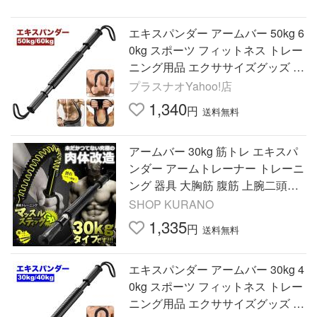
エキスパンダー アームバー 50kg 6
0kg スポーツ フィットネス トレー
ニング用品 エクササイズグッズ エ
キスパンダー 上半身 胸筋 上腕二
プラスナオYahoo!店
頭筋
1,340
円
送料無料
アームバー 30kg 筋トレ エキスパ
ンダー アームトレーナー トレーニ
ング 器具 大胸筋 腹筋 上腕二頭筋
広背筋 バネ スプリング 腕力 筋肉
SHOP KURANO
フィットネス グッズ
1,335
円
送料無料
エキスパンダー アームバー 30kg 4
0kg スポーツ フィットネス トレー
ニング用品 エクササイズグッズ エ