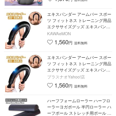
エキスパンダー アームバー スポー
ツ フィットネス トレーニング用品
エクササイズグッズ エキスパンダ
ー 上半身 胸筋 上腕二頭筋 広背筋
KAWAeMON
筋トレ 負
1,560
円
送料無料
エキスパンダー アームバー スポー
ツ フィットネス トレーニング用品
エクササイズグッズ エキスパンダ
ー 上半身 胸筋 上腕二頭筋 広背筋
プラスナオYahoo!店
筋トレ 負
1,560
円
送料無料
ハーフフォームローラー ハーフロ
ーラーヨガポール 半円ローラー ハ
ーフポール ストレッチ用ポール 使