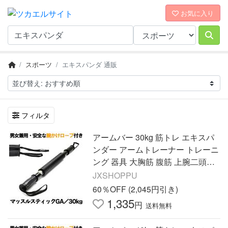
お気に入り
スポーツ
エキスパンダ 通販
フィルタ
アームバー 30kg 筋トレ エキスパ
ンダー アームトレーナー トレーニ
ング 器具 大胸筋 腹筋 上腕二頭筋
広背筋 バネ スプリング 腕力 筋肉
JXSHOPPU
フィットネス グッズ
60％OFF (2,045円引き)
1,335
円
送料無料