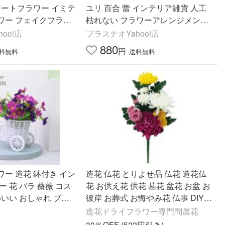
アートフラワー イミテ
ユリ 百合 蕾 インテリア雑貨 人工
ワー フェイクフラワ
枯れない フラワーアレンジメント
ピンク ブルー インテ
装飾 結婚式 パーティー 仏花 仏壇
oo!店
プラスナオYahoo!店
法事
880
円
料無料
送料無料
ー 造花 鉢付き イン
造花 仏花 とりよせ品 仏花 造花仏
ー 花 バラ 薔薇 コス
花 お供え花 供花 墓花 盆花 お盆 お
わいい おしゃれ プラ
彼岸 お葬式 お悔やみ花 仏事 DIY
 植木鉢 鉢カバー
アスカ ASCA アスカ商会
造花ドライフラワー専門問屋花
30％OFF (522円引き)