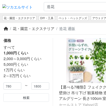
花・園芸・エクステリア
DIY・工具
ペット・ペットグッズ
アウトド
花・園芸・エクステリア
造花 通販
価格
すべて
1,000円くらい
2,000～3,000円くらい
5,000円くらい
1万円くらい
2～3万円くらい
～
【選べる7種類】フェイク
壁掛け 吊り下げ 観葉植物 
検索
アルグリーン 長さ100cm 
おしゃれインテリア
セールストア Yahoo!店