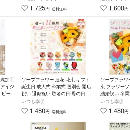
表会 バラ 桜
1,725
1,600
円
円
送料無料
触媒加工
ソープフラワー 造花 花束 ギフト
ソープフラワー
ーアイジ
誕生日 成人式 卒業式 送別会 開店
束 フラワーソ
 ビーン
祝い 退職祝い 敬老の日 母の日 父
結婚祝い 卒業
の日 飾り アートフラワー 花 記念
の日 母の日 
いつも幸便
いつも幸便
日 枯れない
1,480
1,480
円
円
送料無料