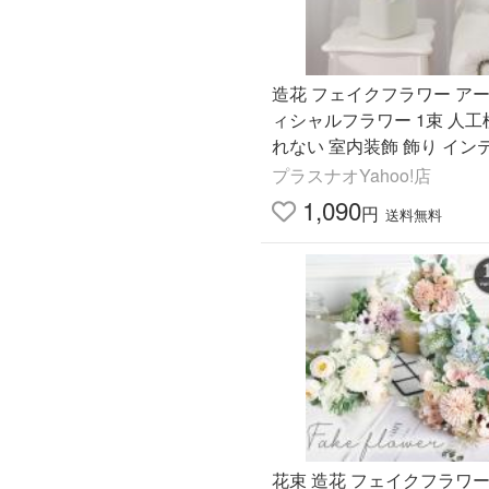
造花 フェイクフラワー ア
ィシャルフラワー 1束 人工
れない 室内装飾 飾り イン
リビング ダイニング おしゃ
プラスナオYahoo!店
いい ナ
1,090
円
送料無料
花束 造花 フェイクフラワー