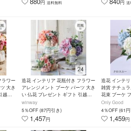
880
840
円
円
送料無料
送
フラワー
造花 インテリア 花瓶付き フラワー
造花 インテリア アジサイ 
ツ 大き
アレンジメント ブーケ パーツ 大き
雑貨 ナチュ
 引越し
い 仏花 プレゼント ギフト 引越し
花束 ブーケ
ープル
祝い 結婚祝い 退職祝い アートフラ
レゼント ギフ
winway
Only Good
ワー
5％OFF (87円引き)
4％OFF (61
1,457
1,459
円
円