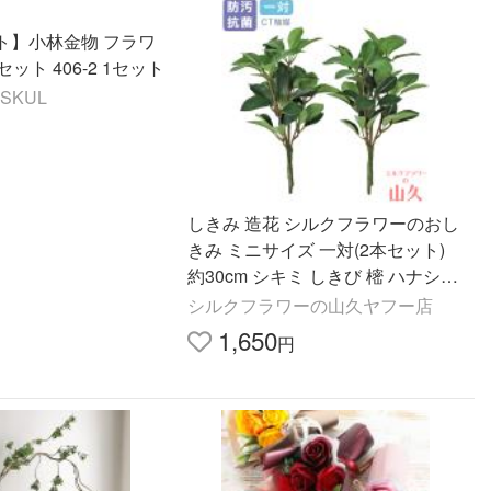
ト】小林金物 フラワ
ット 406-2 1セット
ASKUL
しきみ 造花 シルクフラワーのおし
きみ ミニサイズ 一対(2本セット)
約30cm シキミ しきび 樒 ハナシバ
CT触媒加工 お供え 仏花 枯れない
シルクフラワーの山久ヤフー店
水やり不要 長持ち skm
1,650
円