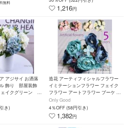
料無料
1,216
円
お洒落
造花 アーティフィシャルフラワー
ラル 飾り 部屋装飾
イミテーションフラワー フェイク
 フェイクグリーン プ
フラワー アートフラワー ブーケ 花
ト
束 ホワイト ピンク ブルー インテ
Only Good
リア雑貨 装
円引き)
4％OFF (58円引き)
1,382
円