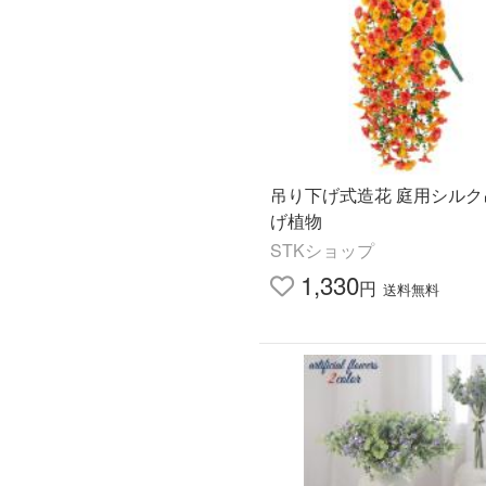
吊り下げ式造花 庭用シルク
げ植物
STKショップ
1,330
円
送料無料