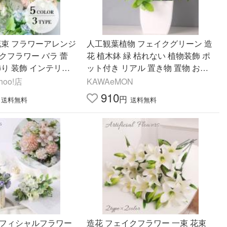
花束 フラワーアレンジ
人工観葉植物 フェイクグリーン 造
クフラワー バラ 蕾
花 植木鉢 緑 枯れない 植物装飾 ポ
飾り 装飾 インテリア
ット付き リアル 置き物 置物 おし
シャルフラワー 綺麗
ゃれ ギフト プレゼント 贈り物 イ
oo!店
KAWAeMON
ンテリ
910
円
送料無料
送料無料
ィフィシャルフラワー
造花 フェイクフラワー 一束 花束