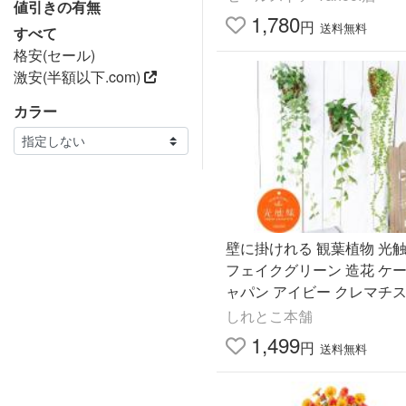
値引きの有無
1,780
円
送料無料
すべて
格安(セール)
激安(半額以下.com)
カラー
壁に掛けれる 観葉植物 光
フェイクグリーン 造花 ケ
ャパン アイビー クレマチス
バイン 壁掛け
しれとこ本舗
1,499
円
送料無料