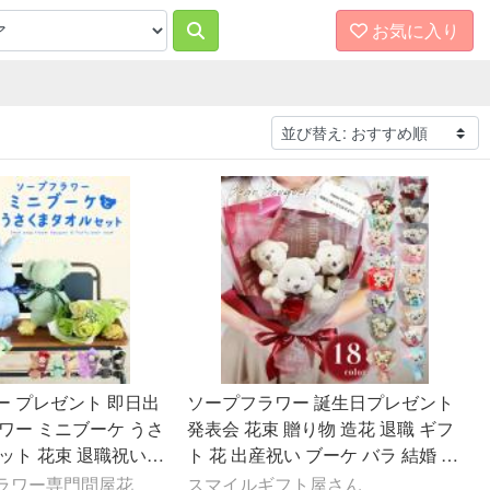
お気に入り
ー プレゼント 即日出
ソープフラワー 誕生日プレゼント
ワー ミニブーケ うさ
発表会 花束 贈り物 造花 退職 ギフ
ット 花束 退職祝い
ト 花 出産祝い ブーケ バラ 結婚 友
ギフト 造花 タオル 発
達 発表会花束 子供 くま おしゃれ
ラワー専門問屋花
スマイルギフト屋さん