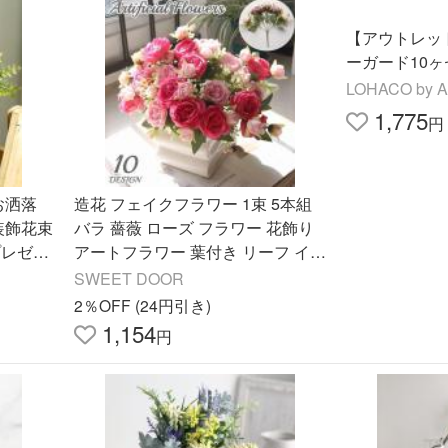
【アウトレッ
ーガード10ヶセ
LOHACO by 
1,775
円
お洒落
造花 フェイクフラワー 1束 5本組
装飾花束
バラ 薔薇 ローズ フラワー 花飾り
プレゼン
アートフラワー 葉付き リーフ イン
テリア雑貨 フラワーアレンジメン
SWEET DOOR
ト 人
2％OFF (24円引き)
1,154
円