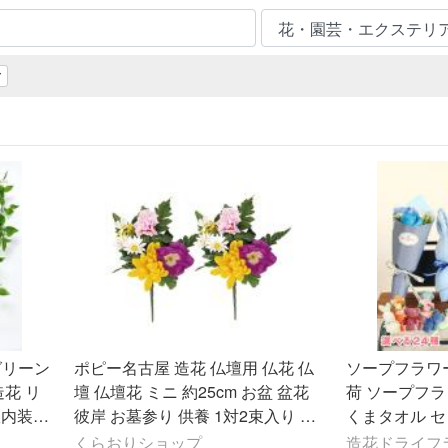
ア
グリーン
ポピー名古屋 造花 仏壇用 仏花 仏
ソープフラワ
造花 リ
壇 仏壇花 ミニ 約25cm お盆 盆花
荷 ソープフラ
室内装飾
彼岸 お墓参り 供養 1対2束入り C2
くまタオル セ
3-09
クマ うさぎ 
くらおりショップ
造花ドライフ