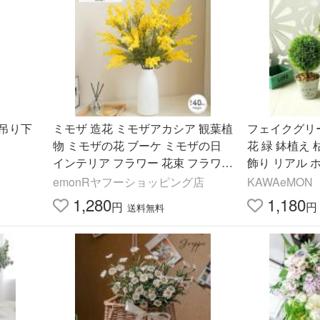
吊り下
ミモザ 造花 ミモザアカシア 観葉植
フェイクグリ
物 ミモザの花 ブーケ ミモザの日
花 緑 鉢植え
インテリア フラワー 花束 フラワー
飾り リアル 
ピック 玄関
ベランダ トイ
emonRヤフーショッピング店
KAWAeMON
1,280
1,180
円
円
送料無料