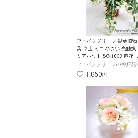
フェイクグリーン 観葉植物
葉 卓上 ミニ 小さい 光触媒
ミアポット SG-1009 造花
フェイクグリーンの神戸花
1,650
円