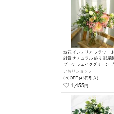
造花 インテリア フラワー 
雑貨 ナチュラル 飾り 部屋
ブーケ フェイクグリーン 
ト ギフト
いおりショップ
3％OFF (45円引き)
1,455
円