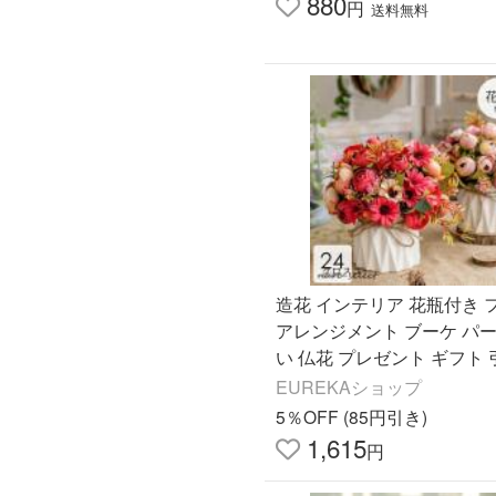
880
円
送料無料
造花 インテリア 花瓶付き 
アレンジメント ブーケ パー
い 仏花 プレゼント ギフト
祝い 結婚祝い 退職祝い パ
EUREKAショップ
5％OFF (85円引き)
1,615
円