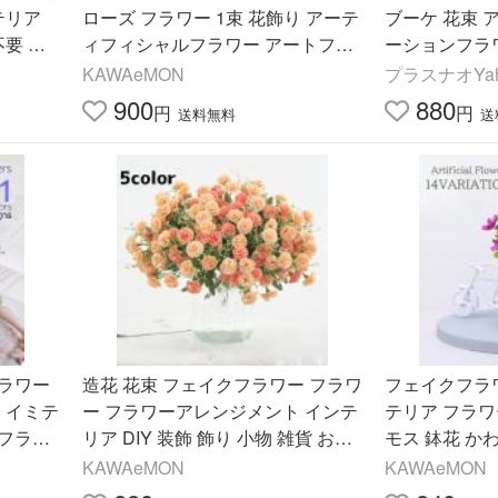
テリア
ローズ フラワー 1束 花飾り アーテ
ブーケ 花束 
不要 枯
ィフィシャルフラワー アートフラ
ーションフラ
 かわい
ワー 葉付き リーフ インテリア雑貨
ー ホワイト 
KAWAeMON
プラスナオYah
フラワ
リア雑貨 装
900
880
円
円
送料無料
送
ラワー
造花 花束 フェイクフラワー フラワ
フェイクフラワ
 イミテ
ー フラワーアレンジメント インテ
テリア フラワ
フラワ
リア DIY 装飾 飾り 小物 雑貨 おし
モス 鉢花 か
 インテ
ゃれ かわいい 華やか
ンター 自転車
KAWAeMON
KAWAeMON