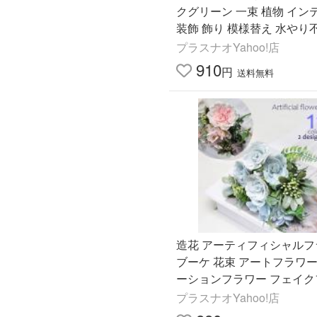
クグリーン 一束 植物 イン
装飾 飾り 模様替え 水やり
れない イミテーション 人工
プラスナオYahoo!店
い お
910
円
送料無料
造花 アーティフィシャルフ
ブーケ 花束 アートフラワー
ーションフラワー フェイク
ー ホワイト ピンク ブルー
プラスナオYahoo!店
リア雑貨 装