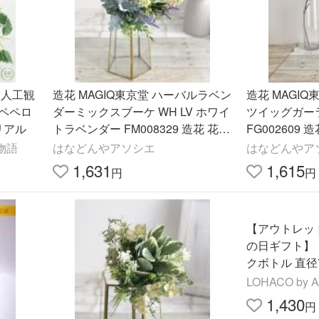
 人工観
造花 MAGIQ東京堂 ハーバルラベン
造花 MAGI
 ペペロ
ダーミックスブーケ WH LV ホワイ
ツイッグガー
 リアル
トラベンダー FM008329 造花 花材
FG002609
「ら行」 ラベンダー
枝物
物語
はなどんやアソシエ
はなどんやア
1,631
1,615
円
円
【アウトレッ
の日ギフト】
クボトル 直径7
ワイト 1個 
LOHACO by 
1,430
円