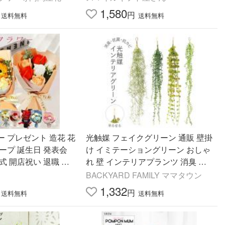
子供用 爆買
1,580
円
送料無料
送料無料
 プレゼント 造花 花
光触媒 フェイクグリーン 通販 壁掛
ープ 誕生日 発表会
け イミテーショングリーン おしゃ
式 開店祝い 退職 父
れ 壁 インテリアプランツ 消臭 抗
敬老の日 ギフト 女性
菌 観葉植物 グリーンブッシュ 造花
BACKYARD FAMILY ママタウン
雑貨 光触媒
1,332
円
送料無料
送料無料