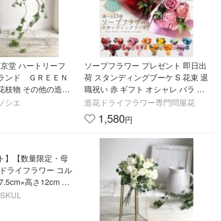
Q東京堂 ハートリーフ
ソープフラワー プレゼント 即日出
ランド ＧＲＥＥＮ
荷 スタンディングブーケ S 花束 退
 造花枝物 その他の造花
職祝い 赤 ギフト オシャレ バラ ひ
まわり カーネーション 造花 ノベル
ソシエ
造花ドライフラワー専門問屋花
ティ お供え
1,580
円
ト】【数量限定・母
 ドライフラワー コル
.5cm×高さ12cm ホ
アプラス
ASKUL