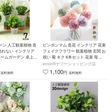
ーン 人工観葉植物 造
ピンポンマム 造花 インテリア 花束
 枯れない インテリア
フェイクフラワー 観葉植物 玄関 お
ホームガーデン 卓上
祝い 菊 キク 6本セット 花束 母の
レ 窓際
日 髪飾り ピック 花 フラワーアレ
emonRヤフーショッピング店
ンジ
1,100
円
送料無料
送料無料