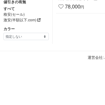
値引きの有無
78,000
円
すべて
格安(セール)
激安(半額以下.com)
カラー
運営会社: