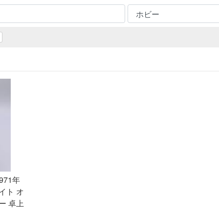
971年
イト オ
ー 卓上