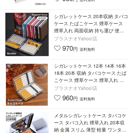
シガレットケース 20本収納 タバコ
ケース たばこケース 煙草ケース
煙草入れ 両面収納 持ち運び 便利
携帯 高級感 おしゃれ
プラスナオYahoo!店
970
円
送料無料
シガレットケース 12本 14本 16本
18本 20本 収納 タバコケース たば
こケース 煙草ケース 煙草入れ 両
面収納 持ち運び 便利 携帯 高級
プラスナオYahoo!店
960
円
送料無料
メタルシガレットケース タバコケ
ース タバコ入れ 煙草入れ 20本収
納 金属 スリム 薄型 軽量 ワンタッ