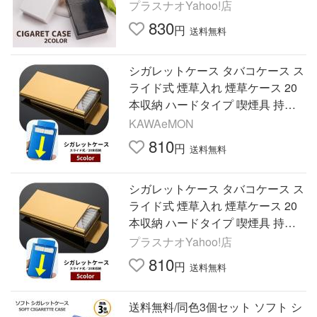
収納ケース 喫煙具 小物入れ
プラスナオYahoo!店
830
円
送料無料
シガレットケース タバコケース ス
ライド式 煙草入れ 煙草ケース 20
本収納 ハードタイプ 喫煙具 持ち
歩き 折れ防止 シンプル スタイリ
KAWAeMON
ッシュ 誕生
810
円
送料無料
シガレットケース タバコケース ス
ライド式 煙草入れ 煙草ケース 20
本収納 ハードタイプ 喫煙具 持ち
歩き 折れ防止 シンプル スタイリ
プラスナオYahoo!店
ッシュ 誕生
810
円
送料無料
送料無料/同色3個セット ソフト シ