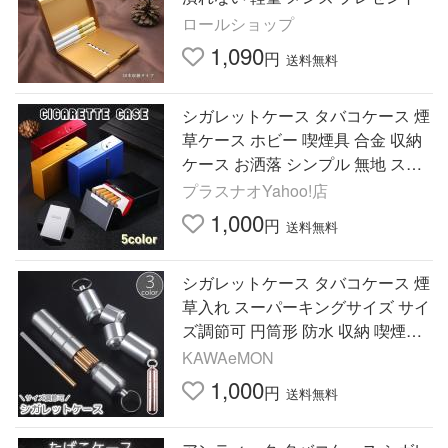
ロールショップ
1,090
円
送料無料
シガレットケース タバコケース 煙
草ケース ホビー 喫煙具 合金 収納
ケース お洒落 シンプル 無地 スタ
イリッシュ マグネット プレゼント
プラスナオYahoo!店
父の日
1,000
円
送料無料
シガレットケース タバコケース 煙
草入れ スーパーキングサイズ サイ
ズ調節可 円筒形 防水 収納 喫煙具
吊り下げ 持ち運び 携帯 金属製 折
KAWAeMON
れ防止
1,000
円
送料無料