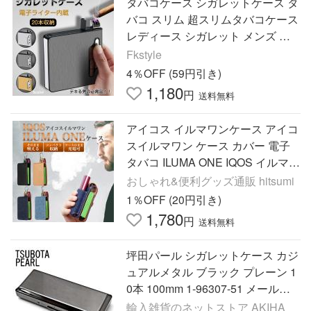
タバコケース シガレットケース タ
バコ スリム 超スリムタバコケース
レディース シガレット メンズ タ
バコ入れ 煙草 ライター 電子ライ
Fkstyle
ター 喫煙具 20本 たばこ
4％OFF (59円引き)
1,180
円
送料無料
アイコス イルマワンケース アイコ
スイルマワン ケース カバー 電子
タバコ ILUMA ONE IQOS イルマ
ワン 加熱式タバコ シガレットケー
おしゃれ&便利グッズ通販 hitsumi
ス タバコ
1％OFF (20円引き)
1,780
円
送料無料
坪田パール シガレットケース カジ
ュアルメタル ブラック プレーン 1
0本 100mm 1-96307-51 メール便
専用
輸入雑貨のネットストア AKIHA