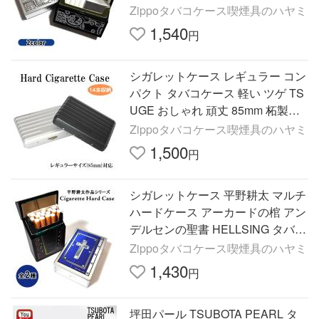
イコス プッシュオープンタイプ ヒ
Zippoタバコケース喫煙具のハヤミ
ートスティック対応
1,540
円
シガレットケース レギュラー コン
パクト タバコケース 軽い ツゲ TS
UGE おしゃれ 頑丈 85mm 柘製作
所 ブラック たばこケース 14本収
Zippoタバコケース喫煙具のハヤミ
納 メンズ 潰れない
1,500
円
シガレットケース 平野耕太 マルチ
ハードケース アーカードの棺 アン
デルセンの聖書 HELLSING タバコ
ケース 85mm プッシュオープンタ
Zippoタバコケース喫煙具のハヤミ
イプ 十字架 ヘルシング
1,430
円
坪田パール TSUBOTA PEARL タ