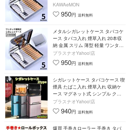
チ開閉式 クリップ付き
KAWAeMON
950
円
送料無料
メタルシガレットケース タバコケ
ース タバコ入れ 煙草入れ 20本収
納 金属 スリム 薄型 軽量 ワンタッ
チ開閉式 クリップ付き
プラスナオYahoo!店
950
円
送料無料
シガレットケース タバコケース 喫
煙具 たばこ入れ 煙草入れ 収納ケ
ース マグネット式 シンプル クー
ル 持ち運び つぶれない プレゼン
プラスナオYahoo!店
ト
940
円
送料無料
爆買 手巻きローラー 手巻き タバ