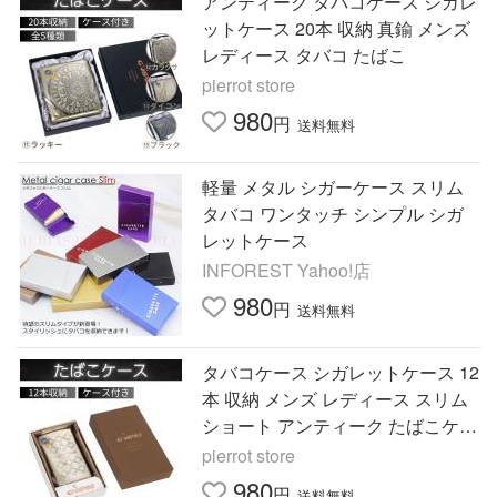
アンティーク タバコケース シガレ
ットケース 20本 収納 真鍮 メンズ
レディース タバコ たばこ
pierrot store
980
円
送料無料
軽量 メタル シガーケース スリム
タバコ ワンタッチ シンプル シガ
レットケース
INFOREST Yahoo!店
980
円
送料無料
タバコケース シガレットケース 12
本 収納 メンズ レディース スリム
ショート アンティーク たばこケー
ス 煙草ケース
pierrot store
980
円
送料無料