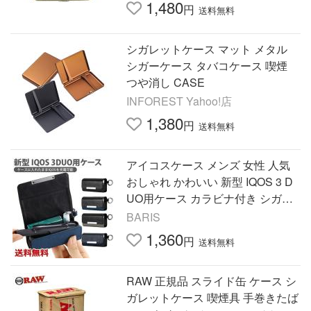
1,480
円
送料無料
シガレットケース マット メタル
シガーケース タバコケース 喫煙
つや消し CASE
INFOREST Yahoo!店
1,380
円
送料無料
アイコスケース メンズ 女性 人気
おしゃれ かわいい 新型 IQOS 3 D
UO用ケース カラビナ付き シガレ
ットケース タバコケース アイコス
BARIS
ブラック 送料無料
1,360
円
送料無料
RAW 正規品 スライド缶 ケース シ
ガレットケース 喫煙具 手巻きたば