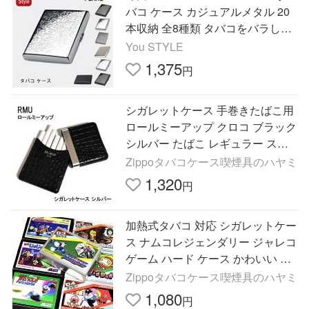
バコ ケース カジュアルメタル 20
本収納 全8種類 タバコをバラして
収納するタイプのタバコ シガレッ
You STYLE
トケース 喫煙具
1,375
円
シガレットケース 手巻きたばこ用
ロールミーアップ クロコ ブラック
シルバー たばこ レギュラー スリ
ムサイズ対応 たばこケース
Zippoタバコケース喫煙具のハヤミ
1,320
円
加熱式タバコ 対応 シガレットケー
ス ナムコレジェンダリー ジャレコ
ゲーム ハード ケース かわいい ア
イコス 7種類 ヒートスティック対
Zippoタバコケース喫煙具のハヤミ
応 タバコケース
1,080
円