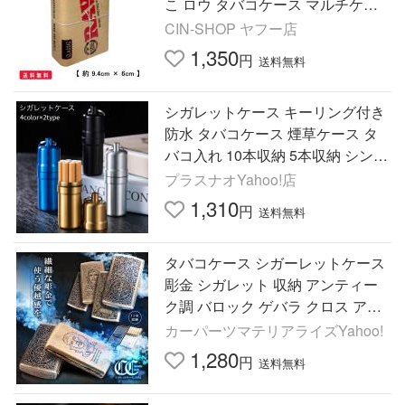
こ ロウ タバコケース マルチケー
ス アクセサリーケース 小物入れ
CIN-SHOP ヤフー店
1,350
円
送料無料
シガレットケース キーリング付き
防水 タバコケース 煙草ケース タ
バコ入れ 10本収納 5本収納 シンプ
ル おしゃれ 吊り下げ アウトドア
プラスナオYahoo!店
プレゼン
1,310
円
送料無料
タバコケース シガーレットケース
彫金 シガレット 収納 アンティー
ク調 バロック ゲバラ クロス アラ
ベスク cigar case
カーパーツマテリアライズYahoo!
1,280
円
送料無料