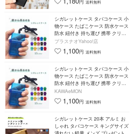
1,180
円
送料無料
シガレットケース タバコケース 小
物ケース たばこケース 防水ケース
防水 紐付き 持ち運び 携帯 クリア
透明 便利 小物入れ 小銭入れ シン
プラスナオYahoo!店
プル
1,100
円
送料無料
シガレットケース タバコケース 小
物ケース たばこケース 防水ケース
防水 紐付き 持ち運び 携帯 クリア
透明 便利 小物入れ 小銭入れ シン
KAWAeMON
プル
1,100
円
送料無料
シガレットケース 20本 アルミ お
しゃれ タバコケース キングサイズ
潰れない 軽量 メンズ プレゼント