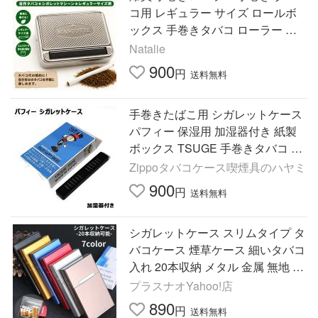
コ用 レギュラー サイズ ロールボ
ックス 手巻きタバコ ローラー 巻
器
Natalie
900
円
送料無料
手巻きたばこ用 シガレットケース
パフィー 保湿用 加湿器付き 紙製
ボックス TSUGE 手巻きタバコ フ
ィルター
Zippoタバコケース喫煙具のハヤミ
900
円
送料無料
シガレットケース スリムタイプ タ
バコケース 煙草ケース 細いタバコ
入れ 20本収納 メタル 金属 無地 ス
リム シンプル おしゃれ プレゼン
プラスナオYahoo!店
ト
890
円
送料無料