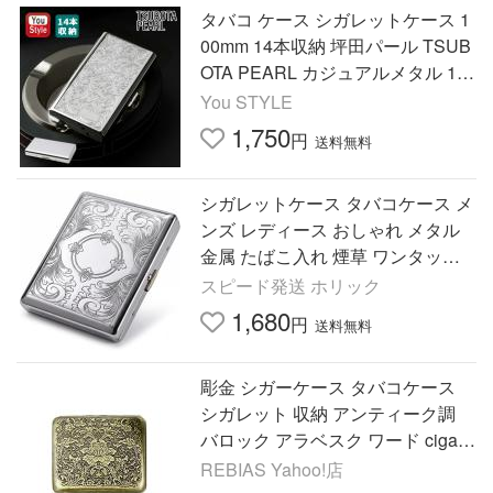
タバコ ケース シガレットケース 1
00mm 14本収納 坪田パール TSUB
OTA PEARL カジュアルメタル 1-5
9407-81/ 1-59429-81 シガレットケ
You STYLE
ース
1,750
円
送料無料
シガレットケース タバコケース メ
ンズ レディース おしゃれ メタル
金属 たばこ入れ 煙草 ワンタッチ
シルバー 銀 (ペトゥル)
スピード発送 ホリック
1,680
円
送料無料
彫金 シガーケース タバコケース
シガレット 収納 アンティーク調
バロック アラベスク ワード cigar
case
REBIAS Yahoo!店