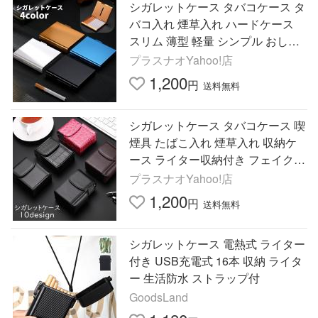
シガレットケース タバコケース タ
バコ入れ 煙草入れ ハードケース
スリム 薄型 軽量 シンプル おしゃ
れ スタイリッシュ ギフト プレゼ
プラスナオYahoo!店
ント 贈り物
1,200
円
送料無料
シガレットケース タバコケース 喫
煙具 たばこ入れ 煙草入れ 収納ケ
ース ライター収納付き フェイクレ
ザー クロコ柄 無地 単色 ブラック
プラスナオYahoo!店
ブラウン
1,200
円
送料無料
シガレットケース 電熱式 ライター
付き USB充電式 16本 収納 ライタ
ー 生活防水 ストラップ付
GoodsLand