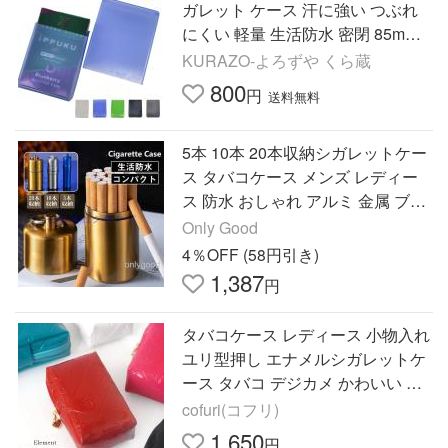
ガレット ケース 汗に強い つぶれ
にくい 軽量 生活防水 密閉 85mm
タバコケース 煙草ケース カードケ
KURAZO-よろずや くら蔵
ース たばこケース
800
円
送料無料
5本 10本 20本収納シガレットケー
ス タバコケース メンズ レディー
ス 防水 おしゃれ アルミ 金属 ブラ
ック ゴールド シルバー たばこ 煙
Only Good
草
4％OFF (58円引き)
1,387
円
タバコケース レディース 小物入れ
ユリ型押し エナメルシガレットケ
ース タバコ デジカメ かわいい 可
愛い シンプル ギフト プレゼント
cofuri(コフリ)
1,650
円