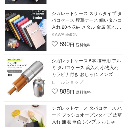
シガレットケース スリムタイプ タ
バコケース 煙草ケース 細いタバコ
入れ 20本収納 メタル 金属 無地 ス
リム シンプル おしゃれ プレゼン
KAWAeMON
ト
890
円
送料無料
シガレットケース 5本 携帯用 アル
ミ タバコケース 薬入れ 小物入れ
カラビナ付き おしゃれ メンズ
ロールショップ
888
円
送料無料
シガレットケース タバコケース ハ
ード プッシュオープンタイプ 煙草
入れ 無地 単色 シンプル おしゃれ