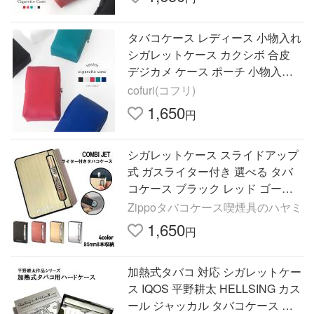
タバコケース レディース 小物入れ
シガレットケース カクシボ 合皮
デジカメ ケース ポーチ 小物入れ
可愛い かわいい シンプル ギフト
cofuri(コフリ)
プレゼント
1,650
円
シガレットケース スライドアップ
式 ガスライター付き 選べる タバ
コケース ブラック レッド ゴール
ド シルバー ハード ケース 喫煙具
Zippoタバコケース喫煙具のハヤミ
たばこ レディース ギフト
1,650
円
加熱式タバコ 対応 シガレットケー
ス IQOS 平野耕太 HELLSING カス
ール ジャッカル タバコケース ア