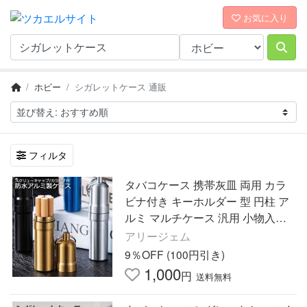
お気に入り
ホビー
シガレットケース 通販
フィルタ
タバコケース 携帯灰皿 両用 カラ
ビナ付き キーホルダー 型 円柱 ア
ルミ マルチケース 汎用 小物入れ
シガレットケース アルミチューブ
アリージェム
ケース 10cm
9％OFF (100円引き)
1,000
円
送料無料