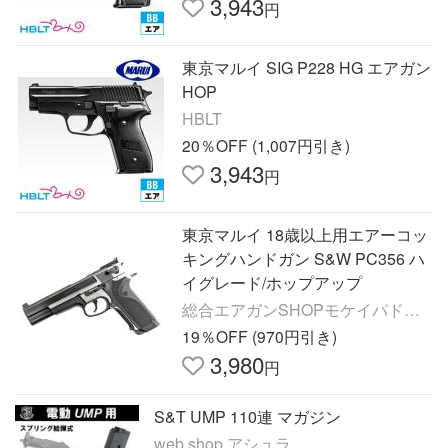
3,943
円
東京マルイ SIG P228 HG エアガン
HOP
HBLT
20％OFF (1,007円引き)
3,943
円
東京マルイ 18歳以上用エアーコッ
キングハンドガン S&W PC356 ハ
イグレード/ホップアップ
総合エアガンSHOPモケイパドッ
ク
19％OFF (970円引き)
3,980
円
S&T UMP 110連 マガジン
web shop アシュラ