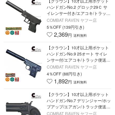
【クラウン】10才以上用ポケット
ハンドガンNo.2 グロック29Ｃ サ
イレンサー付き/エアコキ/トラック
便送料無料(他商品との同梱不可)/1
COMBAT RAVEN ヤフー店
44024〈*0112-CI0126V3〉
5％OFF (139円引き)
2,369
円
送料無料
【クラウン】10才以上用ポケット
ハンドガンNo.9 25オート サイレ
ンサー付/エアコキ/トラック便送料
無料(他商品との同梱不可)/138146
COMBAT RAVEN ヤフー店
〈*0112-CI0128〉
4％OFF (88円引き)
1,892
円
送料無料
【クラウン】10才以上用ポケット
ハンドガンNo.7 デリンジャー/ホッ
プアップ/エアガン/トラック便送料
無料(他商品同梱不可)/138108〈*0
COMBAT RAVEN ヤフー店