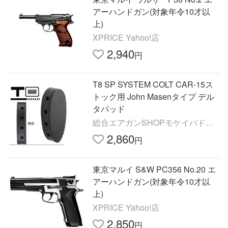
アーハンドガン(対象年令10才以
上)
XPRICE Yahoo!店
2,940
円
T8 SP SYSTEM COLT CAR-15ス
トック用 John Masenタイプ デル
タパッド
総合エアガンSHOPモケイパドッ
ク
2,860
円
東京マルイ S&W PC356 No.20 エ
アーハンドガン(対象年令10才以
上)
XPRICE Yahoo!店
2,850
円