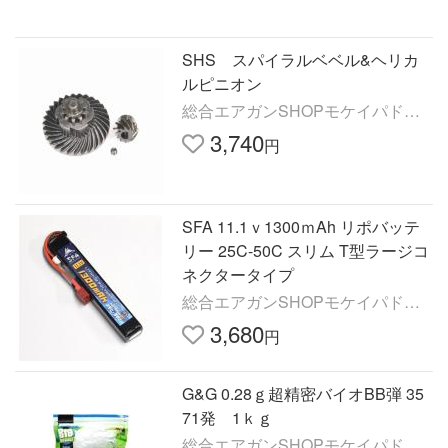
SHS スパイラルベベル&ヘリカ
ルピニオン
総合エアガンSHOPモケイパドッ
ク
3,740
円
SFA 11.1ｖ1300ｍAh リポバッテ
リー 25C-50C スリム T型ラージコ
ネクタータイプ
総合エアガンSHOPモケイパドッ
ク
3,680
円
G&G 0.28ｇ超精密バイオBB弾 35
71発 1ｋｇ
総合エアガンSHOPモケイパドッ