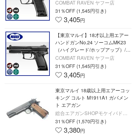
ン/ハンドガン/132406〈#0100-00
COMBAT RAVEN ヤフー店
10#〉
31％OFF (1,545円引き)
3,405
円
【東京マルイ】18才以上用エアー
ハンドガンNo.24 ソーコムMK23
（ハイグレード/ホップアップ）/S
OCOM/エアガン/132437〈#0100-0
COMBAT RAVEN ヤフー店
013#〉
31％OFF (1,545円引き)
3,405
円
東京マルイ 18歳以上用エアーコッ
キング コルト M1911A1 ガバメン
ト エアガン
総合エアガンSHOPモケイパドッ
ク
31％OFF (1,570円引き)
3,380
円