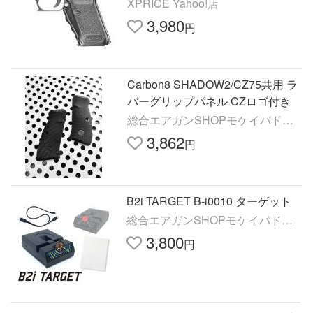
XPRICE Yahoo!店
3,980
円
Carbon8 SHADOW2/CZ75共用 ラ
バーグリップパネル CZロゴ付き
総合エアガンSHOPモケイパドッ
ク
3,862
円
B2i TARGET B-i0010 ターゲット
総合エアガンSHOPモケイパドッ
ク
3,800
円