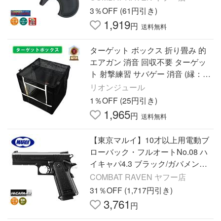
112-CI0124〉
3％OFF (61円引き)
1,919
円
送料無料
ターゲット ボックス 折り畳み 的
エアガン 消音 回収不要 ターゲッ
ト 射撃練習 サバゲー 消音 (縁：ホ
ワイト)
リオンジュール
1％OFF (25円引き)
1,965
円
送料無料
【東京マルイ】10才以上用電動ブ
ローバック・フルオートNo.08 ハ
イキャパ4.3 ブラック/ガバメント/
ハンドガン/エアガン/単4電池駆動/
COMBAT RAVEN ヤフー店
173638〈#0100-0134#〉
31％OFF (1,717円引き)
3,761
円