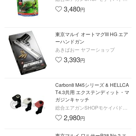
ク
3,480
円
東京マルイ オートマグIII HG エア
ーハンドガン
あきばおー ヤフーショップ
3,393
円
Carbon8 M45シリーズ & HELLCA
T4.3共用 エクステンディット・マ
ガジンキャッチ
総合エアガンSHOPモケイパドッ
ク
2,980
円
東京マルイ ワルサーP38 No.2 エ