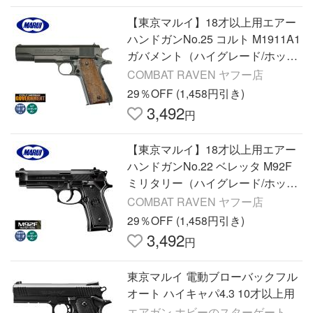
【東京マルイ】18才以上用エアー
ハンドガンNo.25 コルト M1911A1
ガバメント（ハイグレード/ホップ
アップ）/COLT/エアガン/132444
COMBAT RAVEN ヤフー店
〈*0100-0014〉
29％OFF (1,458円引き)
3,492
円
【東京マルイ】18才以上用エアー
ハンドガンNo.22 ベレッタ M92F
ミリタリー（ハイグレード/ホップ
アップ）/Beretta/エアガン/132413
COMBAT RAVEN ヤフー店
〈*0100-0011〉
29％OFF (1,458円引き)
3,492
円
東京マルイ 電動ブローバックフル
オート ハイキャパ4.3 10才以上用
エアガン ホビーのスターゲート