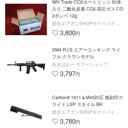
WH Trade CO2カートリッジ 50本
入り 二酸化炭素 CO2 高圧ガス CO
2ボンベ 12g
総合エアガンSHOPモケイパドッ
ク
3,800
円
XM4 R.I.S エアーコッキング ライ
フル クラウンモデル
あきばおー ヤフーショップ
3,797
円
Carbon8 1911＆M45対応 無刻印ス
ライド LSP スタイル BK
総合エアガンSHOPモケイパドッ
ク
3,780
円