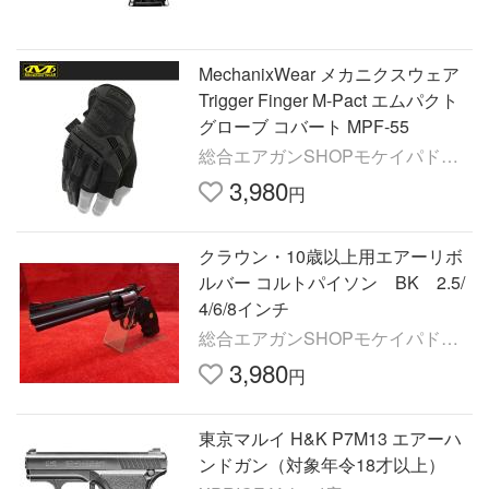
MechanixWear メカニクスウェア
Trigger Finger M-Pact エムパクト
グローブ コバート MPF-55
総合エアガンSHOPモケイパドッ
ク
3,980
円
クラウン・10歳以上用エアーリボ
ルバー コルトパイソン BK 2.5/
4/6/8インチ
総合エアガンSHOPモケイパドッ
ク
3,980
円
東京マルイ H&K P7M13 エアーハ
ンドガン（対象年令18才以上）