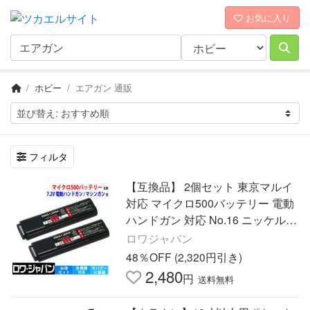
お気に入り
ホビー
エアガン 通販
フィルタ
【互換品】 2個セット 東京マルイ
対応 マイクロ500バッテリー 電動
ハンドガン 対応 No.16 ニッケル水
素電池 ロワジャパン
ロワジャパン
48％OFF (2,320円引き)
2,480
円
送料無料