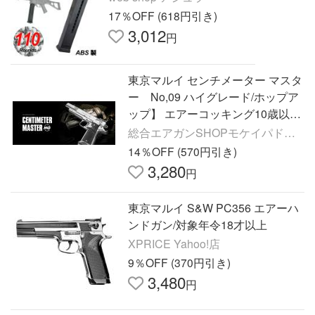
17％OFF (618円引き)
3,012
円
東京マルイ センチメーター マスタ
ー No,09 ハイグレード/ホップア
ップ】 エアーコッキング10歳以上
用
総合エアガンSHOPモケイパドッ
ク
14％OFF (570円引き)
3,280
円
東京マルイ S&W PC356 エアーハ
ンドガン/対象年令18才以上
XPRICE Yahoo!店
9％OFF (370円引き)
3,480
円