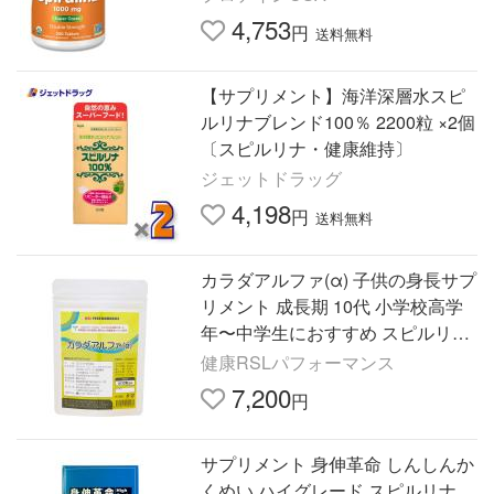
細藻類
4,753
円
送料無料
【サプリメント】海洋深層水スピ
ルリナブレンド100％ 2200粒 ×2個
〔スピルリナ・健康維持〕
ジェットドラッグ
4,198
円
送料無料
カラダアルファ(α) 子供の身長サプ
リメント 成長期 10代 小学校高学
年〜中学生におすすめ スピルリナ
タンパク質 カルシウム マグネシウ
健康RSLパフォーマンス
ム 1袋約30日分
7,200
円
サプリメント 身伸革命 しんしんか
くめい ハイグレード スピルリナ