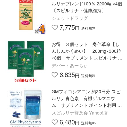
ルリナブレンド100％ 2200粒 ×4個
〔スピルリナ・健康維持〕
ジェットドラッグ
7,775
円
送料無料
お得！３個セット 身伸革命【し
んしんかくめい】 200mg×300粒
×3個 サプリメント スピルリナ ア
ミノ酸サプリ ★
デパートあーちぃ
6,835
円
送料無料
GMフィコシアニン 約30日分 スピ
ルリナ青色素 有機ゲルマニウ
ム サプリメント ポイント利用 爆
買
スピルリナ普及会 Yahoo!店
6,480
円
送料無料