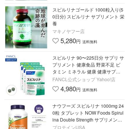
スピルリナゴールド 1000粒入り(5
0日分) スピルリナ サプリメント 栄
養
マキノヤフー店
5,280
円
送料無料
スピルリナ 90〜225日分 サプリ サ
プリメント 健康食品 野菜不足 ビ
タミン ミネラル 健康 健康サプリ
女性 男性 ファンケル FANCL 公式
FANCL公式ショップ Yahoo!店
4,980
円
送料無料
ナウフーズ スピルリナ 1000mg 24
0粒 タブレット NOW Foods Spirul
ina Double Strength サプリメント
オーガニック スーパーグリーン 微
プロテインUSA