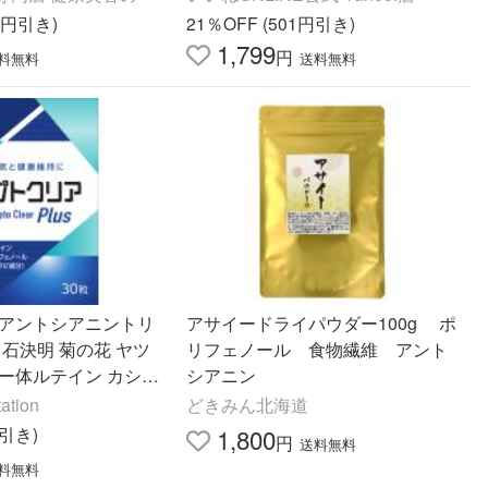
と共同開発
80円引き)
21％OFF (501円引き)
1,799
円
料無料
送料無料
 アントシアニントリ
アサイードライパウダー100g ポ
 石決明 菊の花 ヤツ
リフェノール 食物繊維 アント
リー体ルテイン カシス
シアニン
ル アサイー果汁 ビル
ation
どきみん北海道
30粒)…
円引き)
1,800
円
送料無料
料無料