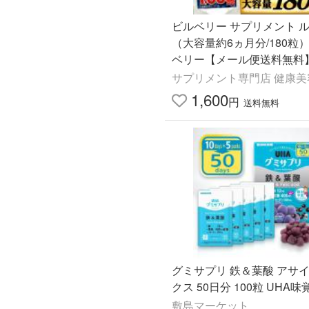
ビルベリー サプリメント 
（大容量約6ヵ月分/180粒
ベリー【メール便送料無料
リ 北欧産
サプリメント専門店 健康美
1,600
円
送料無料
グミサプリ 鉄＆葉酸 アサ
クス 50日分 100粒 UHA味
敷島マーケット