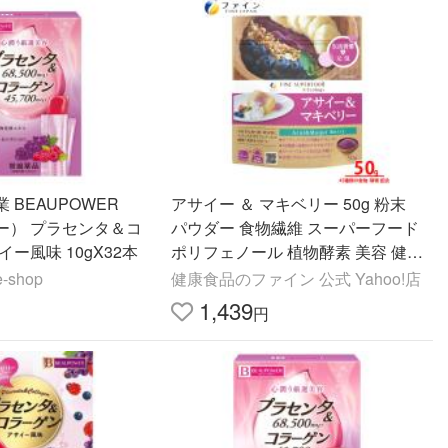
 BEAUPOWER
アサイー ＆ マキベリー 50g 粉末
ー） プラセンタ＆コ
パウダー 食物繊維 スーパーフード
ー風味 10gX32本
ポリフェノール 植物酵素 美容 健康
サポート ファイン アサイーボウル
shop
健康食品のファイン 公式 Yahoo!店
おいしい 爆買
1,439
円