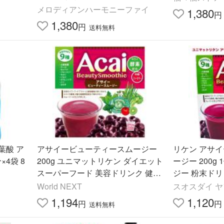
メロディアンハーモニーファイ
1,380
円
1,380
円
送料無料
葉酸 ア
アサイービューティースムージー
リケン アサ
×4袋 8
200g ユニマットリケン ダイエット
ージー 200g
スーパーフード 美容ドリンク 健康
ジー 粉末ドリ
食品 送料無料
康食品 ポリフ
World NEXT
スオスダイ 
プレゼント 朝
1,194
1,120
円
円
送料無料