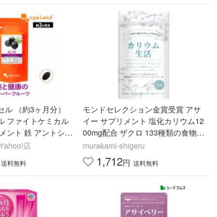
セル （約3ヶ月分）
モンドセレクション金賞受賞 アサ
ル ファイトケミカル
イー サプリメント 塩化カリウム12
メント 鉄 アントシア
00mg配合 ザクロ 133種類の食物酵
酸 若々しさのサポート
素 アサイー酵素 赤ブドウ カリ
ahoo!店
murakami-shigeru
用
1,712
円
送料無料
送料無料