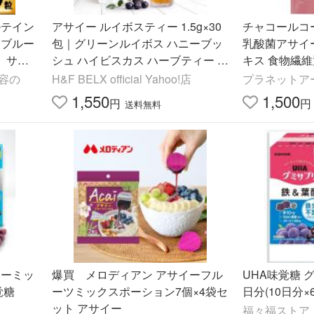
ルテイン
アサイー ルイボスティー 1.5g×30
チャコールコー
）ブルー
包｜グリーンルイボス ハニーブッ
乳酸菌アサイー
】サプ
シュ ハイビスカス ハーブティー お
キス 食物繊維
茶 ノンカフェイン ティーバッグ H
ル産 コーヒー豆
容の
H&F BELX official Yahoo!店
プラネットア
&F BELX [M便 1/3]
1,550
1,500
円
円
送料無料
イーミッ
爆買 メロディアン アサイーフル
UHA味覚糖 グ
覚糖
ーツミックスポーション7個×4袋セ
日分(10日分×
ット アサイー
福々福ストア