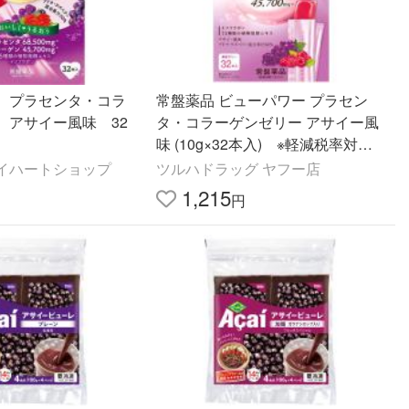
 プラセンタ・コラ
常盤薬品 ビューパワー プラセン
 アサイー風味 32
タ・コラーゲンゼリー アサイー風
味 (10g×32本入) ※軽減税率対象
商品
イハートショップ
ツルハドラッグ ヤフー店
1,215
円