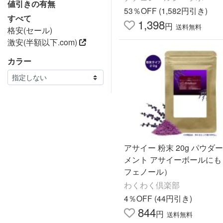
値引きの有無
53％OFF (1,582円引き)
すべて
1,398
円
送料無料
格安(セール)
激安(半額以下.com)
カラー
アサイー 粉末 20g パウダ
メント アサイーボールにも
フェノール）
わくわく倶楽部
4％OFF (44円引き)
844
円
送料無料