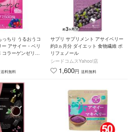
もっちり うるおうコ
サプリ サプリメント アサイベリー
リー アサイー・ベリ
約3ヵ月分 ダイエット 食物繊維 ポ
1本 コラーゲンゼリー
リフェノール
シードコムスYahoo!店
1,600
円
送料無料
送料無料