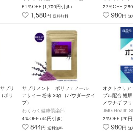
ロポリス
51％OFF (1,700円引き)
22％OFF (2
1,580
980
円
円
送料無料
送
ーサプリ
サプリメント ポリフェノール
オクトクリア
（ポリ
アサイー 粉末 20g （パウダータイ
プル配合 鯉胆
プ）
メウナギ フ
ポリフェノー
わくわく健康倶楽部
JMG Health St
ベリーエキス (
4％OFF (44円引き)
2％OFF (20
844
980
円
円
送料無料
送