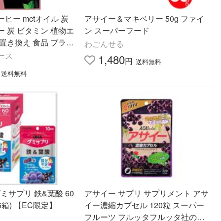
ヒー mctオイル 炭
アサイー＆マキベリー 50g ファイ
 炭 ビタミン 植物エ
ン スーパーフード
置き換え 食品 ブラジ
わごんせる
100% 100g 30日分
ース
1,480
円
送料無料
送料無料
ミサプリ 鉄&葉酸 60
アサイー サプリ サプリメント アサ
6箱) 【EC限定】
イー濃縮カプセル 120粒 スーパー
フルーツ フルッタフルッタ社のア