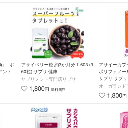
0g ポ
アサイベリー粒 約3か月分 T-603 (3
アサイーカプ
アント
60粒) サプリ 健康
ポリフェノー
サプリ サプリ
サプリメント専門店リプサ
ニン アミノ
オーガランド Y
1,800
円
送料無料
に ポイント利
1,800
円