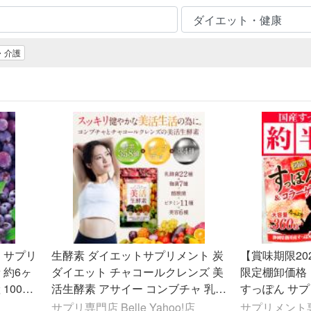
・介護
 サプリ
生酵素 ダイエットサプリメント 炭
【賞味期限202
 約6ヶ
ダイエット チャコールクレンズ 美
限定棚卸価格 
100倍
活生酵素 アサイー コンブチャ 乳酸
すっぽん サプ
菌 酪酸菌
ーゲン ローヤ
サプリ専門店 Belle Yahoo!店
サプリメント