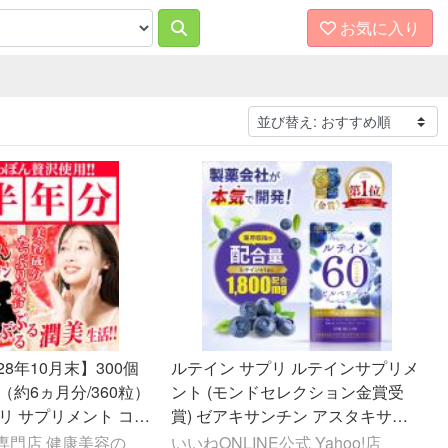
お気に入り
8年10月末】300個
ルテイン サプリ ルテインサプリメ
（約6ヵ月分/360粒）
ント (モンドセレクション金賞受
リ サプリメント コラ
賞) ゼアキサンチン アスタキサン
ルゼリー アサイー プ
チン ビルベリー アサイー 製薬会社
専門店 健康美容の
いいねONLINE公式 Yahoo!店