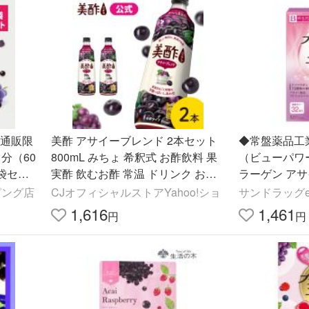
 通販限
美酢 アサイーブレンド 2本セット
◆常盤薬品工業
日分（60
800mL みちょ 希釈式 お酢飲料 果
（ビューパワ
袋セッ
実酢 飲むお酢 常温 ドリンク お酢
ラーゲン アサイ
ビネガードリンク
ッピング店
CJオフィシャルストアYahoo!ショ
サンドラッグe-
1,616
1,461
円
円