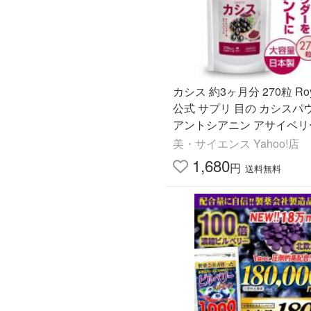
カシス 約3ヶ月分 270粒 Roy
公式 サプリ 目の カシスパ
アントシアニン アサイベリ
フェノール ブルーベリー 
美・サイエンス Yahoo!店
日本製 大容量 送料無料
1,680
円
送料無料