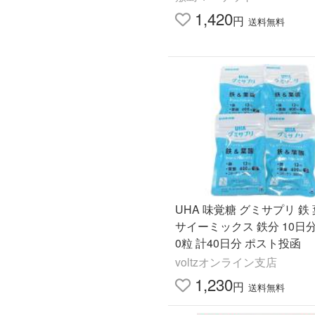
1,420
円
送料無料
UHA 味覚糖 グミサプリ 鉄 
サイーミックス 鉄分 10日分
0粒 計40日分 ポスト投函
voltzオンライン支店
1,230
円
送料無料