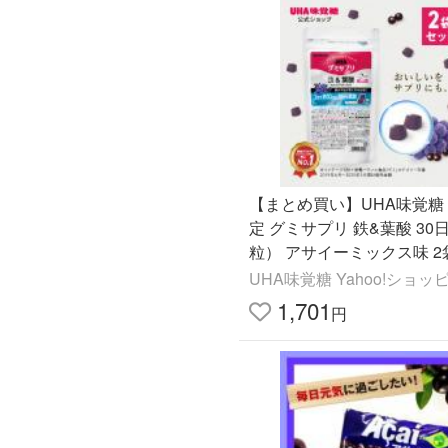
【まとめ買い】UHA味覚糖
定 グミサプリ 鉄&葉酸 30
粒） アサイーミックス味 2
ト
UHA味覚糖 Yahoo!ショ
1,701
円