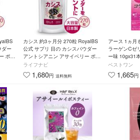
alBS
カシス 約3ヶ月分 270粒 RoyalBS
アース 1ヵ月
ウダー
公式 サプリ 目の カシスパウダー
ラーゲンCゼ
ー ポリ
アントシアニン アサイベリー ポリ
ー味 10gx3
パソコン
フェノール ブルーベリー パソコン
美容ゼリー
ライフナビ
ベストワン
日本製 大容量 送料無料
1,680
1,665
円
円
送料無料