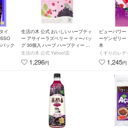
タイ
生活の木 公式 おいしいハーブティ
ビューパワー
ー アサイーラズベリー ティーバッ
ーゲンゼリー
 100g×4パック
グ 30個入 ハーブ ハーブティー テ
本
ィーバッグ 女性 ギフト
生活の木 公式 Yahoo!店
くすりのレデ
1,296
1,245
円
円